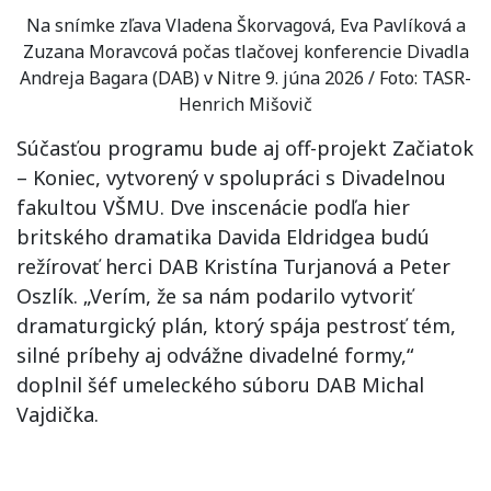
Na snímke zľava Vladena Škorvagová, Eva Pavlíková a
Zuzana Moravcová počas tlačovej konferencie Divadla
Andreja Bagara (DAB) v Nitre 9. júna 2026 / Foto: TASR-
Henrich Mišovič
Súčasťou programu bude aj off-projekt Začiatok
– Koniec, vytvorený v spolupráci s Divadelnou
fakultou VŠMU. Dve inscenácie podľa hier
britského dramatika Davida Eldridgea budú
režírovať herci DAB Kristína Turjanová a Peter
Oszlík. „Verím, že sa nám podarilo vytvoriť
dramaturgický plán, ktorý spája pestrosť tém,
silné príbehy aj odvážne divadelné formy,“
doplnil šéf umeleckého súboru DAB Michal
Vajdička.