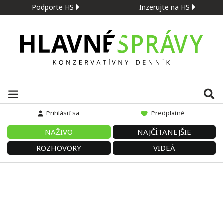
Podporte HS
Inzerujte na HS
Prihlásiť sa
Predplatné
NAŽIVO
NAJČÍTANEJŠIE
ROZHOVORY
VIDEÁ