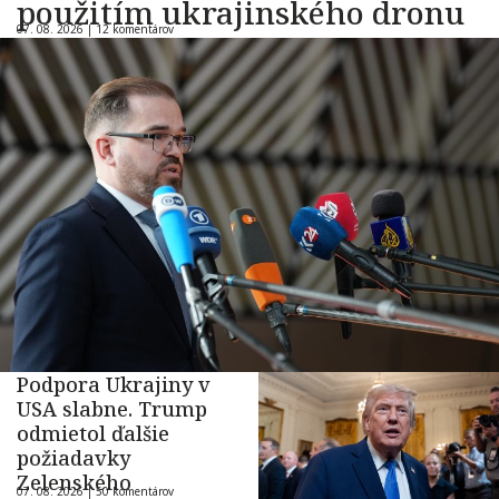
použitím ukrajinského dronu
07. 08. 2026 |
12 komentárov
Podpora Ukrajiny v
USA slabne. Trump
odmietol ďalšie
požiadavky
Zelenského
07. 08. 2026 |
50 komentárov