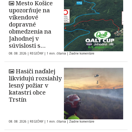
Mesto Košice
upozorňuje na
víkendové
dopravné
obmedzenia na
Jahodnej v
súvislosti s
automobilovými
08. 08. 2026
|
REGIÓNY
|
1 min. čítania
|
Žiadne komentáre
pretekmi
Hasiči naďalej
likvidujú rozsiahly
lesný požiar v
katastri obce
Trstín
08. 08. 2026
|
REGIÓNY
|
1 min. čítania
|
Žiadne komentáre