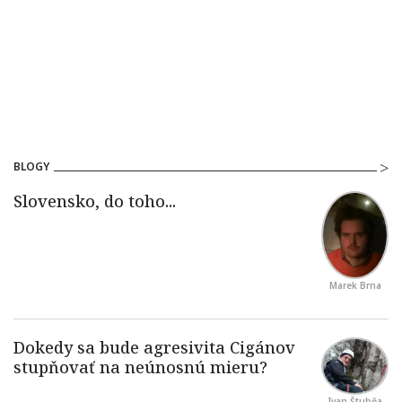
BLOGY
Marek Brna
Ivan Štubňa