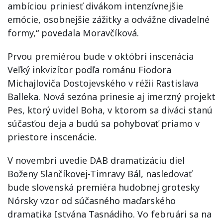
ambíciou priniesť divákom intenzívnejšie
emócie, osobnejšie zážitky a odvážne divadelné
formy,“ povedala Moravčíková.
Prvou premiérou bude v októbri inscenácia
Veľký inkvizítor podľa románu Fiodora
Michajloviča Dostojevského v réžii Rastislava
Balleka. Nová sezóna prinesie aj imerzný projekt
Pes, ktorý uvidel Boha, v ktorom sa diváci stanú
súčasťou deja a budú sa pohybovať priamo v
priestore inscenácie.
V novembri uvedie DAB dramatizáciu diel
Boženy Slančíkovej-Timravy Bál, nasledovať
bude slovenská premiéra hudobnej grotesky
Nórsky vzor od súčasného maďarského
dramatika Istvána Tasnádiho. Vo februári sa na