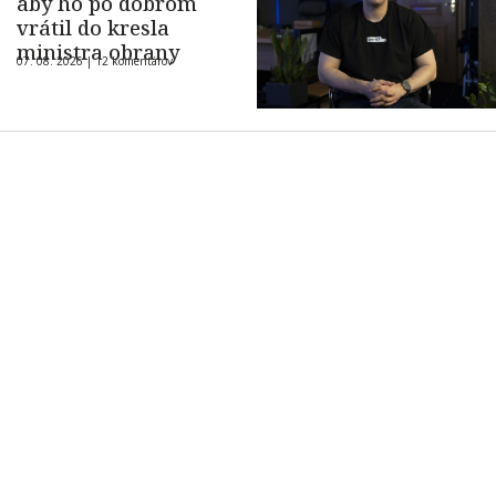
aby ho po dobrom
vrátil do kresla
ministra obrany
07. 08. 2026 |
12 komentárov