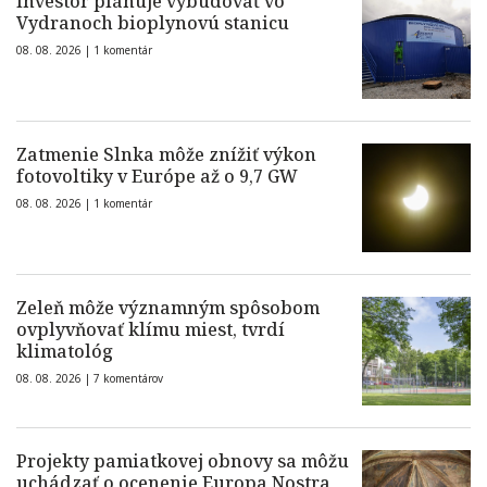
Investor plánuje vybudovať vo
Vydranoch bioplynovú stanicu
08. 08. 2026 |
1 komentár
Zatmenie Slnka môže znížiť výkon
fotovoltiky v Európe až o 9,7 GW
08. 08. 2026 |
1 komentár
Zeleň môže významným spôsobom
ovplyvňovať klímu miest, tvrdí
klimatológ
08. 08. 2026 |
7 komentárov
Projekty pamiatkovej obnovy sa môžu
uchádzať o ocenenie Europa Nostra