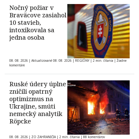
Nočný požiar v
Braväcove zasiahol
10 stavieb,
intoxikovala sa
jedna osoba
08. 08. 2026
|
Aktualizované 08. 08. 2026
|
REGIÓNY
|
2 min. čítania
|
Žiadne
komentáre
Ruské údery úplne
zničili opatrný
optimizmus na
Ukrajine, smúti
nemecký analytik
Röpcke
08. 08. 2026
|
ZO ZAHRANIČIA
|
2 min. čítania
|
88 komentárov