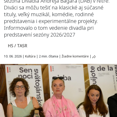
sezóna Divadla Andreja Bagara (DAB) v Nitre.
Diváci sa môžu tešiť na klasické aj súčasné
tituly, veľký muzikál, komédie, rodinné
predstavenia i experimentálne projekty.
Informovalo o tom vedenie divadla pri
predstavení sezóny 2026/2027
HS / TASR
10. 06. 2026
|
Kultúra
|
2 min. čítania
|
Žiadne komentáre
|