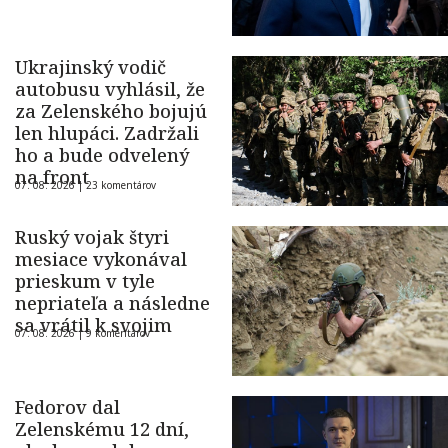
Ukrajinský vodič
autobusu vyhlásil, že
za Zelenského bojujú
len hlupáci. Zadržali
ho a bude odvelený
na front
07. 08. 2026 |
23 komentárov
Ruský vojak štyri
mesiace vykonával
prieskum v tyle
nepriateľa a následne
sa vrátil k svojim
07. 08. 2026 |
9 komentárov
Fedorov dal
Zelenskému 12 dní,