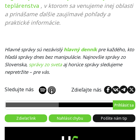
teplárenstva
, v ktorom sa venujeme inej oblasti
a prinášame ďalšie zaujímavé pohľady a
praktické informácie.
Hlavné správy sú nezávislý
hlavný denník
pre každého, kto
hľadá správy dnes bez manipulácie. Najnovšie správy zo
Slovenska,
správy zo sveta
aj horúce správy sledujeme
nepretržite – pre vás.
Sledujte nás
Zdieľajte nás
Prihlásiť sa
Zdieľať link
Nahlásiť chybu
Pošlite nám tip