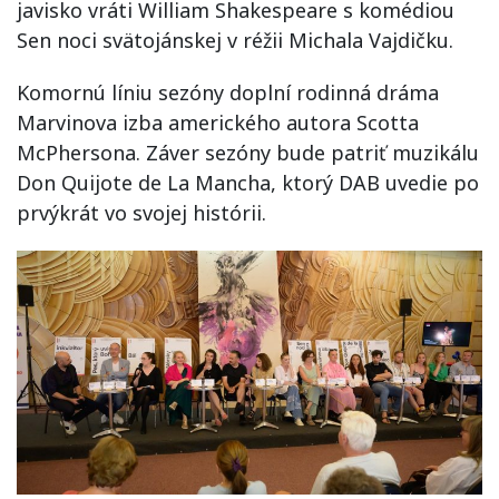
javisko vráti William Shakespeare s komédiou
Sen noci svätojánskej v réžii Michala Vajdičku.
Komornú líniu sezóny doplní rodinná dráma
Marvinova izba amerického autora Scotta
McPhersona. Záver sezóny bude patriť muzikálu
Don Quijote de La Mancha, ktorý DAB uvedie po
prvýkrát vo svojej histórii.