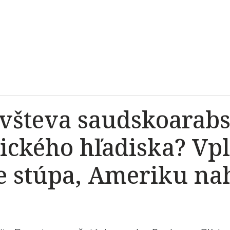
všteva saudskoarabs
tického hľadiska? V
 stúpa, Ameriku nah