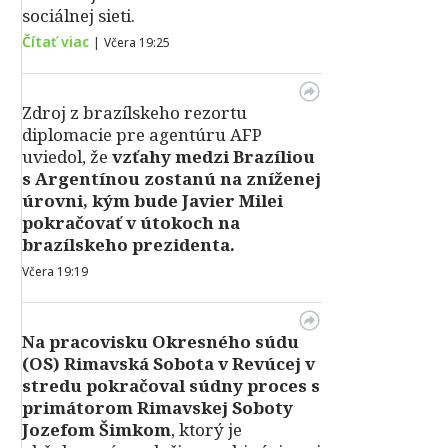
sociálnej sieti.
Čítať viac
|
Včera 19:25
Zdroj z brazílskeho rezortu
diplomacie pre agentúru AFP
uviedol, že
vzťahy medzi Brazíliou
s Argentínou zostanú na zníženej
úrovni, kým bude Javier Milei
pokračovať v útokoch na
brazílskeho prezidenta.
Včera 19:19
Na pracovisku Okresného súdu
(OS) Rimavská Sobota v Revúcej v
stredu pokračoval súdny proces s
primátorom Rimavskej Soboty
Jozefom Šimkom
, ktorý je