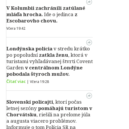
V Kolumbii zachránili zatúlané
mláďa hrocha.
Ide o jedinca
z
Escobarovho chovu.
Včera 19:42
Londýnska polícia
v stredu krátko
po popoludní
zatkla ženu
, ktorá v
turistami vyhľadávanej štvrti Covent
Garden
v centrálnom Londýne
pobodala štyroch mužov.
Čítať viac
|
Včera 19:28
Slovenskí policajti
, ktorí počas
letnej sezóny
pomáhajú turistom v
Chorvátsku
, riešili na prelome júla
a augusta viacero problémov.
Informuje o tom Polícia SR na