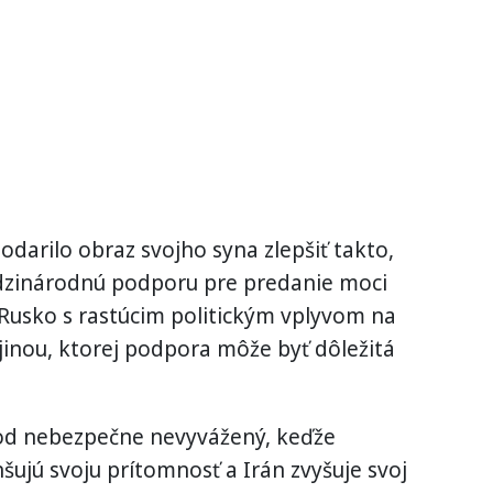
odarilo obraz svojho syna zlepšiť takto,
edzinárodnú podporu pre predanie moci
usko s rastúcim politickým vplyvom na
jinou, ktorej podpora môže byť dôležitá
chod nebezpečne nevyvážený, keďže
ujú svoju prítomnosť a Irán zvyšuje svoj