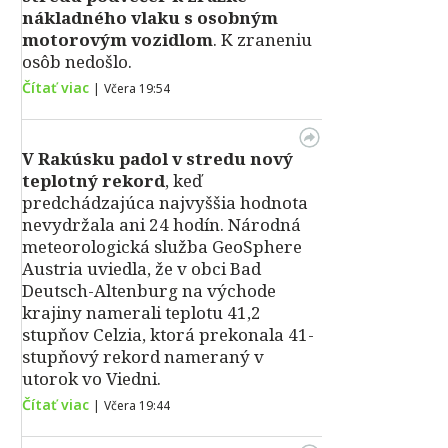
nákladného vlaku s osobným
motorovým vozidlom
. K zraneniu
osôb nedošlo.
Čítať viac
|
Včera 19:54
V Rakúsku padol v stredu nový
teplotný rekord
, keď
predchádzajúca najvyššia hodnota
nevydržala ani 24 hodín. Národná
meteorologická služba GeoSphere
Austria uviedla, že v obci Bad
Deutsch-Altenburg na východe
krajiny namerali teplotu 41,2
stupňov Celzia, ktorá prekonala 41-
stupňový rekord nameraný v
utorok vo Viedni.
Čítať viac
|
Včera 19:44