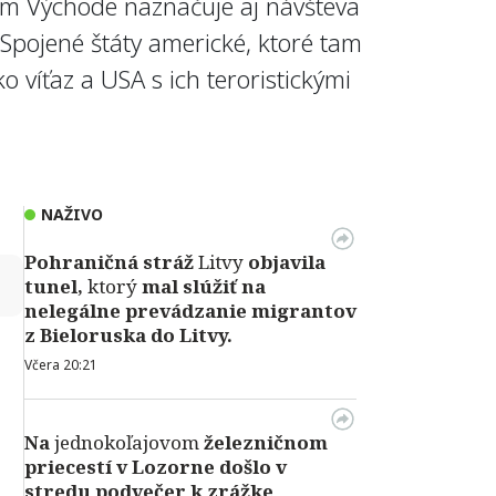
kom Východe naznačuje aj návšteva
Spojené štáty americké, ktoré tam
o víťaz a USA s ich teroristickými
NAŽIVO
Pohraničná stráž
Litvy
objavila
↻
tunel,
ktorý
mal slúžiť na
nelegálne prevádzanie migrantov
z Bieloruska do Litvy.
Včera 20:21
Na
jednokoľajovom
železničnom
priecestí v Lozorne došlo v
stredu podvečer k zrážke