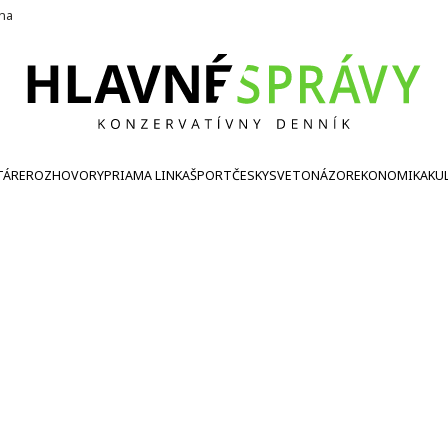
ína
TÁRE
ROZHOVORY
PRIAMA LINKA
ŠPORT
ČESKY
SVETONÁZOR
EKONOMIKA
KU