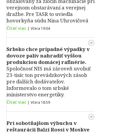
obžalovaný za zločin machinácie pri
verejnom obstarávaní a verejnej
dražbe. Pre TASR to uviedla
hovorkyňa súdu Nina Uhrovičová
Čítať viac
|
Včera 19:04
Srbsko chce prípadné výpadky v
dovoze palív nahradiť vyššou
produkciou domácej rafinérie.
Spoločnosť NIS má zároveň uvoľniť
23-tisíc ton prevádzkových zásob
pre ďalších dodávateľov.
Informovalo o tom srbské
ministerstvo energetiky.
Čítať viac
|
Včera 18:59
Pri sobotňajšom výbuchu v
reštaurácii Balzi Rossi v Moskve