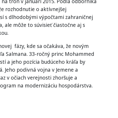
 na trón v januári 2015. Podľa odborníka
e rozhodnutie o aktívnejšej
sí s dlhodobými výpočtami zahraničnej
, ale môže to súvisieť čiastočne aj s
kou.
 novej fázy, kde sa očakáva, že novým
áľa Salmana. 33-ročný princ Mohammed
tí a jeho pozícia budúceho kráľa by
. Jeho podivná vojna v Jemene a
z v očiach verejnosti zhoršuje a
rogram na modernizáciu hospodárstva.