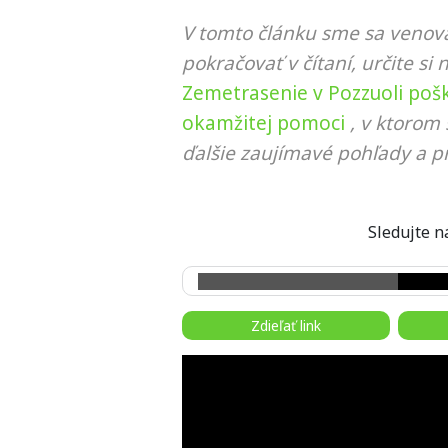
V tomto článku sme sa venova
pokračovať v čítaní, určite si 
Zemetrasenie v Pozzuoli poško
okamžitej pomoci
, v ktorom
ďalšie zaujímavé pohľady a pr
Sledujte
Zdieľať link