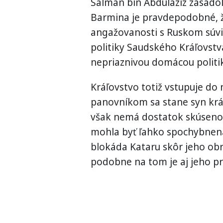
Salman bin Abdulaziz zasadol
Barmina je pravdepodobné, ž
angažovanosti s Ruskom súvi
politiky Saudského Kráľovstva
nepriaznivou domácou politi
Kráľovstvo totiž vstupuje do
panovníkom sa stane syn kr
však nemá dostatok skúsenos
mohla byť ľahko spochybnená
blokáda Kataru skôr jeho obra
podobne na tom je aj jeho p