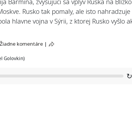
ija Barmina, zvyšujúci sa vplyv Ruska na Blíz
skve. Rusko tak pomaly, ale isto nahradzuje 
a hlavne vojna v Sýrii, z ktorej Rusko vyšlo ak
Žiadne komentáre
|
l Golovkin)