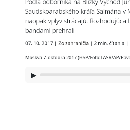
Podľa odborníka na Blízky Východ Jur
Saudskoarabského kráľa Salmána v Mo
naopak vplyv strácajú. Rozhodujúca bol
bandami prehrali
07. 10. 2017
|
Zo zahraničia
|
2 min. čítania
|
Moskva 7. októbra 2017 (HSP/Foto:TASR/AP/Pave
▶