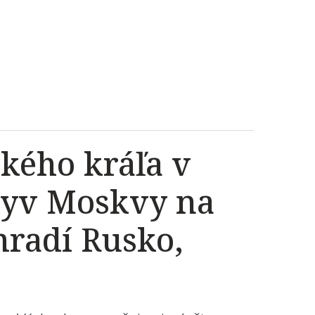
kého kráľa v
plyv Moskvy na
radí Rusko,