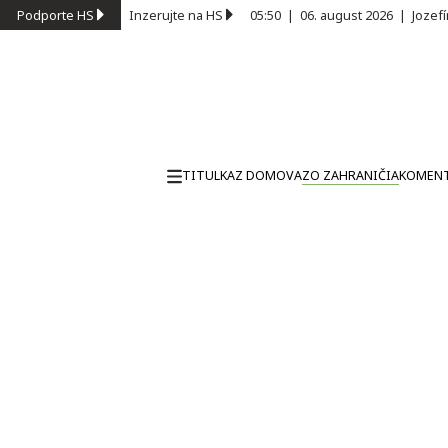
Podporte HS
Inzerujte na HS
05:50
|
06. august 2026
|
Jozef
TITULKA
Z DOMOVA
ZO ZAHRANIČIA
KOMEN