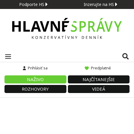
Podporte HS
Inzerujte na HS
Prihlásiť sa
Predplatné
NAŽIVO
NAJČÍTANEJŠIE
ROZHOVORY
VIDEÁ