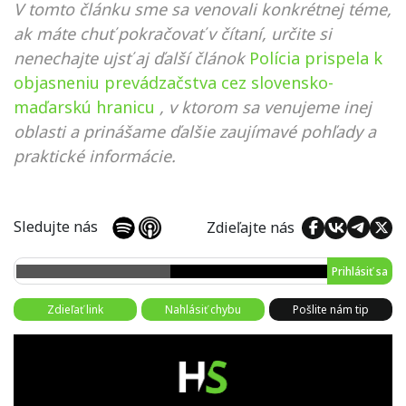
V tomto článku sme sa venovali konkrétnej téme,
ak máte chuť pokračovať v čítaní, určite si
nenechajte ujsť aj ďalší článok
Polícia prispela k
objasneniu prevádzačstva cez slovensko-
maďarskú hranicu
, v ktorom sa venujeme inej
oblasti a prinášame ďalšie zaujímavé pohľady a
praktické informácie.
Sledujte nás
Zdieľajte nás
Prihlásiť sa
Zdieľať link
Nahlásiť chybu
Pošlite nám tip