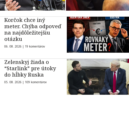
Korčok chce iný
meter. Chýba odpoveď
na najdôležitejšiu
otázku
06. 08. 2026 |
19 komentárov
Zelenskyj žiada o
“Starlink” pre útoky
do hĺbky Ruska
05. 08. 2026 |
109 komentárov