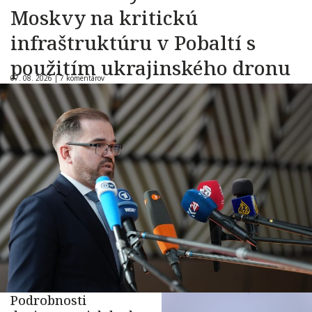
Moskvy na kritickú
infraštruktúru v Pobaltí s
použitím ukrajinského dronu
07. 08. 2026 |
7 komentárov
Podrobnosti