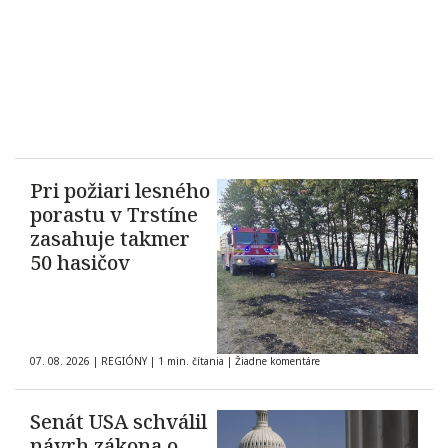
Pri požiari lesného
porastu v Trstíne
zasahuje takmer
50 hasičov
07. 08. 2026
|
REGIÓNY
|
1 min. čítania
|
Žiadne komentáre
Senát USA schválil
návrh zákona o