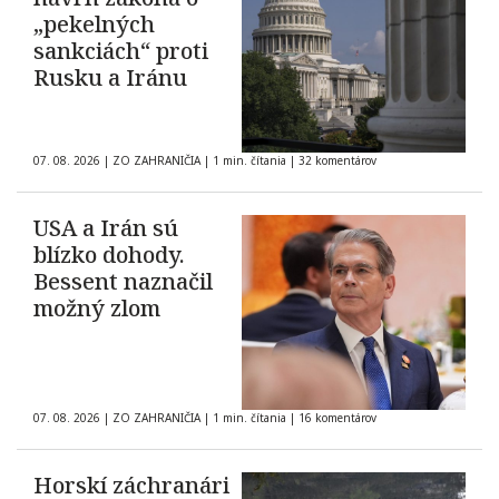
„pekelných
sankciách“ proti
Rusku a Iránu
07. 08. 2026
|
ZO ZAHRANIČIA
|
1 min. čítania
|
32 komentárov
USA a Irán sú
blízko dohody.
Bessent naznačil
možný zlom
07. 08. 2026
|
ZO ZAHRANIČIA
|
1 min. čítania
|
16 komentárov
Horskí záchranári