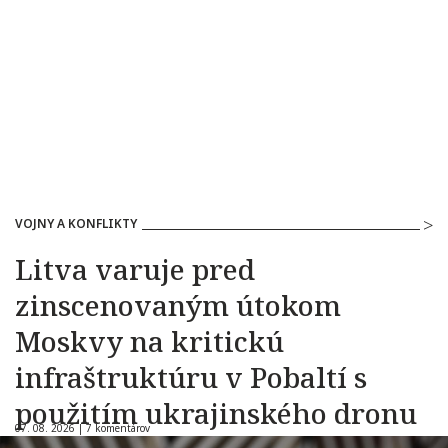
VOJNY A KONFLIKTY
Litva varuje pred
zinscenovaným útokom
Moskvy na kritickú
infraštruktúru v Pobaltí s
použitím ukrajinského dronu
07. 08. 2026 |
7 komentárov