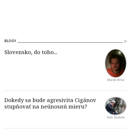
BLOGY
Marek Brna
Ivan Štubňa