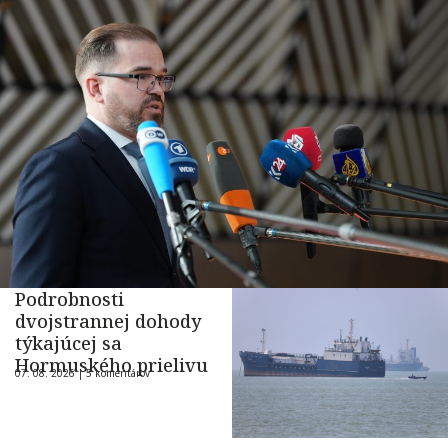
Podrobnosti
dvojstrannej dohody
týkajúcej sa
Hormuského prielivu
07. 08. 2026 |
5 komentárov