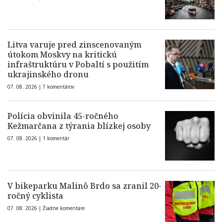
Litva varuje pred zinscenovaným
útokom Moskvy na kritickú
infraštruktúru v Pobaltí s použitím
ukrajinského dronu
07. 08. 2026 |
7 komentárov
Polícia obvinila 45-ročného
Kežmarčana z týrania blízkej osoby
07. 08. 2026 |
1 komentár
V bikeparku Malinô Brdo sa zranil 20-
ročný cyklista
07. 08. 2026 |
Žiadne komentáre