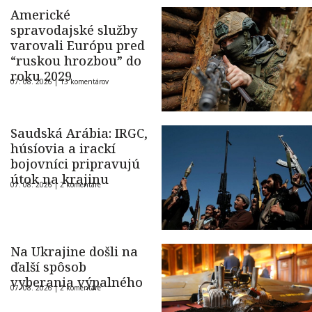
Americké
spravodajské služby
varovali Európu pred
“ruskou hrozbou” do
roku 2029
07. 08. 2026 |
13 komentárov
Saudská Arábia: IRGC,
húsíovia a irackí
bojovníci pripravujú
útok na krajinu
07. 08. 2026 |
2 komentáre
Na Ukrajine došli na
ďalší spôsob
vyberania výpalného
07. 08. 2026 |
2 komentáre