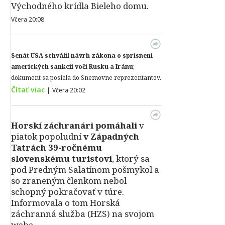
Východného krídla Bieleho domu.
Včera 20:08
Senát USA schválil návrh zákona o sprísnení
amerických sankcií voči Rusku a Iránu
;
dokument sa posiela do Snemovne reprezentantov.
Čítať viac
|
Včera 20:02
Horskí záchranári pomáhali
v
piatok popoludní
v Západných
Tatrách 39-ročnému
slovenskému turistovi
, ktorý sa
pod Predným Salatínom pošmykol a
so zraneným členkom nebol
schopný pokračovať v túre.
Informovala o tom Horská
záchranná služba (HZS) na svojom
webe.