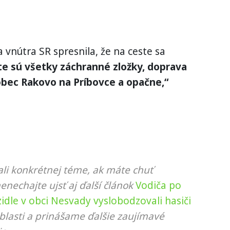
a vnútra SR spresnila, že na ceste sa
e sú všetky záchranné zložky, doprava
obec Rakovo na Príbovce a opačne,“
li konkrétnej téme, ak máte chuť
nenechajte ujsť aj ďalší článok
Vodiča po
dle v obci Nesvady vyslobodzovali hasiči
blasti a prinášame ďalšie zaujímavé