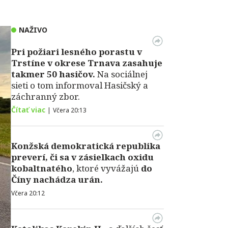
NAŽIVO
Pri požiari lesného porastu v
Trstíne v okrese Trnava zasahuje
takmer 50 hasičov.
Na sociálnej
sieti o tom informoval Hasičský a
záchranný zbor.
Čítať viac
|
Včera 20:13
Konžská demokratická republika
preverí, či sa v zásielkach oxidu
kobaltnatého
, ktoré vyvážajú
do
Číny nachádza urán.
Včera 20:12