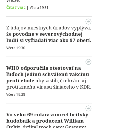
Čítať viac
|
Včera 19:31
Z údajov miestnych úradov vyplýva,
že
povodne v severovýchodnej
Indii si vyžiadali viac ako 97 obetí.
Včera 19:30
WHO odporučila otestovať na
ľuďoch jedinú schválenú vakcínu
proti ebole
aby zistili, či chráni aj
proti kmeňu vírusu šíriaceho v KDR.
Včera 19:28
Vo veku 69 rokov zomrel britský
hudobník a producent William
Orbit
, držiteľ troch ceny Grammy,