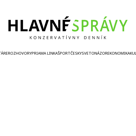
TÁRE
ROZHOVORY
PRIAMA LINKA
ŠPORT
ČESKY
SVETONÁZOR
EKONOMIKA
KU