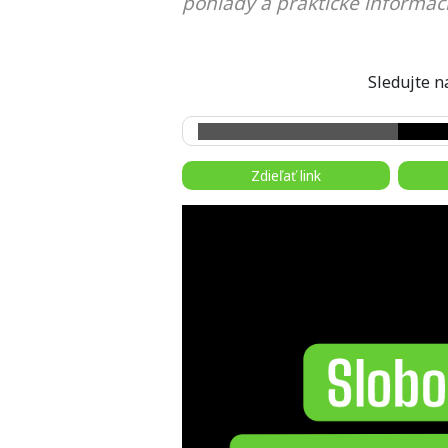
pohľady a praktické informáci
Sledujte
Zdieľať link