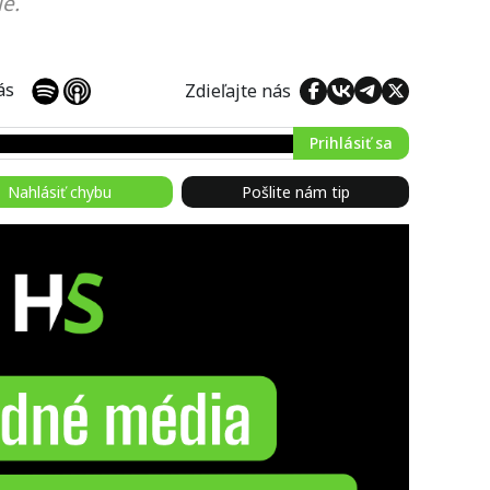
e.
 nás
Zdieľajte nás
Prihlásiť sa
Nahlásiť chybu
Pošlite nám tip