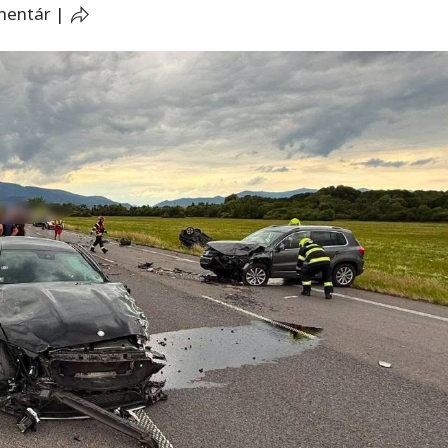
mentár
|