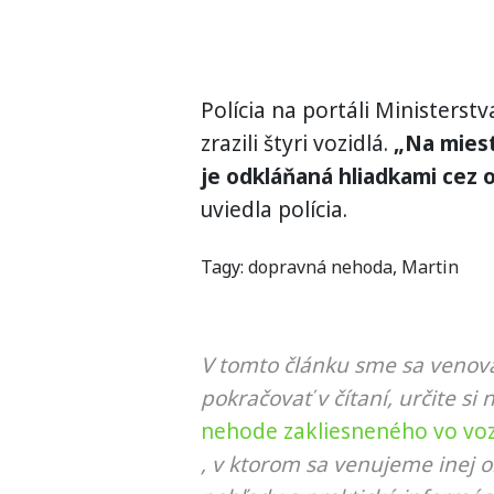
Polícia na portáli Ministerstv
zrazili štyri vozidlá.
„Na miest
je odkláňaná hliadkami cez 
uviedla polícia.
Tagy:
dopravná nehoda
,
Martin
V tomto článku sme sa venova
pokračovať v čítaní, určite si 
nehode zakliesneného vo vozi
, v ktorom sa venujeme inej o