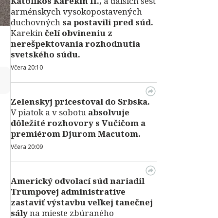
Katolikos Karekin II.,
a ďalších šesť
arménskych vysokopostavených
duchovných
sa postavili pred súd.
Karekin
čelí obvineniu z
nerešpektovania rozhodnutia
svetského súdu.
Včera 20:10
↻
Zelenskyj pricestoval do Srbska.
V piatok a v sobotu
absolvuje
dôležité rozhovory s Vučičom a
premiérom Djurom Macutom.
Včera 20:09
Americký odvolací súd nariadil
Trumpovej administratíve
zastaviť výstavbu veľkej tanečnej
sály
na mieste zbúraného