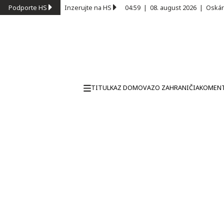
Podporte HS
Inzerujte na HS
04:59
|
08. august 2026
|
Oskár
TITULKA
Z DOMOVA
ZO ZAHRANIČIA
KOMEN