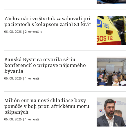
Záchranári vo štvrtok zasahovali pri
pacientoch s kolapsom zatiaľ 83-krát
06. 08. 2026 |
2 komentáre
Banská Bystrica otvorila sériu
konferencií o príprave nájomného
bývania
06. 08. 2026 |
1 komentár
Milión eur na nové chladiace boxy
pomôže v boji proti africkému moru
ošípaných
06. 08. 2026 |
1 komentár