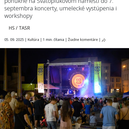
ponúkne na Svätoplukovom námestí do 7.
septembra koncerty, umelecké vystúpenia i
workshopy
HS / TASR
05. 09. 2025
|
Kultúra
|
1 min. čítania
|
Žiadne komentáre
|