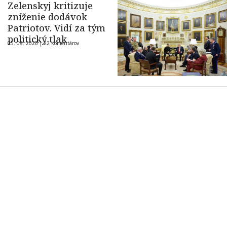
Zelenskyj kritizuje
zníženie dodávok
Patriotov. Vidí za tým
politický tlak
05. 08. 2026 |
22 komentárov