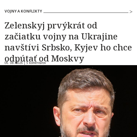
VOJNY A KONFLIKTY
Zelenskyj prvýkrát od
začiatku vojny na Ukrajine
navštívi Srbsko, Kyjev ho chce
odpútať od Moskvy
06. 08. 2026 |
5 komentárov