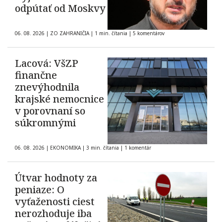
odpútať od Moskvy
06. 08. 2026
|
ZO ZAHRANIČIA
|
1 min. čítania
|
5 komentárov
Lacová: VšZP
finančne
znevýhodnila
krajské nemocnice
v porovnaní so
súkromnými
06. 08. 2026
|
EKONOMIKA
|
3 min. čítania
|
1 komentár
Útvar hodnoty za
peniaze: O
vyťaženosti ciest
nerozhoduje iba