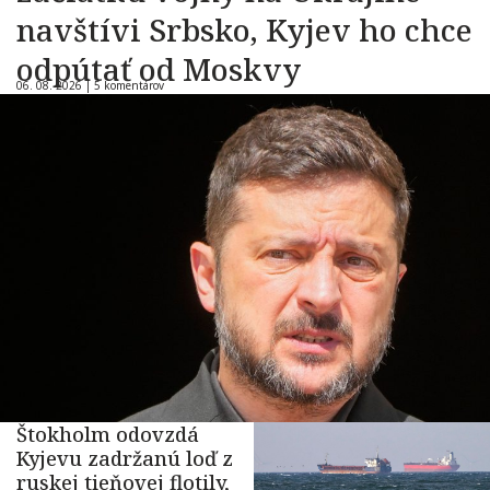
navštívi Srbsko, Kyjev ho chce
odpútať od Moskvy
06. 08. 2026 |
5 komentárov
Štokholm odovzdá
Kyjevu zadržanú loď z
ruskej tieňovej flotily,