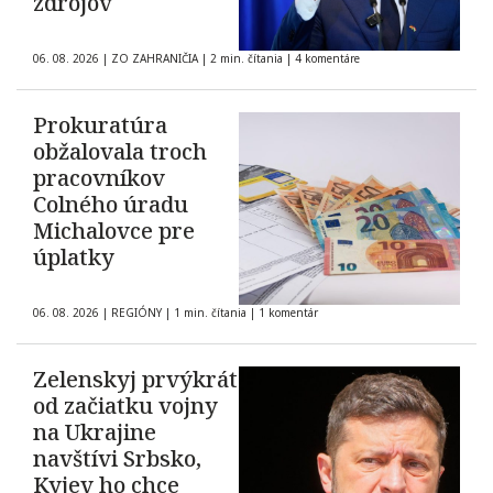
zdrojov
06. 08. 2026
|
ZO ZAHRANIČIA
|
2 min. čítania
|
4 komentáre
Prokuratúra
obžalovala troch
pracovníkov
Colného úradu
Michalovce pre
úplatky
06. 08. 2026
|
REGIÓNY
|
1 min. čítania
|
1 komentár
Zelenskyj prvýkrát
od začiatku vojny
na Ukrajine
navštívi Srbsko,
Kyjev ho chce