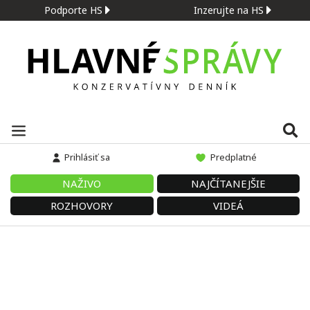
Podporte HS
Inzerujte na HS
Prihlásiť sa
Predplatné
NAŽIVO
NAJČÍTANEJŠIE
ROZHOVORY
VIDEÁ