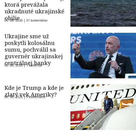
ktorá prevážala
ukradnuté ukrajinské
obilie
06. 08. 2026 |
31 komentárov
Ukrajine sme už
poskytli kolosálnu
sumu, pochválil sa
guvernér ukrajinskej
centrálnej banky
06. 08. 2026 |
1 komentár
Kde je Trump a kde je
zlatý vek Ameriky?
06. 08. 2026 |
5 komentárov