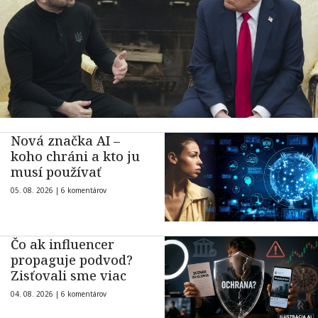
Nová značka AI –
koho chráni a kto ju
musí používať
05. 08. 2026 |
6 komentárov
Čo ak influencer
propaguje podvod?
Zisťovali sme viac
04. 08. 2026 |
6 komentárov