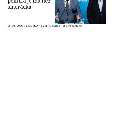
politika je iná než
smerácka
08. 08. 2026
|
Z DOMOVA
|
2 min. čítania
|
252 komentárov