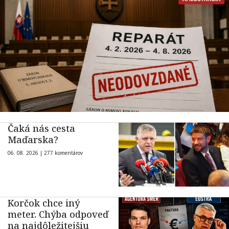
Čaká nás cesta
Maďarska?
06. 08. 2026 |
277 komentárov
Korčok chce iný
meter. Chýba odpoveď
na najdôležitejšiu