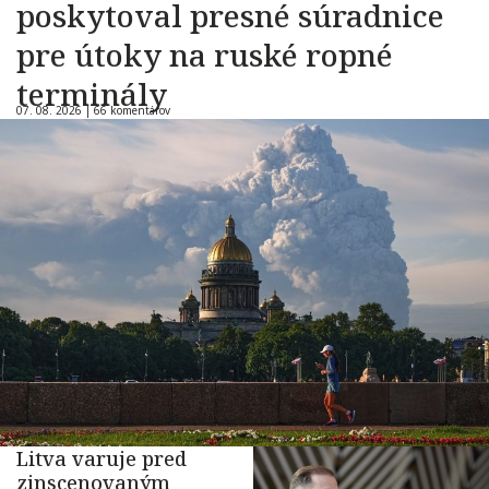
poskytoval presné súradnice
pre útoky na ruské ropné
terminály
07. 08. 2026 |
66 komentárov
Litva varuje pred
zinscenovaným