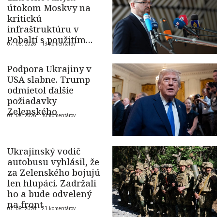
útokom Moskvy na
kritickú
infraštruktúru v
Pobaltí s použitím
07. 08. 2026 |
13 komentárov
ukrajinského dronu
Podpora Ukrajiny v
USA slabne. Trump
odmietol ďalšie
požiadavky
Zelenského
07. 08. 2026 |
50 komentárov
Ukrajinský vodič
autobusu vyhlásil, že
za Zelenského bojujú
len hlupáci. Zadržali
ho a bude odvelený
na front
07. 08. 2026 |
23 komentárov