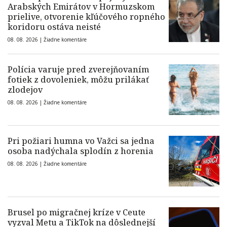
Arabských Emirátov v Hormuzskom
prielive, otvorenie kľúčového ropného
koridoru ostáva neisté
08. 08. 2026 |
Žiadne komentáre
Polícia varuje pred zverejňovaním
fotiek z dovoleniek, môžu prilákať
zlodejov
08. 08. 2026 |
Žiadne komentáre
Pri požiari humna vo Važci sa jedna
osoba nadýchala splodín z horenia
08. 08. 2026 |
Žiadne komentáre
Brusel po migračnej kríze v Ceute
vyzval Metu a TikTok na dôslednejší