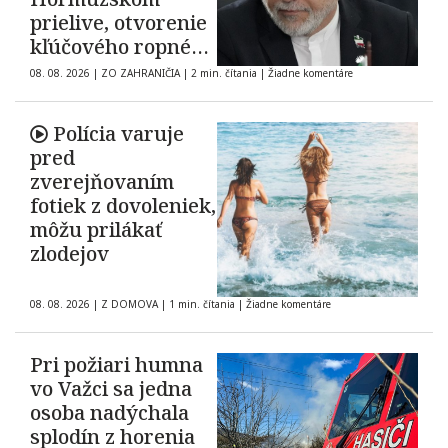
prielive, otvorenie
kľúčového ropného
koridoru ostáva
08. 08. 2026
|
ZO ZAHRANIČIA
|
2 min. čítania
|
Žiadne komentáre
neisté
Polícia varuje
pred
zverejňovaním
fotiek z dovoleniek,
môžu prilákať
zlodejov
08. 08. 2026
|
Z DOMOVA
|
1 min. čítania
|
Žiadne komentáre
Pri požiari humna
vo Važci sa jedna
osoba nadýchala
splodín z horenia