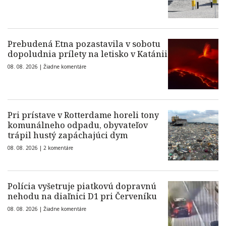
Prebudená Etna pozastavila v sobotu
dopoludnia prílety na letisko v Katánii
08. 08. 2026 |
Žiadne komentáre
Pri prístave v Rotterdame horeli tony
komunálneho odpadu, obyvateľov
trápil hustý zapáchajúci dym
08. 08. 2026 |
2 komentáre
Polícia vyšetruje piatkovú dopravnú
nehodu na diaľnici D1 pri Červeníku
08. 08. 2026 |
Žiadne komentáre