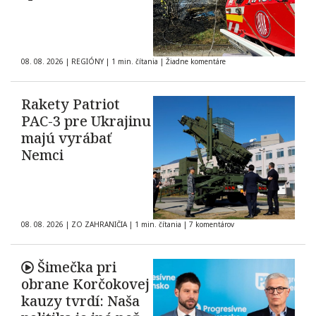
08. 08. 2026
|
REGIÓNY
|
1 min. čítania
|
Žiadne komentáre
Rakety Patriot
PAC-3 pre Ukrajinu
majú vyrábať
Nemci
08. 08. 2026
|
ZO ZAHRANIČIA
|
1 min. čítania
|
7 komentárov
Šimečka pri
obrane Korčokovej
kauzy tvrdí: Naša