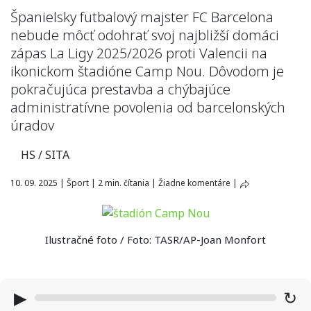
Španielsky futbalový majster FC Barcelona
nebude môcť odohrať svoj najbližší domáci
zápas La Ligy 2025/2026 proti Valencii na
ikonickom štadióne Camp Nou. Dôvodom je
pokračujúca prestavba a chýbajúce
administratívne povolenia od barcelonských
úradov
HS / SITA
10. 09. 2025
|
Šport
|
2 min. čítania
|
Žiadne komentáre
|
Ilustračné foto / Foto: TASR/AP-Joan Monfort
▶
↻