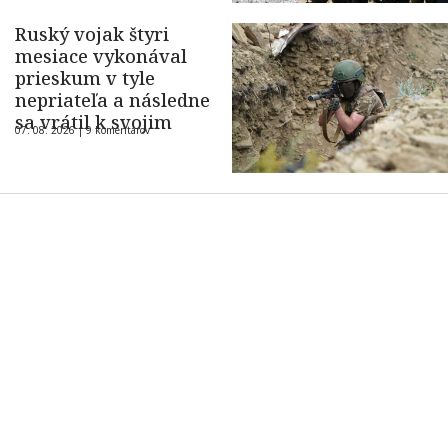
Ruský vojak štyri
mesiace vykonával
prieskum v tyle
nepriateľa a následne
sa vrátil k svojim
07. 08. 2026 |
9 komentárov