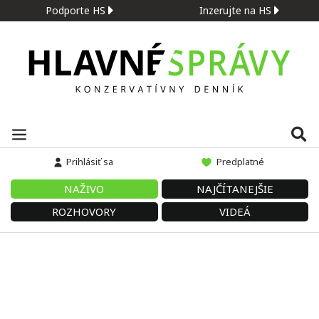
Podporte HS
Inzerujte na HS
Prihlásiť sa
Predplatné
NAŽIVO
NAJČÍTANEJŠIE
ROZHOVORY
VIDEÁ