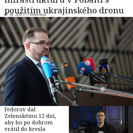
použitím ukrajinského dronu
07. 08. 2026 |
11 komentárov
Fedorov dal
Zelenskému 12 dní,
aby ho po dobrom
vrátil do kresla