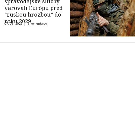
spravodajské služby
varovali Európu pred
“ruskou hrozbou” do
roku 2029
07. 08. 2026 |
13 komentárov