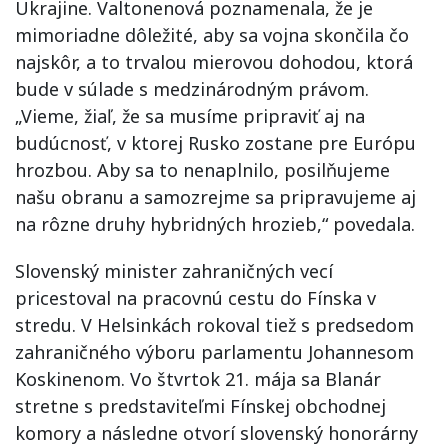
Ukrajine. Valtonenová poznamenala, že je
mimoriadne dôležité, aby sa vojna skončila čo
najskôr, a to trvalou mierovou dohodou, ktorá
bude v súlade s medzinárodným právom.
„Vieme, žiaľ, že sa musíme pripraviť aj na
budúcnosť, v ktorej Rusko zostane pre Európu
hrozbou. Aby sa to nenaplnilo, posilňujeme
našu obranu a samozrejme sa pripravujeme aj
na rôzne druhy hybridných hrozieb,“ povedala.
Slovenský minister zahraničných vecí
pricestoval na pracovnú cestu do Fínska v
stredu. V Helsinkách rokoval tiež s predsedom
zahraničného výboru parlamentu Johannesom
Koskinenom. Vo štvrtok 21. mája sa Blanár
stretne s predstaviteľmi Fínskej obchodnej
komory a následne otvorí slovenský honorárny