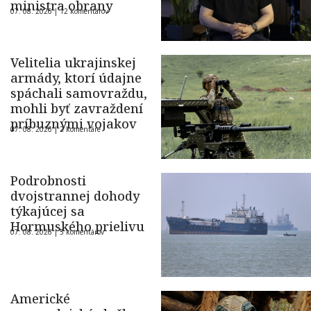
ministra obrany
07. 08. 2026 |
12 komentárov
Velitelia ukrajinskej
armády, ktorí údajne
spáchali samovraždu,
mohli byť zavraždení
príbuznými vojakov
07. 08. 2026 |
2 komentáre
Podrobnosti
dvojstrannej dohody
týkajúcej sa
Hormuského prielivu
07. 08. 2026 |
5 komentárov
Americké