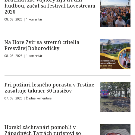
hudbou, začal sa festival Lovestream
2026
08. 08. 2026 |
1 komentár
Na Hore Zvir sa stretnú ctitelia
Presvätej Bohorodičky
08. 08. 2026 |
1 komentár
Pri požiari lesného porastu v Trstíne
zasahuje takmer 50 hasičov
07. 08. 2026 |
Žiadne komentáre
Horskí záchranári pomohli v
Západných Tatrách turistovi so