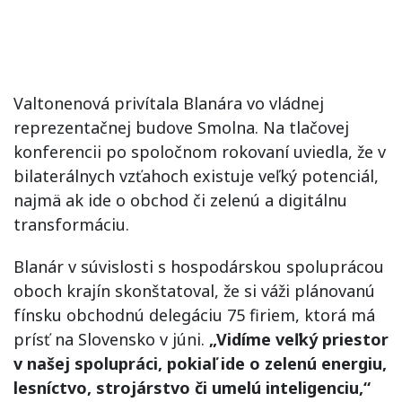
Valtonenová privítala Blanára vo vládnej
reprezentačnej budove Smolna. Na tlačovej
konferencii po spoločnom rokovaní uviedla, že v
bilaterálnych vzťahoch existuje veľký potenciál,
najmä ak ide o obchod či zelenú a digitálnu
transformáciu.
Blanár v súvislosti s hospodárskou spoluprácou
oboch krajín skonštatoval, že si váži plánovanú
fínsku obchodnú delegáciu 75 firiem, ktorá má
prísť na Slovensko v júni.
„Vidíme veľký priestor
v našej spolupráci, pokiaľ ide o zelenú energiu,
lesníctvo, strojárstvo či umelú inteligenciu,“