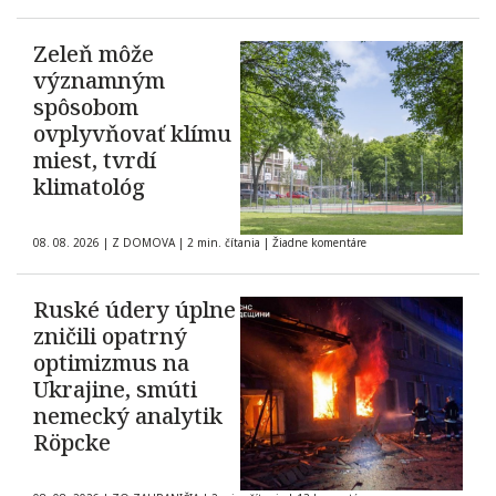
Zeleň môže
významným
spôsobom
ovplyvňovať klímu
miest, tvrdí
klimatológ
08. 08. 2026
|
Z DOMOVA
|
2 min. čítania
|
Žiadne komentáre
Ruské údery úplne
zničili opatrný
optimizmus na
Ukrajine, smúti
nemecký analytik
Röpcke