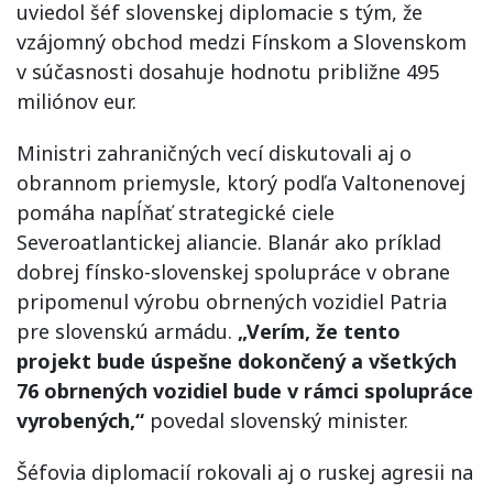
uviedol šéf slovenskej diplomacie s tým, že
vzájomný obchod medzi Fínskom a Slovenskom
v súčasnosti dosahuje hodnotu približne 495
miliónov eur.
Ministri zahraničných vecí diskutovali aj o
obrannom priemysle, ktorý podľa Valtonenovej
pomáha napĺňať strategické ciele
Severoatlantickej aliancie. Blanár ako príklad
dobrej fínsko-slovenskej spolupráce v obrane
pripomenul výrobu obrnených vozidiel Patria
pre slovenskú armádu.
„Verím, že tento
projekt bude úspešne dokončený a všetkých
76 obrnených vozidiel bude v rámci spolupráce
vyrobených,“
povedal slovenský minister.
Šéfovia diplomacií rokovali aj o ruskej agresii na