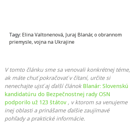
Tagy:
Elina Valtonenová
,
Juraj Blanár
,
o obrannom
priemysle
,
vojna na Ukrajine
V tomto článku sme sa venovali konkrétnej téme,
ak máte chuť pokračovať v čítaní, určite si
nenechajte ujsť aj ďalší článok
Blanár: Slovenskú
kandidatúru do Bezpečnostnej rady OSN
podporilo už 123 štátov
, v ktorom sa venujeme
inej oblasti a prinášame ďalšie zaujímavé
pohľady a praktické informácie.