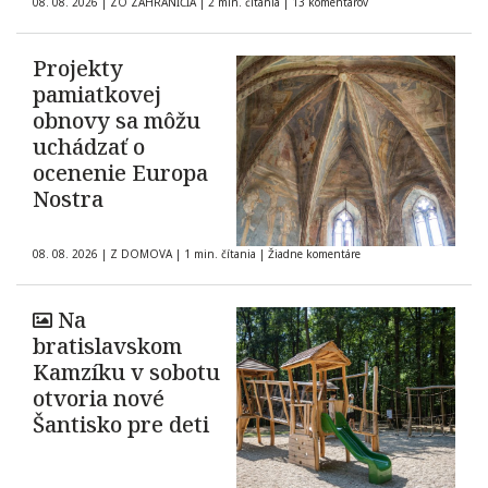
08. 08. 2026
|
ZO ZAHRANIČIA
|
2 min. čítania
|
13 komentárov
Projekty
pamiatkovej
obnovy sa môžu
uchádzať o
ocenenie Europa
Nostra
08. 08. 2026
|
Z DOMOVA
|
1 min. čítania
|
Žiadne komentáre
Na
bratislavskom
Kamzíku v sobotu
otvoria nové
Šantisko pre deti