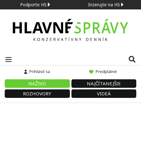
Podporte HS
Inzerujte na HS
Prihlásiť sa
Predplatné
NAŽIVO
NAJČÍTANEJŠIE
ROZHOVORY
VIDEÁ