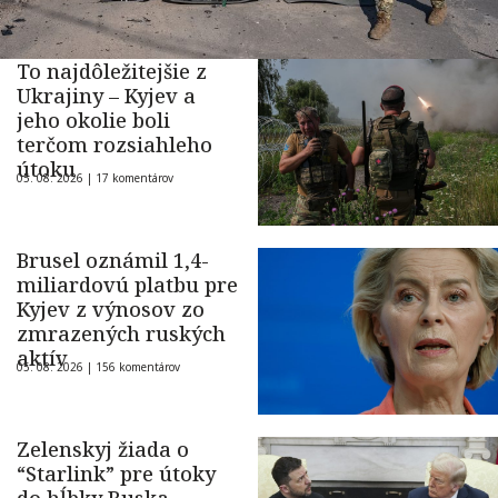
To najdôležitejšie z
Ukrajiny – Kyjev a
jeho okolie boli
terčom rozsiahleho
útoku
05. 08. 2026 |
17 komentárov
Brusel oznámil 1,4-
miliardovú platbu pre
Kyjev z výnosov zo
zmrazených ruských
aktív
05. 08. 2026 |
156 komentárov
Zelenskyj žiada o
“Starlink” pre útoky