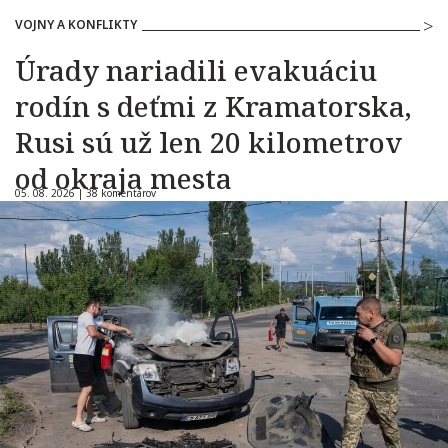
VOJNY A KONFLIKTY
Úrady nariadili evakuáciu
rodín s deťmi z Kramatorska,
Rusi sú už len 20 kilometrov
od okraja mesta
05. 08. 2026 |
38 komentárov