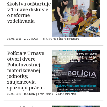
školstva odštartuje
v Trnave diskusie
o reforme
vzdelávania
06. 08. 2026
|
Z DOMOVA
|
1 min. čítania
|
Žiadne komentáre
Polícia v Trnave
otvorí dvere
Pohotovostnej
motorizovanej
jednotky,
záujemcovia
spoznajú prácu
zásahovej jednotky
06. 08. 2026
|
REGIÓNY
|
1 min. čítania
|
Žiadne komentáre