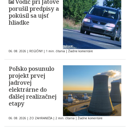
Vodič pri Jatove
porušil predpisy a
pokúsil sa ujsť
hliadke
06. 08. 2026
|
REGIÓNY
|
1 min. čítania
|
Žiadne komentáre
Poľsko posunulo
projekt prvej
jadrovej
elektrárne do
ďalšej realizačnej
etapy
06. 08. 2026
|
ZO ZAHRANIČIA
|
2 min. čítania
|
Žiadne komentáre