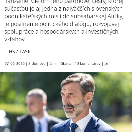
Tanzánie. Cieľom jeho päťdňovej cesty, ktorej
súčasťou je aj jedna z najväčších slovenských
podnikateľských misií do subsaharskej Afriky,
je posilnenie politického dialógu, rozvojovej
spolupráce a hospodárskych a investičných
vzťahov
HS / TASR
07. 06. 2026
|
Z domova
|
2 min. čítania
|
12 komentárov
|