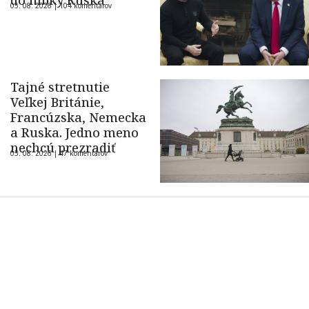
do hĺbky Ruska
05. 08. 2026 |
104 komentárov
Tajné stretnutie
Veľkej Británie,
Francúzska, Nemecka
a Ruska. Jedno meno
nechcú prezradiť
05. 08. 2026 |
47 komentárov