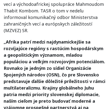
vecí a východoafrickej spolupráce Mahmoudom
Thabit Kombom. TASR o tom v nedeľu
informoval komunikačný odbor Ministerstva
zahraničných vecí a európskych záležitostí
(MZVEZ) SR.
„Afrika patrí medzi najdynamickejšie sa
rozvíjajúce regióny s rastúcim hospodárskym
a geopolitickým významom, mladou
populáciou a veľkým rozvojovým potenciálom.
Rovnako je jedným zo sídiel Organizácie
Spojených národov (OSN), čo pre Slovensko
predstavuje ďalšie dôležité príležitosti v rámci
multilateralizmu. Krajiny globálneho Juhu
patria medzi priority slovenskej diplomacie,
naším cieľom je preto budovať moderné a
vzájomne prospešné partnerstvá aj na