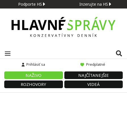
Podporte HS
Inzerujte na HS
Prihlásiť sa
Predplatné
NAŽIVO
NAJČÍTANEJŠIE
ROZHOVORY
VIDEÁ