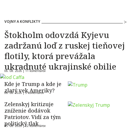
VOJNY A KONFLIKTY
Štokholm odovzdá Kyjevu
zadržanú loď z ruskej tieňovej
flotily, ktorá prevážala
ukradnuté ukrajinské obilie
06. 08. 2026 |
11 komentárov
Kde je Trump a kde je
zlatý vek Ameriky?
06. 08. 2026 |
5 komentárov
Zelenskyj kritizuje
zníženie dodávok
Patriotov. Vidí za tým
politický tlak
05. 08. 2026 |
22 komentárov