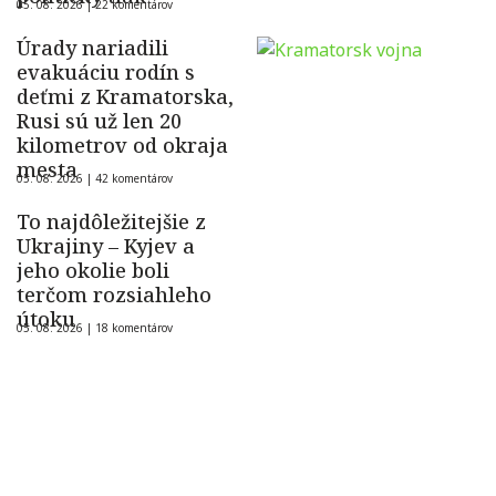
05. 08. 2026 |
22 komentárov
Úrady nariadili
evakuáciu rodín s
deťmi z Kramatorska,
Rusi sú už len 20
kilometrov od okraja
mesta
05. 08. 2026 |
42 komentárov
To najdôležitejšie z
Ukrajiny – Kyjev a
jeho okolie boli
terčom rozsiahleho
útoku
05. 08. 2026 |
18 komentárov