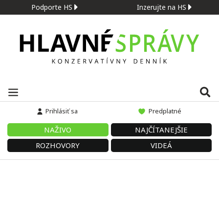
Podporte HS
Inzerujte na HS
Prihlásiť sa
Predplatné
NAŽIVO
NAJČÍTANEJŠIE
ROZHOVORY
VIDEÁ