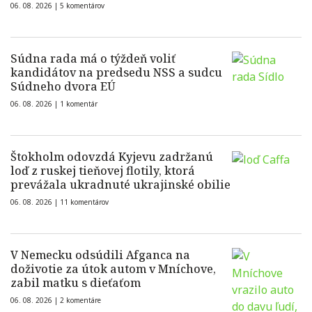
06. 08. 2026 |
5 komentárov
Súdna rada má o týždeň voliť
kandidátov na predsedu NSS a sudcu
Súdneho dvora EÚ
06. 08. 2026 |
1 komentár
Štokholm odovzdá Kyjevu zadržanú
loď z ruskej tieňovej flotily, ktorá
prevážala ukradnuté ukrajinské obilie
06. 08. 2026 |
11 komentárov
V Nemecku odsúdili Afganca na
doživotie za útok autom v Mníchove,
zabil matku s dieťaťom
06. 08. 2026 |
2 komentáre