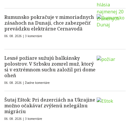
Rumunsko pokračuje v mimoriadnych
zásahoch na Dunaji, chce zabezpečiť
prevádzku elektrárne Cernavodă
06. 08. 2026 |
3 komentáre
Lesné požiare sužujú balkánsky
polostrov. V Srbsku zomrel muž, ktorý
si v extrémnom suchu založil pri dome
oheň
06. 08. 2026 |
Žiadne komentáre
Šutaj Eštok: Pri dezerciách na Ukrajine
možno očakávať zvýšenú nelegálnu
migráciu
06. 08. 2026 |
3 komentáre