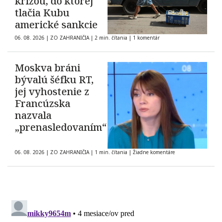
krízou, do ktorej
tlačia Kubu
americké sankcie
06. 08. 2026
|
ZO ZAHRANIČIA
|
2 min. čítania
|
1 komentár
Moskva bráni
bývalú šéfku RT,
jej vyhostenie z
Francúzska
nazvala
„prenasledovaním“
06. 08. 2026
|
ZO ZAHRANIČIA
|
1 min. čítania
|
Žiadne komentáre