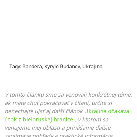
Tagy:
Bandera
,
Kyrylo Budanov
,
Ukrajina
V tomto článku sme sa venovali konkrétnej téme,
ak máte chuť pokračovať v čítaní, určite si
nenechajte ujsť aj ďalší článok
Ukrajina očakáva
útok z bieloruskej hranice
, v ktorom sa
venujeme inej oblasti a prinášame ďalšie
zaujímavé pohľady a praktické informácie.