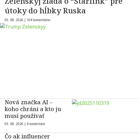
Zelenskyj žiada o “Starlink” pre
útoky do hĺbky Ruska
05. 08. 2026 |
104 komentárov
Nová značka AI –
koho chráni a kto ju
musí používať
05. 08. 2026 |
4 komentáre
Čo ak influencer