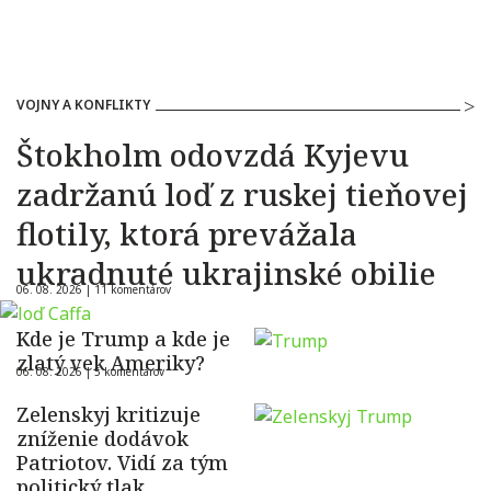
VOJNY A KONFLIKTY
Štokholm odovzdá Kyjevu
zadržanú loď z ruskej tieňovej
flotily, ktorá prevážala
ukradnuté ukrajinské obilie
06. 08. 2026 |
11 komentárov
Kde je Trump a kde je
zlatý vek Ameriky?
06. 08. 2026 |
5 komentárov
Zelenskyj kritizuje
zníženie dodávok
Patriotov. Vidí za tým
politický tlak