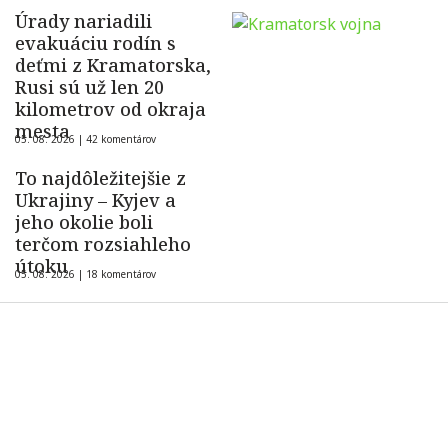
Úrady nariadili
evakuáciu rodín s
deťmi z Kramatorska,
Rusi sú už len 20
kilometrov od okraja
mesta
05. 08. 2026 |
42 komentárov
To najdôležitejšie z
Ukrajiny – Kyjev a
jeho okolie boli
terčom rozsiahleho
útoku
05. 08. 2026 |
18 komentárov