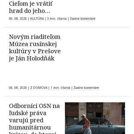
Cieľom je vrátiť
hrad do jeho
pôvodnej podoby z
06. 08. 2026
|
KULTÚRA
|
3 min. čítania
|
Žiadne komentáre
roku 1903
Novým riaditeľom
Múzea rusínskej
kultúry v Prešove
je Ján Holodňák
06. 08. 2026
|
Z DOMOVA
|
1 min. čítania
|
Žiadne komentáre
Odborníci OSN na
ľudské práva
varujú pred
humanitárnou