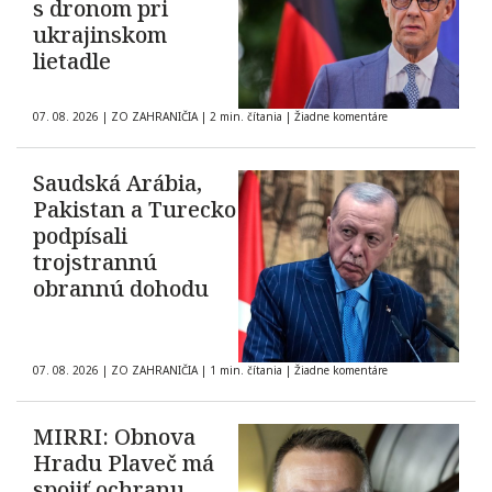
s dronom pri
ukrajinskom
lietadle
07. 08. 2026
|
ZO ZAHRANIČIA
|
2 min. čítania
|
Žiadne komentáre
Saudská Arábia,
Pakistan a Turecko
podpísali
trojstrannú
obrannú dohodu
07. 08. 2026
|
ZO ZAHRANIČIA
|
1 min. čítania
|
Žiadne komentáre
MIRRI: Obnova
Hradu Plaveč má
spojiť ochranu