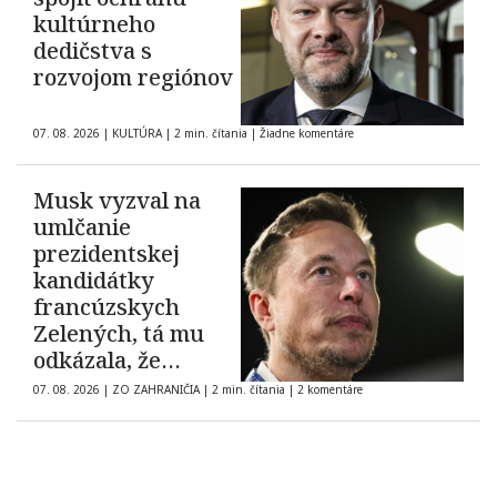
kultúrneho
dedičstva s
rozvojom regiónov
07. 08. 2026
|
KULTÚRA
|
2 min. čítania
|
Žiadne komentáre
Musk vyzval na
umlčanie
prezidentskej
kandidátky
francúzskych
Zelených, tá mu
odkázala, že
demokracia nie je
07. 08. 2026
|
ZO ZAHRANIČIA
|
2 min. čítania
|
2 komentáre
na predaj