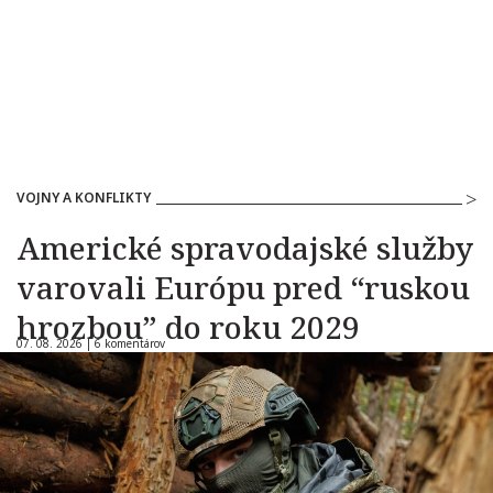
VOJNY A KONFLIKTY
Americké spravodajské služby
varovali Európu pred “ruskou
hrozbou” do roku 2029
07. 08. 2026 |
6 komentárov