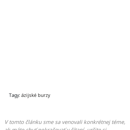
Tagy:
ázijské burzy
V tomto článku sme sa venovali konkrétnej téme,
ak máte chuť pokračovať v čítaní, určite si