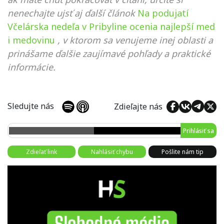
nenechajte ujsť aj ďalší článok
Na podujatí
Včelárska nedeľa v Pribyline ocenia najlepší med
i medovinu
, v ktorom sa venujeme inej oblasti a
prinášame ďalšie zaujímavé pohľady a praktické
informácie.
Sledujte nás
Zdieľajte nás
Prihlásiť sa
Zdieľať link
Nahlásiť chybu
Pošlite nám tip