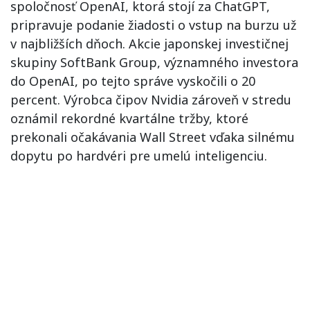
spoločnosť OpenAI, ktorá stojí za ChatGPT,
pripravuje podanie žiadosti o vstup na burzu už
v najbližších dňoch. Akcie japonskej investičnej
skupiny SoftBank Group, významného investora
do OpenAI, po tejto správe vyskočili o 20
percent. Výrobca čipov Nvidia zároveň v stredu
oznámil rekordné kvartálne tržby, ktoré
prekonali očakávania Wall Street vďaka silnému
dopytu po hardvéri pre umelú inteligenciu.