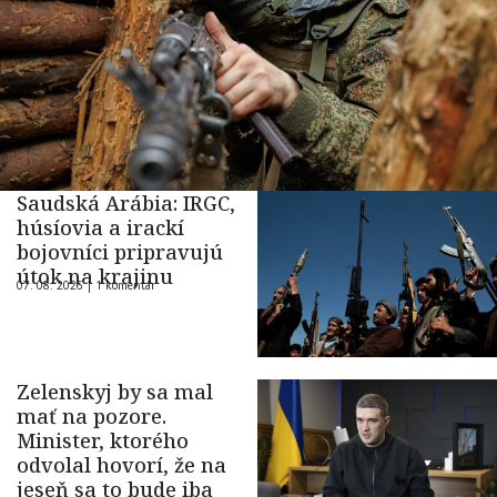
Saudská Arábia: IRGC,
húsíovia a irackí
bojovníci pripravujú
útok na krajinu
07. 08. 2026 |
1 komentár
Zelenskyj by sa mal
mať na pozore.
Minister, ktorého
odvolal hovorí, že na
jeseň sa to bude iba