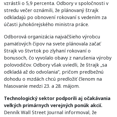
vzrástli o 5,9 percenta. Odbory v spoločnosti v
stredu večer oznámili, že plánovaný štrajk
odkladajú po obnovení rokovaní s vedením za
účasti juhokórejského ministra práce.
Odborová organizácia najväčšieho výrobcu
pamäťových čipov na svete plánovala začať
štrajk vo štvrtok po zlyhaní rokovaní o
bonusoch, čo vyvolalo obavy z narušenia výroby
polovodičov. Odbory však uviedli, že štrajk „sa
odkladá až do odvolania“, pričom predbežnú
dohodu o mzdách chcú predložiť členom na
hlasovanie medzi 23. a 28. májom.
Technologický sektor podporili aj očakávania
veľkých primárnych verejných ponúk akcií.
Denník Wall Street Journal informoval, že