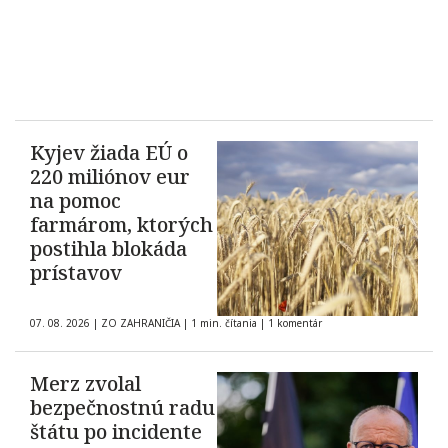
Kyjev žiada EÚ o
220 miliónov eur
na pomoc
farmárom, ktorých
postihla blokáda
prístavov
07. 08. 2026
|
ZO ZAHRANIČIA
|
1 min. čítania
|
1 komentár
Merz zvolal
bezpečnostnú radu
štátu po incidente