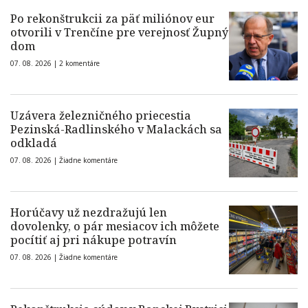
Po rekonštrukcii za päť miliónov eur
otvorili v Trenčíne pre verejnosť Župný
dom
07. 08. 2026 |
2 komentáre
Uzávera železničného priecestia
Pezinská-Radlinského v Malackách sa
odkladá
07. 08. 2026 |
Žiadne komentáre
Horúčavy už nezdražujú len
dovolenky, o pár mesiacov ich môžete
pocítiť aj pri nákupe potravín
07. 08. 2026 |
Žiadne komentáre