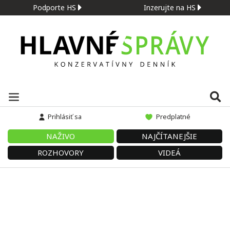
Podporte HS
Inzerujte na HS
Prihlásiť sa
Predplatné
NAŽIVO
NAJČÍTANEJŠIE
ROZHOVORY
VIDEÁ