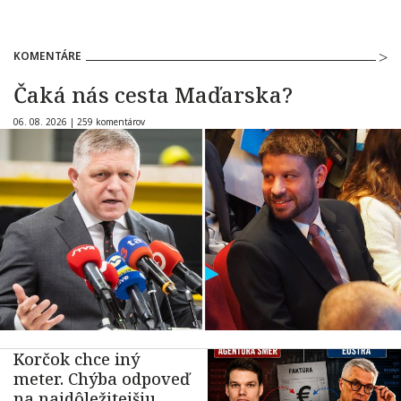
KOMENTÁRE
Čaká nás cesta Maďarska?
06. 08. 2026 |
259 komentárov
Korčok chce iný
meter. Chýba odpoveď
na najdôležitejšiu