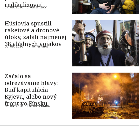
radikalizovať
07. 08. 2026 |
5 komentárov
Húsíovia spustili
raketové a dronové
útoky, zabili najmenej
38 vládnych vojakov
06. 08. 2026 |
17 komentárov
Začalo sa
odrezávanie hlavy:
Buď kapitulácia
Kyjeva, alebo nový
front vo Fínsku
06. 08. 2026 |
178 komentárov