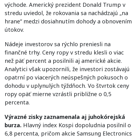
východe. Americký prezident Donald Trump v
stredu uviedol, že rokovania sa nachádzajú „na
hrane“ medzi dosiahnutím dohody a obnovením
útokov.
Nádeje investorov sa rýchlo preniesli na
finančné trhy. Ceny ropy v stredu klesli o viac
než päť percent a posilnili aj americké akcie.
Analytici však upozornili, že investori zostávajú
opatrní po viacerých neúspešných pokusoch o
dohodu v uplynulých týždňoch. Vo štvrtok ceny
ropy opäť mierne vzrástli približne o 0,5
percenta.
Výrazné zisky zaznamenala aj juhokórejská
burza.
Hlavný index Kospi dopoludnia posilnil o
6,8 percenta, pričom akcie Samsung Electronics