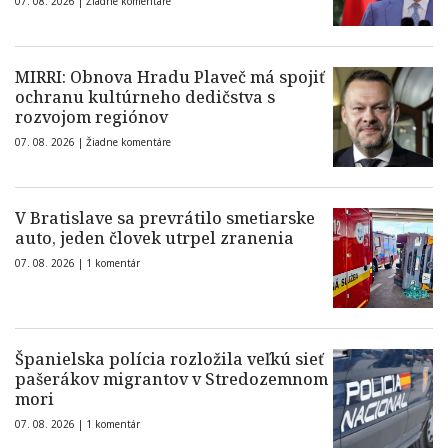
07. 08. 2026 |
Žiadne komentáre
MIRRI: Obnova Hradu Plaveč má spojiť
ochranu kultúrneho dedičstva s
rozvojom regiónov
07. 08. 2026 |
Žiadne komentáre
V Bratislave sa prevrátilo smetiarske
auto, jeden človek utrpel zranenia
07. 08. 2026 |
1 komentár
Španielska polícia rozložila veľkú sieť
pašerákov migrantov v Stredozemnom
mori
07. 08. 2026 |
1 komentár