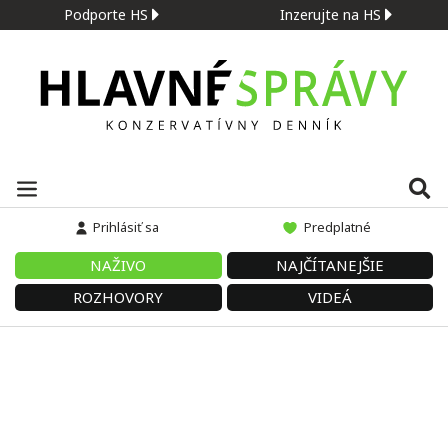
Podporte HS
Inzerujte na HS
Prihlásiť sa
Predplatné
NAŽIVO
NAJČÍTANEJŠIE
ROZHOVORY
VIDEÁ