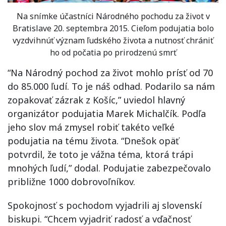
Na snímke účastníci Národného pochodu za život v
Bratislave 20. septembra 2015. Cieľom podujatia bolo
vyzdvihnúť význam ľudského života a nutnosť chrániť
ho od počatia po prirodzenú smrť
“Na Národný pochod za život mohlo prísť od 70
do 85.000 ľudí. To je náš odhad. Podarilo sa nám
zopakovať zázrak z Košíc,” uviedol hlavný
organizátor podujatia Marek Michalčík. Podľa
jeho slov má zmysel robiť takéto veľké
podujatia na tému života. “Dnešok opäť
potvrdil, že toto je vážna téma, ktorá trápi
mnohých ľudí,” dodal. Podujatie zabezpečovalo
približne 1000 dobrovoľníkov.
Spokojnosť s pochodom vyjadrili aj slovenskí
biskupi. “Chcem vyjadriť radosť a vďačnosť