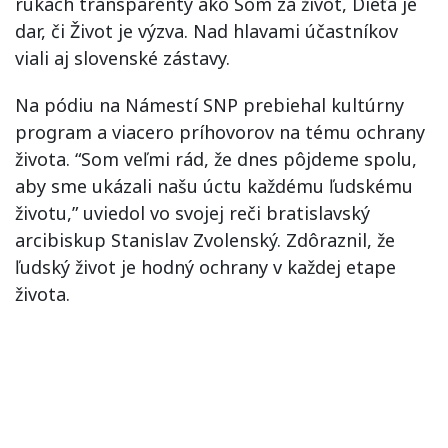
rukách transparenty ako Som za život, Dieťa je
dar, či Život je výzva. Nad hlavami účastníkov
viali aj slovenské zástavy.
Na pódiu na Námestí SNP prebiehal kultúrny
program a viacero príhovorov na tému ochrany
života. “Som veľmi rád, že dnes pôjdeme spolu,
aby sme ukázali našu úctu každému ľudskému
životu,” uviedol vo svojej reči bratislavský
arcibiskup Stanislav Zvolenský. Zdôraznil, že
ľudský život je hodný ochrany v každej etape
života.