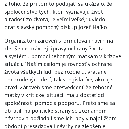
z toho, že pri tomto podujatí sa ukázalo, že
spoločenstvo tých, ktorí vyznávajú život
a radosť zo života, je veľmi veľké,” uviedol
bratislavský pomocný biskup Jozef Haľko.
Organizátori zároveň sformulovali návrh na
zlepšenie právnej úpravy ochrany života
a systému pomoci tehotným matkám v krízovej
situácii. “Naším cieľom je rovnosť v ochrane
života všetkých ľudí bez rozdielu, vrátane
nenarodených detí, tak v legislatíve, ako aj v
praxi. Zároveň sme presvedčení, že tehotné
matky v kritickej situácii majú dostať od
spoločnosti pomoc a podporu. Preto sme sa
obrátili na politické strany so zoznamom
návrhov a požiadali sme ich, aby v najbližšom
období presadzovali návrhy na zlepšenie