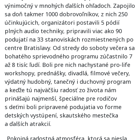
výnimočný v mnohých ďalších ohľadoch. Zapojilo
sa doň takmer 1000 dobrovoľníkov, z nich 250
účinkujúcich, organizátori postavili 5 pódií
plných audio techniky, pripravili viac ako 90
podujatí na 33 stanoviskách rozmiestnených po
centre Bratislavy. Od stredy do soboty večera sa
bohatého sprievodného programu zúčastnilo 7
až 8 tisíc ľudí. Boli pre nich nachystané pro-life
workshopy, prednášky, divadlá, filmové večery,
výdatný hudobný, tanečný i duchovný program
a keďže tú najväčšiu radosť zo života nám
prinášajú najmenší, špeciálne pre rodičov
s deťmi boli pripravené podujatia vo forme
detských vystúpení, skautského mestečka
a ďalších atrakcií.
„Pokojná radostná atmosféra, ktorá sa niesla