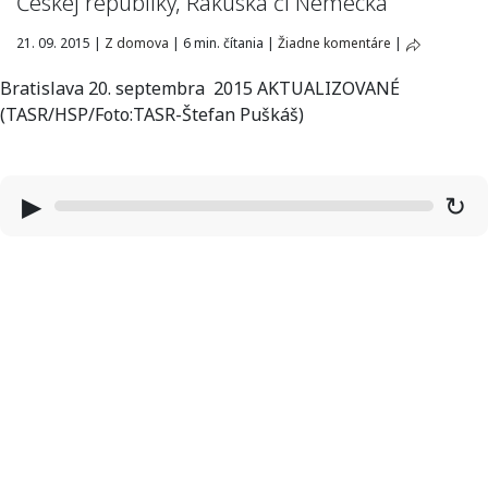
Českej republiky, Rakúska či Nemecka
21. 09. 2015
|
Z domova
|
6 min. čítania
|
Žiadne komentáre
|
Bratislava 20. septembra 2015 AKTUALIZOVANÉ
(TASR/HSP/Foto:TASR-Štefan Puškáš)
▶
↻