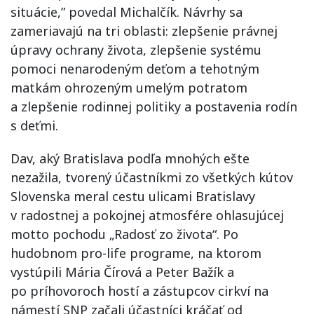
situácie,” povedal Michalčík. Návrhy sa
zameriavajú na tri oblasti: zlepšenie právnej
úpravy ochrany života, zlepšenie systému
pomoci nenarodeným deťom a tehotným
matkám ohrozeným umelým potratom
a zlepšenie rodinnej politiky a postavenia rodín
s deťmi.
Dav, aký Bratislava podľa mnohých ešte
nezažila, tvorený účastníkmi zo všetkých kútov
Slovenska meral cestu ulicami Bratislavy
v radostnej a pokojnej atmosfére ohlasujúcej
motto pochodu „Radosť zo života“. Po
hudobnom pro-life programe, na ktorom
vystúpili Mária Čírová a Peter Bažík a
po príhovoroch hostí a zástupcov cirkví na
námestí SNP začali účastníci kráčať od