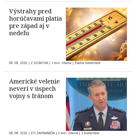
Výstrahy pred
horúčavami platia
pre západ aj v
nedeľu
08. 08. 2026
|
Z DOMOVA
|
1 min. čítania
|
Žiadne komentáre
Americké velenie
neverí v úspech
vojny s Iránom
08. 08. 2026
|
ZO ZAHRANIČIA
|
2 min. čítania
|
3 komentáre