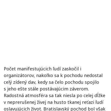
Počet manifestujúcich ľudí zaskočil i
organizátorov, nakoľko sa k pochodu nedostal
celý zídený dav, kedy sa čelo pochodu spojilo
s jeho ešte stále postávajúcim záverom.
Radostná atmosféra sa tak niesla po celej dĺžke
v neprerušenej živej na husto tkanej reťazi ľudí
oslavujúcich život. Bratislavský pochod bol však