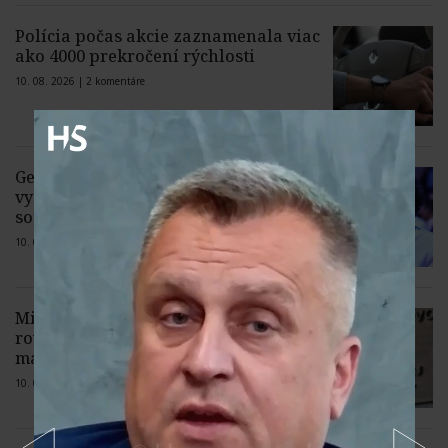
Polícia počas akcie zaznamenala viac
ako 4000 prekročení rýchlosti
10. 08. 2026 |
2 komentáre
Generálny riaditeľ spoločnosti Meta
vyzval na zníženie bariér pre open
source umelú inteligenciu
10. 08. 2026 |
2 komentáre
Ministerstvo vnútra nevyhovelo páru
rovnakého pohlavia pri zápise
manželstva,ten sa obráti na súd
10. 08. 2026 |
1 komentár