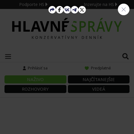
Podporte HS
Inzerujte na HS
Prihlásiť sa
Predplatné
NAŽIVO
NAJČÍTANEJŠIE
ROZHOVORY
VIDEÁ