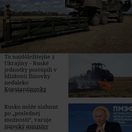
To najdôležitejšie z
Ukrajiny – Ruské
jednotky postúpili v
blízkosti Ilinovky
neďaleko
Konstantinovky
09. 08. 2026 |
12 komentárov
Rusko môže siahnuť
po „poslednej
možnosti“, varuje
turecký minister
09. 08. 2026 |
214 komentárov