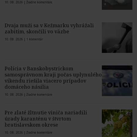
10. 08. 2026 |
Žiadne komentáre
Dvaja muži sa v Kežmarku vyhrážali
zabitím, skončili vo väzbe
10. 08. 2026 |
1 komentár
Polícia v Banskobystrickom
samosprávnom kraji počas uplynulého
víkendu riešila viacero prípadov
domáceho násilia
10. 08. 2026 |
Žiadne komentáre
Pre zlaté žltnutie viniča nariadili
úrady karanténu v štvrtom
bratislavskom okrese
10. 08. 2026 |
Žiadne komentáre