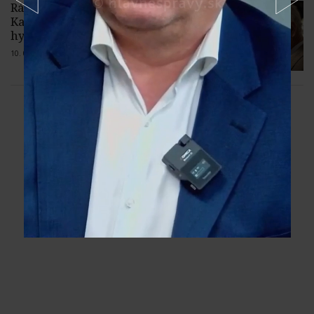
Rádio omylom „pochovalo“ kráľa
Karola III., po falošnej správe hrala
hymna
10. 08. 2026 |
2 komentáre