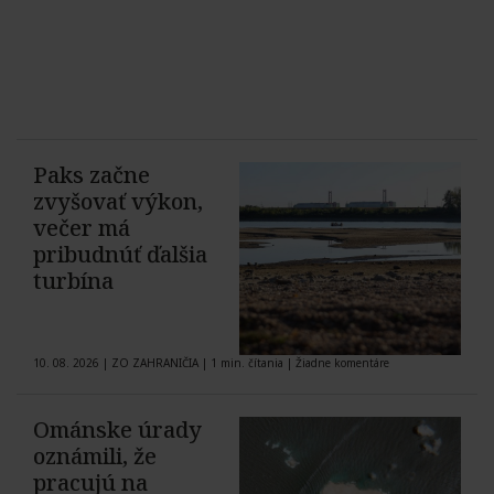
Paks začne
zvyšovať výkon,
večer má
pribudnúť ďalšia
turbína
10. 08. 2026
|
ZO ZAHRANIČIA
|
1 min. čítania
|
Žiadne komentáre
Ománske úrady
oznámili, že
pracujú na