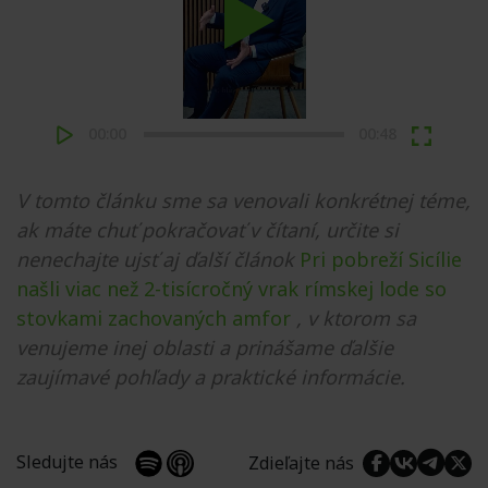
Play
00:00
00:48
V tomto článku sme sa venovali konkrétnej téme,
ak máte chuť pokračovať v čítaní, určite si
nenechajte ujsť aj ďalší článok
Pri pobreží Sicílie
našli viac než 2-tisícročný vrak rímskej lode so
stovkami zachovaných amfor
, v ktorom sa
venujeme inej oblasti a prinášame ďalšie
zaujímavé pohľady a praktické informácie.
Sledujte nás
Zdieľajte nás