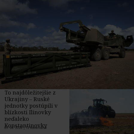
To najdôležitejšie z
Ukrajiny – Ruské
jednotky postúpili v
blízkosti Ilinovky
neďaleko
Konstantinovky
09. 08. 2026 |
12 komentárov