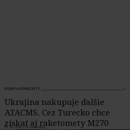
VOJNY A KONFLIKTY
Ukrajina nakupuje ďalšie
ATACMS. Cez Turecko chce
získať aj raketomety M270
09. 08. 2026 |
83 komentárov