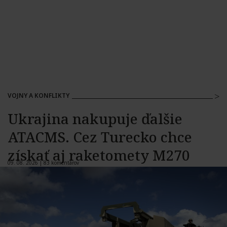
VOJNY A KONFLIKTY
Ukrajina nakupuje ďalšie
ATACMS. Cez Turecko chce
získať aj raketomety M270
09. 08. 2026 |
83 komentárov