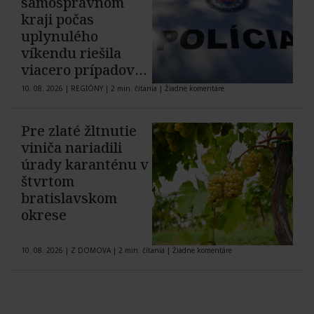
samosprávnom
kraji počas
uplynulého
víkendu riešila
viacero prípadov
domáceho násilia
10. 08. 2026
|
REGIÓNY
|
2 min. čítania
|
Žiadne komentáre
Pre zlaté žltnutie
viniča nariadili
úrady karanténu v
štvrtom
bratislavskom
okrese
10. 08. 2026
|
Z DOMOVA
|
2 min. čítania
|
Žiadne komentáre