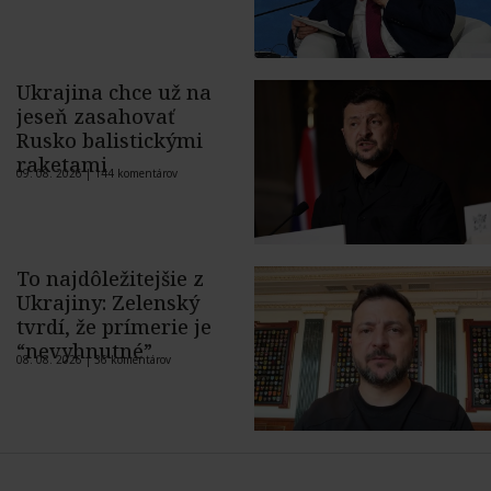
Ukrajina chce už na
jeseň zasahovať
Rusko balistickými
raketami
09. 08. 2026 |
144 komentárov
To najdôležitejšie z
Ukrajiny: Zelenský
tvrdí, že prímerie je
“nevyhnutné”
08. 08. 2026 |
36 komentárov