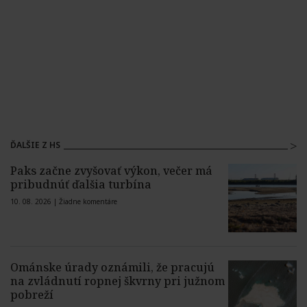
ĎALŠIE Z HS
Paks začne zvyšovať výkon, večer má
pribudnúť ďalšia turbína
10. 08. 2026 |
Žiadne komentáre
Ománske úrady oznámili, že pracujú
na zvládnutí ropnej škvrny pri južnom
pobreží