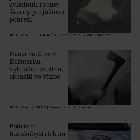
zvládnutí ropnej
škvrny pri južnom
pobreží
10. 08. 2026
|
ZO ZAHRANIČIA
|
2 min. čítania
|
Žiadne komentáre
Dvaja muži sa v
Kežmarku
vyhrážali zabitím,
skončili vo väzbe
10. 08. 2026
|
REGIÓNY
|
1 min. čítania
|
1 komentár
Polícia v
Banskobystrickom