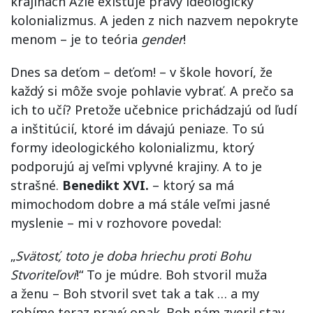
krajinách Ázie existuje pravý ideologický
kolonializmus. A jeden z nich nazvem nepokryte
menom – je to teória
gender
!
Dnes sa deťom – deťom! – v škole hovorí, že
každý si môže svoje pohlavie vybrať. A prečo sa
ich to učí? Pretože učebnice prichádzajú od ľudí
a inštitúcií, ktoré im dávajú peniaze. To sú
formy ideologického kolonializmu, ktorý
podporujú aj veľmi vplyvné krajiny. A to je
strašné.
Benedikt XVI.
– ktorý sa má
mimochodom dobre a má stále veľmi jasné
myslenie – mi v rozhovore povedal:
„
Svätosť, toto je doba hriechu proti Bohu
Stvoriteľovi
!“ To je múdre. Boh stvoril muža
a ženu – Boh stvoril svet tak a tak … a my
robíme teraz pravý opak. Boh nám zveril stav