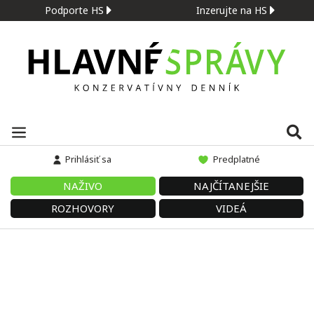
Podporte HS
Inzerujte na HS
Prihlásiť sa
Predplatné
NAŽIVO
NAJČÍTANEJŠIE
ROZHOVORY
VIDEÁ