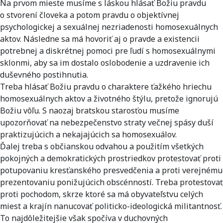
Na prvom mieste musíme s láskou hlásať Božiu pravdu
o stvorení človeka a potom pravdu o objektívnej
psychologickej a sexuálnej nezriadenosti homosexuálnych
aktov. Následne sa má hovoriť aj o pravde a existencii
potrebnej a diskrétnej pomoci pre ľudí s homosexuálnymi
sklonmi, aby sa im dostalo oslobodenie a uzdravenie ich
duševného postihnutia.
Treba hlásať Božiu pravdu o charaktere ťažkého hriechu
homosexuálnych aktov a životného štýlu, pretože ignorujú
Božiu vôľu. S naozaj bratskou starosťou musíme
upozorňovať na nebezpečenstvo straty večnej spásy duší
praktizujúcich a nekajajúcich sa homosexuálov.
Ďalej treba s občianskou odvahou a použitím všetkých
pokojných a demokratických prostriedkov protestovať proti
potupovaniu kresťanského presvedčenia a proti verejnému
prezentovaniu ponižujúcich obscénností. Treba protestovať
proti pochodom, skrze ktoré sa má obyvateľstvu celých
miest a krajín nanucovať politicko-ideologická militantnosť.
To najdôležitejšie však spočíva v duchovných