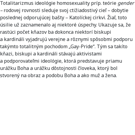
Totalitarizmus ideológie homosexuality príp. teórie
gender
–
rodovej rovnosti sleduje svoj ctižiadostivý cieľ – dobytie
poslednej odporujúcej bašty – Katolíckej cirkvi. Žiaľ, toto
úsilie už zaznamenalo aj niektoré úspechy. Ukazuje sa, že
rastúci počet kňazov ba dokonca niektorí biskupi
a kardináli vyjadrujú verejne a rôznymi spôsobmi podporu
takýmto totalitným pochodom „Gay-Pride“. Tým sa takíto
kňazi, biskupi a kardináli stávajú aktivistami
a podporovateľmi ideológie, ktorá predstavuje priamu
urážku Boha a urážku dôstojnosti človeka, ktorý bol
stvorený na obraz a podobu Boha a ako muž a žena.