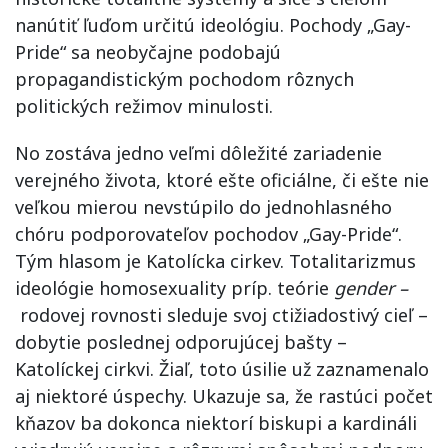
nanútiť ľuďom určitú ideológiu. Pochody „Gay-
Pride“ sa neobyčajne podobajú
propagandistickým pochodom rôznych
politických režimov minulosti.
No zostáva jedno veľmi dôležité zariadenie
verejného života, ktoré ešte oficiálne, či ešte nie
veľkou mierou nevstúpilo do jednohlasného
chóru podporovateľov pochodov „Gay-Pride“.
Tým hlasom je Katolícka cirkev. Totalitarizmus
ideológie homosexuality príp. teórie
gender –
rodovej rovnosti sleduje svoj ctižiadostivý cieľ –
dobytie poslednej odporujúcej bašty –
Katolíckej cirkvi. Žiaľ, toto úsilie už zaznamenalo
aj niektoré úspechy. Ukazuje sa, že rastúci počet
kňazov ba dokonca niektorí biskupi a kardináli