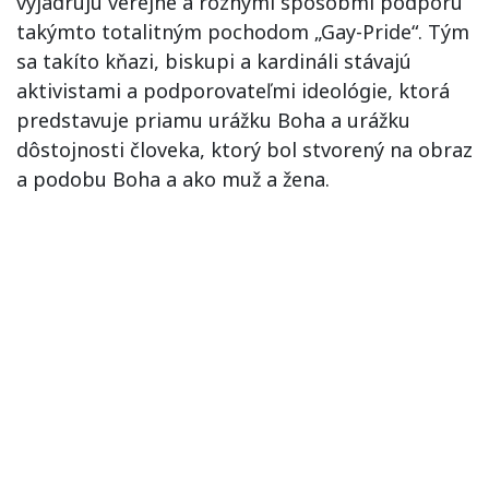
vyjadrujú verejne a rôznymi spôsobmi podporu
takýmto totalitným pochodom „Gay-Pride“. Tým
sa takíto kňazi, biskupi a kardináli stávajú
aktivistami a podporovateľmi ideológie, ktorá
predstavuje priamu urážku Boha a urážku
dôstojnosti človeka, ktorý bol stvorený na obraz
a podobu Boha a ako muž a žena.