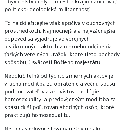
obyvateľstvu celých miest a krajín nanucovať
politicko-ideologická militantnosť.
To najdôležitejšie však spočíva v duchovných
prostriedkoch. Najmocnejšia a najvzácnejšia
odpoveď sa vyjadruje vo verejných
a súkromných aktoch zmierneho odčinenia
ťažkých verejných urážok, ktoré tieto pochody
spôsobujú svätosti Božieho majestátu.
Neodlučiteľná od týchto zmiernych aktov je
vrúcna modlitba za obrátenie a večnú spásu
podporovateľov a aktivistov ideológie
homosexuality a predovšetkým modlitba za
spásu duší poľutovaniahodných osôb, ktoré
praktizujú homosexualitu.
Nech nasledovné slová pápežov posilnia