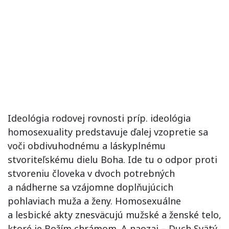
Ideológia rodovej rovnosti príp. ideológia
homosexuality predstavuje ďalej vzopretie sa
voči obdivuhodnému a láskyplnému
stvoriteľskému dielu Boha. Ide tu o odpor proti
stvoreniu človeka v dvoch potrebných
a nádherne sa vzájomne doplňujúcich
pohlaviach muža a ženy. Homosexuálne
a lesbické akty znesväcujú mužské a ženské telo,
ktoré je Božím chrámom. A naozaj – Duch Svätý