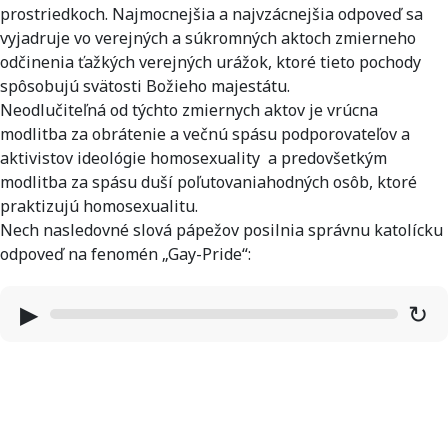
prostriedkoch. Najmocnejšia a najvzácnejšia odpoveď sa
vyjadruje vo verejných a súkromných aktoch zmierneho
odčinenia ťažkých verejných urážok, ktoré tieto pochody
spôsobujú svätosti Božieho majestátu.
Neodlučiteľná od týchto zmiernych aktov je vrúcna
modlitba za obrátenie a večnú spásu podporovateľov a
aktivistov ideológie homosexuality a predovšetkým
modlitba za spásu duší poľutovaniahodných osôb, ktoré
praktizujú homosexualitu.
Nech nasledovné slová pápežov posilnia správnu katolícku
odpoveď na fenomén „Gay-Pride“:
▶
↻