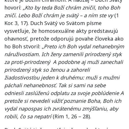
hovorí:
„
Kto by teda Boží chrám zničil, toho Boh
zničí. Lebo Boží chrám je svätý – a ním ste vy
(1
Kor. 3, 17). Duch Svätý vo Svätom písme
vysvetľuje, že homosexuálne akty predstavujú
ohavnosť, pretože odporujú povahe človeka ako
ho Boh stvoril: „
Preto ich Boh vydal nehanebným
náruživostiam. Ich ženy zamenili prirodzený styk
za proti-prirodzený A podobne aj muži zanechali
prirodzený styk so ženou a zahoreli
žiadostivosťou jeden k druhému: muži s mužmi
páchali nehanebnosť. Tak si sami na sebe
odniesli zaslúženú odplatu za svoje poblúdenie A
pretože si nevedeli vážiť poznanie Boha, Boh ich
vydal napospas ich zvrátenému zmýšľaniu, aby
robili, čo sa nepatrí
(Rim 1, 26 – 28).