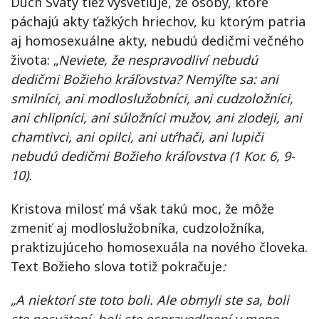
Duch Svätý tiež vysvetľuje, že osoby, ktoré
páchajú akty ťažkých hriechov, ku ktorým patria
aj homosexuálne akty, nebudú dedičmi večného
života: „
Neviete, že nespravodliví nebudú
dedičmi Božieho kráľovstva? Nemýľte sa: ani
smilníci, ani modloslužobníci, ani cudzoložníci,
ani chlipníci, ani súložníci mužov, ani zlodeji, ani
chamtivci, ani opilci, ani utŕhači, ani lupiči
nebudú dedičmi Božieho kráľovstva (1 Kor. 6, 9-
10).
Kristova milosť má však takú moc, že môže
zmeniť aj modloslužobníka, cudzoložníka,
praktizujúceho homosexuála na nového človeka.
Text Božieho slova totiž pokračuje
:
„A niektorí ste toto boli. Ale obmyli ste sa, boli
ste posvätení, boli ste ospravedlnení v mene