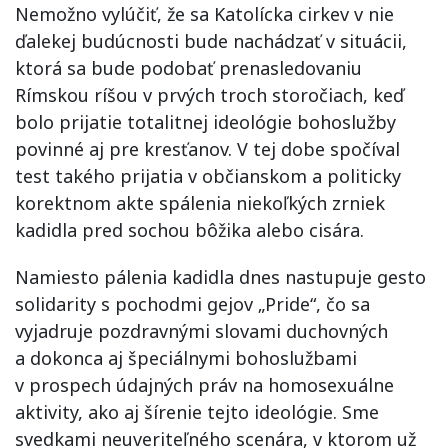
Nemožno vylúčiť, že sa Katolícka cirkev v nie
ďalekej budúcnosti bude nachádzať v situácii,
ktorá sa bude podobať prenasledovaniu
Rímskou ríšou v prvých troch storočiach, keď
bolo prijatie totalitnej ideológie bohoslužby
povinné aj pre kresťanov. V tej dobe spočíval
test takého prijatia v občianskom a politicky
korektnom akte spálenia niekoľkých zrniek
kadidla pred sochou bôžika alebo cisára.
Namiesto pálenia kadidla dnes nastupuje gesto
solidarity s pochodmi gejov „Pride“, čo sa
vyjadruje pozdravnými slovami duchovných
a dokonca aj špeciálnymi bohoslužbami
v prospech údajných práv na homosexuálne
aktivity, ako aj šírenie tejto ideológie. Sme
svedkami neuveriteľného scenára, v ktorom už