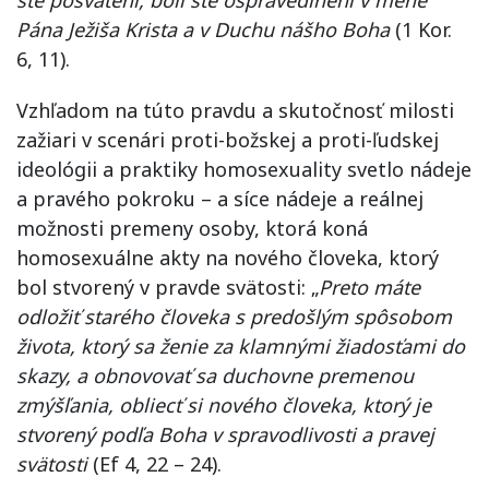
Pána Ježiša Krista a v Duchu nášho Boha
(1 Kor.
6, 11).
Vzhľadom na túto pravdu a skutočnosť milosti
zažiari v scenári proti-božskej a proti-ľudskej
ideológii a praktiky homosexuality svetlo nádeje
a pravého pokroku – a síce nádeje a reálnej
možnosti premeny osoby, ktorá koná
homosexuálne akty na nového človeka, ktorý
bol stvorený v pravde svätosti: „
Preto máte
odložiť starého človeka s predošlým spôsobom
života, ktorý sa ženie za klamnými žiadosťami do
skazy, a obnovovať sa duchovne premenou
zmýšľania, obliecť si nového človeka, ktorý je
stvorený podľa Boha v spravodlivosti a pravej
svätosti
(Ef 4, 22 – 24).