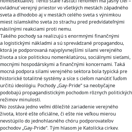
homosexuálov). Tento stále rastúci fenomén má jasný cieľ –
ovládnuť verejný priestor vo všetkých mestách západného
sveta a dlhodobo aj v mestách celého sveta s výnimkou
miest islamského sveta zo strachu pred predvídateľnými
násilnými reakciami proti nemu.
Takého pochody sa realizujú s enormnými finančnými
a logistickými nákladmi a sú sprevádzané propagandou,
ktorá je podporovaná najvplyvnejšími silami verejného
života a síce politickou nomenklatúrou, sociálnymi sieťami,
mocnými hospodárskymi a finančnými koncernami. Taká
mocná podpora silami verejného sektora bola typická pre
historické totalitné systémy a síce s cieľom nanútiť ľuďom
určitú ideológiu. Pochody „Gay-Pride“ sa neobyčajne
podobajú propagandistickým pochodom rôznych politických
režimov minulosti.
No zostáva jedno veľmi dôležité zariadenie verejného
života, ktoré ešte oficiálne, či ešte nie veľkou mierou
nevstúpilo do jednohlasného chóru podporovateľov
pochodov „Gay-Pride“. Tým hlasom je Katolícka cirkev.