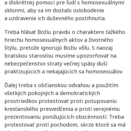
a diskrétnej pomoci pre ľudí s homosexuálnymi
sklonmi, aby sa im dostalo oslobodenie
a uzdravenie ich duševného postihnutia.
Treba hlásať Božiu pravdu o charaktere ťažkého
hriechu homosexuálnych aktov a životného
štýlu, pretože ignorujú Božiu vôľu. S naozaj
bratskou starosťou musíme upozorňovať na
nebezpečenstvo straty večnej spásy duší
praktizujúcich a nekajajúcich sa homosexuálov.
Ďalej treba s občianskou odvahou a použitím
všetkých pokojných a demokratických
prostriedkov protestovať proti potupovaniu
kresťanského presvedčenia a proti verejnému
prezentovaniu ponižujúcich obscénností. Treba
protestovať proti pochodom, skrze ktoré sa má