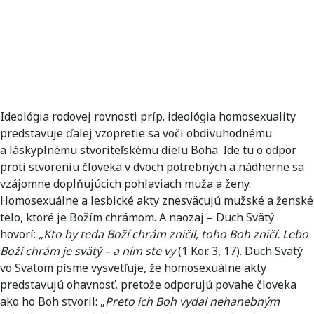
Ideológia rodovej rovnosti príp. ideológia homosexuality
predstavuje ďalej vzopretie sa voči obdivuhodnému
a láskyplnému stvoriteľskému dielu Boha. Ide tu o odpor
proti stvoreniu človeka v dvoch potrebných a nádherne sa
vzájomne doplňujúcich pohlaviach muža a ženy.
Homosexuálne a lesbické akty znesväcujú mužské a ženské
telo, ktoré je Božím chrámom. A naozaj – Duch Svätý
hovorí:
„
Kto by teda Boží chrám zničil, toho Boh zničí. Lebo
Boží chrám je svätý – a ním ste vy
(1 Kor. 3, 17). Duch Svätý
vo Svätom písme vysvetľuje, že homosexuálne akty
predstavujú ohavnosť, pretože odporujú povahe človeka
ako ho Boh stvoril: „
Preto ich Boh vydal nehanebným