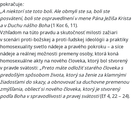
pokračuje
:
„A niektorí ste toto boli. Ale obmyli ste sa, boli ste
posvätení, boli ste ospravedlnení v mene Pána Ježiša Krista
a v Duchu nášho Boha
(1 Kor. 6, 11).
Vzhľadom na túto pravdu a skutočnosť milosti zažiari
v scenári proti-božskej a proti-ľudskej ideológii a praktiky
homosexuality svetlo nádeje a pravého pokroku – a síce
nádeje a reálnej možnosti premeny osoby, ktorá koná
homosexuálne akty na nového človeka, ktorý bol stvorený
v pravde svätosti: „
Preto máte odložiť starého človeka s
predošlým spôsobom života, ktorý sa ženie za klamnými
žiadosťami do skazy, a obnovovať sa duchovne premenou
zmýšľania, obliecť si nového človeka, ktorý je stvorený
podľa Boha v spravodlivosti a pravej svätosti
(Ef 4, 22 – 24).