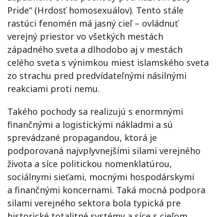
Pride“ (Hrdosť homosexuálov). Tento stále
rastúci fenomén má jasný cieľ – ovládnuť
verejný priestor vo všetkých mestách
západného sveta a dlhodobo aj v mestách
celého sveta s výnimkou miest islamského sveta
zo strachu pred predvídateľnými násilnými
reakciami proti nemu.
Takého pochody sa realizujú s enormnými
finančnými a logistickými nákladmi a sú
sprevádzané propagandou, ktorá je
podporovaná najvplyvnejšími silami verejného
života a síce politickou nomenklatúrou,
sociálnymi sieťami, mocnými hospodárskymi
a finančnými koncernami. Taká mocná podpora
silami verejného sektora bola typická pre
historické totalitné systémy a síce s cieľom