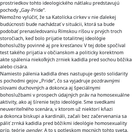
prostriedkov tohto ideologického nátlaku predstavujú
pochody „Gay-Pride“.
Nemožno vylúčiť, že sa Katolícka cirkev v nie ďalekej
budúcnosti bude nachádzať v situácii, ktorá sa bude
podobať prenasledovaniu Rímskou ríšou v prvých troch
storočiach, keď bolo prijatie totalitnej ideológie
bohoslužby povinné aj pre kresťanov. V tej dobe spočíval
test takého prijatia v občianskom a politicky korektnom
akte spálenia niekoľkých zrniek kadidla pred sochou bôžika
alebo cisára.
Namiesto pálenia kadidla dnes nastupuje gesto solidarity
s pochodmi gejov „Pride“, čo sa vyjadruje pozdravnými
slovami duchovných a dokonca aj špeciálnymi
bohoslužbami v prospech údajných práv na homosexuálne
aktivity, ako aj šírenie tejto ideológie. Sme svedkami
neuveriteľného scenára, v ktorom už niektorí kňazi
a dokonca biskupi a kardináli, začali bez začervenania sa
páliť zrnká kadidla pred bôžikmi ideológie homosexuality
príp. teórie
gender
. A to s potleskom mocných tohto sveta,