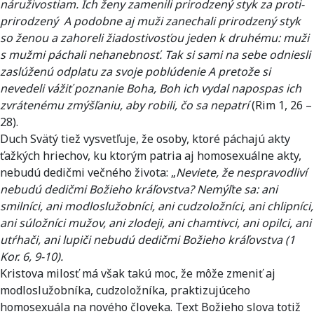
náruživostiam. Ich ženy zamenili prirodzený styk za proti-
prirodzený A podobne aj muži zanechali prirodzený styk
so ženou a zahoreli žiadostivosťou jeden k druhému: muži
s mužmi páchali nehanebnosť. Tak si sami na sebe odniesli
zaslúženú odplatu za svoje poblúdenie A pretože si
nevedeli vážiť poznanie Boha, Boh ich vydal napospas ich
zvrátenému zmýšľaniu, aby robili, čo sa nepatrí
(Rim 1, 26 –
28).
Duch Svätý tiež vysvetľuje, že osoby, ktoré páchajú akty
ťažkých hriechov, ku ktorým patria aj homosexuálne akty,
nebudú dedičmi večného života: „
Neviete, že nespravodliví
nebudú dedičmi Božieho kráľovstva? Nemýľte sa: ani
smilníci, ani modloslužobníci, ani cudzoložníci, ani chlipníci,
ani súložníci mužov, ani zlodeji, ani chamtivci, ani opilci, ani
utŕhači, ani lupiči nebudú dedičmi Božieho kráľovstva (1
Kor. 6, 9-10).
Kristova milosť má však takú moc, že môže zmeniť aj
modloslužobníka, cudzoložníka, praktizujúceho
homosexuála na nového človeka. Text Božieho slova totiž