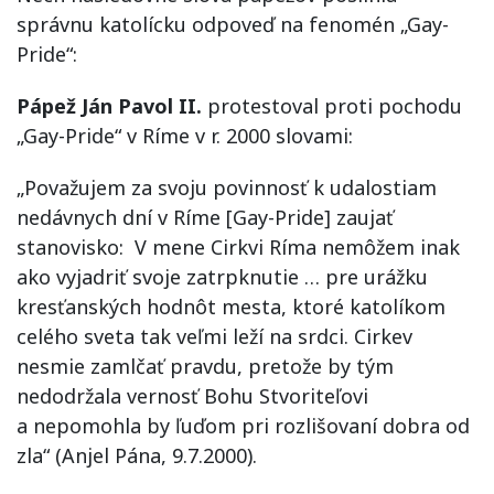
správnu katolícku odpoveď na fenomén „Gay-
Pride“:
Pápež Ján Pavol II.
protestoval proti pochodu
„Gay-Pride“ v Ríme v r. 2000 slovami:
„Považujem za svoju povinnosť k udalostiam
nedávnych dní v Ríme [Gay-Pride] zaujať
stanovisko: V mene Cirkvi Ríma nemôžem inak
ako vyjadriť svoje zatrpknutie … pre urážku
kresťanských hodnôt mesta, ktoré katolíkom
celého sveta tak veľmi leží na srdci. Cirkev
nesmie zamlčať pravdu, pretože by tým
nedodržala vernosť Bohu Stvoriteľovi
a nepomohla by ľuďom pri rozlišovaní dobra od
zla“ (Anjel Pána, 9.7.2000).