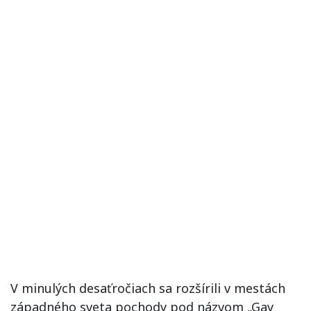
V minulých desaťročiach sa rozšírili v mestách
západného sveta pochody pod názvom „Gay