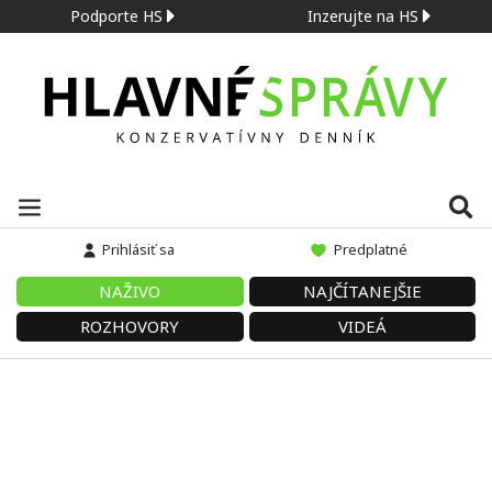
Podporte HS
Inzerujte na HS
Prihlásiť sa
Predplatné
NAŽIVO
NAJČÍTANEJŠIE
ROZHOVORY
VIDEÁ