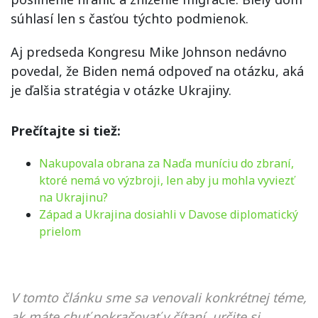
súhlasí len s časťou týchto podmienok.
Aj predseda Kongresu Mike Johnson nedávno
povedal, že Biden nemá odpoveď na otázku, aká
je ďalšia stratégia v otázke Ukrajiny.
Prečítajte si tiež:
Nakupovala obrana za Naďa muníciu do zbraní,
ktoré nemá vo výzbroji, len aby ju mohla vyviezť
na Ukrajinu?
Západ a Ukrajina dosiahli v Davose diplomatický
prielom
V tomto článku sme sa venovali konkrétnej téme,
ak máte chuť pokračovať v čítaní, určite si