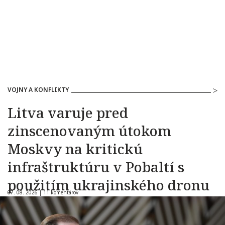
VOJNY A KONFLIKTY
Litva varuje pred
zinscenovaným útokom
Moskvy na kritickú
infraštruktúru v Pobaltí s
použitím ukrajinského dronu
07. 08. 2026 |
11 komentárov