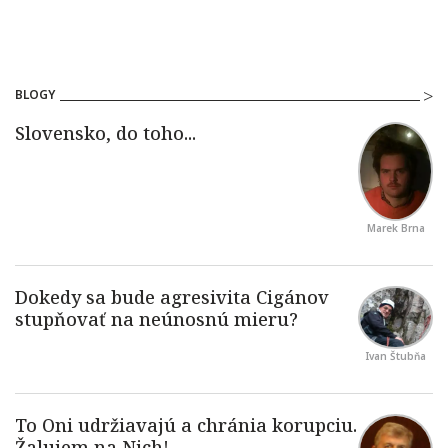
BLOGY
Marek Brna
Ivan Štubňa