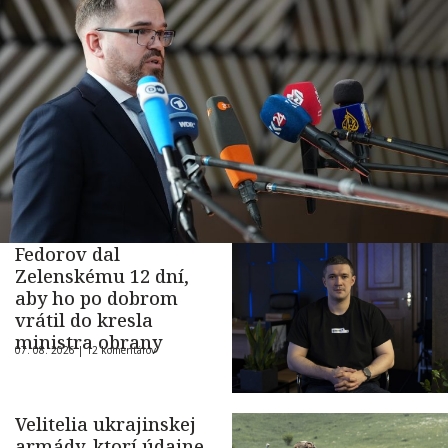
Fedorov dal
Zelenskému 12 dní,
aby ho po dobrom
vrátil do kresla
ministra obrany
07. 08. 2026 |
12 komentárov
Velitelia ukrajinskej
armády, ktorí údajne