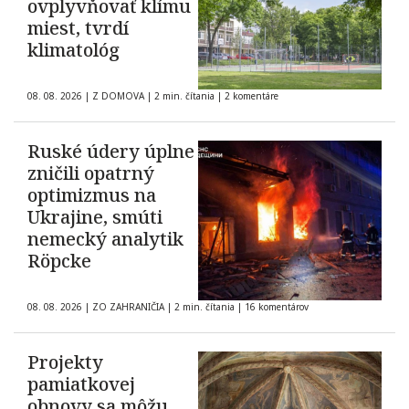
ovplyvňovať klímu
miest, tvrdí
klimatológ
08. 08. 2026
|
Z DOMOVA
|
2 min. čítania
|
2 komentáre
Ruské údery úplne
zničili opatrný
optimizmus na
Ukrajine, smúti
nemecký analytik
Röpcke
08. 08. 2026
|
ZO ZAHRANIČIA
|
2 min. čítania
|
16 komentárov
Projekty
pamiatkovej
obnovy sa môžu