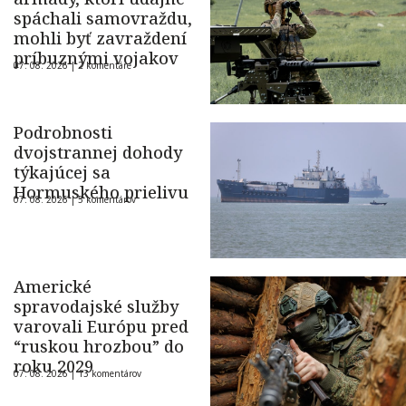
spáchali samovraždu,
mohli byť zavraždení
príbuznými vojakov
07. 08. 2026 |
2 komentáre
Podrobnosti
dvojstrannej dohody
týkajúcej sa
Hormuského prielivu
07. 08. 2026 |
5 komentárov
Americké
spravodajské služby
varovali Európu pred
“ruskou hrozbou” do
roku 2029
07. 08. 2026 |
13 komentárov