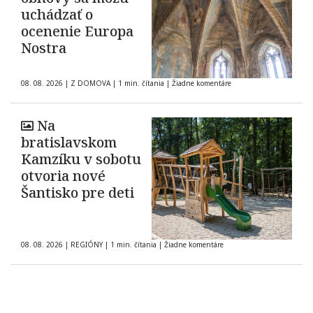
uchádzať o
ocenenie Europa
Nostra
08. 08. 2026
|
Z DOMOVA
|
1 min. čítania
|
Žiadne komentáre
Na
bratislavskom
Kamzíku v sobotu
otvoria nové
Šantisko pre deti
08. 08. 2026
|
REGIÓNY
|
1 min. čítania
|
Žiadne komentáre