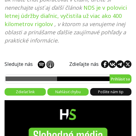
nenechajte ujsť aj ďalší článok
NDS je v polovici
letnej údržby diaľnic, vyčistila už viac ako 400
kilometrov rigolov
, v ktorom sa venujeme inej
oblasti a prinášame ďalšie zaujímavé pohľady a
praktické informácie.
Sledujte nás
Zdieľajte nás
Prihlásiť sa
Zdieľať link
Nahlásiť chybu
Pošlite nám tip