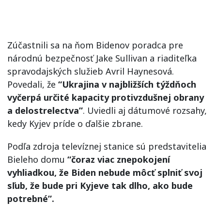
Zúčastnili sa na ňom Bidenov poradca pre
národnú bezpečnosť Jake Sullivan a riaditeľka
spravodajských služieb Avril Haynesová.
Povedali, že
“Ukrajina v najbližších týždňoch
vyčerpá určité kapacity protivzdušnej obrany
a delostrelectva”
. Uviedli aj dátumové rozsahy,
kedy Kyjev príde o ďalšie zbrane.
Podľa zdroja televíznej stanice sú predstavitelia
Bieleho domu
“čoraz viac znepokojení
vyhliadkou, že Biden nebude môcť splniť svoj
sľub, že bude pri Kyjeve tak dlho, ako bude
potrebné”.