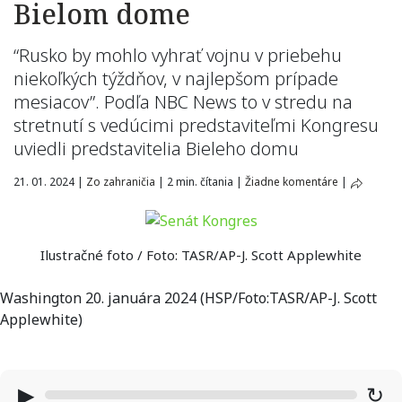
Bielom dome
“Rusko by mohlo vyhrať vojnu v priebehu
niekoľkých týždňov, v najlepšom prípade
mesiacov”. Podľa NBC News to v stredu na
stretnutí s vedúcimi predstaviteľmi Kongresu
uviedli predstavitelia Bieleho domu
21. 01. 2024
|
Zo zahraničia
|
2 min. čítania
|
Žiadne komentáre
|
Ilustračné foto / Foto: TASR/AP-J. Scott Applewhite
Washington 20. januára 2024 (HSP/Foto:TASR/AP-J. Scott
Applewhite)
▶
↻