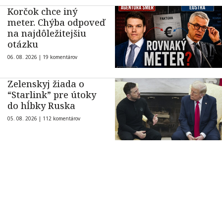
Korčok chce iný
meter. Chýba odpoveď
na najdôležitejšiu
otázku
06. 08. 2026 |
19 komentárov
Zelenskyj žiada o
“Starlink” pre útoky
do hĺbky Ruska
05. 08. 2026 |
112 komentárov