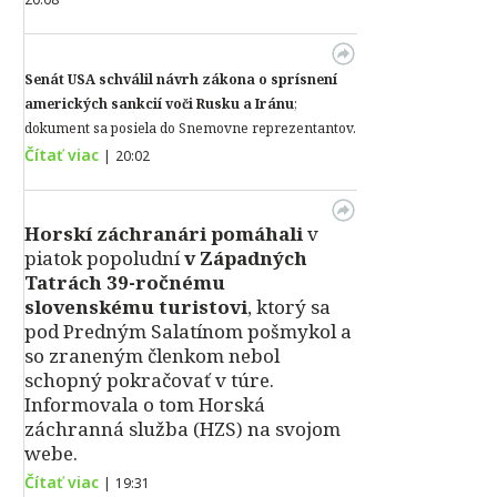
Senát USA schválil návrh zákona o sprísnení
amerických sankcií voči Rusku a Iránu
;
dokument sa posiela do Snemovne reprezentantov.
Čítať viac
|
20:02
Horskí záchranári pomáhali
v
piatok popoludní
v Západných
Tatrách 39-ročnému
slovenskému turistovi
, ktorý sa
pod Predným Salatínom pošmykol a
so zraneným členkom nebol
schopný pokračovať v túre.
Informovala o tom Horská
záchranná služba (HZS) na svojom
webe.
Čítať viac
|
19:31