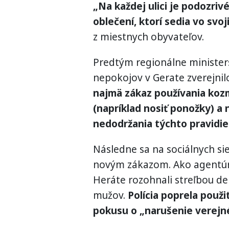
„Na každej ulici je podozri
oblečení, ktorí sedia vo svoj
z miestnych obyvateľov.
Predtým regionálne ministers
nepokojov v Gerate zverejnil
najmä zákaz používania koz
(napríklad nosiť ponožky) a 
nedodržania týchto pravidie
Následne sa na sociálnych sieť
novým zákazom. Ako agentúre 
Heráte rozohnali streľbou de
mužov.
Polícia poprela použi
pokusu o „narušenie verejn