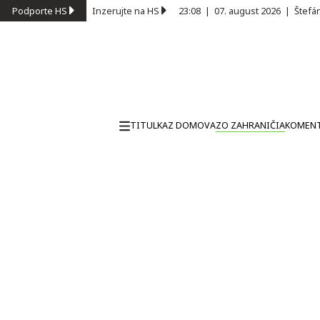
Podporte HS
Inzerujte na HS
23:08
|
07. august 2026
|
Štefá
TITULKA
Z DOMOVA
ZO ZAHRANIČIA
KOMEN