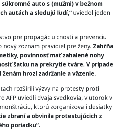
vé súkromné auto s (mužmi) v bežnom
ich autách a sledujú ľudí,“
uviedol jeden
tvo pre propagáciu cnosti a prevenciu
o nový zoznam pravidiel pre ženy.
Zahŕňa
metiky, povinnosť mať zahalené nohy
nosiť šatku na prekrytie tváre. V prípade
l ženám hrozí zadržanie a väzenie.
ach rozšírili výzvy na protesty proti
AFP uviedli dvaja svedkovia, v utorok v
monštráciu, ktorú zorganizovali desiatky
tie zbraní a obvinila protestujúcich z
ého poriadku“.