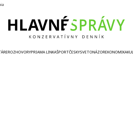
nia
TÁRE
ROZHOVORY
PRIAMA LINKA
ŠPORT
ČESKY
SVETONÁZOR
EKONOMIKA
KU