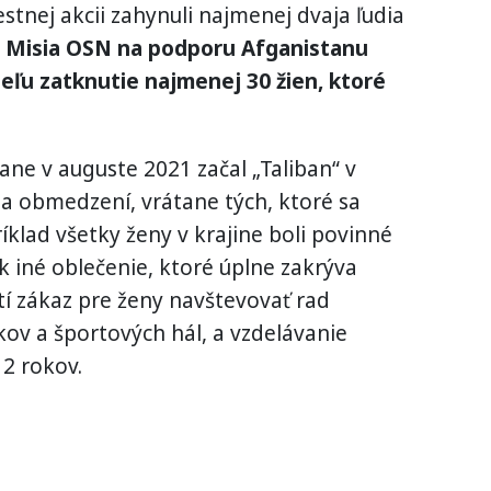
stnej akcii zahynuli najmenej dvaja ľudia
Misia OSN na podporu Afganistanu
ľu zatknutie najmenej 30 žien, ktoré
ane v auguste 2021 začal „Taliban“ v
 a obmedzení, vrátane tých, ktoré sa
íklad všetky ženy v krajine boli povinné
k iné oblečenie, ktoré úplne zakrýva
atí zákaz pre ženy navštevovať rad
kov a športových hál, a vzdelávanie
12 rokov.