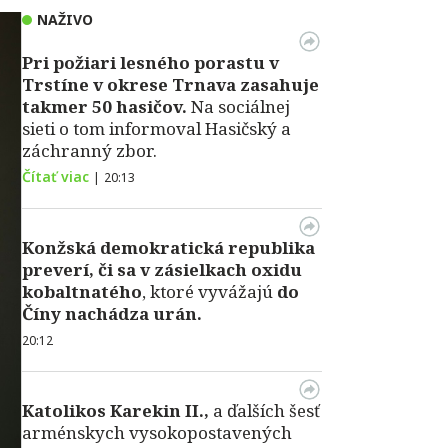
NAŽIVO
Pri požiari lesného porastu v
Trstíne v okrese Trnava zasahuje
takmer 50 hasičov.
Na sociálnej
sieti o tom informoval Hasičský a
záchranný zbor.
Čítať viac
|
20:13
Konžská demokratická republika
preverí, či sa v zásielkach oxidu
kobaltnatého
, ktoré vyvážajú
do
Číny nachádza urán.
20:12
Katolikos Karekin II.,
a ďalších šesť
arménskych vysokopostavených