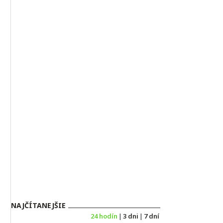
NAJČÍTANEJŠIE
24 hodín
|
3 dni
|
7 dní