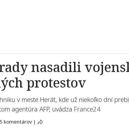
rady nasadili vojens
kých protestov
hniku v meste Herát, kde už niekoľko dní preb
 tom agentúra AFP, uvádza
France24
5 komentárov
|