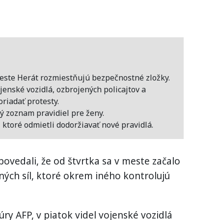
este Herát rozmiestňujú bezpečnostné zložky.
ojenské vozidlá, ozbrojených policajtov a
riadať protesty.
ý zoznam pravidiel pre ženy.
, ktoré odmietli dodoržiavať nové pravidlá.
povedali, že od štvrtka sa v meste začalo
ých síl, ktoré okrem iného kontrolujú
ry AFP, v piatok videl vojenské vozidlá