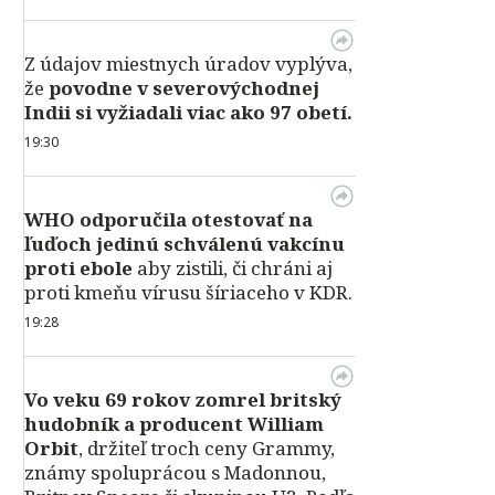
Z údajov miestnych úradov vyplýva,
že
povodne v severovýchodnej
Indii si vyžiadali viac ako 97 obetí.
19:30
WHO odporučila otestovať na
ľuďoch jedinú schválenú vakcínu
proti ebole
aby zistili, či chráni aj
proti kmeňu vírusu šíriaceho v KDR.
19:28
Vo veku 69 rokov zomrel britský
hudobník a producent William
Orbit
, držiteľ troch ceny Grammy,
známy spoluprácou s Madonnou,