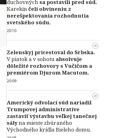
duchovných
sa postavili pred súd.
Karekin
čelí obvineniu z
nerešpektovania rozhodnutia
svetského súdu.
20:10
↻
Zelenskyj pricestoval do Srbska.
V piatok a v sobotu
absolvuje
dôležité rozhovory s Vučičom a
premiérom Djurom Macutom.
20:09
Americký odvolací súd nariadil
Trumpovej administratíve
zastaviť výstavbu veľkej tanečnej
sály
na mieste zbúraného
Východného krídla Bieleho domu.
20:08