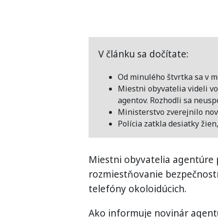
V článku sa dočítate:
Od minulého štvrtka sa v m
Miestni obyvatelia videli v
agentov. Rozhodli sa neuspo
Ministerstvo zverejnilo nov
Polícia zatkla desiatky žien
Miestni obyvatelia agentúre 
rozmiestňovanie bezpečnostn
telefóny okoloidúcich.
Ako informuje novinár agentú