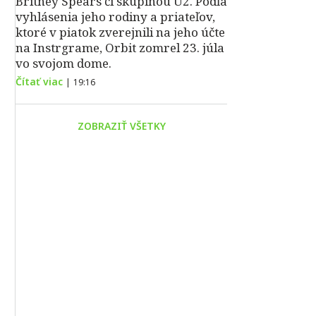
Britney Spears či skupinou U2. Podľa
vyhlásenia jeho rodiny a priateľov,
ktoré v piatok zverejnili na jeho účte
na Instrgrame, Orbit zomrel 23. júla
vo svojom dome.
Čítať viac
|
19:16
ZOBRAZIŤ VŠETKY