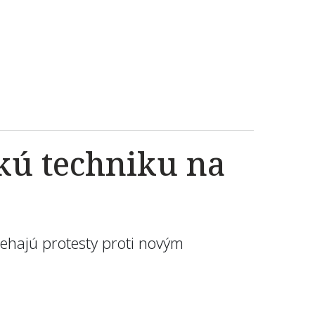
kú techniku na
iehajú protesty proti novým