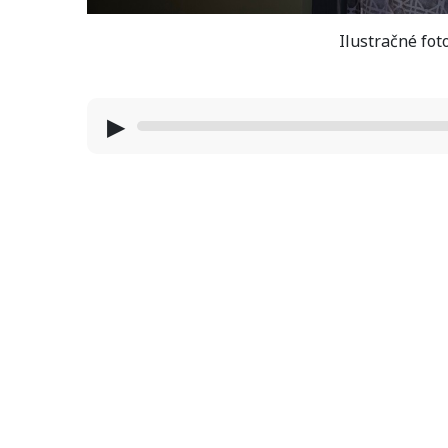
Ilustračné fot
▶