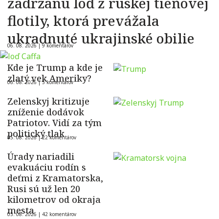
zadržanú loď z ruskej tieňovej
flotily, ktorá prevážala
ukradnuté ukrajinské obilie
06. 08. 2026 |
9 komentárov
Kde je Trump a kde je
zlatý vek Ameriky?
06. 08. 2026 |
5 komentárov
Zelenskyj kritizuje
zníženie dodávok
Patriotov. Vidí za tým
politický tlak
05. 08. 2026 |
22 komentárov
Úrady nariadili
evakuáciu rodín s
deťmi z Kramatorska,
Rusi sú už len 20
kilometrov od okraja
mesta
05. 08. 2026 |
42 komentárov