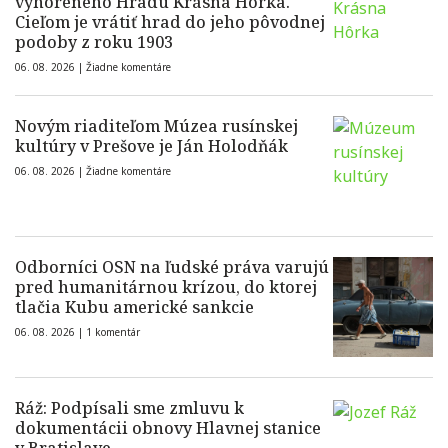
vyhoreného Hradu Krásna Hôrka.
Cieľom je vrátiť hrad do jeho pôvodnej
podoby z roku 1903
06. 08. 2026 |
Žiadne komentáre
Novým riaditeľom Múzea rusínskej
kultúry v Prešove je Ján Holodňák
06. 08. 2026 |
Žiadne komentáre
Odborníci OSN na ľudské práva varujú
pred humanitárnou krízou, do ktorej
tlačia Kubu americké sankcie
06. 08. 2026 |
1 komentár
Ráž: Podpísali sme zmluvu k
dokumentácii obnovy Hlavnej stanice