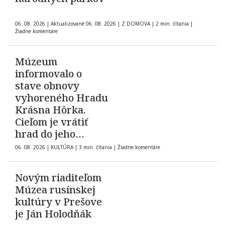
06. 08. 2026
|
Aktualizované 06. 08. 2026
|
Z DOMOVA
|
2 min. čítania
|
Žiadne komentáre
Múzeum
informovalo o
stave obnovy
vyhoreného Hradu
Krásna Hôrka.
Cieľom je vrátiť
hrad do jeho
pôvodnej podoby z
06. 08. 2026
|
KULTÚRA
|
3 min. čítania
|
Žiadne komentáre
roku 1903
Novým riaditeľom
Múzea rusínskej
kultúry v Prešove
je Ján Holodňák