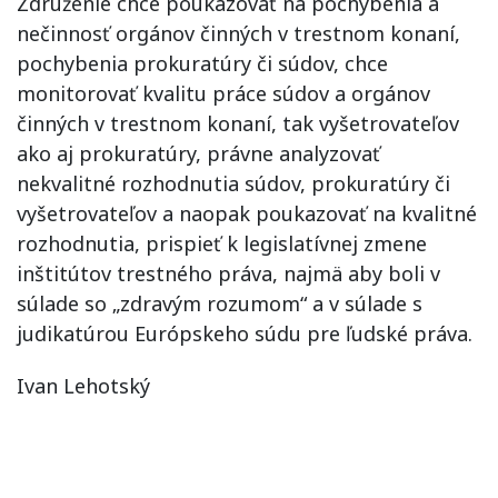
Združenie chce poukazovať na pochybenia a
nečinnosť orgánov činných v trestnom konaní,
pochybenia prokuratúry či súdov, chce
monitorovať kvalitu práce súdov a orgánov
činných v trestnom konaní, tak vyšetrovateľov
ako aj prokuratúry, právne analyzovať
nekvalitné rozhodnutia súdov, prokuratúry či
vyšetrovateľov a naopak poukazovať na kvalitné
rozhodnutia, prispieť k legislatívnej zmene
inštitútov trestného práva, najmä aby boli v
súlade so „zdravým rozumom“ a v súlade s
judikatúrou Európskeho súdu pre ľudské práva.
Ivan Lehotský