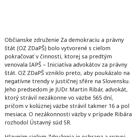
Občianske združenie Za demokraciu a právny
štát (OZ ZDaPŠ) bolo vytvorené s cieľom
pokračovať v činnosti, ktorej sa predtým
venovala IAPŠ – Iniciatíva advokátov za právny
štát. OZ ZDaPŠ vzniklo preto, aby poukázalo na
negatívne trendy v justičnej sfére na Slovensku.
Jeho predsedom je JUDr. Martin Ribár, advokát,
ktorý strávil nezákonne vo väzbe 565 dní,
pričom v kolúznej väzbe strávil takmer 16 a pol
mesiaca. O nezákonnosti väzby v prípade Ribára
rozhodol Ústavný súd SR.
Hlavným cieľom Združenia je ochrana a rozvoj