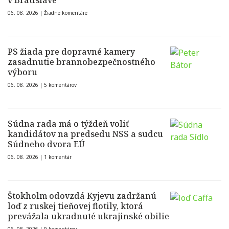
v Bratislave
06. 08. 2026 |
Žiadne komentáre
PS žiada pre dopravné kamery
zasadnutie brannobezpečnostného
výboru
06. 08. 2026 |
5 komentárov
Súdna rada má o týždeň voliť
kandidátov na predsedu NSS a sudcu
Súdneho dvora EÚ
06. 08. 2026 |
1 komentár
Štokholm odovzdá Kyjevu zadržanú
loď z ruskej tieňovej flotily, ktorá
prevážala ukradnuté ukrajinské obilie