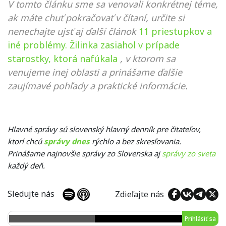
V tomto článku sme sa venovali konkrétnej téme,
ak máte chuť pokračovať v čítaní, určite si
nenechajte ujsť aj ďalší článok
11 priestupkov a
iné problémy. Žilinka zasiahol v prípade
starostky, ktorá nafúkala
, v ktorom sa
venujeme inej oblasti a prinášame ďalšie
zaujímavé pohľady a praktické informácie.
Hlavné správy sú slovenský hlavný denník pre čitateľov,
ktorí chcú
správy dnes
rýchlo a bez skresľovania.
Prinášame najnovšie správy zo Slovenska aj
správy zo sveta
každý deň.
Sledujte nás
Zdieľajte nás
Prihlásiť sa