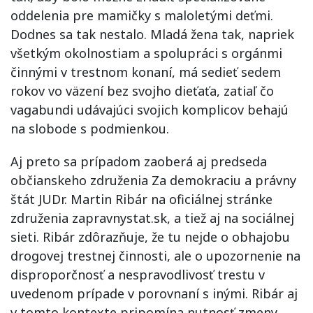
oddelenia pre mamičky s maloletými deťmi.
Dodnes sa tak nestalo. Mladá žena tak, napriek
všetkým okolnostiam a spolupráci s orgánmi
činnými v trestnom konaní, má sedieť sedem
rokov vo väzení bez svojho dieťaťa, zatiaľ čo
vagabundi udávajúci svojich komplicov behajú
na slobode s podmienkou.
Aj preto sa prípadom zaoberá aj predseda
občianskeho združenia Za demokraciu a právny
štát JUDr. Martin Ribár na oficiálnej stránke
združenia zapravnystat.sk, a tiež aj na sociálnej
sieti. Ribár zdôrazňuje, že tu nejde o obhajobu
drogovej trestnej činnosti, ale o upozornenie na
disproporčnosť a nespravodlivosť trestu v
uvedenom prípade v porovnaní s inými. Ribár aj
v tomto kontexte pripomína nutnosť zmeny