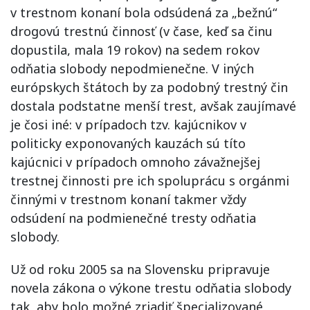
v trestnom konaní bola odsúdená za „bežnú“
drogovú trestnú činnosť (v čase, keď sa činu
dopustila, mala 19 rokov) na sedem rokov
odňatia slobody nepodmienečne. V iných
európskych štátoch by za podobný trestný čin
dostala podstatne menší trest, avšak zaujímavé
je čosi iné: v prípadoch tzv. kajúcnikov v
politicky exponovaných kauzách sú títo
kajúcnici v prípadoch omnoho závažnejšej
trestnej činnosti pre ich spoluprácu s orgánmi
činnými v trestnom konaní takmer vždy
odsúdení na podmienečné tresty odňatia
slobody.
Už od roku 2005 sa na Slovensku pripravuje
novela zákona o výkone trestu odňatia slobody
tak, aby bolo možné zriadiť špecializované