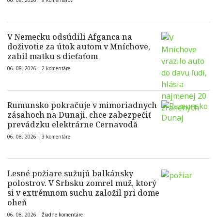
06. 08. 2026 |
9 komentárov
V Nemecku odsúdili Afganca na
doživotie za útok autom v Mníchove,
zabil matku s dieťaťom
06. 08. 2026 |
2 komentáre
Rumunsko pokračuje v mimoriadnych
zásahoch na Dunaji, chce zabezpečiť
prevádzku elektrárne Cernavodă
06. 08. 2026 |
3 komentáre
Lesné požiare sužujú balkánsky
polostrov. V Srbsku zomrel muž, ktorý
si v extrémnom suchu založil pri dome
oheň
06. 08. 2026 |
Žiadne komentáre