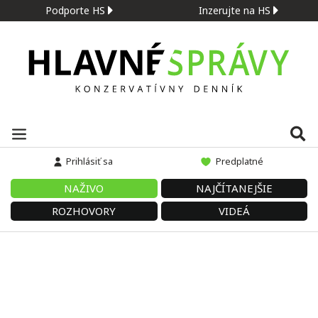
Podporte HS
Inzerujte na HS
Prihlásiť sa
Predplatné
NAŽIVO
NAJČÍTANEJŠIE
ROZHOVORY
VIDEÁ