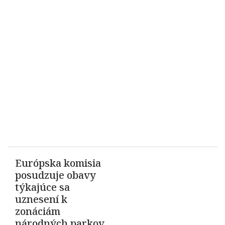
Európska komisia
posudzuje obavy
týkajúce sa
uznesení k
zonáciám
národných parkov