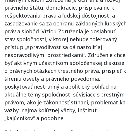
právneho štátu, demokracie, prispievanie k
rešpektovaniu práva a ľudskej dôstojnosti a
zasadzovanie sa za ochranu základných ľudských
práv a slobôd. Víziou Združenia je dosiahnuť
stav spoločnosti, v ktorej nebude tolerovaný
prístup „spravodlivosť sa dá nastoliť aj
nespravodlivými prostriedkami“. Združenie chce
byť aktívnym účastníkom spoločenskej diskusie
o právnych otázkach trestného práva, prispieť k
šíreniu osvety a právneho povedomia,
poskytovať nestranný a apolitický pohľad na
aktuálne témy spoločnosti súvisiace s trestným
právom, ako je zákonnosť stíhaní, problematika
väzby, najmä kolúznej väzby, inštitút
„kajúcnikov“ a podobne.