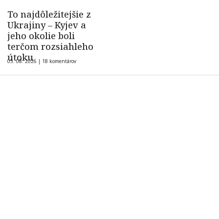
To najdôležitejšie z
Ukrajiny – Kyjev a
jeho okolie boli
terčom rozsiahleho
útoku
05. 08. 2026 |
18 komentárov