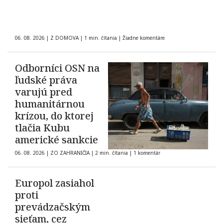
06. 08. 2026
|
Z DOMOVA
|
1 min. čítania
|
Žiadne komentáre
Odborníci OSN na
ľudské práva
varujú pred
humanitárnou
krízou, do ktorej
tlačia Kubu
americké sankcie
06. 08. 2026
|
ZO ZAHRANIČIA
|
2 min. čítania
|
1 komentár
Europol zasiahol
proti
prevádzačským
sieťam, cez