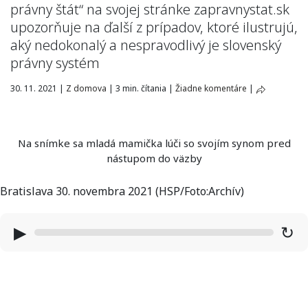
právny štát“ na svojej stránke zapravnystat.sk
upozorňuje na ďalší z prípadov, ktoré ilustrujú,
aký nedokonalý a nespravodlivý je slovenský
právny systém
30. 11. 2021
|
Z domova
|
3 min. čítania
|
Žiadne komentáre
|
Na snímke sa mladá mamička lúči so svojím synom pred
nástupom do väzby
Bratislava 30. novembra 2021 (HSP/Foto:Archív)
▶
↻