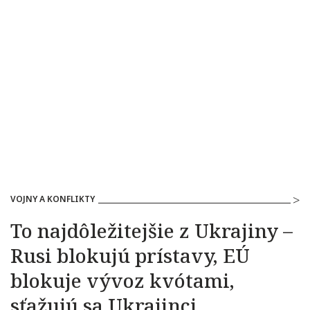
VOJNY A KONFLIKTY
To najdôležitejšie z Ukrajiny –
Rusi blokujú prístavy, EÚ
blokuje vývoz kvótami,
sťažujú sa Ukrajinci