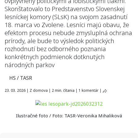
ovplyvnený politickými a lobistickými tlakmi.
Skonštatovalo to Predstavenstvo Slovenskej
lesníckej komory (SLsK) na svojom zasadnutí
18. marca vo Zvolene. Lesníci majú obavu, že
efektom procesu nebude zmysluplná ochrana
prírody, ale bude to výsledok politických
rozhodnutí bez odborného poznania
konkrétnych podmienok dotknutých
národných parkov
HS / TASR
23. 03. 2026
|
Z domova
|
2 min. čítania
|
1 komentár
|
Ilustračné foto / Foto: TASR-Veronika Mihaliková