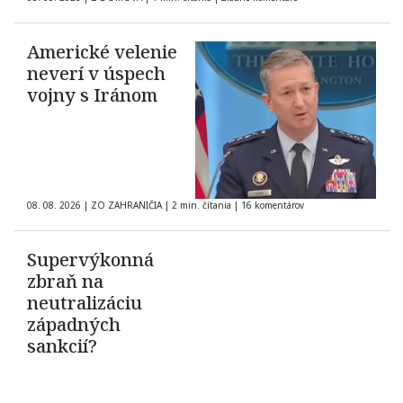
Americké velenie
neverí v úspech
vojny s Iránom
08. 08. 2026
|
ZO ZAHRANIČIA
|
2 min. čítania
|
16 komentárov
Supervýkonná
zbraň na
neutralizáciu
západných
sankcií?