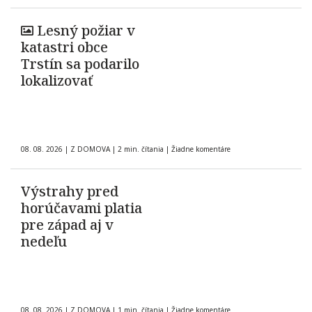
Lesný požiar v
katastri obce
Trstín sa podarilo
lokalizovať
08. 08. 2026
|
Z DOMOVA
|
2 min. čítania
|
Žiadne komentáre
Výstrahy pred
horúčavami platia
pre západ aj v
nedeľu
08. 08. 2026
|
Z DOMOVA
|
1 min. čítania
|
Žiadne komentáre