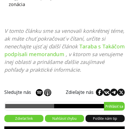
zonácia
V tomto článku sme sa venovali konkrétnej téme,
ak máte chuť pokračovať v čítaní, určite si
nenechajte ujsť aj ďalší článok
Taraba s Takáčom
podpísali memorandum
, v ktorom sa venujeme
inej oblasti a prinášame ďalšie zaujímavé
pohľady a praktické informácie.
Sledujte nás
Zdieľajte nás
Prihlásiť sa
Zdieľať link
Nahlásiť chybu
Pošlite nám tip