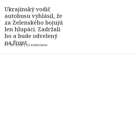
Ukrajinský vodič
autobusu vyhlásil, že
za Zelenského bojujú
len hlupáci. Zadržali
ho a bude odvelený
na front
07. 08. 2026 |
23 komentárov