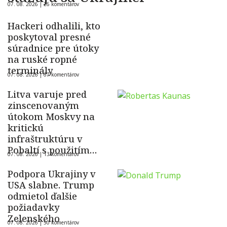
07. 08. 2026 |
26 komentárov
Hackeri odhalili, kto
poskytoval presné
súradnice pre útoky
na ruské ropné
terminály
07. 08. 2026 |
67 komentárov
Litva varuje pred
zinscenovaným
útokom Moskvy na
kritickú
infraštruktúru v
Pobaltí s použitím
07. 08. 2026 |
13 komentárov
ukrajinského dronu
Podpora Ukrajiny v
USA slabne. Trump
odmietol ďalšie
požiadavky
Zelenského
07. 08. 2026 |
50 komentárov