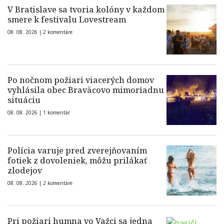
V Bratislave sa tvoria kolóny v každom
smere k festivalu Lovestream
08. 08. 2026 |
2 komentáre
Po nočnom požiari viacerých domov
vyhlásila obec Braväcovo mimoriadnu
situáciu
08. 08. 2026 |
1 komentár
Polícia varuje pred zverejňovaním
fotiek z dovoleniek, môžu prilákať
zlodejov
08. 08. 2026 |
2 komentáre
Pri požiari humna vo Važci sa jedna