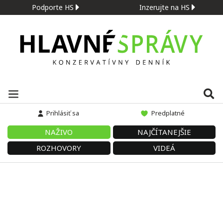
Podporte HS
Inzerujte na HS
Prihlásiť sa
Predplatné
NAŽIVO
NAJČÍTANEJŠIE
ROZHOVORY
VIDEÁ