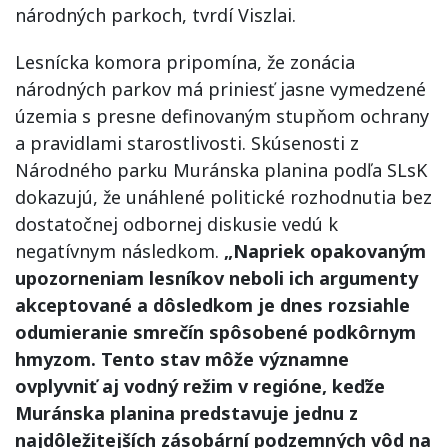
národných parkoch, tvrdí Viszlai.
Lesnícka komora pripomína, že zonácia
národných parkov má priniesť jasne vymedzené
územia s presne definovaným stupňom ochrany
a pravidlami starostlivosti. Skúsenosti z
Národného parku Muránska planina podľa SLsK
dokazujú, že unáhlené politické rozhodnutia bez
dostatočnej odbornej diskusie vedú k
negatívnym následkom.
„Napriek opakovaným
upozorneniam lesníkov neboli ich argumenty
akceptované a dôsledkom je dnes rozsiahle
odumieranie smrečín spôsobené podkôrnym
hmyzom. Tento stav môže významne
ovplyvniť aj vodný režim v regióne, keďže
Muránska planina predstavuje jednu z
najdôležitejších zásobární podzemných vôd na