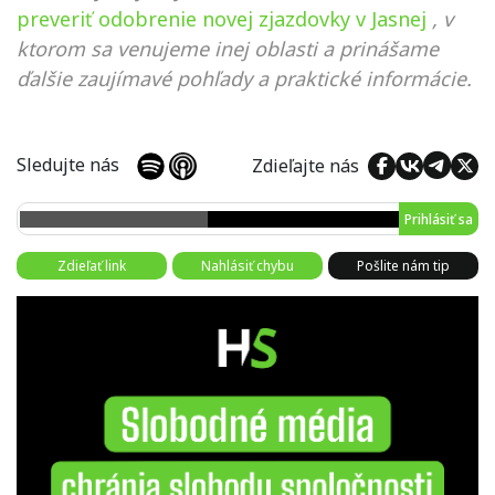
preveriť odobrenie novej zjazdovky v Jasnej
, v
ktorom sa venujeme inej oblasti a prinášame
ďalšie zaujímavé pohľady a praktické informácie.
Sledujte nás
Zdieľajte nás
Prihlásiť sa
Zdieľať link
Nahlásiť chybu
Pošlite nám tip