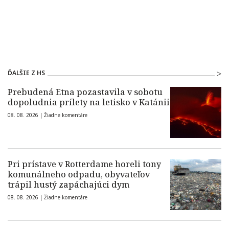
ĎALŠIE Z HS
Prebudená Etna pozastavila v sobotu
dopoludnia prílety na letisko v Katánii
08. 08. 2026 |
Žiadne komentáre
Pri prístave v Rotterdame horeli tony
komunálneho odpadu, obyvateľov
trápil hustý zapáchajúci dym
08. 08. 2026 |
Žiadne komentáre