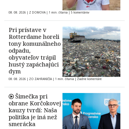
08. 08. 2026
|
Z DOMOVA
|
1 min. čítania
|
5 komentárov
Pri prístave v
Rotterdame horeli
tony komunálneho
odpadu,
obyvateľov trápil
hustý zapáchajúci
dym
08. 08. 2026
|
ZO ZAHRANIČIA
|
1 min. čítania
|
Žiadne komentáre
Šimečka pri
obrane Korčokovej
kauzy tvrdí: Naša
politika je iná než
smerácka