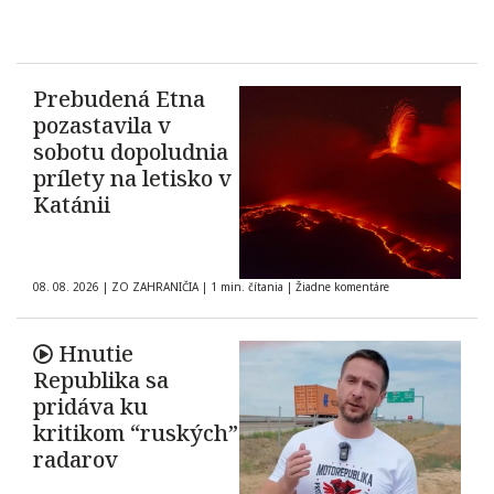
Prebudená Etna
pozastavila v
sobotu dopoludnia
prílety na letisko v
Katánii
08. 08. 2026
|
ZO ZAHRANIČIA
|
1 min. čítania
|
Žiadne komentáre
Hnutie
Republika sa
pridáva ku
kritikom “ruských”
radarov