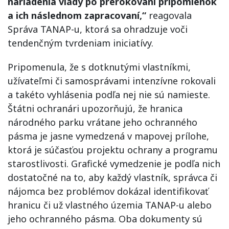
nariadenia vlády po prerokovaní pripomienok
a ich následnom zapracovaní,“
reagovala
Správa TANAP-u, ktorá sa ohradzuje voči
tendenčným tvrdeniam iniciatívy.
Pripomenula, že s dotknutými vlastníkmi,
užívateľmi či samosprávami intenzívne rokovali
a takéto vyhlásenia podľa nej nie sú namieste.
Štátni ochranári upozorňujú, že hranica
národného parku vrátane jeho ochranného
pásma je jasne vymedzená v mapovej prílohe,
ktorá je súčasťou projektu ochrany a programu
starostlivosti. Grafické vymedzenie je podľa nich
dostatočné na to, aby každý vlastník, správca či
nájomca bez problémov dokázal identifikovať
hranicu či už vlastného územia TANAP-u alebo
jeho ochranného pásma. Oba dokumenty sú