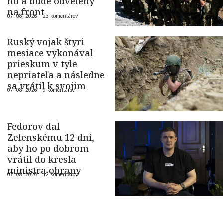
ho a bude odvelený
na front
07. 08. 2026 |
23 komentárov
Ruský vojak štyri
mesiace vykonával
prieskum v tyle
nepriateľa a následne
sa vrátil k svojim
07. 08. 2026 |
9 komentárov
Fedorov dal
Zelenskému 12 dní,
aby ho po dobrom
vrátil do kresla
ministra obrany
07. 08. 2026 |
12 komentárov