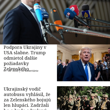
Podpora Ukrajiny v
USA slabne. Trump
odmietol ďalšie
požiadavky
Zelenského
07. 08. 2026 |
50 komentárov
Ukrajinský vodič
autobusu vyhlásil, že
za Zelenského bojujú
len hlupáci. Zadržali