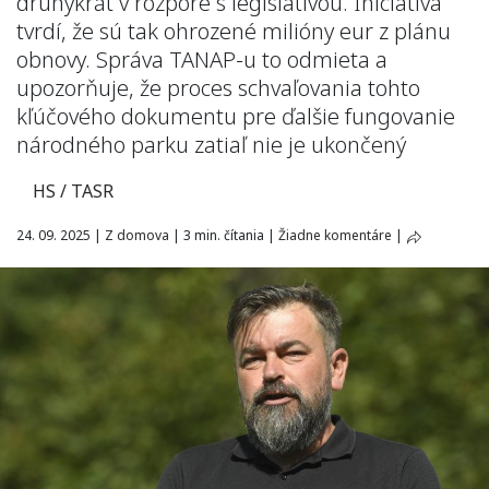
druhýkrát v rozpore s legislatívou. Iniciatíva
tvrdí, že sú tak ohrozené milióny eur z plánu
obnovy. Správa TANAP-u to odmieta a
upozorňuje, že proces schvaľovania tohto
kľúčového dokumentu pre ďalšie fungovanie
národného parku zatiaľ nie je ukončený
HS / TASR
24. 09. 2025
|
Z domova
|
3 min. čítania
|
Žiadne komentáre
|