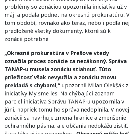
problémy so zonáciou upozornila iniciatíva už v
máji a podala podnet na okresnú prokuratúru. V
tom období, rovnako ako teraz, neboli podľa nej
predložené všetky dokumenty, ktoré sú k
zonácii potrebné.
„Okresná prokuratúra v Prešove vtedy
označila proces zonácie za nezákonný. Správa
TANAP-u musela zonáciu stiahnuť. Túto
príležitosť však nevyužila a zonáciu znovu
prekladá s chybami,“
upozornil Milan Olekšák z
iniciatívy My sme les. Na chýbajúci zoznam
parciel iniciatíva Správu TANAP-u upozornila v
júni, napriek tomu ho správa nedoplnila. V novej
zonácii sa navrhuje zmena hranice a zmenšenie
ochranného pásma, ale občania nedokážu zistiť,
či sa týka aj ich pozemkov.
„Ohrozený môže byť