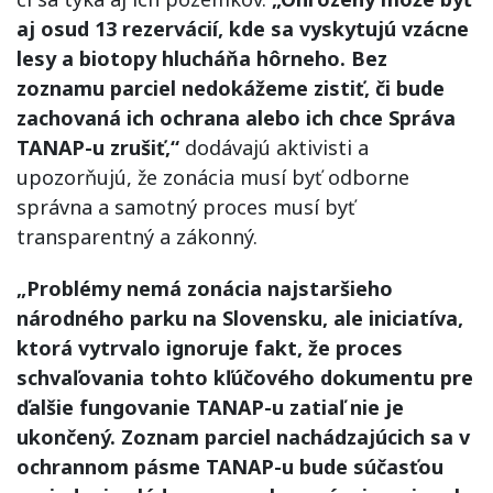
aj osud 13 rezervácií, kde sa vyskytujú vzácne
lesy a biotopy hlucháňa hôrneho. Bez
zoznamu parciel nedokážeme zistiť, či bude
zachovaná ich ochrana alebo ich chce Správa
TANAP-u zrušiť,“
dodávajú aktivisti a
upozorňujú, že zonácia musí byť odborne
správna a samotný proces musí byť
transparentný a zákonný.
„Problémy nemá zonácia najstaršieho
národného parku na Slovensku, ale iniciatíva,
ktorá vytrvalo ignoruje fakt, že proces
schvaľovania tohto kľúčového dokumentu pre
ďalšie fungovanie TANAP-u zatiaľ nie je
ukončený. Zoznam parciel nachádzajúcich sa v
ochrannom pásme TANAP-u bude súčasťou