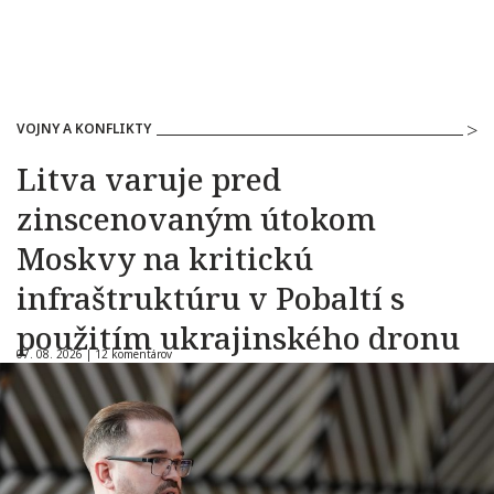
VOJNY A KONFLIKTY
Litva varuje pred
zinscenovaným útokom
Moskvy na kritickú
infraštruktúru v Pobaltí s
použitím ukrajinského dronu
07. 08. 2026 |
12 komentárov