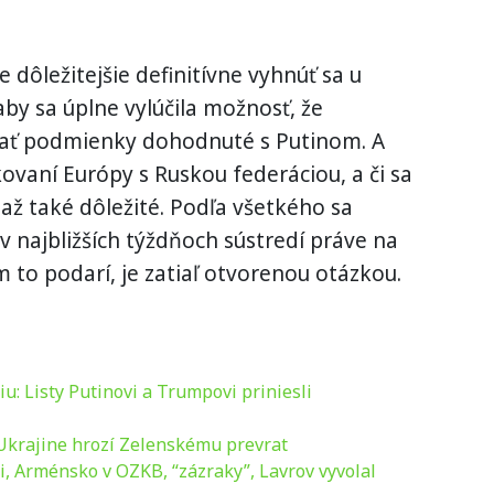
e dôležitejšie definitívne vyhnúť sa u
y sa úplne vylúčila možnosť, že
jať podmienky dohodnuté s Putinom. A
ovaní Európy s Ruskou federáciou, a či sa
až také dôležité. Podľa všetkého sa
 v najbližších týždňoch sústredí práve na
 to podarí, je zatiaľ otvorenou otázkou.
: Listy Putinovi a Trumpovi priniesli
 Ukrajine hrozí Zelenskému prevrat
, Arménsko v OZKB, “zázraky”, Lavrov vyvolal