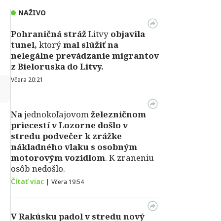
NAŽIVO
Pohraničná stráž
Litvy
objavila
tunel,
ktorý
mal slúžiť na
nelegálne prevádzanie migrantov
z Bieloruska do Litvy.
Včera 20:21
↻
Na
jednokoľajovom
železničnom
priecestí v Lozorne došlo v
stredu podvečer k zrážke
nákladného vlaku s osobným
motorovým vozidlom
. K zraneniu
osôb nedošlo.
Čítať viac
|
Včera 19:54
V Rakúsku padol v stredu nový