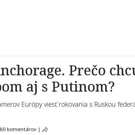
nchorage. Prečo chc
om aj s Putinom?
ámerov Európy viesť rokovania s Ruskou feder
60 komentárov
|