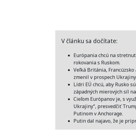
V článku sa dočítate:
Európania chcú na stretnu
rokovania s Ruskom.
Veľká Británia, Francúzsko
zmenil v prospech Ukrajiny
Lídri EÚ chcú, aby Rusko s
západných mierových síl na
Cieľom Európanov je, s vyu
Ukrajiny“, presvedčiť Trum
Putinom v Anchorage.
Putin dal najavo, že je pri