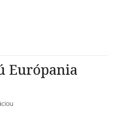
ú Európania
áciou