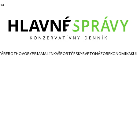
ína
TÁRE
ROZHOVORY
PRIAMA LINKA
ŠPORT
ČESKY
SVETONÁZOR
EKONOMIKA
KU