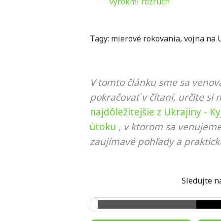
výrokmi rozruch
Tagy:
mierové rokovania
,
vojna na 
V tomto článku sme sa venova
pokračovať v čítaní, určite si 
najdôležitejšie z Ukrajiny - K
útoku
, v ktorom sa venujeme
zaujímavé pohľady a praktick
Sledujte