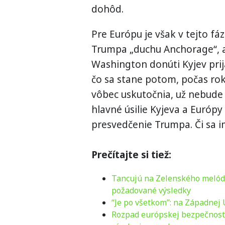
dohôd.
Pre Európu je však v tejto fáz
Trumpa „duchu Anchorage“, ab
Washington donúti Kyjev pri
čo sa stane potom, počas rok
vôbec uskutočnia, už nebude 
hlavné úsilie Kyjeva a Európy
presvedčenie Trumpa. Či sa im
Prečítajte si tiež:
Tancujú na Zelenského melódiu
požadované výsledky
“Je po všetkom”: na Západnej
Rozpad európskej bezpečnosti