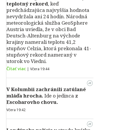
teplotný rekord
, keď
predchádzajúca najvyššia hodnota
nevydržala ani 24 hodín. Národná
meteorologická služba GeoSphere
Austria uviedla, že v obci Bad
Deutsch-Altenburg na východe
krajiny namerali teplotu 41,2
stupňov Celzia, ktorá prekonala 41-
stupňový rekord nameraný v
utorok vo Viedni.
Čítať viac
|
Včera 19:44
V Kolumbii zachránili zatúlané
mláďa hrocha.
Ide o jedinca
z
Escobarovho chovu.
Včera 19:42