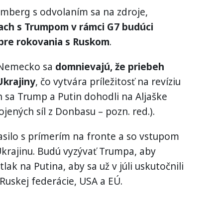
mberg s odvolaním sa na zdroje,
iach s Trumpom v rámci G7 budúci
 pre rokovania s Ruskom
.
a Nemecko sa
domnievajú, že priebeh
Ukrajiny
, čo vytvára príležitosť na revíziu
 sa Trump a Putin dohodli na Aljaške
ojených síl z Donbasu – pozn. red.).
lasilo s prímerím na fronte a so vstupom
krajinu. Budú vyzývať Trumpa, aby
tlak na Putina, aby sa už v júli uskutočnili
 Ruskej federácie, USA a EÚ.