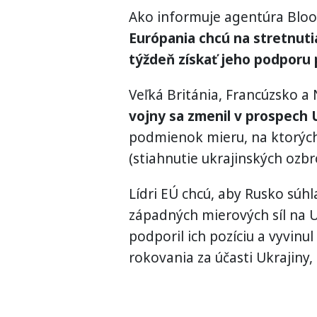
Ako informuje agentúra Bloo
Európania chcú na stretnut
týždeň získať jeho podporu
Veľká Británia, Francúzsko 
vojny sa zmenil v prospech 
podmienok mieru, na ktorých
(stiahnutie ukrajinských ozbr
Lídri EÚ chcú, aby Rusko súh
západných mierových síl na U
podporil ich pozíciu a vyvinul 
rokovania za účasti Ukrajiny,