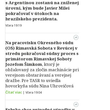
s Argentínou zostanú na zníženej
úrovni, kým bude Javier Milei
pokračovať v útokoch na
brazílskeho prezidenta.
Včera 19:19
Na pracovisku Okresného súdu
(OS) Rimavská Sobota v Revúcej v
stredu pokračoval súdny proces s
primátorom Rimavskej Soboty
Jozefom Šimkom
, ktorý je
obžalovaný za zločin machinácie pri
verejnom obstarávaní a verejnej
dražbe. Pre TASR to uviedla
hovorkyňa súdu Nina Uhrovičová
Čítať viac
|
Včera 19:04
Srbsko chce prípadné výpadky v