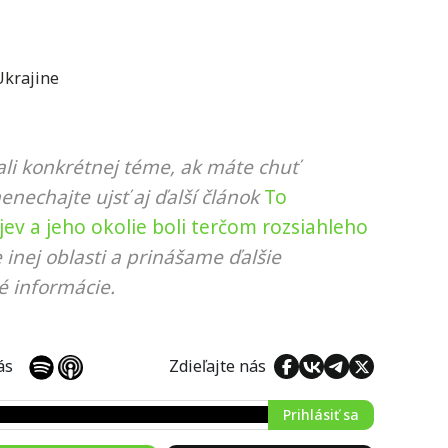
Ukrajine
li konkrétnej téme, ak máte chuť
nenechajte ujsť aj ďalší článok
To
yjev a jeho okolie boli terčom rozsiahleho
 inej oblasti a prinášame ďalšie
é informácie.
 nás
Zdieľajte nás
Prihlásiť sa