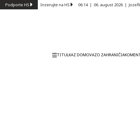
Podporte HS
Inzerujte na HS
06:14
|
06. august 2026
|
Jozef
TITULKA
Z DOMOVA
ZO ZAHRANIČIA
KOMEN