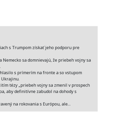
tiach s Trumpom získať jeho podporu pre
 a Nemecko sa domnievajú, že priebeh vojny sa
.
úhlasilo s prímerím na fronte a so vstupom
 Ukrajinu.
žitím tézy „priebeh vojny sa zmenil v prospech
pa, aby definitívne zabudol na dohody s
pravený na rokovania s Európou, ale…