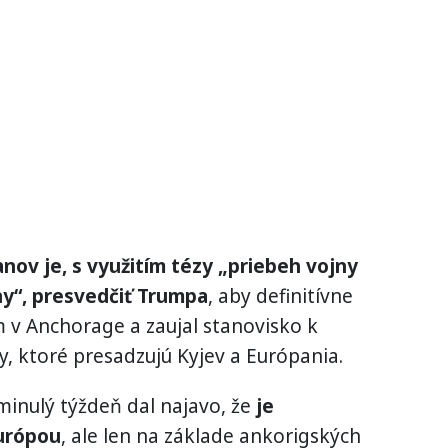
nov je, s využitím tézy „priebeh vojny
ny“, presvedčiť Trumpa
, aby definitívne
 v Anchorage a zaujal stanovisko k
 ktoré presadzujú Kyjev a Európania.
 minulý týždeň dal najavo, že
je
Európou
, ale len na základe ankorigských