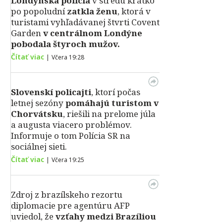
Londýnska polícia
v stredu krátko
po popoludní
zatkla ženu
, ktorá v
turistami vyhľadávanej štvrti Covent
Garden
v centrálnom Londýne
pobodala štyroch mužov.
Čítať viac
|
Včera 19:28
Slovenskí policajti
, ktorí počas
letnej sezóny
pomáhajú turistom v
Chorvátsku
, riešili na prelome júla
a augusta viacero problémov.
Informuje o tom Polícia SR na
sociálnej sieti.
Čítať viac
|
Včera 19:25
Zdroj z brazílskeho rezortu
diplomacie pre agentúru AFP
uviedol, že
vzťahy medzi Brazíliou