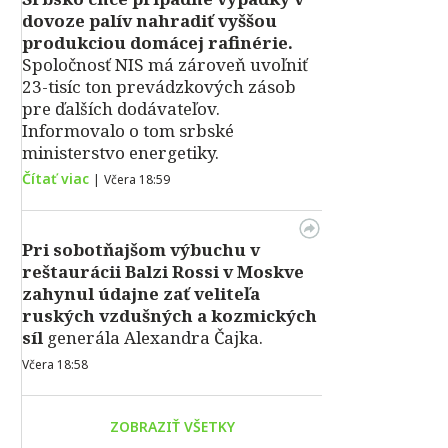
dovoze palív nahradiť vyššou
produkciou domácej rafinérie.
Spoločnosť NIS má zároveň uvoľniť
23-tisíc ton prevádzkových zásob
pre ďalších dodávateľov.
Informovalo o tom srbské
ministerstvo energetiky.
Čítať viac
|
Včera 18:59
Pri sobotňajšom výbuchu v
reštaurácii Balzi Rossi v Moskve
zahynul údajne zať veliteľa
ruských vzdušných a kozmických
síl
generála Alexandra Čajka.
Včera 18:58
ZOBRAZIŤ VŠETKY