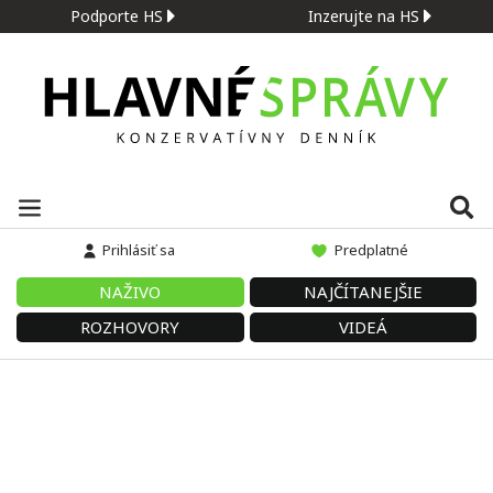
Podporte HS
Inzerujte na HS
Prihlásiť sa
Predplatné
NAŽIVO
NAJČÍTANEJŠIE
ROZHOVORY
VIDEÁ