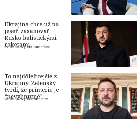
Ukrajina chce už na
jeseň zasahovať
Rusko balistickými
raketami
09. 08. 2026 |
144 komentárov
To najdôležitejšie z
Ukrajiny: Zelenský
tvrdí, že prímerie je
“nevyhnutné”
08. 08. 2026 |
36 komentárov