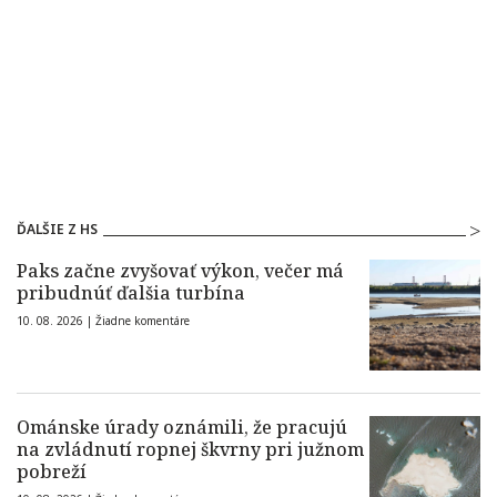
ĎALŠIE Z HS
Paks začne zvyšovať výkon, večer má
pribudnúť ďalšia turbína
10. 08. 2026 |
Žiadne komentáre
Ománske úrady oznámili, že pracujú
na zvládnutí ropnej škvrny pri južnom
pobreží