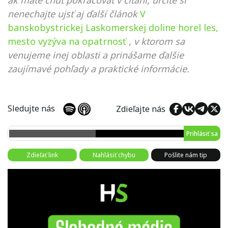
ak máte chuť pokračovať v čítaní, určite si
nenechajte ujsť aj ďalší článok
V
banskobystrickej Laskomerskej doline horel les,
mesto vyzýva na opatrnosť
, v ktorom sa
venujeme inej oblasti a prinášame ďalšie
zaujímavé pohľady a praktické informácie.
Sledujte nás
Zdieľajte nás
Prihlásiť sa
Zdieľať link
Nahlásiť chybu
Pošlite nám tip