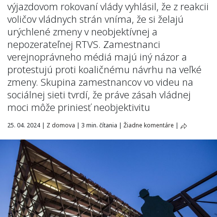
výjazdovom rokovaní vlády vyhlásil, že z reakcii
voličov vládnych strán vníma, že si želajú
urýchlené zmeny v neobjektívnej a
nepozerateľnej RTVS. Zamestnanci
verejnoprávneho médiá majú iný názor a
protestujú proti koaličnému návrhu na veľké
zmeny. Skupina zamestnancov vo videu na
sociálnej sieti tvrdí, že práve zásah vládnej
moci môže priniesť neobjektivitu
25. 04. 2024
|
Z domova
|
3 min. čítania
|
Žiadne komentáre
|