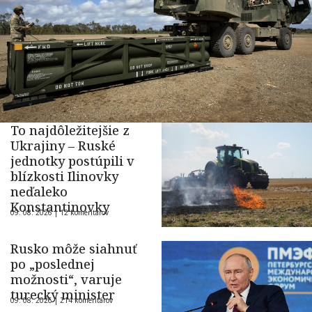
To najdôležitejšie z
Ukrajiny – Ruské
jednotky postúpili v
blízkosti Ilinovky
neďaleko
Konstantinovky
09. 08. 2026 |
12 komentárov
Rusko môže siahnuť
po „poslednej
možnosti“, varuje
turecký minister
09. 08. 2026 |
214 komentárov