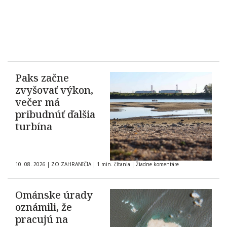
Paks začne
zvyšovať výkon,
večer má
pribudnúť ďalšia
turbína
10. 08. 2026
|
ZO ZAHRANIČIA
|
1 min. čítania
|
Žiadne komentáre
Ománske úrady
oznámili, že
pracujú na