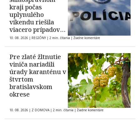
kraji počas
uplynulého
víkendu riešila
viacero prípadov
domáceho násilia
10. 08. 2026
|
REGIÓNY
|
2 min. čítania
|
Žiadne komentáre
Pre zlaté žltnutie
viniča nariadili
úrady karanténu v
štvrtom
bratislavskom
okrese
10. 08. 2026
|
Z DOMOVA
|
2 min. čítania
|
Žiadne komentáre