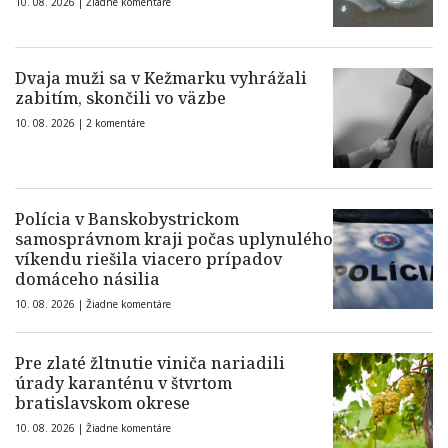
10. 08. 2026 |
Žiadne komentáre
Dvaja muži sa v Kežmarku vyhrážali
zabitím, skončili vo väzbe
10. 08. 2026 |
2 komentáre
Polícia v Banskobystrickom
samosprávnom kraji počas uplynulého
víkendu riešila viacero prípadov
domáceho násilia
10. 08. 2026 |
Žiadne komentáre
Pre zlaté žltnutie viniča nariadili
úrady karanténu v štvrtom
bratislavskom okrese
10. 08. 2026 |
Žiadne komentáre