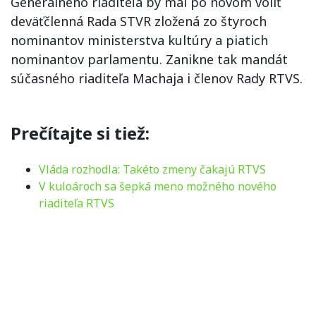
Generálneho riaditeľa by mal po novom voliť
deväťčlenná Rada STVR zložená zo štyroch
nominantov ministerstva kultúry a piatich
nominantov parlamentu. Zanikne tak mandát
súčasného riaditeľa Machaja i členov Rady RTVS.
Prečítajte si tiež:
Vláda rozhodla: Takéto zmeny čakajú RTVS
V kuloároch sa šepká meno možného nového
riaditeľa RTVS