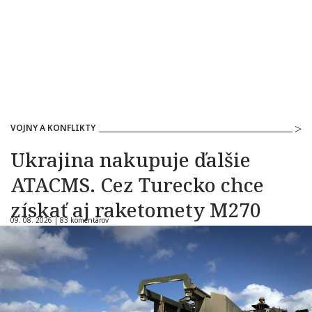
VOJNY A KONFLIKTY
Ukrajina nakupuje ďalšie
ATACMS. Cez Turecko chce
získať aj raketomety M270
09. 08. 2026 |
83 komentárov