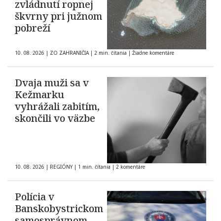
zvládnutí ropnej
škvrny pri južnom
pobreží
10. 08. 2026
|
ZO ZAHRANIČIA
|
2 min. čítania
|
Žiadne komentáre
Dvaja muži sa v
Kežmarku
vyhrážali zabitím,
skončili vo väzbe
10. 08. 2026
|
REGIÓNY
|
1 min. čítania
|
2 komentáre
Polícia v
Banskobystrickom
samosprávnom