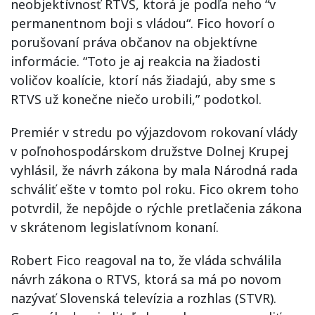
neobjektívnosť RTVS, ktorá je podľa neho “v
permanentnom boji s vládou“. Fico hovorí o
porušovaní práva občanov na objektívne
informácie. “Toto je aj reakcia na žiadosti
voličov koalície, ktorí nás žiadajú, aby sme s
RTVS už konečne niečo urobili,” podotkol.
Premiér v stredu po výjazdovom rokovaní vlády
v poľnohospodárskom družstve Dolnej Krupej
vyhlásil, že návrh zákona by mala Národná rada
schváliť ešte v tomto pol roku. Fico okrem toho
potvrdil, že nepôjde o rýchle pretlačenia zákona
v skrátenom legislatívnom konaní.
Robert Fico reagoval na to, že vláda schválila
návrh zákona o RTVS, ktorá sa má po novom
nazývať Slovenská televízia a rozhlas (STVR).