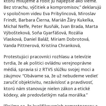
ktorú milujeme a robiť ju najlepšie ako vieme.
Bez strachu, výčitiek a kompromisov,” deklarujú
v spoločnom videu Eva Pribylincová, Miroslav
Frindt, Barbara Čierna, Marián Žáry Kukelka,
Michal Neffe, Peter Rusňák, Ivan Brada, Marta
Výbošteková, Soňa Gyarfášová, Rozália
Vlasková, Daniel Baláž, Miriam Dobrotová,
Vanda Pittnerová, Kristína Chranková,
Protestujúci pracovníci rozhlasu a televízie
tvrdia, že ak politici ovládnu verejnoprávne
médiá, spravia si z RTVS slúžku svojej moci a
záujmov. “Obávame sa, že už nebudeme vedieť
zaručiť objektivitu, nezávislosť a pravdivosť,
ktorú nám stanovuje nielen zákon a etické
kódexy, ale predovšetkým naša morálka.”