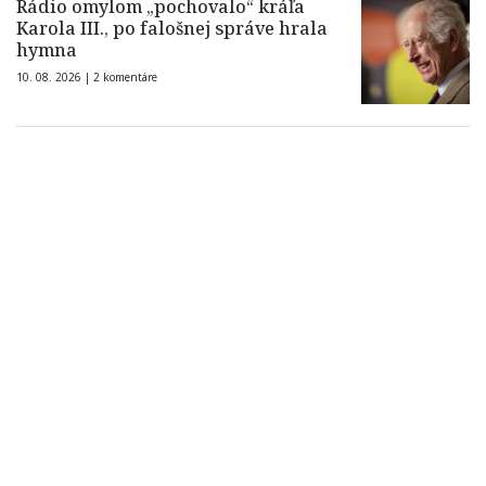
Rádio omylom „pochovalo“ kráľa
Karola III., po falošnej správe hrala
hymna
10. 08. 2026 |
2 komentáre