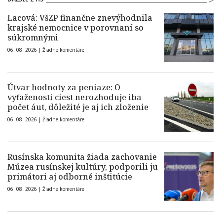
Lacová: VšZP finančne znevýhodnila
krajské nemocnice v porovnaní so
súkromnými
06. 08. 2026 |
Žiadne komentáre
Útvar hodnoty za peniaze: O
vyťaženosti ciest nerozhoduje iba
počet áut, dôležité je aj ich zloženie
06. 08. 2026 |
Žiadne komentáre
Rusínska komunita žiada zachovanie
Múzea rusínskej kultúry, podporili ju
primátori aj odborné inštitúcie
06. 08. 2026 |
Žiadne komentáre