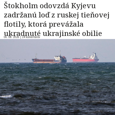
Štokholm odovzdá Kyjevu
zadržanú loď z ruskej tieňovej
flotily, ktorá prevážala
ukradnuté ukrajinské obilie
06. 08. 2026 |
24 komentárov