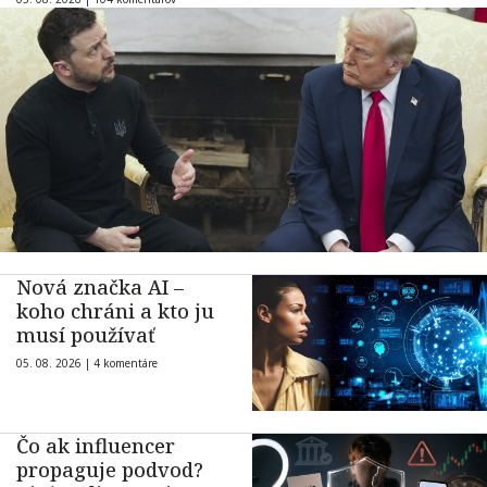
Nová značka AI –
koho chráni a kto ju
musí používať
05. 08. 2026 |
4 komentáre
Čo ak influencer
propaguje podvod?