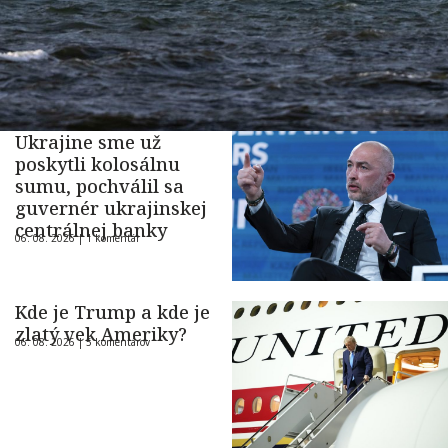
Ukrajine sme už
poskytli kolosálnu
sumu, pochválil sa
guvernér ukrajinskej
centrálnej banky
06. 08. 2026 |
1 komentár
Kde je Trump a kde je
zlatý vek Ameriky?
06. 08. 2026 |
5 komentárov