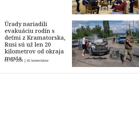
Úrady nariadili
evakuáciu rodín s
deťmi z Kramatorska,
Rusi sú už len 20
kilometrov od okraja
mesta
05. 08. 2026 |
42 komentárov