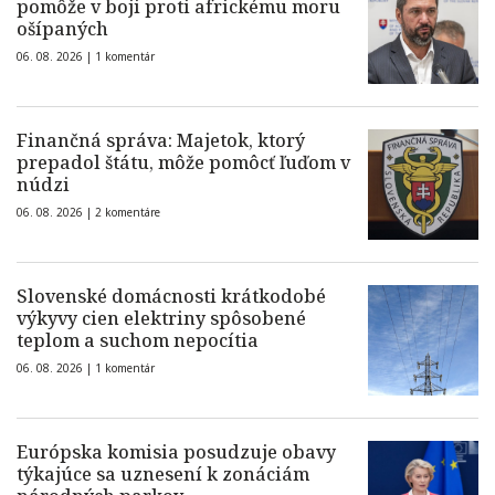
pomôže v boji proti africkému moru
ošípaných
06. 08. 2026 |
1 komentár
Finančná správa: Majetok, ktorý
prepadol štátu, môže pomôcť ľuďom v
núdzi
06. 08. 2026 |
2 komentáre
Slovenské domácnosti krátkodobé
výkyvy cien elektriny spôsobené
teplom a suchom nepocítia
06. 08. 2026 |
1 komentár
Európska komisia posudzuje obavy
týkajúce sa uznesení k zonáciám