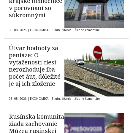
krajské nemocnice
v porovnaní so
súkromnými
06. 08. 2026
|
EKONOMIKA
|
3 min. čítania
|
Žiadne komentáre
Útvar hodnoty za
peniaze: O
vyťaženosti ciest
nerozhoduje iba
počet áut, dôležité
je aj ich zloženie
06. 08. 2026
|
EKONOMIKA
|
3 min. čítania
|
Žiadne komentáre
Rusínska komunita
žiada zachovanie
Múzea rusínskej