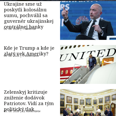
Ukrajine sme už
poskytli kolosálnu
sumu, pochválil sa
guvernér ukrajinskej
centrálnej banky
06. 08. 2026 |
1 komentár
Kde je Trump a kde je
zlatý vek Ameriky?
06. 08. 2026 |
5 komentárov
Zelenskyj kritizuje
zníženie dodávok
Patriotov. Vidí za tým
politický tlak
05. 08. 2026 |
22 komentárov