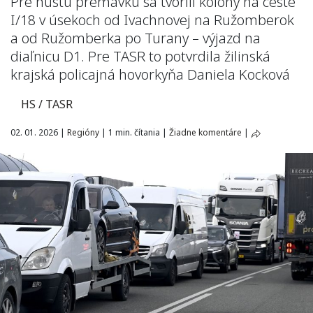
Pre hustú premávku sa tvorili kolóny na ceste
I/18 v úsekoch od Ivachnovej na Ružomberok
a od Ružomberka po Turany – výjazd na
diaľnicu D1. Pre TASR to potvrdila žilinská
krajská policajná hovorkyňa Daniela Kocková
HS / TASR
02. 01. 2026
|
Regióny
|
1 min. čítania
|
Žiadne komentáre
|