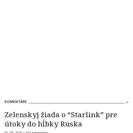
KOMENTÁRE
Zelenskyj žiada o “Starlink” pre
útoky do hĺbky Ruska
05. 08. 2026 |
104 komentárov