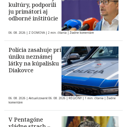
kultúry, podporili
ju primátori aj
odborné inštitúcie
06. 08. 2026
|
Z DOMOVA
|
2 min. čítania
|
Žiadne komentáre
Polícia zasahuje pri
úniku neznámej
látky na kúpalisku
Diakovce
06. 08. 2026
|
Aktualizované 06. 08. 2026
|
REGIÓNY
|
1 min. čítania
|
Žiadne
komentáre
V Pentagóne
vládne strach –