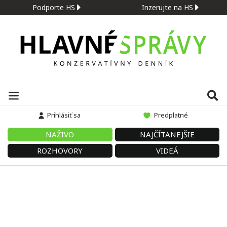
Podporte HS
Inzerujte na HS
Prihlásiť sa
Predplatné
NAŽIVO
NAJČÍTANEJŠIE
ROZHOVORY
VIDEÁ