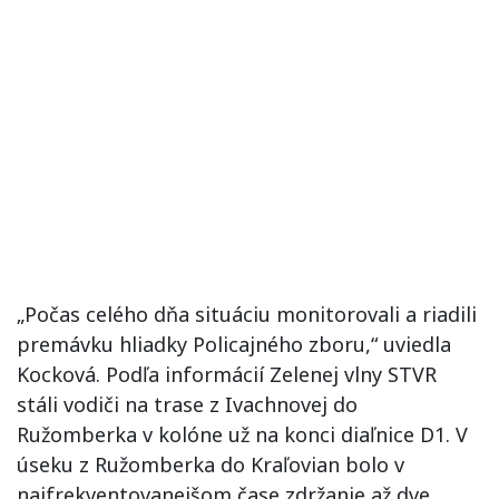
„Počas celého dňa situáciu monitorovali a riadili
premávku hliadky Policajného zboru,“ uviedla
Kocková. Podľa informácií Zelenej vlny STVR
stáli vodiči na trase z Ivachnovej do
Ružomberka v kolóne už na konci diaľnice D1. V
úseku z Ružomberka do Kraľovian bolo v
najfrekventovanejšom čase zdržanie až dve