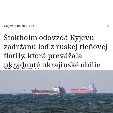
VOJNY A KONFLIKTY
Štokholm odovzdá Kyjevu
zadržanú loď z ruskej tieňovej
flotily, ktorá prevážala
ukradnuté ukrajinské obilie
06. 08. 2026 |
24 komentárov