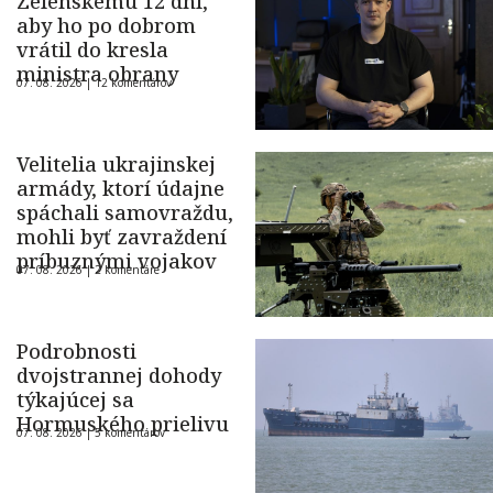
Zelenskému 12 dní,
aby ho po dobrom
vrátil do kresla
ministra obrany
07. 08. 2026 |
12 komentárov
Velitelia ukrajinskej
armády, ktorí údajne
spáchali samovraždu,
mohli byť zavraždení
príbuznými vojakov
07. 08. 2026 |
2 komentáre
Podrobnosti
dvojstrannej dohody
týkajúcej sa
Hormuského prielivu
07. 08. 2026 |
5 komentárov