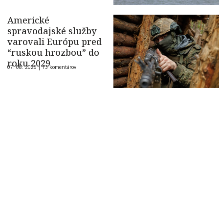
Americké
spravodajské služby
varovali Európu pred
“ruskou hrozbou” do
roku 2029
07. 08. 2026 |
13 komentárov