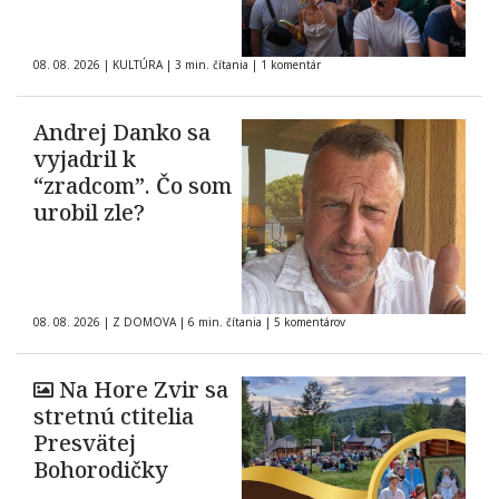
08. 08. 2026
|
KULTÚRA
|
3 min. čítania
|
1 komentár
Andrej Danko sa
vyjadril k
“zradcom”. Čo som
urobil zle?
08. 08. 2026
|
Z DOMOVA
|
6 min. čítania
|
5 komentárov
Na Hore Zvir sa
stretnú ctitelia
Presvätej
Bohorodičky