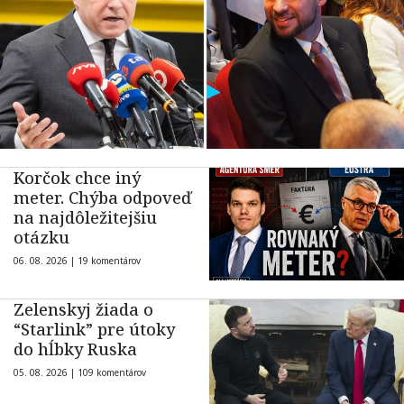
Korčok chce iný
meter. Chýba odpoveď
na najdôležitejšiu
otázku
06. 08. 2026 |
19 komentárov
Zelenskyj žiada o
“Starlink” pre útoky
do hĺbky Ruska
05. 08. 2026 |
109 komentárov