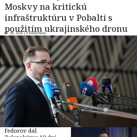
Moskvy na kritickú
infraštruktúru v Pobaltí s
použitím ukrajinského dronu
07. 08. 2026 |
9 komentárov
Fedorov dal