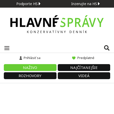
Podporte HS
Inzerujte na HS
Prihlásiť sa
Predplatné
NAŽIVO
NAJČÍTANEJŠIE
ROZHOVORY
VIDEÁ