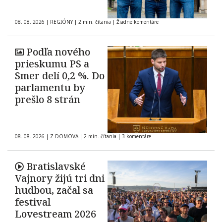
08. 08. 2026
|
REGIÓNY
|
2 min. čítania
|
Žiadne komentáre
Podľa nového
prieskumu PS a
Smer delí 0,2 %. Do
parlamentu by
prešlo 8 strán
08. 08. 2026
|
Z DOMOVA
|
2 min. čítania
|
3 komentáre
Bratislavské
Vajnory žijú tri dni
hudbou, začal sa
festival
Lovestream 2026