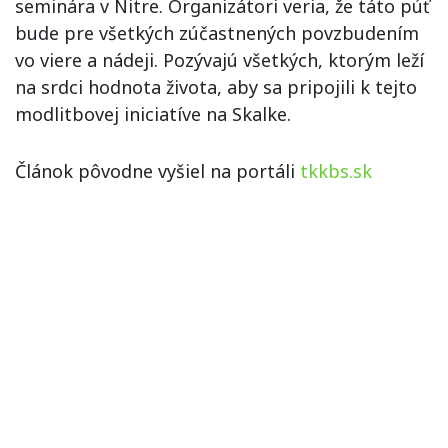
seminára v Nitre. Organizátori veria, že táto púť
bude pre všetkých zúčastnených povzbudením
vo viere a nádeji. Pozývajú všetkých, ktorým leží
na srdci hodnota života, aby sa pripojili k tejto
modlitbovej iniciatíve na Skalke.
Článok pôvodne vyšiel na portáli
tkkbs.sk