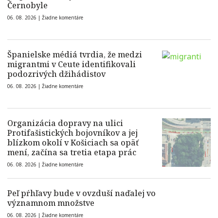
Černobyle
06. 08. 2026 |
Žiadne komentáre
Španielske médiá tvrdia, že medzi
migrantmi v Ceute identifikovali
podozrivých džihádistov
06. 08. 2026 |
Žiadne komentáre
Organizácia dopravy na ulici
Protifašistických bojovníkov a jej
blízkom okolí v Košiciach sa opäť
mení, začína sa tretia etapa prác
06. 08. 2026 |
Žiadne komentáre
Peľ pŕhľavy bude v ovzduší naďalej vo
významnom množstve
06. 08. 2026 |
Žiadne komentáre