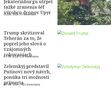
Jekaterinburgu utrpel
ťažké zranenia šéf
výrobcu dronov Upyr
05. 08. 2026 |
3 komentáre
Trump skritizoval
Teherán za to, že
poprel jeho slová o
vzájomných
rokovaniach
03. 08. 2026 |
23 komentárov
Zelenskyj predstavil
Putinovi nový návrh,
ponúka tri možnosti
prímeria
03. 08. 2026 |
423 komentárov