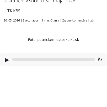
uskutoční v sobotu 30. mája 2026
TK KBS
20. 05. 2026
|
Svetonázor
|
1 min. čítania
|
Žiadne komentáre
|
Foto: putnickemiestoskalka.sk
▶
↻