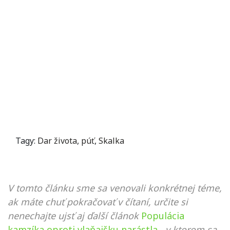
Tagy:
Dar života
,
púť
,
Skalka
V tomto článku sme sa venovali konkrétnej téme,
ak máte chuť pokračovať v čítaní, určite si
nenechajte ujsť aj ďalší článok
Populácia
kamzíka oproti vlaňajšku narástla
, v ktorom sa