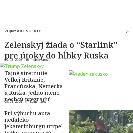
VOJNY A KONFLIKTY
Zelenskyj žiada o “Starlink”
pre útoky do hĺbky Ruska
05. 08. 2026 |
101 komentárov
Tajné stretnutie
Veľkej Británie,
Francúzska, Nemecka
a Ruska. Jedno meno
nechcú prezradiť
05. 08. 2026 |
47 komentárov
Pri výbuchu auta
neďaleko
Jekaterinburgu utrpel
ťažké zranenia šéf