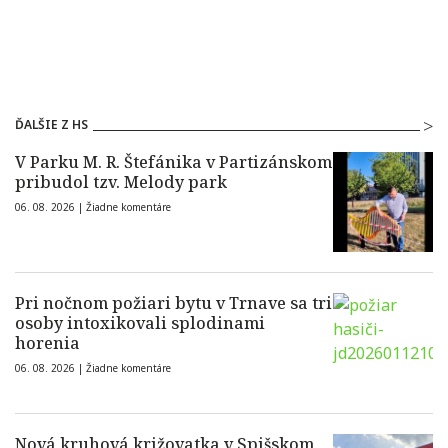
ĎALŠIE Z HS
V Parku M. R. Štefánika v Partizánskom
pribudol tzv. Melody park
06. 08. 2026 |
Žiadne komentáre
Pri nočnom požiari bytu v Trnave sa tri
osoby intoxikovali splodinami
horenia
06. 08. 2026 |
Žiadne komentáre
Nová kruhová križovatka v Spišskom