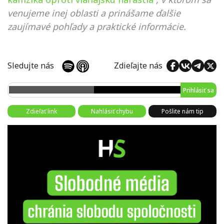
venujeme inej oblasti a prinášame ďalšie
zaujímavé pohľady a praktické informácie.
Sledujte nás
Zdieľajte nás
Prihlásiť sa
Zdieľať link
Nahlásiť chybu
Pošlite nám tip