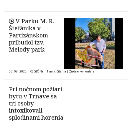
V Parku M. R.
Štefánika v
Partizánskom
pribudol tzv.
Melody park
06. 08. 2026
|
REGIÓNY
|
1 min. čítania
|
Žiadne komentáre
Pri nočnom požiari
bytu v Trnave sa
tri osoby
intoxikovali
splodinami horenia