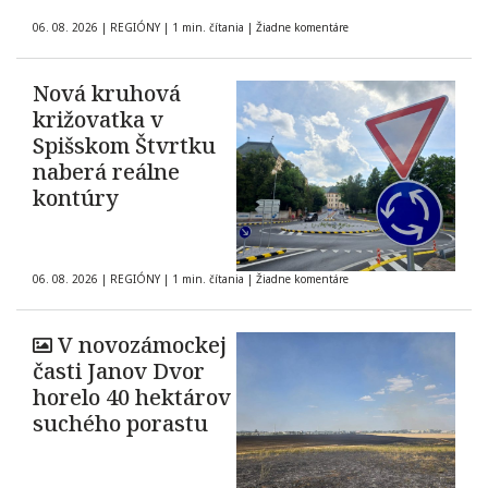
06. 08. 2026
|
REGIÓNY
|
1 min. čítania
|
Žiadne komentáre
Nová kruhová
križovatka v
Spišskom Štvrtku
naberá reálne
kontúry
06. 08. 2026
|
REGIÓNY
|
1 min. čítania
|
Žiadne komentáre
V novozámockej
časti Janov Dvor
horelo 40 hektárov
suchého porastu