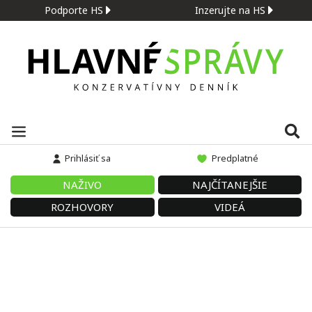
Podporte HS
Inzerujte na HS
Prihlásiť sa
Predplatné
NAŽIVO
NAJČÍTANEJŠIE
ROZHOVORY
VIDEÁ