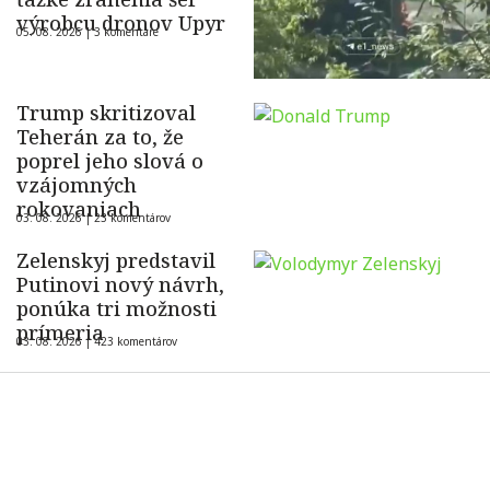
výrobcu dronov Upyr
05. 08. 2026 |
3 komentáre
Trump skritizoval
Teherán za to, že
poprel jeho slová o
vzájomných
rokovaniach
03. 08. 2026 |
23 komentárov
Zelenskyj predstavil
Putinovi nový návrh,
ponúka tri možnosti
prímeria
03. 08. 2026 |
423 komentárov