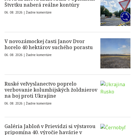
Štvrtku naberá reálne kontúry
06. 08. 2026 |
Žiadne komentáre
V novozámockej časti Janov Dvor
horelo 40 hektárov suchého porastu
06. 08. 2026 |
Žiadne komentáre
Ruské veľvyslanectvo poprelo
verbovanie kolumbijských žoldnierov
na boj proti Ukrajine
06. 08. 2026 |
Žiadne komentáre
Galéria Jabloň v Prievidzi si výstavou
pripomína 40. výročie havárie v