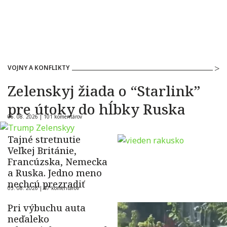
VOJNY A KONFLIKTY
Zelenskyj žiada o “Starlink”
pre útoky do hĺbky Ruska
05. 08. 2026 |
101 komentárov
Tajné stretnutie
Veľkej Británie,
Francúzska, Nemecka
a Ruska. Jedno meno
nechcú prezradiť
05. 08. 2026 |
47 komentárov
Pri výbuchu auta
neďaleko