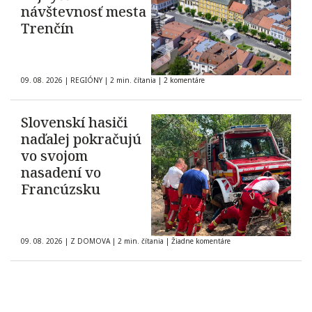
návštevnosť mesta
Trenčín
09. 08. 2026
|
REGIÓNY
|
2 min. čítania
|
2 komentáre
Slovenskí hasiči
naďalej pokračujú
vo svojom
nasadení vo
Francúzsku
09. 08. 2026
|
Z DOMOVA
|
2 min. čítania
|
Žiadne komentáre