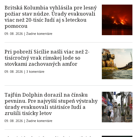
Britská Kolumbia vyhlásila pre lesný
požiar stav núdze. Úrady evakuovali
viac než 20-tisíc ľudí aj s leteckou
pomocou
09. 08. 2026 |
Žiadne komentáre
Pri pobreží Sicílie našli viac než 2-
tisícročný vrak rímskej lode so
stovkami zachovaných amfor
09. 08. 2026 |
3 komentáre
Tajfún Dolphin dorazil na čínsku
pevninu. Pre najvyšší stupeň výstrahy
úrady evakuovali státisíce ľudí a
zrušili tisícky letov
09. 08. 2026 |
Žiadne komentáre