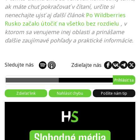
ak máte chuť pokračovať v čítaní, určite si
nenechajte ujsť aj ďalší článok
Po Wildberries
Rusko začalo útočiť na všetko bez rozdielu
, v
ktorom sa venujeme inej oblasti a prinášame
ďalšie zaujímavé pohľady a praktické informácie.
Sledujte nás
Zdieľajte nás
Prihlásiť sa
Zdieľať link
Nahlásiť chybu
Pošlite nám tip