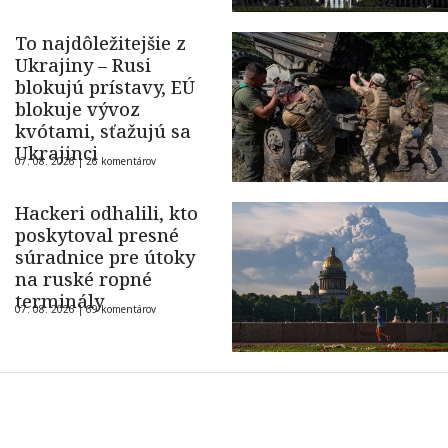
To najdôležitejšie z
Ukrajiny – Rusi
blokujú prístavy, EÚ
blokuje vývoz
kvótami, sťažujú sa
Ukrajinci
07. 08. 2026 |
26 komentárov
Hackeri odhalili, kto
poskytoval presné
súradnice pre útoky
na ruské ropné
terminály
07. 08. 2026 |
69 komentárov