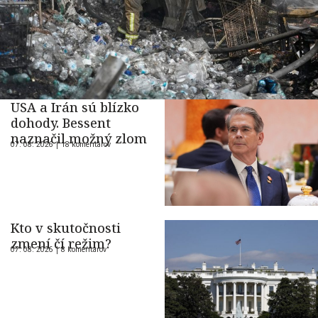
USA a Irán sú blízko
dohody. Bessent
naznačil možný zlom
07. 08. 2026 |
18 komentárov
Kto v skutočnosti
zmení čí režim?
07. 08. 2026 |
8 komentárov