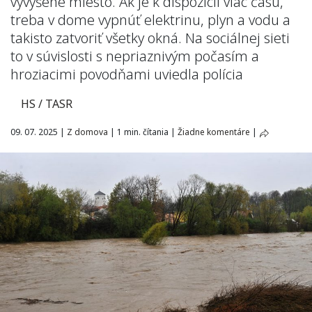
vyvýšené miesto. Ak je k dispozícii viac času,
treba v dome vypnúť elektrinu, plyn a vodu a
takisto zatvoriť všetky okná. Na sociálnej sieti
to v súvislosti s nepriaznivým počasím a
hroziacimi povodňami uviedla polícia
HS / TASR
09. 07. 2025
|
Z domova
|
1 min. čítania
|
Žiadne komentáre
|