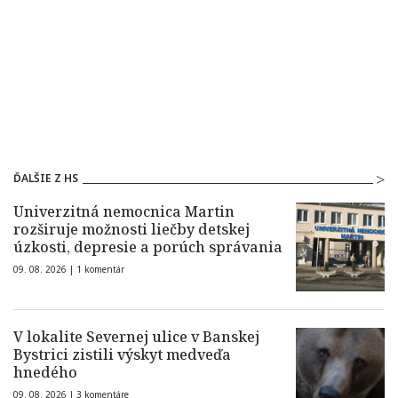
ĎALŠIE Z HS
Univerzitná nemocnica Martin
rozširuje možnosti liečby detskej
úzkosti, depresie a porúch správania
09. 08. 2026 |
1 komentár
V lokalite Severnej ulice v Banskej
Bystrici zistili výskyt medveďa
hnedého
09. 08. 2026 |
3 komentáre