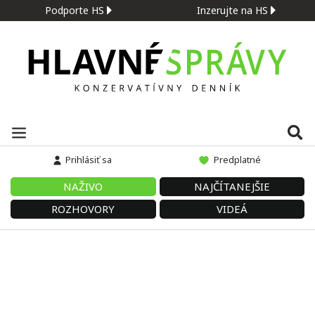
Podporte HS
Inzerujte na HS
Prihlásiť sa
Predplatné
NAŽIVO
NAJČÍTANEJŠIE
ROZHOVORY
VIDEÁ