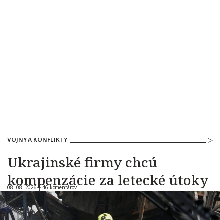
VOJNY A KONFLIKTY
Ukrajinské firmy chcú
kompenzácie za letecké útoky
08. 08. 2026 |
46 komentárov