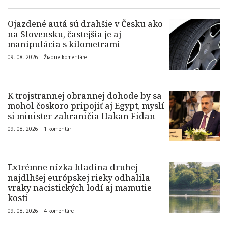
Ojazdené autá sú drahšie v Česku ako
na Slovensku, častejšia je aj
manipulácia s kilometrami
09. 08. 2026 |
Žiadne komentáre
K trojstrannej obrannej dohode by sa
mohol čoskoro pripojiť aj Egypt, myslí
si minister zahraničia Hakan Fidan
09. 08. 2026 |
1 komentár
Extrémne nízka hladina druhej
najdlhšej európskej rieky odhalila
vraky nacistických lodí aj mamutie
kosti
09. 08. 2026 |
4 komentáre