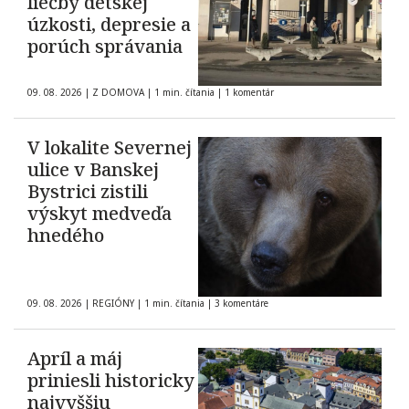
liečby detskej
úzkosti, depresie a
porúch správania
09. 08. 2026
|
Z DOMOVA
|
1 min. čítania
|
1 komentár
V lokalite Severnej
ulice v Banskej
Bystrici zistili
výskyt medveďa
hnedého
09. 08. 2026
|
REGIÓNY
|
1 min. čítania
|
3 komentáre
Apríl a máj
priniesli historicky
najvyššiu