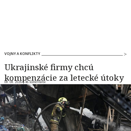
VOJNY A KONFLIKTY
Ukrajinské firmy chcú
kompenzácie za letecké útoky
08. 08. 2026 |
46 komentárov