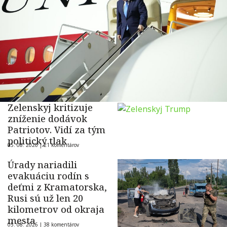
Zelenskyj kritizuje
zníženie dodávok
Patriotov. Vidí za tým
politický tlak
05. 08. 2026 |
21 komentárov
Úrady nariadili
evakuáciu rodín s
deťmi z Kramatorska,
Rusi sú už len 20
kilometrov od okraja
mesta
05. 08. 2026 |
38 komentárov