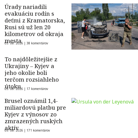
Úrady nariadili
evakuáciu rodín s
deťmi z Kramatorska,
Rusi sú už len 20
kilometrov od okraja
mesta
05. 08. 2026 |
38 komentárov
To najdôležitejšie z
Ukrajiny – Kyjev a
jeho okolie boli
terčom rozsiahleho
útoku
05. 08. 2026 |
17 komentárov
Brusel oznámil 1,4-
miliardovú platbu pre
Kyjev z výnosov zo
zmrazených ruských
aktív
05. 08. 2026 |
171 komentárov