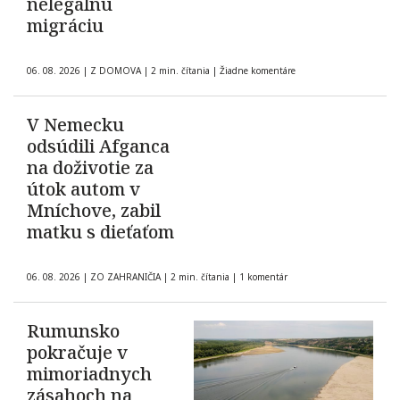
nelegálnu
migráciu
06. 08. 2026
|
Z DOMOVA
|
2 min. čítania
|
Žiadne komentáre
V Nemecku
odsúdili Afganca
na doživotie za
útok autom v
Mníchove, zabil
matku s dieťaťom
06. 08. 2026
|
ZO ZAHRANIČIA
|
2 min. čítania
|
1 komentár
Rumunsko
pokračuje v
mimoriadnych
zásahoch na