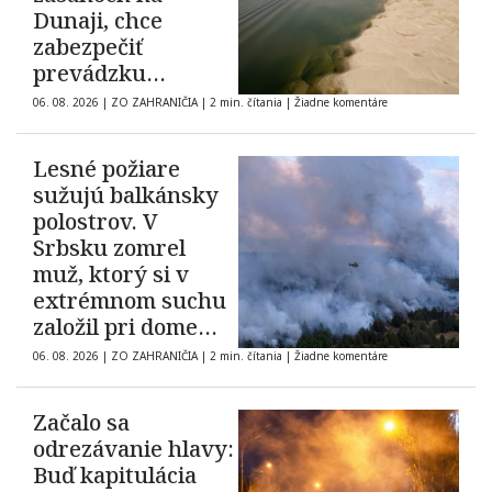
Dunaji, chce
zabezpečiť
prevádzku
elektrárne
06. 08. 2026
|
ZO ZAHRANIČIA
|
2 min. čítania
|
Žiadne komentáre
Cernavodă
Lesné požiare
sužujú balkánsky
polostrov. V
Srbsku zomrel
muž, ktorý si v
extrémnom suchu
založil pri dome
oheň
06. 08. 2026
|
ZO ZAHRANIČIA
|
2 min. čítania
|
Žiadne komentáre
Začalo sa
odrezávanie hlavy:
Buď kapitulácia