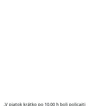
„V piatok krátko po 10.00 h boli policajti