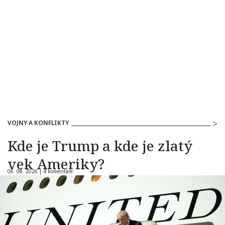
VOJNY A KONFLIKTY
Kde je Trump a kde je zlatý
vek Ameriky?
06. 08. 2026 |
4 komentáre