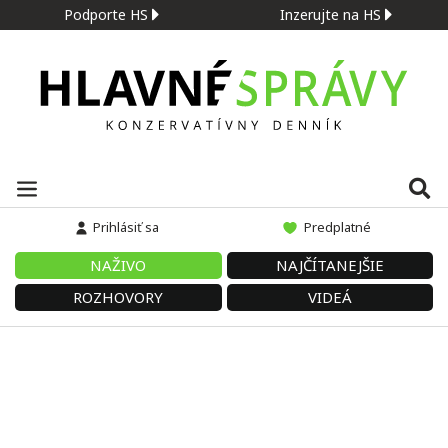
Podporte HS
Inzerujte na HS
Prihlásiť sa
Predplatné
NAŽIVO
NAJČÍTANEJŠIE
ROZHOVORY
VIDEÁ