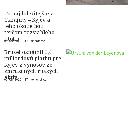
To najdôležitejšie z
Ukrajiny – Kyjev a
jeho okolie boli
terčom rozsiahleho
útoku
05. 08. 2026 |
17 komentárov
Brusel oznámil 1,4-
miliardovú platbu pre
Kyjev z výnosov zo
zmrazených ruských
aktív
05. 08. 2026 |
171 komentárov