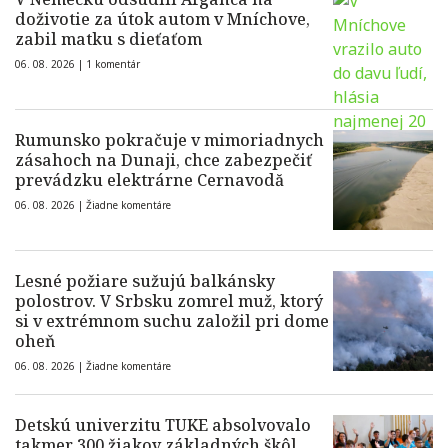
doživotie za útok autom v Mníchove,
zabil matku s dieťaťom
06. 08. 2026 |
1 komentár
Rumunsko pokračuje v mimoriadnych
zásahoch na Dunaji, chce zabezpečiť
prevádzku elektrárne Cernavodă
06. 08. 2026 |
Žiadne komentáre
Lesné požiare sužujú balkánsky
polostrov. V Srbsku zomrel muž, ktorý
si v extrémnom suchu založil pri dome
oheň
06. 08. 2026 |
Žiadne komentáre
Detskú univerzitu TUKE absolvovalo
takmer 300 žiakov základných škôl