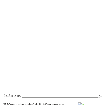
ĎALŠIE Z HS
V Nemecku odsúdili Afganca na