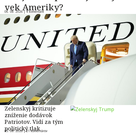
vek Ameriky?
06. 08. 2026 |
4 komentáre
Zelenskyj kritizuje
zníženie dodávok
Patriotov. Vidí za tým
politický tlak
05. 08. 2026 |
21 komentárov