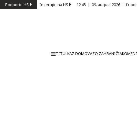
Podporte HS
Inzerujte na HS
12:45
|
09. august 2026
|
Ľubom
TITULKA
Z DOMOVA
ZO ZAHRANIČIA
KOMEN