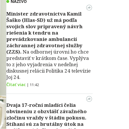
NAŽIVO
Minister zdravotníctva Kamil
Šaško (Hlas-SD) už má podľa
svojich slov pripravený návrh
riešenia k tendru na
prevádzkovanie ambulancií
záchrannej zdravotnej služby
(ZZS).
Na odbornej úrovni ho chce
predstaviť v krátkom čase. Vyplýva
to z jeho vyjadrenia v nedeľnej
diskusnej relácii Politika 24 televízie
Joj 24.
Čítať viac
|
11:42
Dvaja 17-roční mladíci čelia
obvineniu z obzvlášť závažného
zločinu vraždy v štádiu pokusu.
Stíhaní sú za brutálny útok na