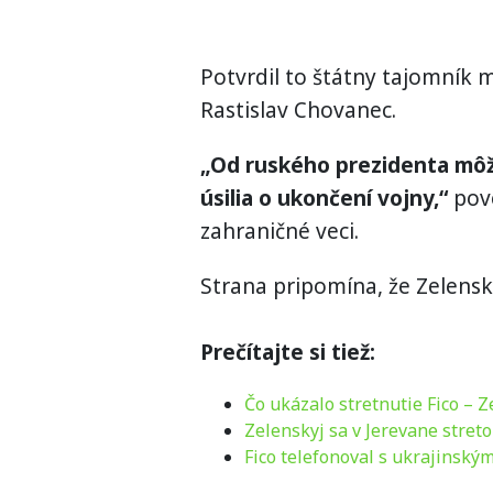
Potvrdil to štátny tajomník m
Rastislav Chovanec.
„Od ruského prezidenta môže
úsilia o ukončení vojny,“
pove
zahraničné veci.
Strana pripomína, že Zelenskyj
Prečítajte si tiež:
Čo ukázalo stretnutie Fico – Z
Zelenskyj sa v Jerevane stret
Fico telefonoval s ukrajinsk