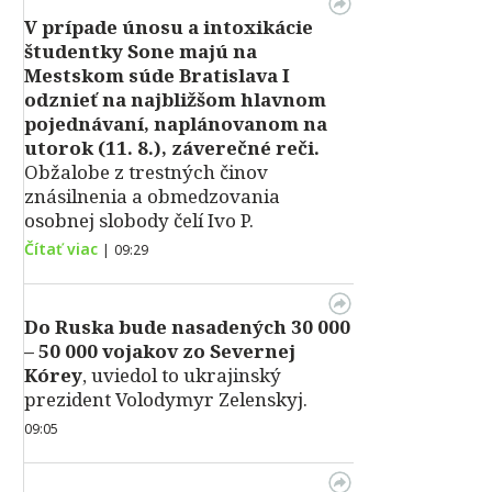
V prípade únosu a intoxikácie
študentky Sone majú na
Mestskom súde Bratislava I
odznieť na najbližšom hlavnom
pojednávaní, naplánovanom na
utorok (11. 8.), záverečné reči.
Obžalobe z trestných činov
znásilnenia a obmedzovania
osobnej slobody čelí Ivo P.
Čítať viac
|
09:29
Do Ruska bude nasadených 30 000
– 50 000 vojakov zo Severnej
Kórey
, uviedol to ukrajinský
prezident Volodymyr Zelenskyj.
09:05