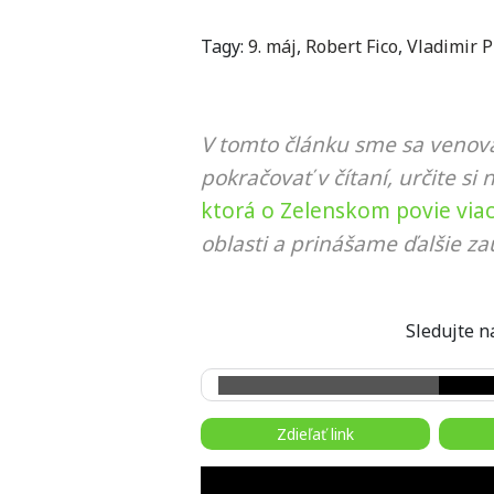
Tagy:
9. máj
,
Robert Fico
,
Vladimir P
V tomto článku sme sa venova
pokračovať v čítaní, určite si 
ktorá o Zelenskom povie viac 
oblasti a prinášame ďalšie za
Sledujte
Zdieľať link