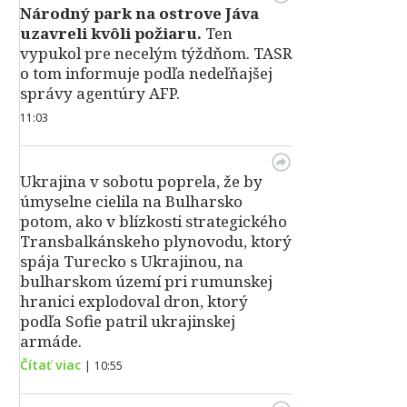
Národný park na ostrove Jáva
uzavreli kvôli požiaru.
Ten
vypukol pre necelým týždňom. TASR
o tom informuje podľa nedeľňajšej
správy agentúry AFP.
11:03
Ukrajina v sobotu poprela, že by
úmyselne cielila na Bulharsko
potom, ako v blízkosti strategického
Transbalkánskeho plynovodu, ktorý
spája Turecko s Ukrajinou, na
bulharskom území pri rumunskej
hranici explodoval dron, ktorý
podľa Sofie patril ukrajinskej
armáde.
Čítať viac
|
10:55