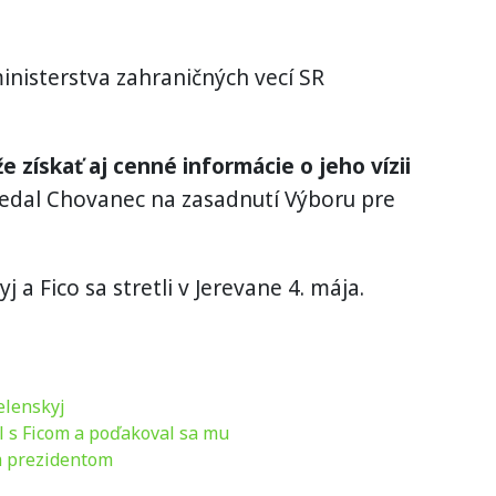
inisterstva zahraničných vecí SR
 získať aj cenné informácie o jeho vízii
dal Chovanec na zasadnutí Výboru pre
 a Fico sa stretli v Jerevane 4. mája.
elenskyj
ol s Ficom a poďakoval sa mu
ým prezidentom