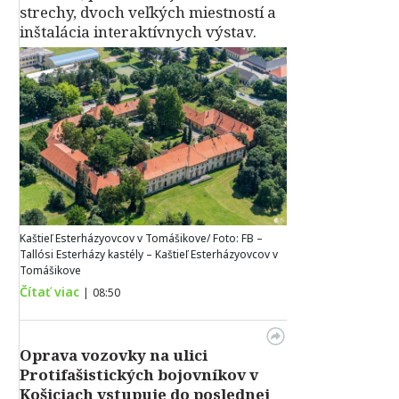
strechy, dvoch veľkých miestností a
inštalácia interaktívnych výstav.
Kaštieľ Esterházyovcov v Tomášikove/ Foto: FB –
Tallósi Esterházy kastély – Kaštieľ Esterházyovcov v
Tomášikove
Čítať viac
|
08:50
Oprava vozovky na ulici
Protifašistických bojovníkov v
Košiciach vstupuje do poslednej