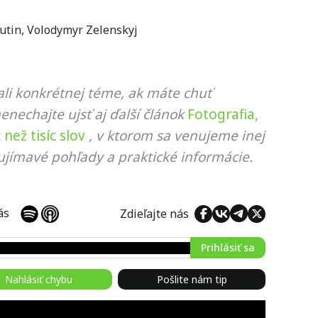
utin
,
Volodymyr Zelenskyj
li konkrétnej téme, ak máte chuť
nenechajte ujsť aj ďalší článok
Fotografia,
než tisíc slov
, v ktorom sa venujeme inej
ujímavé pohľady a praktické informácie.
 nás
Zdieľajte nás
Prihlásiť sa
Nahlásiť chybu
Pošlite nám tip