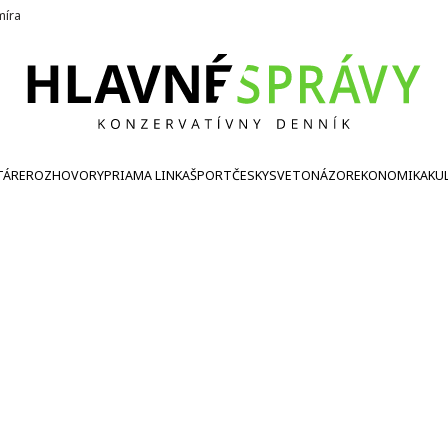
íra
TÁRE
ROZHOVORY
PRIAMA LINKA
ŠPORT
ČESKY
SVETONÁZOR
EKONOMIKA
KU