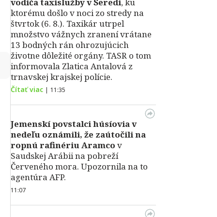
vodiča taxislužby v Seredi
, ku
ktorému došlo v noci zo stredy na
štvrtok (6. 8.). Taxikár utrpel
množstvo vážnych zranení vrátane
13 bodných rán ohrozujúcich
životne dôležité orgány. TASR o tom
↻
informovala Zlatica Antalová z
trnavskej krajskej polície.
Čítať viac
|
11:35
Jemenskí povstalci húsíovia v
nedeľu oznámili, že zaútočili na
ropnú rafinériu Aramco
v
Saudskej Arábii na pobreží
Červeného mora. Upozornila na to
agentúra AFP.
11:07