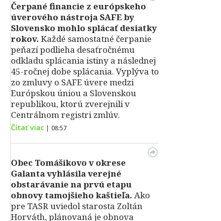
Čerpané financie z európskeho
úverového nástroja SAFE by
Slovensko mohlo splácať desiatky
rokov.
Každé samostatné čerpanie
peňazí podlieha desaťročnému
odkladu splácania istiny a následnej
45-ročnej dobe splácania. Vyplýva to
zo zmluvy o SAFE úvere medzi
Európskou úniou a Slovenskou
republikou, ktorú zverejnili v
Centrálnom registri zmlúv.
Čítať viac
|
08:57
Obec Tomášikovo v okrese
Galanta vyhlásila verejné
obstarávanie na prvú etapu
obnovy tamojšieho kaštieľa.
Ako
pre TASR uviedol starosta Zoltán
Horváth, plánovaná je obnova