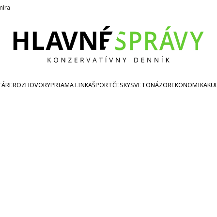
íra
TÁRE
ROZHOVORY
PRIAMA LINKA
ŠPORT
ČESKY
SVETONÁZOR
EKONOMIKA
KU