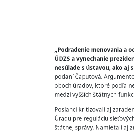
„Podradenie menovania a o
ÚDZS a vynechanie preziden
nesúlade s ústavou, ako aj s
podaní Čaputová. Argumento
oboch úradov, ktoré podľa n
medzi vyšších štátnych funkc
Poslanci kritizovali aj zarade
Úradu pre reguláciu sieťový
štátnej správy. Namietali aj