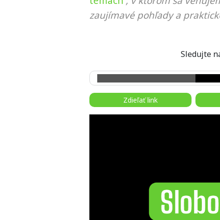
témach
, v ktorom sa venujem
zaujímavé pohľady a praktick
Sledujte
Zdieľať link