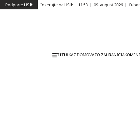
Podporte HS
Inzerujte na HS
11:53
|
09. august 2026
|
Ľubom
TITULKA
Z DOMOVA
ZO ZAHRANIČIA
KOMEN