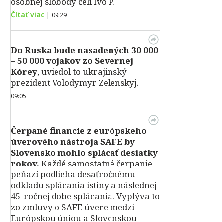
osobnej slobody čelí Ivo P.
Čítať viac
|
09:29
Do Ruska bude nasadených 30 000
– 50 000 vojakov zo Severnej
Kórey
, uviedol to ukrajinský
prezident Volodymyr Zelenskyj.
09:05
Čerpané financie z európskeho
úverového nástroja SAFE by
Slovensko mohlo splácať desiatky
rokov.
Každé samostatné čerpanie
peňazí podlieha desaťročnému
odkladu splácania istiny a následnej
45-ročnej dobe splácania. Vyplýva to
zo zmluvy o SAFE úvere medzi
Európskou úniou a Slovenskou