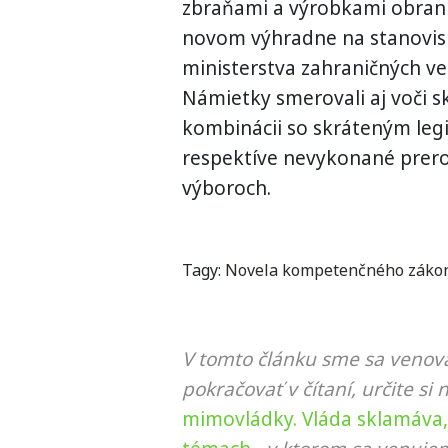
zbraňami a výrobkami obrann
novom výhradne na stanovisk
ministerstva zahraničných vec
Námietky smerovali aj voči s
kombinácii so skráteným leg
respektíve nevykonané prer
výboroch.
Tagy:
Novela kompetenčného záko
V tomto článku sme sa venova
pokračovať v čítaní, určite si 
mimovládky. Vláda sklamáva, 