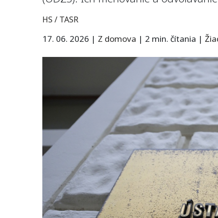
HS / TASR
17. 06. 2026
|
Z domova
|
2 min. čítania
|
Ži