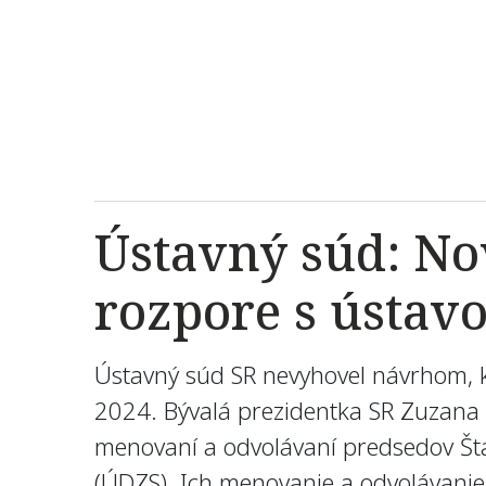
Ústavný súd: No
rozpore s ústav
Ústavný súd SR nevyhovel návrhom, k
2024. Bývalá prezidentka SR Zuzana 
menovaní a odvolávaní predsedov Šta
(ÚDZS). Ich menovanie a odvolávanie 