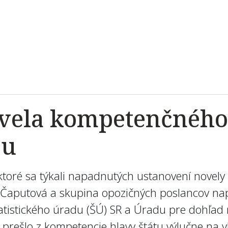
vela kompetenčného 
ou
toré sa týkali napadnutých ustanovení novely
Čaputová a skupina opozičných poslancov nap
tistického úradu (ŠÚ) SR a Úradu pre dohľad 
prešlo z kompetencie hlavy štátu výlučne na 