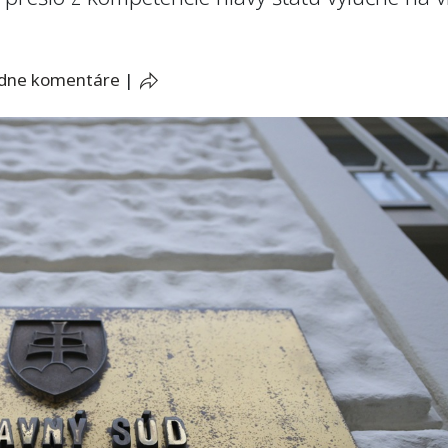
adne komentáre
|