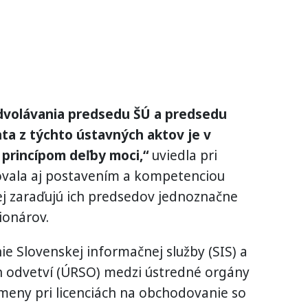
dvolávania predsedu ŠÚ a predsedu
ta z týchto ústavných aktov je v
 princípom deľby moci,“
uviedla pri
vala aj postavením a kompetenciou
ej zaraďujú ich predsedov jednoznačne
ionárov.
nie Slovenskej informačnej služby (SIS) a
ch odvetví (ÚRSO) medzi ústredné orgány
 zmeny pri licenciách na obchodovanie so