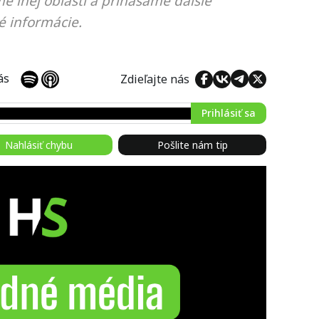
e inej oblasti a prinášame ďalšie
é informácie.
 nás
Zdieľajte nás
Prihlásiť sa
Nahlásiť chybu
Pošlite nám tip