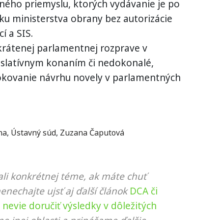
ého priemyslu, ktorých vydávanie je po
u ministerstva obrany bez autorizácie
í a SIS.
krátenej parlamentnej rozprave v
islatívnym konaním či nedokonalé,
okovanie návrhu novely v parlamentných
na
,
Ústavný súd
,
Zuzana Čaputová
li konkrétnej téme, ak máte chuť
nenechajte ujsť aj ďalší článok
DCA či
nevie doručiť výsledky v dôležitých