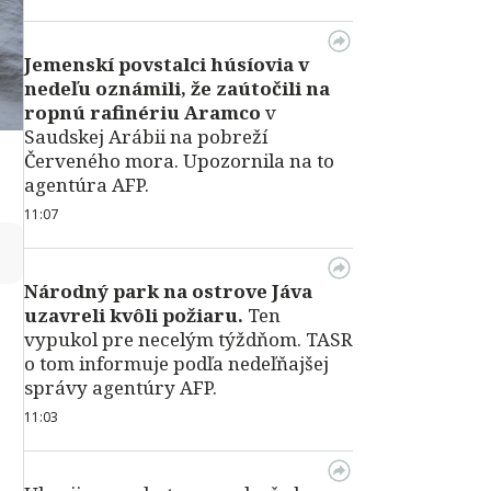
Jemenskí povstalci húsíovia v
nedeľu oznámili, že zaútočili na
ropnú rafinériu Aramco
v
Saudskej Arábii na pobreží
Červeného mora. Upozornila na to
agentúra AFP.
11:07
↻
Národný park na ostrove Jáva
uzavreli kvôli požiaru.
Ten
vypukol pre necelým týždňom. TASR
o tom informuje podľa nedeľňajšej
správy agentúry AFP.
11:03