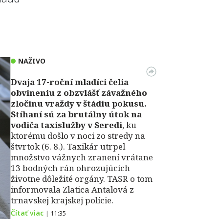
NAŽIVO
Dvaja 17-roční mladíci čelia
obvineniu z obzvlášť závažného
zločinu vraždy v štádiu pokusu.
Stíhaní sú za brutálny útok na
vodiča taxislužby v Seredi
, ku
ktorému došlo v noci zo stredy na
štvrtok (6. 8.). Taxikár utrpel
množstvo vážnych zranení vrátane
13 bodných rán ohrozujúcich
životne dôležité orgány. TASR o tom
informovala Zlatica Antalová z
trnavskej krajskej polície.
Čítať viac
|
11:35