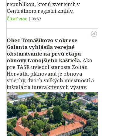
republikou, ktorú zverejnili v
Centrálnom registri zmlúv.
Čítať viac
|
08:57
Obec Tomášikovo v okrese
Galanta vyhlásila verejné
obstarávanie na prvú etapu
obnovy tamojšieho kaštieľa.
Ako
pre TASR uviedol starosta Zoltán
Horváth, plánovaná je obnova
strechy, dvoch veľkých miestností a
inštalácia interaktívnych výstav.