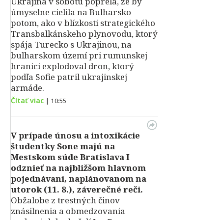
Ukrajina v sobotu poprela, že by
úmyselne cielila na Bulharsko
potom, ako v blízkosti strategického
Transbalkánskeho plynovodu, ktorý
spája Turecko s Ukrajinou, na
bulharskom území pri rumunskej
hranici explodoval dron, ktorý
podľa Sofie patril ukrajinskej
armáde.
Čítať viac
|
10:55
V prípade únosu a intoxikácie
študentky Sone majú na
Mestskom súde Bratislava I
odznieť na najbližšom hlavnom
pojednávaní, naplánovanom na
utorok (11. 8.), záverečné reči.
Obžalobe z trestných činov
znásilnenia a obmedzovania