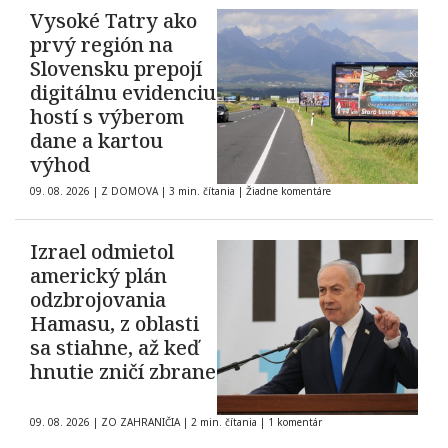
Vysoké Tatry ako
prvý región na
Slovensku prepojí
digitálnu evidenciu
hostí s výberom
dane a kartou
výhod
09. 08. 2026
|
Z DOMOVA
|
3 min. čítania
|
Žiadne komentáre
Izrael odmietol
americký plán
odzbrojovania
Hamasu, z oblasti
sa stiahne, až keď
hnutie zničí zbrane
09. 08. 2026
|
ZO ZAHRANIČIA
|
2 min. čítania
|
1 komentár