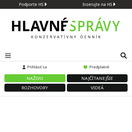
Podporte HS
Inzerujte na HS
Prihlásiť sa
Predplatné
NAŽIVO
NAJČÍTANEJŠIE
ROZHOVORY
VIDEÁ