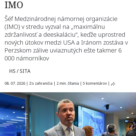
IMO
Šéf Medzinárodnej námornej organizácie
(IMO) v stredu vyzval na „maximálnu
zdržanlivosť a deeskaláciu“, keďže uprostred
nových útokov medzi USA a Iránom zostáva v
Perzskom zálive uviaznutých ešte takmer 6
000 námorníkov
HS / SITA
08. 07. 2026
|
Zo zahraničia
|
2 min. čítania
|
5 komentárov
|