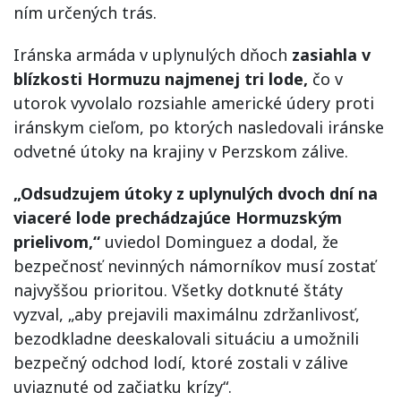
ním určených trás.
Iránska armáda v uplynulých dňoch
zasiahla v
blízkosti Hormuzu najmenej tri lode,
čo v
utorok vyvolalo rozsiahle americké údery proti
iránskym cieľom, po ktorých nasledovali iránske
odvetné útoky na krajiny v Perzskom zálive.
„Odsudzujem útoky z uplynulých dvoch dní na
viaceré lode prechádzajúce Hormuzským
prielivom,“
uviedol Dominguez a dodal, že
bezpečnosť nevinných námorníkov musí zostať
najvyššou prioritou. Všetky dotknuté štáty
vyzval, „aby prejavili maximálnu zdržanlivosť,
bezodkladne deeskalovali situáciu a umožnili
bezpečný odchod lodí, ktoré zostali v zálive
uviaznuté od začiatku krízy“.