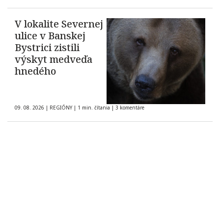
V lokalite Severnej
ulice v Banskej
Bystrici zistili
výskyt medveďa
hnedého
09. 08. 2026
|
REGIÓNY
|
1 min. čítania
|
3 komentáre