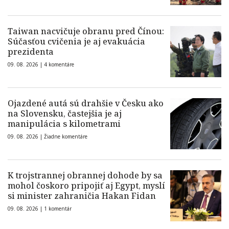
Taiwan nacvičuje obranu pred Čínou:
Súčasťou cvičenia je aj evakuácia
prezidenta
09. 08. 2026 |
4 komentáre
Ojazdené autá sú drahšie v Česku ako
na Slovensku, častejšia je aj
manipulácia s kilometrami
09. 08. 2026 |
Žiadne komentáre
K trojstrannej obrannej dohode by sa
mohol čoskoro pripojiť aj Egypt, myslí
si minister zahraničia Hakan Fidan
09. 08. 2026 |
1 komentár