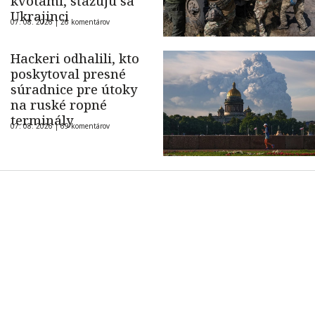
kvótami, sťažujú sa
Ukrajinci
07. 08. 2026 |
26 komentárov
Hackeri odhalili, kto
poskytoval presné
súradnice pre útoky
na ruské ropné
terminály
07. 08. 2026 |
69 komentárov