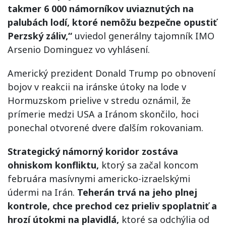
takmer 6 000 námorníkov uviaznutých na
palubách lodí, ktoré nemôžu bezpečne opustiť
Perzský záliv,“
uviedol generálny tajomník IMO
Arsenio Dominguez vo vyhlásení.
Americký prezident Donald Trump po obnovení
bojov v reakcii na iránske útoky na lode v
Hormuzskom prielive v stredu oznámil, že
prímerie medzi USA a Iránom skončilo, hoci
ponechal otvorené dvere ďalším rokovaniam.
Strategický námorný koridor zostáva
ohniskom konfliktu,
ktorý sa začal koncom
februára masívnymi americko-izraelskými
údermi na Irán.
Teherán trvá na jeho plnej
kontrole, chce prechod cez prieliv spoplatniť a
hrozí útokmi na plavidlá,
ktoré sa odchýlia od