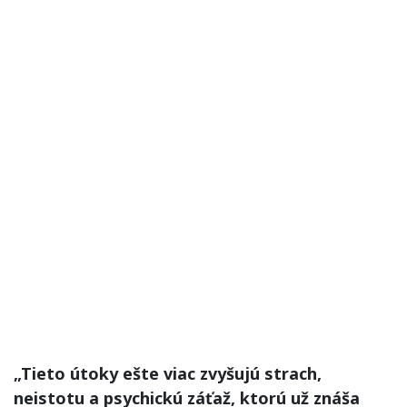
„Tieto útoky ešte viac zvyšujú strach,
neistotu a psychickú záťaž, ktorú už znáša