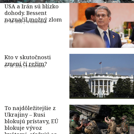
USA a Irán sú blízko
dohody. Bessent
naznačil možný zlom
07. 08. 2026 |
18 komentárov
Kto v skutočnosti
zmení čí režim?
07. 08. 2026 |
8 komentárov
To najdôležitejšie z
Ukrajiny – Rusi
blokujú prístavy, EÚ
blokuje vývoz