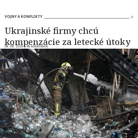
VOJNY A KONFLIKTY
Ukrajinské firmy chcú
kompenzácie za letecké útoky
08. 08. 2026 |
46 komentárov