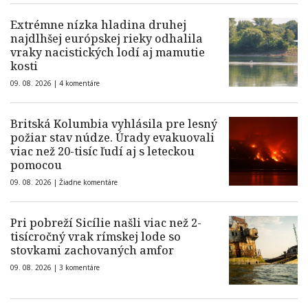
Extrémne nízka hladina druhej
najdlhšej európskej rieky odhalila
vraky nacistických lodí aj mamutie
kosti
09. 08. 2026 |
4 komentáre
Britská Kolumbia vyhlásila pre lesný
požiar stav núdze. Úrady evakuovali
viac než 20-tisíc ľudí aj s leteckou
pomocou
09. 08. 2026 |
Žiadne komentáre
Pri pobreží Sicílie našli viac než 2-
tisícročný vrak rímskej lode so
stovkami zachovaných amfor
09. 08. 2026 |
3 komentáre