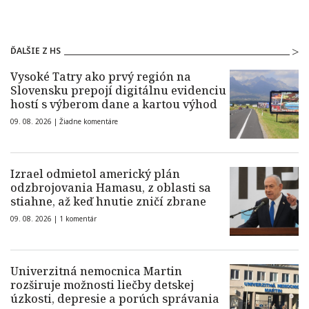
ĎALŠIE Z HS
Vysoké Tatry ako prvý región na
Slovensku prepojí digitálnu evidenciu
hostí s výberom dane a kartou výhod
09. 08. 2026 |
Žiadne komentáre
Izrael odmietol americký plán
odzbrojovania Hamasu, z oblasti sa
stiahne, až keď hnutie zničí zbrane
09. 08. 2026 |
1 komentár
Univerzitná nemocnica Martin
rozširuje možnosti liečby detskej
úzkosti, depresie a porúch správania