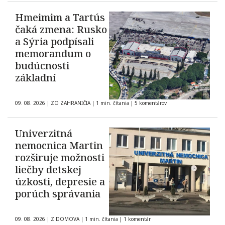
Hmeimim a Tartús
čaká zmena: Rusko
a Sýria podpísali
memorandum o
budúcnosti
základní
09. 08. 2026
|
ZO ZAHRANIČIA
|
1 min. čítania
|
5 komentárov
Univerzitná
nemocnica Martin
rozširuje možnosti
liečby detskej
úzkosti, depresie a
porúch správania
09. 08. 2026
|
Z DOMOVA
|
1 min. čítania
|
1 komentár