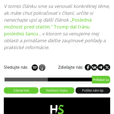
V tomto článku sme sa venovali konkrétnej téme,
ak máte chuť pokračovať v čítaní, určite si
nenechajte ujsť aj ďalší článok
„Posledná
možnosť pred sťatím.“ Trump dal Iránu
poslednú šancu
, v ktorom sa venujeme inej
oblasti a prinášame ďalšie zaujímavé pohľady a
praktické informácie.
Sledujte nás
Zdieľajte nás
Prihlásiť sa
Zdieľať link
Nahlásiť chybu
Pošlite nám tip