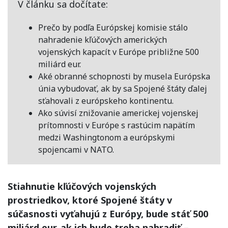
V článku sa dočítate:
Prečo by podľa Európskej komisie stálo
nahradenie kľúčových amerických
vojenských kapacít v Európe približne 500
miliárd eur.
Aké obranné schopnosti by musela Európska
únia vybudovať, ak by sa Spojené štáty ďalej
sťahovali z európskeho kontinentu.
Ako súvisí znižovanie americkej vojenskej
prítomnosti v Európe s rastúcim napätím
medzi Washingtonom a európskymi
spojencami v NATO.
Stiahnutie kľúčových vojenských
prostriedkov, ktoré Spojené štáty v
súčasnosti vyťahujú z Európy, bude stáť 500
miliárd eur, ak ich bude treba nahradiť
–