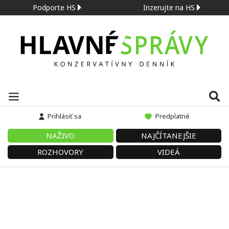
Podporte HS
Inzerujte na HS
Prihlásiť sa
Predplatné
NAŽIVO
NAJČÍTANEJŠIE
ROZHOVORY
VIDEÁ