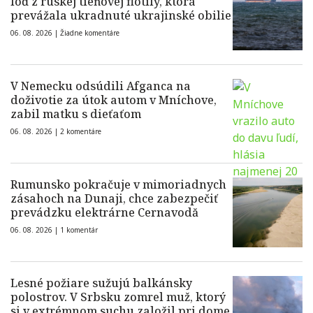
loď z ruskej tieňovej flotily, ktorá
prevážala ukradnuté ukrajinské obilie
06. 08. 2026 |
Žiadne komentáre
V Nemecku odsúdili Afganca na
doživotie za útok autom v Mníchove,
zabil matku s dieťaťom
06. 08. 2026 |
2 komentáre
Rumunsko pokračuje v mimoriadnych
zásahoch na Dunaji, chce zabezpečiť
prevádzku elektrárne Cernavodă
06. 08. 2026 |
1 komentár
Lesné požiare sužujú balkánsky
polostrov. V Srbsku zomrel muž, ktorý
si v extrémnom suchu založil pri dome