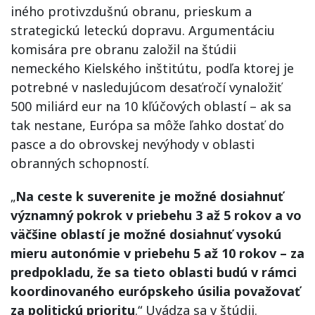
iného protivzdušnú obranu, prieskum a
strategickú leteckú dopravu. Argumentáciu
komisára pre obranu založil na štúdii
nemeckého Kielského inštitútu, podľa ktorej je
potrebné v nasledujúcom desaťročí vynaložiť
500 miliárd eur na 10 kľúčových oblastí – ak sa
tak nestane, Európa sa môže ľahko dostať do
pasce a do obrovskej nevýhody v oblasti
obranných schopností.
„
Na ceste k suverenite je možné dosiahnuť
významný pokrok v priebehu 3 až 5 rokov a vo
väčšine oblastí je možné dosiahnuť vysokú
mieru autonómie v priebehu 5 až 10 rokov – za
predpokladu, že sa tieto oblasti budú v rámci
koordinovaného európskeho úsilia považovať
za politickú prioritu
.“ Uvádza sa v štúdii.