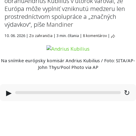
obranuAndrius Kubilius v utorok varoval, že
Európa môže vyplniť vzniknutú medzeru len
prostredníctvom spolupráce a „značných
výdavkov“, píše
Mandiner
10. 06. 2026
|
Zo zahraničia
|
3 min. čítania
|
8 komentárov
|
Na snímke európsky komisár Andrius Kubilius / Foto: SITA/AP-
John Thys/Pool Photo via AP
▶
↻