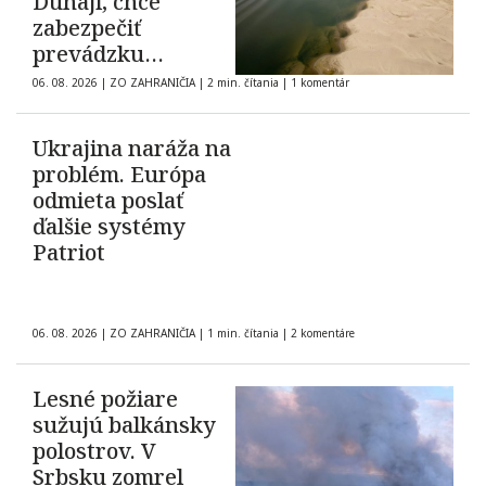
Dunaji, chce
zabezpečiť
prevádzku
elektrárne
06. 08. 2026
|
ZO ZAHRANIČIA
|
2 min. čítania
|
1 komentár
Cernavodă
Ukrajina naráža na
problém. Európa
odmieta poslať
ďalšie systémy
Patriot
06. 08. 2026
|
ZO ZAHRANIČIA
|
1 min. čítania
|
2 komentáre
Lesné požiare
sužujú balkánsky
polostrov. V
Srbsku zomrel