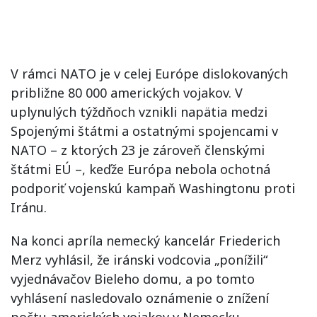
V rámci NATO je v celej Európe dislokovaných
približne 80 000 amerických vojakov. V
uplynulých týždňoch vznikli napätia medzi
Spojenými štátmi a ostatnými spojencami v
NATO – z ktorých 23 je zároveň členskými
štátmi EÚ –, keďže Európa nebola ochotná
podporiť vojenskú kampaň Washingtonu proti
Iránu.
Na konci apríla nemecký kancelár Friederich
Merz vyhlásil, že iránski vodcovia „ponížili“
vyjednávačov Bieleho domu, a po tomto
vyhlásení nasledovalo oznámenie o znížení
počtu amerických vojakov v Nemecku.