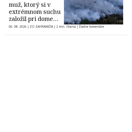
muž, ktorý si v
extrémnom suchu
založil pri dome
oheň
06. 08. 2026
|
ZO ZAHRANIČIA
|
2 min. čítania
|
Žiadne komentáre