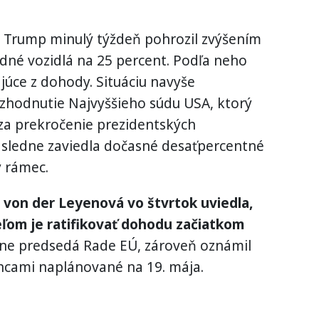
o Trump minulý týždeň pohrozil zvýšením
adné vozidlá na 25 percent. Podľa neho
júce z dohody. Situáciu navyše
zhodnutie Najvyššieho súdu USA, ktorý
 za prekročenie prezidentských
ásledne zaviedla dočasné desaťpercentné
y rámec.
 von der Leyenová vo štvrtok uviedla,
eľom je ratifikovať dohodu začiatkom
lne predsedá Rade EÚ, zároveň oznámil
ancami naplánované na 19. mája.