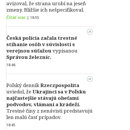
avizoval, že strana urobí na jeseň
zmeny. Bližšie ich nešpecifikoval.
Čítať viac
|
18:55
Česká polícia začala trestné
stíhanie osôb v súvislosti s
verejnou súťažou
vypísanou
Správou železníc.
18:46
Poľský denník
Rzeczpospolita
uviedol, že
Ukrajinci sa v Poľsku
najčastejšie stávajú obeťami
podvodov, vlámaní a krádeží.
Trestné činy z nenávisti predstavujú
len malú časť prípadov.
18:45