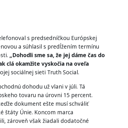
telefonoval s predsedníčkou Európskej
novou a súhlasil s predĺžením termínu
sti.
„Dohodli sme sa, že jej dáme čas do
nak clá okamžite vyskočia na oveľa
jej sociálnej sieti Truth Social.
chodnú dohodu už vlani v júli. Tá
ópskeho tovaru na úrovni 15 percent.
keďže dokument ešte musí schváliť
ké štáty Únie. Koncom marca
i, zároveň však žiadali dodatočné