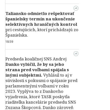
Taliansko odmietlo rešpektovať
španielsky termín na ukončenie
selektívnych hraničných kontrol
pri cestujúcich, ktorí prichádzajú zo
Španielska.
18:59
Predseda koaličnej SNS Andrej
Danko vylúčil, že by sa jeho
strana pred voľbami spájala s
inými subjektmi.
Vyhlásil to aj v
súvislosti s pokusmi o spájanie pred
parlamentnými voľbami v roku
2023. Vyplýva to z Dankovho
vyjadrenia, ktoré TASR poskytla
riaditeľka kancelárie predsedu SNS
Zuzana Škopcová. Danko zároveň