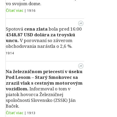
vo svojom dome.
Čítať viac
|
19:16
Spotová
cena zlata
bola pred 16:00
4348,87 USD dolára za troyskú
uncu.
V porovnaní so záverom
obchodovania narástla o 2,6 %.
19:14
Na železničnom priecestí v úseku
Pod Lesom – Starý Smokovec sa
zrazil vlak s cestným motorovým
vozidlom.
Informoval o tom v
piatok hovorca Železničnej
spoločnosti Slovensko (ZSSK) Ján
Baček.
Čítať viac
|
19:13