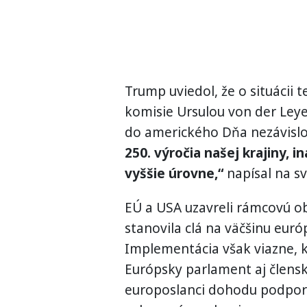
Trump uviedol, že o situácii 
komisie Ursulou von der Leye
do amerického Dňa nezávislo
250. výročia našej krajiny, i
vyššie úrovne,“
napísal na svo
EÚ a USA uzavreli rámcovú ob
stanovila clá na väčšinu eur
Implementácia však viazne, 
Európsky parlament aj člens
europoslanci dohodu podporil