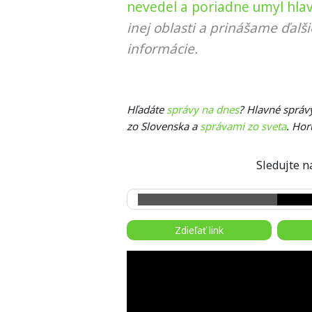
nevedel a poriadne umyl hla
inej oblasti a prinášame ďalš
informácie.
Hľadáte
správy na dnes
? Hlavné správ
zo Slovenska a
správami zo sveta
. Hor
Sledujte
Zdieľať link