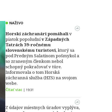
NAŽIVO
Horskí záchranári pomáhali
v
piatok popoludní
v Západných
Tatrách 39-ročnému
slovenskému turistovi
, ktorý sa
pod Predným Salatínom pošmykol a
so zraneným členkom nebol
schopný pokračovať v túre.
Informovala o tom Horská
záchranná služba (HZS) na svojom
webe.
Čítať viac
|
19:31
Z údajov miestnych úradov vyplýva,