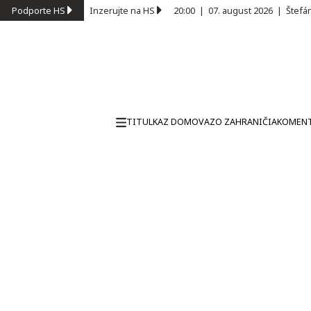
Podporte HS
Inzerujte na HS
20:00
|
07. august 2026
|
Štefá
TITULKA
Z DOMOVA
ZO ZAHRANIČIA
KOMEN