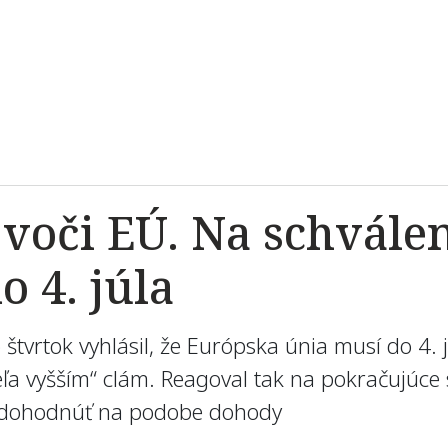
 voči EÚ. Na schvále
o 4. júla
tvrtok vyhlásil, že Európska únia musí do 4. 
veľa vyšším“ clám. Reagoval tak na pokračujúce
vne dohodnúť na podobe dohody