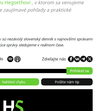
vu Hegsethovi
, v ktorom sa venujeme
ie zaujímavé pohľady a praktické
y sú nezávislý slovenský denník s najnovšími správami
úce správy sledujeme v reálnom čase.
 nás
Zdieľajte nás
Prihlásiť sa
Nahlásiť chybu
Pošlite nám tip