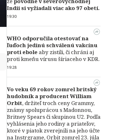
že
povodne v severovýchodnej
Indii si vyžiadali viac ako 97 obetí.
19:30
WHO odporučila otestovať na
ľuďoch jedinú schválenú vakcínu
proti ebole
aby zistili, či chráni aj
proti kmeňu vírusu šíriaceho v KDR.
↻
19:28
Vo veku 69 rokov zomrel britský
hudobník a producent William
Orbit
, držiteľ troch ceny Grammy,
známy spoluprácou s Madonnou,
Britney Spears či skupinou U2. Podľa
vyhlásenia jeho rodiny a priateľov,
ktoré v piatok zverejnili na jeho účte
na Instrgrame, Orbit zomrel 23. júla