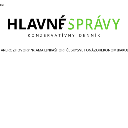
nia
TÁRE
ROZHOVORY
PRIAMA LINKA
ŠPORT
ČESKY
SVETONÁZOR
EKONOMIKA
KU