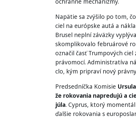
ochranné mechanizmy.
Napätie sa zvýšilo po tom, č
ciel na európske autá a nákl
Brusel neplní záväzky vyplýva
skomplikovalo februárové ro
označil časť Trumpových ciel
právomocí. Administratíva n
clo, kým pripraví nový právn
Predsedníčka Komisie
Ursula
že rokovania napredujú a ci
júla
. Cyprus, ktorý momentá
ďalšie rokovania s europosl