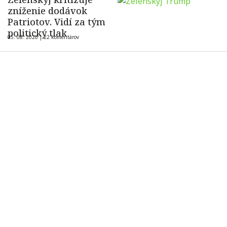
zníženie dodávok
Patriotov. Vidí za tým
politický tlak
05. 08. 2026 |
22 komentárov