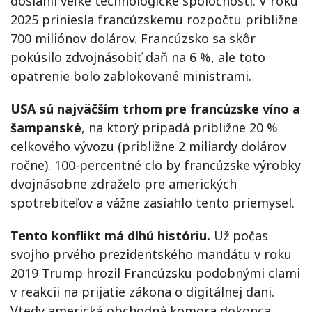
dosiahli veľké technologické spoločnosti. V roku
2025 priniesla francúzskemu rozpočtu približne
700 miliónov dolárov. Francúzsko sa skôr
pokúsilo zdvojnásobiť daň na 6 %, ale toto
opatrenie bolo zablokované ministrami.
USA sú najväčším trhom pre francúzske víno a
šampanské
, na ktorý pripadá približne 20 %
celkového vývozu (približne 2 miliardy dolárov
ročne). 100-percentné clo by francúzske výrobky
dvojnásobne zdraželo pre amerických
spotrebiteľov a vážne zasiahlo tento priemysel.
Tento konflikt má dlhú históriu.
Už počas
svojho prvého prezidentského mandátu v roku
2019 Trump hrozil Francúzsku podobnými clami
v reakcii na prijatie zákona o digitálnej dani.
Vtedy americká obchodná komora dokonca