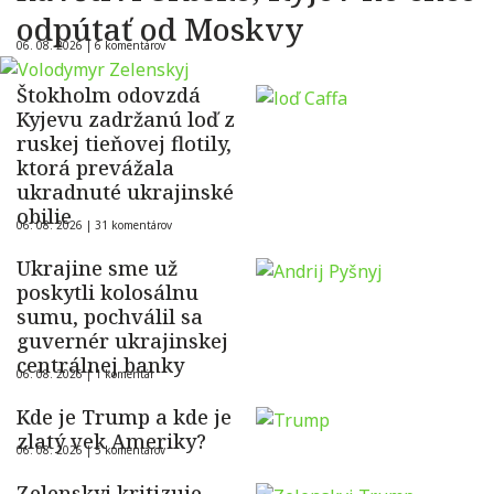
odpútať od Moskvy
06. 08. 2026 |
6 komentárov
Štokholm odovzdá
Kyjevu zadržanú loď z
ruskej tieňovej flotily,
ktorá prevážala
ukradnuté ukrajinské
obilie
06. 08. 2026 |
31 komentárov
Ukrajine sme už
poskytli kolosálnu
sumu, pochválil sa
guvernér ukrajinskej
centrálnej banky
06. 08. 2026 |
1 komentár
Kde je Trump a kde je
zlatý vek Ameriky?
06. 08. 2026 |
5 komentárov
Zelenskyj kritizuje