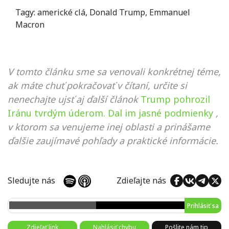
Tagy:
americké clá
,
Donald Trump
,
Emmanuel
Macron
V tomto článku sme sa venovali konkrétnej téme,
ak máte chuť pokračovať v čítaní, určite si
nenechajte ujsť aj ďalší článok
Trump pohrozil
Iránu tvrdým úderom. Dal im jasné podmienky
,
v ktorom sa venujeme inej oblasti a prinášame
ďalšie zaujímavé pohľady a praktické informácie.
Sledujte nás
Zdieľajte nás
Prihlásiť sa
Zdieľať link
Nahlásiť chybu
Pošlite nám tip