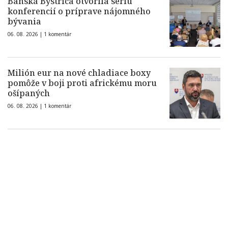
Banská Bystrica otvorila sériu
konferencií o príprave nájomného
bývania
06. 08. 2026 |
1 komentár
Milión eur na nové chladiace boxy
pomôže v boji proti africkému moru
ošípaných
06. 08. 2026 |
1 komentár