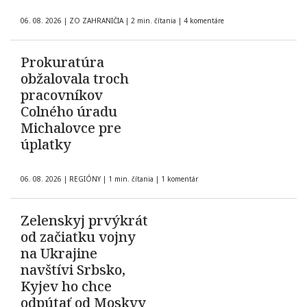
06. 08. 2026
|
ZO ZAHRANIČIA
|
2 min. čítania
|
4 komentáre
Prokuratúra
obžalovala troch
pracovníkov
Colného úradu
Michalovce pre
úplatky
06. 08. 2026
|
REGIÓNY
|
1 min. čítania
|
1 komentár
Zelenskyj prvýkrát
od začiatku vojny
na Ukrajine
navštívi Srbsko,
Kyjev ho chce
odpútať od Moskvy