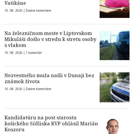
Vatikáne
10. 08. 2026 |
Žiadne komentáre
Na železničnom moste v Liptovskom
Mikuláši došlo v stredu k stretu osoby
s vlakom
10. 08. 2026 |
1 komentár
Nezvestného muža našli v Dunaji bez
známok života
10. 08. 2026 |
Žiadne komentáre
Kandidatúru na post starostu
košického Sídliska KVP ohlásil Marián
Koszoru