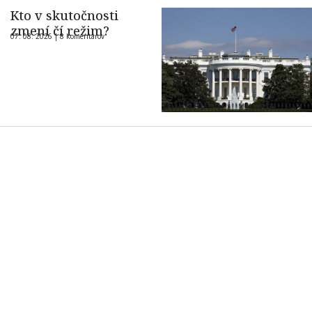
Kto v skutočnosti
zmení čí režim?
07. 08. 2026 |
8 komentárov