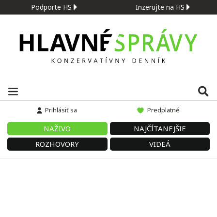
Podporte HS
Inzerujte na HS
Prihlásiť sa
Predplatné
NAŽIVO
NAJČÍTANEJŠIE
ROZHOVORY
VIDEÁ