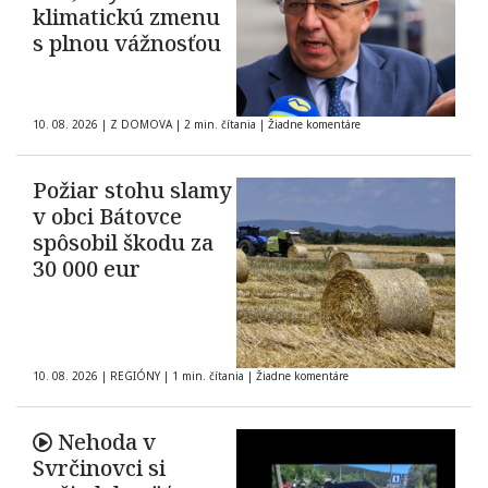
klimatickú zmenu
s plnou vážnosťou
10. 08. 2026
|
Z DOMOVA
|
2 min. čítania
|
Žiadne komentáre
Požiar stohu slamy
v obci Bátovce
spôsobil škodu za
30 000 eur
10. 08. 2026
|
REGIÓNY
|
1 min. čítania
|
Žiadne komentáre
Nehoda v
Svrčinovci si