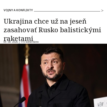
VOJNY A KONFLIKTY
Ukrajina chce už na jeseň
zasahovať Rusko balistickými
raketami
09. 08. 2026 |
115 komentárov