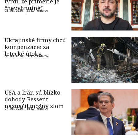
tvrdí, že prímerie je
“nevyhnutné”
08. 08. 2026 |
35 komentárov
Ukrajinské firmy chcú
kompenzácie za
letecké útoky
08. 08. 2026 |
50 komentárov
USA a Irán sú blízko
dohody. Bessent
naznačil možný zlom
07. 08. 2026 |
18 komentárov