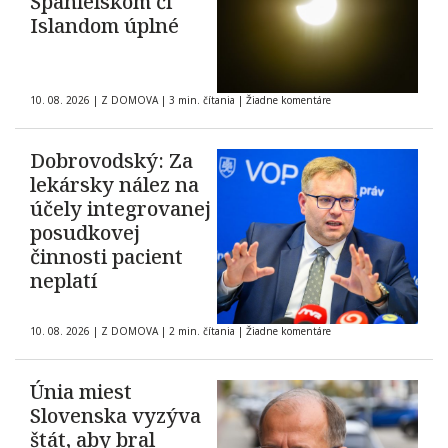
Španielskom či
Islandom úplné
10. 08. 2026
|
Z DOMOVA
|
3 min. čítania
|
Žiadne komentáre
Dobrovodský: Za
lekársky nález na
účely integrovanej
posudkovej
činnosti pacient
neplatí
10. 08. 2026
|
Z DOMOVA
|
2 min. čítania
|
Žiadne komentáre
Únia miest
Slovenska vyzýva
štát, aby bral