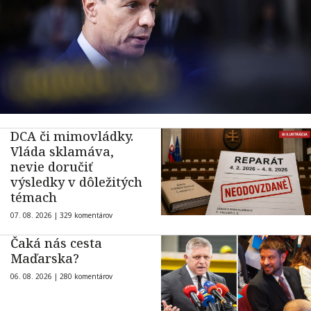
DCA či mimovládky.
Vláda sklamáva,
nevie doručiť
výsledky v dôležitých
témach
07. 08. 2026 |
329 komentárov
Čaká nás cesta
Maďarska?
06. 08. 2026 |
280 komentárov