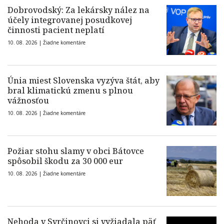
Dobrovodský: Za lekársky nález na
účely integrovanej posudkovej
činnosti pacient neplatí
10. 08. 2026 |
Žiadne komentáre
Únia miest Slovenska vyzýva štát, aby
bral klimatickú zmenu s plnou
vážnosťou
10. 08. 2026 |
Žiadne komentáre
Požiar stohu slamy v obci Bátovce
spôsobil škodu za 30 000 eur
10. 08. 2026 |
Žiadne komentáre
Nehoda v Svrčinovci si vyžiadala päť