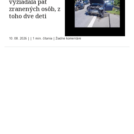
vyžiadala päť
zranených osôb, z
toho dve deti
10. 08. 2026
|
|
1 min. čítania
|
Žiadne komentáre