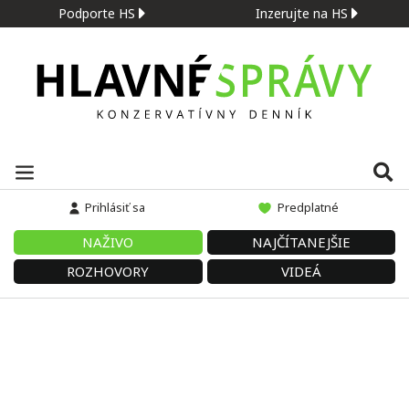
Podporte HS
Inzerujte na HS
Prihlásiť sa
Predplatné
NAŽIVO
NAJČÍTANEJŠIE
ROZHOVORY
VIDEÁ