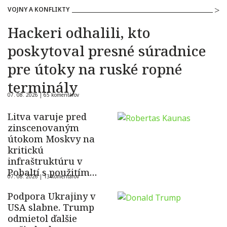
VOJNY A KONFLIKTY
Hackeri odhalili, kto
poskytoval presné súradnice
pre útoky na ruské ropné
terminály
07. 08. 2026 |
65 komentárov
Litva varuje pred
zinscenovaným
útokom Moskvy na
kritickú
infraštruktúru v
Pobaltí s použitím
07. 08. 2026 |
13 komentárov
ukrajinského dronu
Podpora Ukrajiny v
USA slabne. Trump
odmietol ďalšie