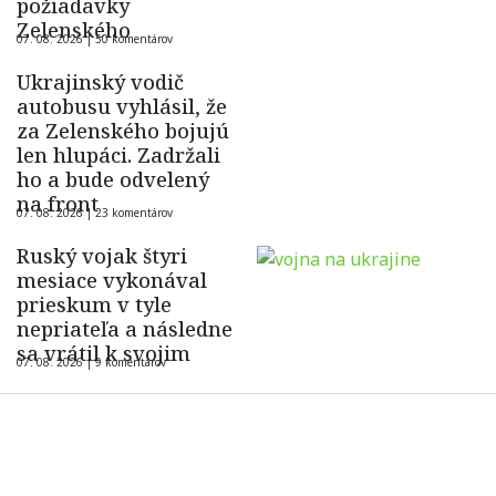
požiadavky
Zelenského
07. 08. 2026 |
50 komentárov
Ukrajinský vodič
autobusu vyhlásil, že
za Zelenského bojujú
len hlupáci. Zadržali
ho a bude odvelený
na front
07. 08. 2026 |
23 komentárov
Ruský vojak štyri
mesiace vykonával
prieskum v tyle
nepriateľa a následne
sa vrátil k svojim
07. 08. 2026 |
9 komentárov