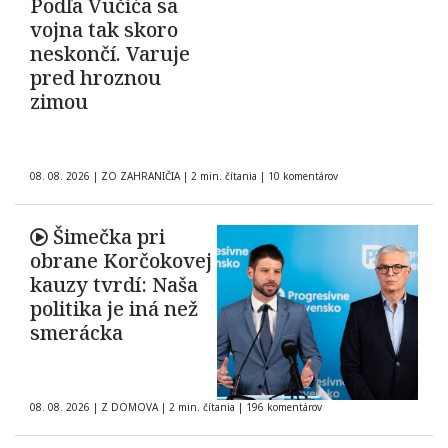
Podľa Vučića sa
vojna tak skoro
neskončí. Varuje
pred hroznou
zimou
08. 08. 2026
|
ZO ZAHRANIČIA
|
2 min. čítania
|
10 komentárov
Šimečka pri
obrane Korčokovej
kauzy tvrdí: Naša
politika je iná než
smerácka
08. 08. 2026
|
Z DOMOVA
|
2 min. čítania
|
196 komentárov