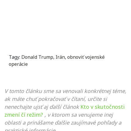
Tagy:
Donald Trump
,
Irán
,
obnoviť vojenské
operácie
V tomto článku sme sa venovali konkrétnej téme,
ak máte chuť pokračovať v čítaní, určite si
nenechajte ujsť aj ďalší článok
Kto v skutočnosti
zmení čí režim?
, v ktorom sa venujeme inej
oblasti a prinášame ďalšie zaujímavé pohľady a
praktické informácie.