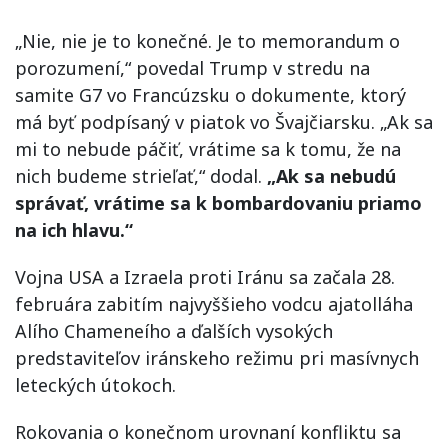
„Nie, nie je to konečné. Je to memorandum o
porozumení,“ povedal Trump v stredu na
samite G7 vo Francúzsku o dokumente, ktorý
má byť podpísaný v piatok vo Švajčiarsku. „Ak sa
mi to nebude páčiť, vrátime sa k tomu, že na
nich budeme strieľať,“ dodal.
„Ak sa nebudú
správať, vrátime sa k bombardovaniu priamo
na ich hlavu.“
Vojna USA a Izraela proti Iránu sa začala 28.
februára zabitím najvyššieho vodcu ajatolláha
Alího Chameneího a ďalších vysokých
predstaviteľov iránskeho režimu pri masívnych
leteckých útokoch.
Rokovania o konečnom urovnaní konfliktu sa