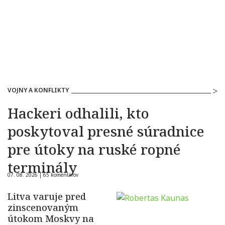
VOJNY A KONFLIKTY
Hackeri odhalili, kto
poskytoval presné súradnice
pre útoky na ruské ropné
terminály
07. 08. 2026 |
65 komentárov
Litva varuje pred
zinscenovaným
útokom Moskvy na