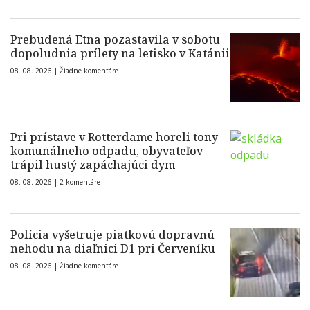
Prebudená Etna pozastavila v sobotu
dopoludnia prílety na letisko v Katánii
08. 08. 2026 |
Žiadne komentáre
Pri prístave v Rotterdame horeli tony
komunálneho odpadu, obyvateľov
trápil hustý zapáchajúci dym
08. 08. 2026 |
2 komentáre
Polícia vyšetruje piatkovú dopravnú
nehodu na diaľnici D1 pri Červeníku
08. 08. 2026 |
Žiadne komentáre