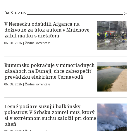
ĎALŠIE Z HS
V Nemecku odsúdili Afganca na
doživotie za útok autom v Mníchove,
zabil matku s dieťaťom
06. 08. 2026 |
Žiadne komentáre
Rumunsko pokračuje v mimoriadnych
zásahoch na Dunaji, chce zabezpečiť
prevádzku elektrárne Cernavodă
06. 08. 2026 |
Žiadne komentáre
Lesné požiare sužujú balkánsky
polostrov. V Srbsku zomrel muž, ktorý
si v extrémnom suchu založil pri dome
oheň