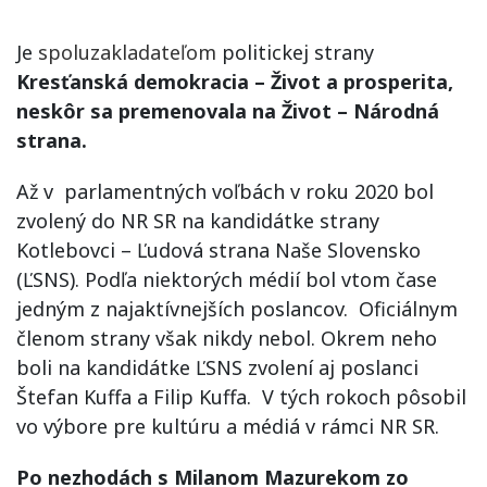
Je
spoluzakladateľom
politickej strany
Kresťanská demokracia – Život a prosperita,
neskôr sa premenovala na Život – Národná
strana.
Až v parlamentných voľbách v roku 2020 bol
zvolený do NR SR na kandidátke strany
Kotlebovci – Ľudová strana Naše Slovensko
(ĽSNS). Podľa niektorých médií bol vtom čase
jedným z najaktívnejších poslancov. Oficiálnym
členom strany však nikdy nebol. Okrem neho
boli na kandidátke ĽSNS zvolení aj poslanci
Štefan Kuffa a Filip Kuffa. V tých rokoch pôsobil
vo výbore pre kultúru a médiá v rámci NR SR.
Po nezhodách s Milanom Mazurekom zo