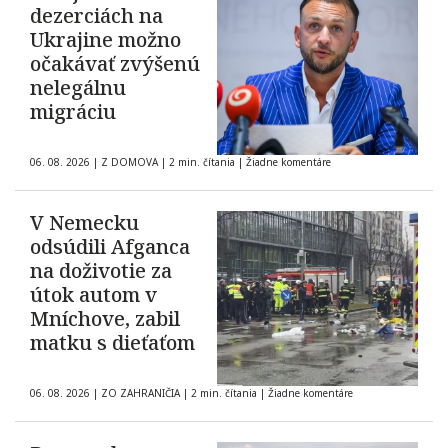
dezerciách na
Ukrajine možno
očakávať zvýšenú
nelegálnu
migráciu
06. 08. 2026
|
Z DOMOVA
|
2 min. čítania
|
Žiadne komentáre
V Nemecku
odsúdili Afganca
na doživotie za
útok autom v
Mníchove, zabil
matku s dieťaťom
06. 08. 2026
|
ZO ZAHRANIČIA
|
2 min. čítania
|
Žiadne komentáre