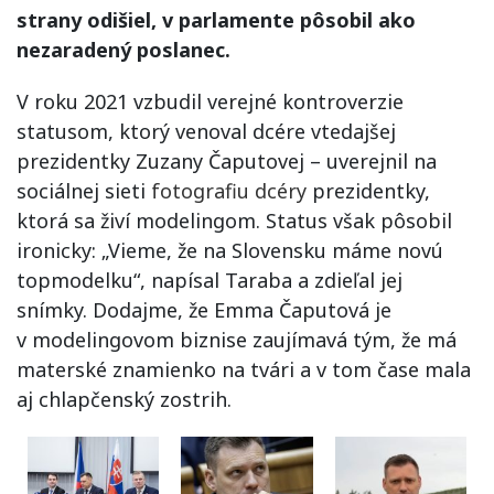
strany odišiel, v parlamente pôsobil ako
nezaradený poslanec.
V roku 2021 vzbudil verejné kontroverzie
statusom, ktorý venoval dcére vtedajšej
prezidentky Zuzany Čaputovej – uverejnil na
sociálnej sieti
fotografiu dcéry
prezidentky,
ktorá sa živí modelingom. Status však pôsobil
ironicky: „Vieme, že na Slovensku máme novú
topmodelku“, napísal Taraba a zdieľal jej
snímky. Dodajme, že Emma Čaputová je
v modelingovom biznise zaujímavá tým, že má
materské znamienko na tvári a v tom čase mala
aj chlapčenský zostrih.