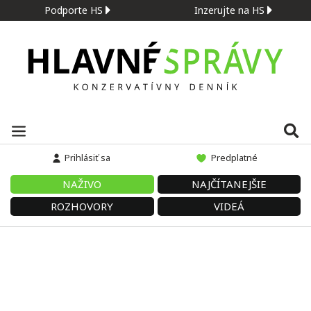
Podporte HS
Inzerujte na HS
Prihlásiť sa
Predplatné
NAŽIVO
NAJČÍTANEJŠIE
ROZHOVORY
VIDEÁ