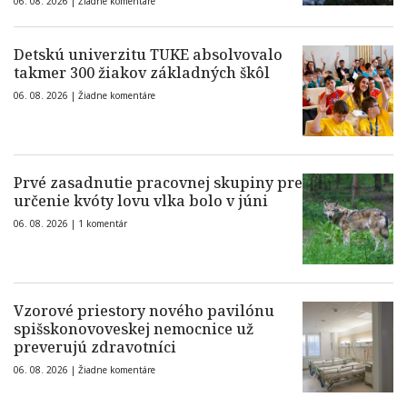
06. 08. 2026 |
Žiadne komentáre
Detskú univerzitu TUKE absolvovalo
takmer 300 žiakov základných škôl
06. 08. 2026 |
Žiadne komentáre
Prvé zasadnutie pracovnej skupiny pre
určenie kvóty lovu vlka bolo v júni
06. 08. 2026 |
1 komentár
Vzorové priestory nového pavilónu
spišskonovoveskej nemocnice už
preverujú zdravotníci
06. 08. 2026 |
Žiadne komentáre