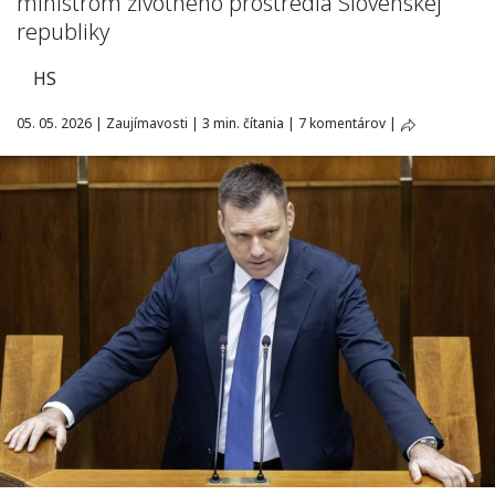
ministrom životného prostredia Slovenskej
republiky
HS
05. 05. 2026
|
Zaujímavosti
|
3 min. čítania
|
7 komentárov
|