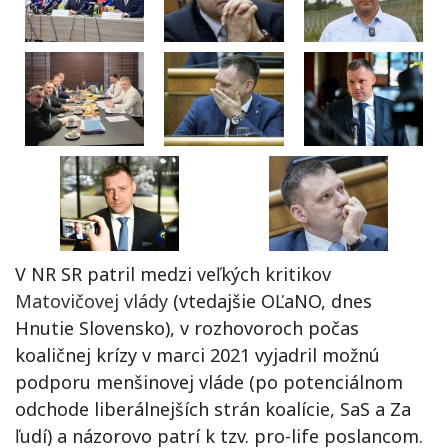
V NR SR patril medzi veľkých kritikov
Matovičovej vlády
(vtedajšie OĽaNO, dnes
Hnutie Slovensko), v rozhovoroch počas
koaličnej krízy v marci 2021 vyjadril možnú
podporu menšinovej vláde (po potenciálnom
odchode liberálnejších strán koalície, SaS a Za
ľudí) a názorovo patrí k tzv. pro-life poslancom.