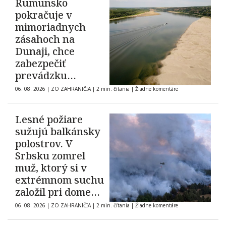
Rumunsko
pokračuje v
mimoriadnych
zásahoch na
Dunaji, chce
zabezpečiť
prevádzku
elektrárne
06. 08. 2026
|
ZO ZAHRANIČIA
|
2 min. čítania
|
Žiadne komentáre
Cernavodă
Lesné požiare
sužujú balkánsky
polostrov. V
Srbsku zomrel
muž, ktorý si v
extrémnom suchu
založil pri dome
oheň
06. 08. 2026
|
ZO ZAHRANIČIA
|
2 min. čítania
|
Žiadne komentáre