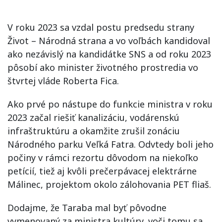
V roku 2023 sa vzdal postu predsedu strany
Život – Národná strana a vo voľbách kandidoval
ako nezávislý na kandidátke SNS a od roku 2023
pôsobí ako minister životného prostredia vo
štvrtej vláde Roberta Fica.
Ako prvé po nástupe do funkcie ministra v roku
2023 začal riešiť kanalizáciu, vodárenskú
infraštruktúru a okamžite zrušil zonáciu
Národného parku Veľká Fatra. Odvtedy boli jeho
počiny v rámci rezortu dôvodom na niekoľko
petícií, tiež aj kvôli prečerpávacej elektrárne
Málinec, projektom okolo zálohovania PET fliaš.
Dodajme, že Taraba mal byť pôvodne
vymenovaný za ministra kultúry, voči tomu sa