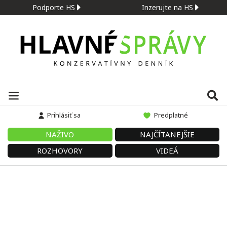
Podporte HS
Inzerujte na HS
Prihlásiť sa
Predplatné
NAŽIVO
NAJČÍTANEJŠIE
ROZHOVORY
VIDEÁ