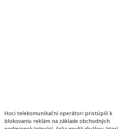
Hoci telekomunikační operátori pristúpili k
blokovaniu reklám na základe obchodných
podmienok televízií, čelia nevôli divákov, ktorí