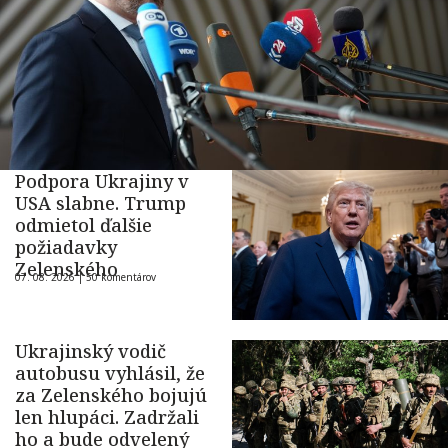
Podpora Ukrajiny v
USA slabne. Trump
odmietol ďalšie
požiadavky
Zelenského
07. 08. 2026 |
50 komentárov
Ukrajinský vodič
autobusu vyhlásil, že
za Zelenského bojujú
len hlupáci. Zadržali
ho a bude odvelený