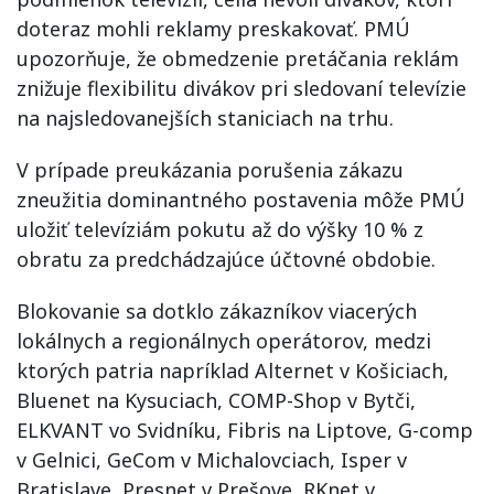
doteraz mohli reklamy preskakovať. PMÚ
upozorňuje, že obmedzenie pretáčania reklám
znižuje flexibilitu divákov pri sledovaní televízie
na najsledovanejších staniciach na trhu.
V prípade preukázania porušenia zákazu
zneužitia dominantného postavenia môže PMÚ
uložiť televíziám pokutu až do výšky 10 % z
obratu za predchádzajúce účtovné obdobie.
Blokovanie sa dotklo zákazníkov viacerých
lokálnych a regionálnych operátorov, medzi
ktorých patria napríklad Alternet v Košiciach,
Bluenet na Kysuciach, COMP-Shop v Bytči,
ELKVANT vo Svidníku, Fibris na Liptove, G-comp
v Gelnici, GeCom v Michalovciach, Isper v
Bratislave, Presnet v Prešove, RKnet v