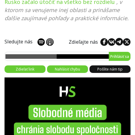
Rusko začalo útočiť na všetko bez rozdielu
, v
ktorom sa venujeme inej oblasti a prinášame
ďalšie zaujímavé pohľady a praktické informácie.
Sledujte nás
Zdieľajte nás
Prihlásiť sa
Zdieľať link
Nahlásiť chybu
Pošlite nám tip