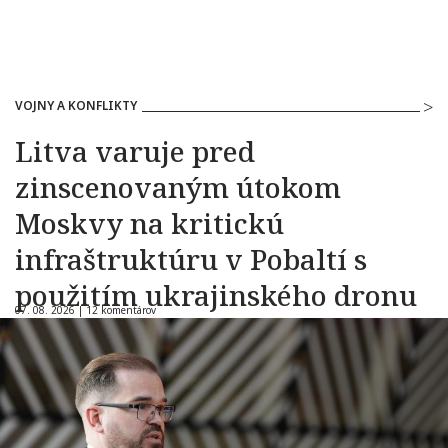
VOJNY A KONFLIKTY
Litva varuje pred
zinscenovaným útokom
Moskvy na kritickú
infraštruktúru v Pobaltí s
použitím ukrajinského dronu
07. 08. 2026 |
12 komentárov