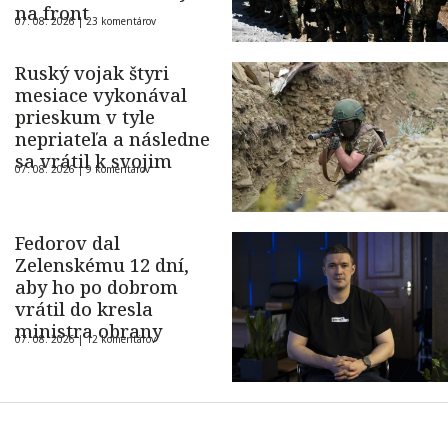
na front
07. 08. 2026 |
23 komentárov
Ruský vojak štyri
mesiace vykonával
prieskum v tyle
nepriateľa a následne
sa vrátil k svojim
07. 08. 2026 |
9 komentárov
Fedorov dal
Zelenskému 12 dní,
aby ho po dobrom
vrátil do kresla
ministra obrany
07. 08. 2026 |
12 komentárov