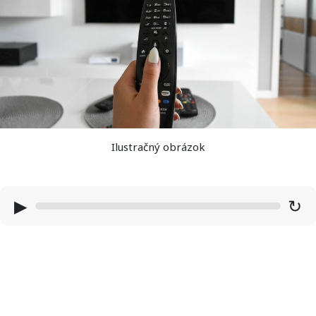
Ilustračný obrázok
▶
↻