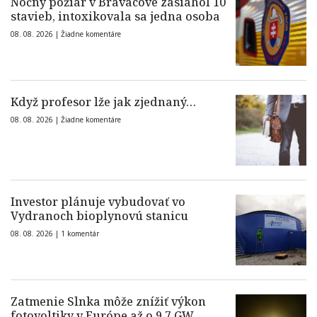
Nočný požiar v Braväcove zasiahol 10
stavieb, intoxikovala sa jedna osoba
08. 08. 2026 |
Žiadne komentáre
Když profesor lže jak zjednaný…
08. 08. 2026 |
Žiadne komentáre
Investor plánuje vybudovať vo
Vydranoch bioplynovú stanicu
08. 08. 2026 |
1 komentár
Zatmenie Slnka môže znížiť výkon
fotovoltiky v Európe až o 9,7 GW