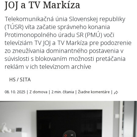
JOJ a TV Markíza
Telekomunikačná únia Slovenskej republiky
(TÚSR) víta začatie správneho konania
Protimonopolného úradu SR (PMÚ) voči
televíziám TV JOJ a TV Markíza pre podozrenie
zo zneužívania dominantného postavenia v
súvislosti s blokovaním možnosti pretáčania
reklám v ich televíznom archíve
HS / SITA
08. 10. 2025
|
Z domova
|
2 min. čítania
|
Žiadne komentáre
|