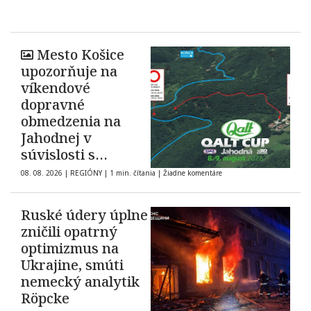
Mesto Košice
upozorňuje na
víkendové
dopravné
obmedzenia na
Jahodnej v
súvislosti s
automobilovými
08. 08. 2026
|
REGIÓNY
|
1 min. čítania
|
Žiadne komentáre
pretekmi
Ruské údery úplne
zničili opatrný
optimizmus na
Ukrajine, smúti
nemecký analytik
Röpcke