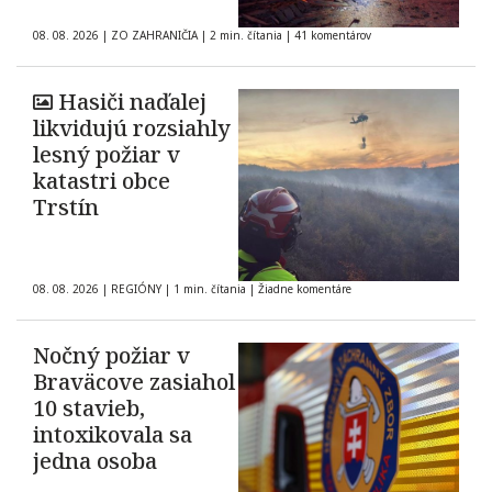
08. 08. 2026
|
ZO ZAHRANIČIA
|
2 min. čítania
|
41 komentárov
Hasiči naďalej
likvidujú rozsiahly
lesný požiar v
katastri obce
Trstín
08. 08. 2026
|
REGIÓNY
|
1 min. čítania
|
Žiadne komentáre
Nočný požiar v
Braväcove zasiahol
10 stavieb,
intoxikovala sa
jedna osoba