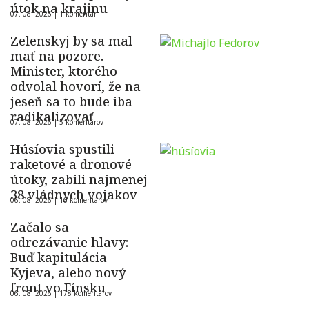
útok na krajinu
07. 08. 2026 |
1 komentár
Zelenskyj by sa mal
mať na pozore.
Minister, ktorého
odvolal hovorí, že na
jeseň sa to bude iba
radikalizovať
07. 08. 2026 |
5 komentárov
Húsíovia spustili
raketové a dronové
útoky, zabili najmenej
38 vládnych vojakov
06. 08. 2026 |
16 komentárov
Začalo sa
odrezávanie hlavy:
Buď kapitulácia
Kyjeva, alebo nový
front vo Fínsku
06. 08. 2026 |
178 komentárov