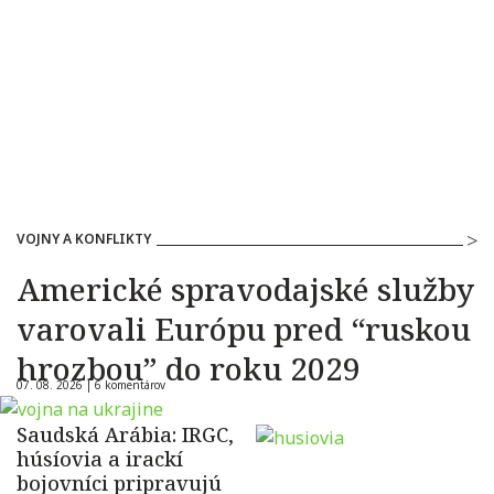
VOJNY A KONFLIKTY
Americké spravodajské služby
varovali Európu pred “ruskou
hrozbou” do roku 2029
07. 08. 2026 |
6 komentárov
Saudská Arábia: IRGC,
húsíovia a irackí
bojovníci pripravujú