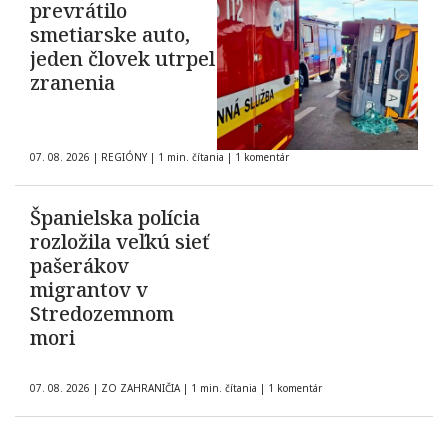
prevrátilo
smetiarske auto,
jeden človek utrpel
zranenia
07. 08. 2026
|
REGIÓNY
|
1 min. čítania
|
1 komentár
Španielska polícia
rozložila veľkú sieť
pašerákov
migrantov v
Stredozemnom
mori
07. 08. 2026
|
ZO ZAHRANIČIA
|
1 min. čítania
|
1 komentár