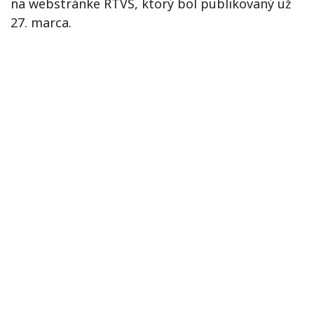
na webstránke RTVS, ktorý bol publikovaný už
27. marca.