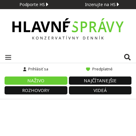
Podporte HS
Inzerujte na HS
Prihlásiť sa
Predplatné
NAŽIVO
NAJČÍTANEJŠIE
ROZHOVORY
VIDEÁ