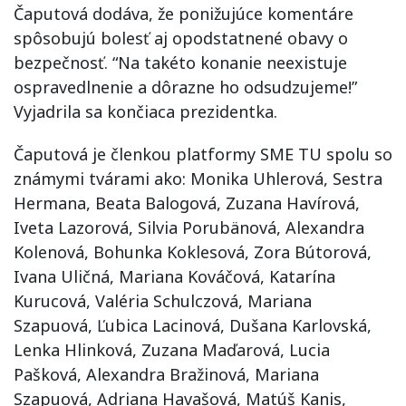
Čaputová dodáva, že ponižujúce komentáre
spôsobujú bolesť aj opodstatnené obavy o
bezpečnosť. “Na takéto konanie neexistuje
ospravedlnenie a dôrazne ho odsudzujeme!”
Vyjadrila sa končiaca prezidentka.
Čaputová je členkou platformy SME TU spolu so
známymi tvárami ako: Monika Uhlerová, Sestra
Hermana, Beata Balogová, Zuzana Havírová,
Iveta Lazorová, Silvia Porubänová, Alexandra
Kolenová, Bohunka Koklesová, Zora Bútorová,
Ivana Uličná, Mariana Kováčová, Katarína
Kurucová, Valéria Schulczová, Mariana
Szapuová, Ľubica Lacinová, Dušana Karlovská,
Lenka Hlinková, Zuzana Maďarová, Lucia
Pašková, Alexandra Bražinová, Mariana
Szapuová, Adriana Havašová, Matúš Kanis,