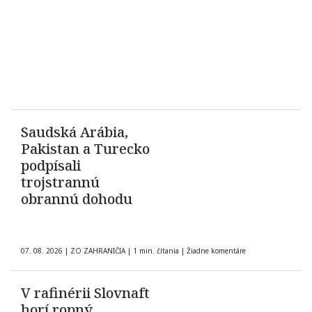
Saudská Arábia,
Pakistan a Turecko
podpísali
trojstrannú
obrannú dohodu
07. 08. 2026
|
ZO ZAHRANIČIA
|
1 min. čítania
|
Žiadne komentáre
V rafinérii Slovnaft
horí ropný