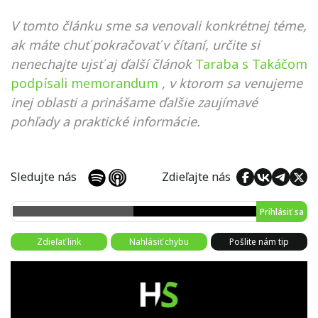
V tomto článku sme sa venovali konkrétnej téme,
ak máte chuť pokračovať v čítaní, určite si
nenechajte ujsť aj ďalší článok
Taraba s Takáčom
podpísali memorandum
, v ktorom sa venujeme
inej oblasti a prinášame ďalšie zaujímavé
pohľady a praktické informácie.
Sledujte nás
Zdieľajte nás
Prihlásiť sa
Zdieľať link
Nahlásiť chybu
Pošlite nám tip