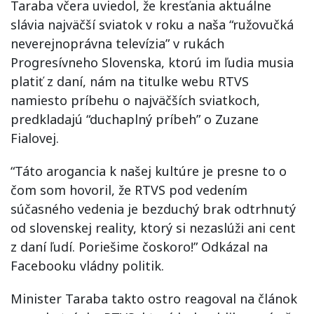
Taraba včera uviedol, že kresťania aktuálne
slávia najväčší sviatok v roku a naša “ružovučká
neverejnoprávna televízia” v rukách
Progresívneho Slovenska, ktorú im ľudia musia
platiť z daní, nám na titulke webu RTVS
namiesto príbehu o najväčších sviatkoch,
predkladajú “duchaplný príbeh” o Zuzane
Fialovej.
“Táto arogancia k našej kultúre je presne to o
čom som hovoril, že RTVS pod vedením
súčasného vedenia je bezduchý brak odtrhnutý
od slovenskej reality, ktorý si nezaslúži ani cent
z daní ľudí. Poriešime čoskoro!” Odkázal na
Facebooku vládny politik.
Minister Taraba takto ostro reagoval na článok