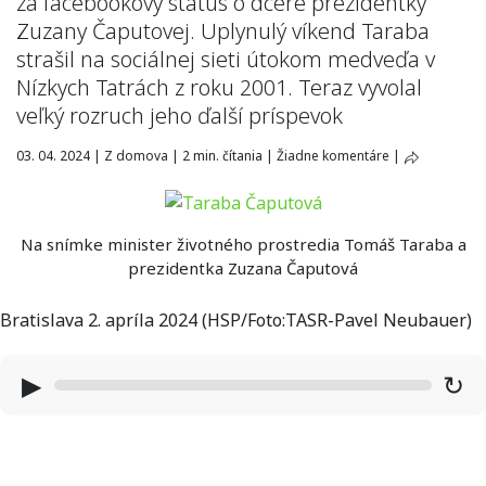
za facebookový status o dcére prezidentky
Zuzany Čaputovej. Uplynulý víkend Taraba
strašil na sociálnej sieti útokom medveďa v
Nízkych Tatrách z roku 2001. Teraz vyvolal
veľký rozruch jeho ďalší príspevok
03. 04. 2024
|
Z domova
|
2 min. čítania
|
Žiadne komentáre
|
Na snímke minister životného prostredia Tomáš Taraba a
prezidentka Zuzana Čaputová
Bratislava 2. apríla 2024 (HSP/Foto:TASR-Pavel Neubauer)
▶
↻