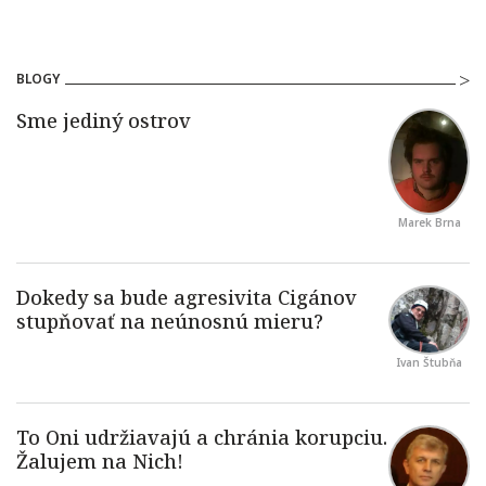
BLOGY
Marek Brna
Ivan Štubňa