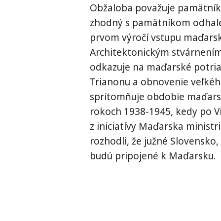
Obžaloba považuje pamätník z
zhodný s pamätníkom odhalen
prvom výročí vstupu maďars
Architektonickým stvárnením
odkazuje na maďarské potrian
Trianonu a obnovenie veľké
sprítomňuje obdobie maďars
rokoch 1938-1945, kedy po V
z iniciatívy Maďarska ministr
rozhodli, že južné Slovensko,
budú pripojené k Maďarsku.