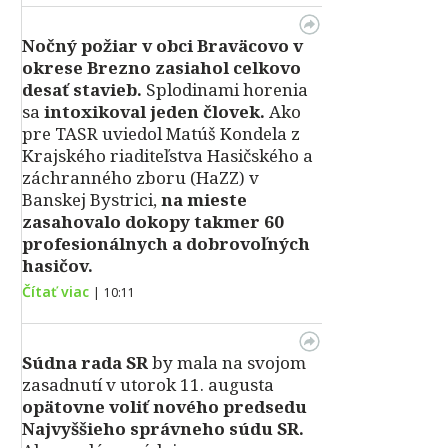
Nočný požiar v obci Braväcovo v
okrese Brezno zasiahol celkovo
desať stavieb.
Splodinami horenia
sa
intoxikoval jeden človek.
Ako
pre TASR uviedol Matúš Kondela z
Krajského riaditeľstva Hasičského a
záchranného zboru (HaZZ) v
Banskej Bystrici,
na mieste
zasahovalo dokopy takmer 60
profesionálnych a dobrovoľných
hasičov.
Čítať viac
|
10:11
Súdna rada SR
by mala na svojom
zasadnutí v utorok 11. augusta
opätovne voliť nového predsedu
Najvyššieho správneho súdu SR.