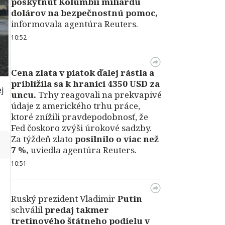
poskytnúť Kolumbii miliardu
dolárov na bezpečnostnú pomoc,
informovala agentúra Reuters.
10:52
Cena zlata v piatok ďalej rástla a
priblížila sa k hranici 4350 USD za
j
uncu.
Trhy reagovali na prekvapivé
údaje z amerického trhu práce,
ktoré znížili pravdepodobnosť, že
Fed čoskoro zvýši úrokové sadzby.
Za týždeň zlato
posilnilo o viac než
↻
7 %,
uviedla agentúra Reuters.
10:51
Ruský prezident Vladimir
Putin
schválil
predaj takmer
tretinového štátneho podielu v