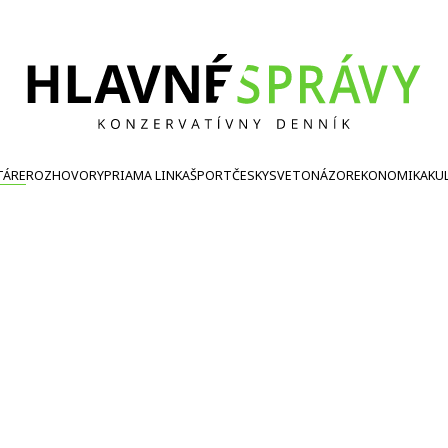
TÁRE
ROZHOVORY
PRIAMA LINKA
ŠPORT
ČESKY
SVETONÁZOR
EKONOMIKA
KU