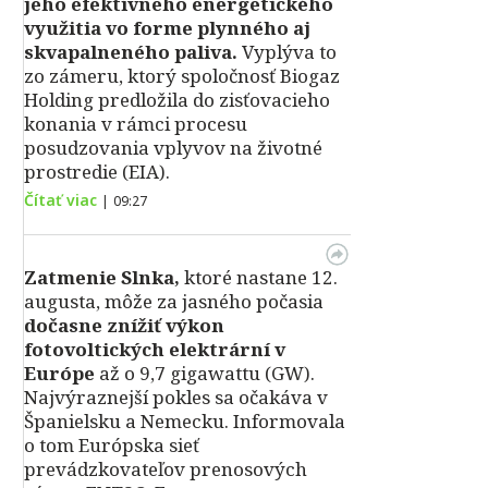
jeho efektívneho energetického
využitia vo forme plynného aj
skvapalneného paliva.
Vyplýva to
zo zámeru, ktorý spoločnosť Biogaz
Holding predložila do zisťovacieho
konania v rámci procesu
posudzovania vplyvov na životné
prostredie (EIA).
Čítať viac
|
09:27
Zatmenie Slnka,
ktoré nastane 12.
augusta, môže za jasného počasia
dočasne znížiť výkon
fotovoltických elektrární v
Európe
až o 9,7 gigawattu (GW).
Najvýraznejší pokles sa očakáva v
Španielsku a Nemecku. Informovala
o tom Európska sieť
prevádzkovateľov prenosových