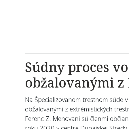
Súdny proces vo
obžalovanými z 
Na Špecializovanom trestnom súde v 
obžalovanými z extrémistických trestnýc
Ferenc Z. Menovaní sú členmi občian
roku 2020 v centre Dunajskej Stred