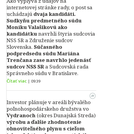
Ako vyplýva z údajov na
internetovej stránke rady, o post sa
uchádzajú
dvaja kandidáti.
Sudkyňu predmetného súdu
Moniku Valašikovú ako
kandidátku
navrhli štyria sudcovia
NSS SR a Združenie sudcov
Slovenska.
Súčasného
podpredsedu súdu Mariána
Trenčana zase navrhlo jedenásť
sudcov NSS SR
a Sudcovská rada
Správneho súdu v Bratislave.
Čítať viac
|
09:39
Investor plánuje v areáli bývalého
poľnohospodárskeho družstva vo
Vydranoch
(okres Dunajská Streda)
výrobu a ďalšie zhodnotenie
obnoviteľného plynu s cieľom