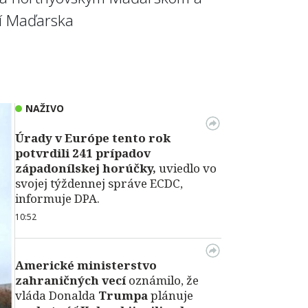
ní Maďarska
NAŽIVO
Úrady v Európe tento rok
potvrdili 241 prípadov
západonílskej horúčky,
uviedlo vo
svojej týždennej správe ECDC,
informuje DPA.
10:52
Americké ministerstvo
zahraničných vecí
oznámilo, že
vláda Donalda
Trumpa
plánuje