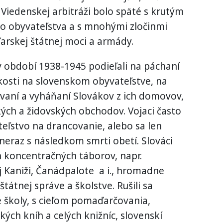
iedenskej arbitráži bolo späté s krutým
o obyvateľstva a s mnohými zločinmi
ďarskej štátnej moci a armády.
 období 1938-1945 podieľali na páchaní
kosti na slovenskom obyvateľstve, na
lňovaní a vyháňaní Slovákov z ich domovov,
kých a židovských obchodov. Vojaci často
eľstvo na drancovanie, alebo sa len
 neraz s následkom smrti obetí. Slováci
 koncentračných táborov, napr.
j Kaniži, Čanádpalote a i., hromadne
tátnej správe a školstve. Rušili sa
 školy, s cieľom pomaďarčovania,
ých kníh a celých knižníc, slovenskí