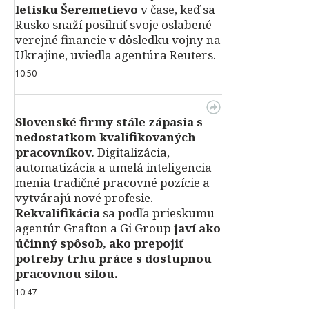
letisku Šeremetievo
v čase, keď sa
Rusko snaží posilniť svoje oslabené
verejné financie v dôsledku vojny na
Ukrajine, uviedla agentúra Reuters.
10:50
Slovenské firmy stále zápasia s
nedostatkom kvalifikovaných
pracovníkov.
Digitalizácia,
automatizácia a umelá inteligencia
menia tradičné pracovné pozície a
vytvárajú nové profesie.
Rekvalifikácia
sa podľa prieskumu
agentúr Grafton a Gi Group
javí ako
účinný spôsob, ako prepojiť
potreby trhu práce s dostupnou
pracovnou silou.
10:47