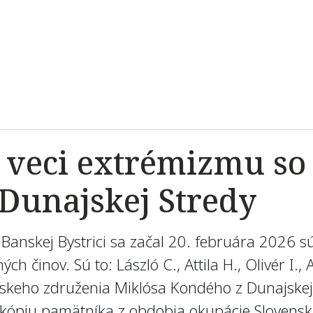
 veci extrémizmu so
Dunajskej Stredy
Banskej Bystrici sa začal 20. februára 2026 s
h činov. Sú to: László C., Attila H., Olivér I., 
skeho združenia Miklósa Kondého z Dunajskej 
y kópiu pamätníka z obdobia okupácie Sloven