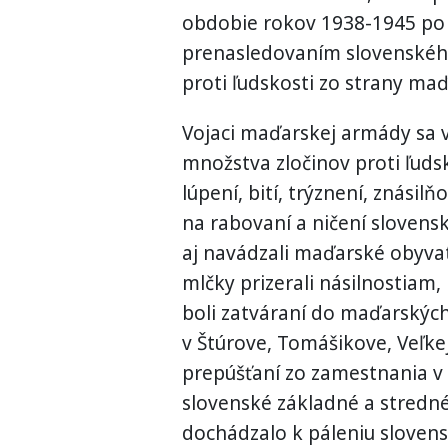
obdobie rokov 1938-1945 po V
prenasledovaním slovenskéh
proti ľudskosti zo strany ma
Vojaci maďarskej armády sa v
množstva zločinov proti ľuds
lúpení, bití, trýznení, znási
na rabovaní a ničení slovens
aj navádzali maďarské obyvat
mlčky prizerali násilnostiam,
boli zatváraní do maďarských
v Štúrove, Tomášikove, Veľke
prepúšťaní zo zamestnania v š
slovenské základné a stredné
dochádzalo k páleniu slovensk