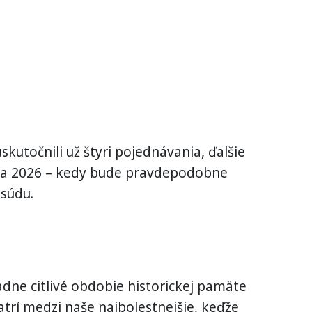
kutočnili už štyri pojednávania, ďalšie
ája 2026 – kedy bude pravdepodobne
 súdu.
ne citlivé obdobie historickej pamäte
trí medzi naše najbolestnejšie, keďže