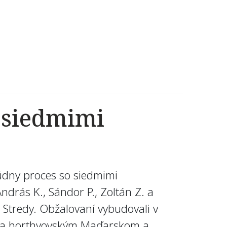
 siedmimi
údny proces so siedmimi
András K., Sándor P., Zoltán Z. a
Stredy. Obžalovaní vybudovali v
ska horthyovským Maďarskom a