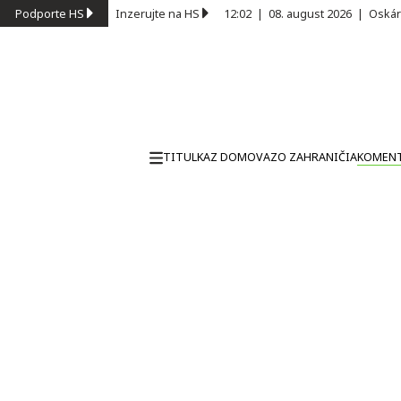
Podporte HS
Inzerujte na HS
12:02
|
08. august 2026
|
Oskár
TITULKA
Z DOMOVA
ZO ZAHRANIČIA
KOMEN