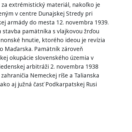
a extrémistický materiál, nakoľko je
ým v centre Dunajskej Stredy pri
kej armády do mesta 12. novembra 1939.
 stavba pamätníka s vlajkovou žrďou
onské hnutie, ktorého ideou je revízia
ho Maďarska. Pamätník zároveň
kej okupácie slovenského územia v
iedenskej arbitráži 2. novembra 1938
i zahraničia Nemeckej ríše a Talianska
 ako aj južná časť Podkarpatskej Rusi