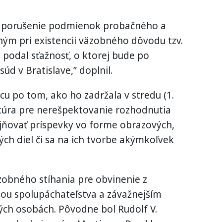
e porušenie podmienok probačného a
m pri existencii väzobného dôvodu tzv.
 podal sťažnosť, o ktorej bude po
úd v Bratislave,” doplnil.
dcu po tom, ako ho zadržala v stredu (1.
túra pre nerešpektovanie rozhodnutia
ejňovať príspevky vo forme obrazových,
h diel či sa na ich tvorbe akýmkoľvek
zobného stíhania pre obvinenie z
ou spolupáchateľstva a závažnejším
ch osobách. Pôvodne bol Rudolf V.