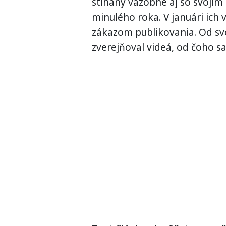
stíhaný väzobne aj so svojí
minulého roka. V januári ich v
zákazom publikovania. Od svo
zverejňoval videá, od čoho sa