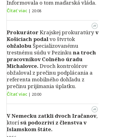
Informovala o tom maďarská vláda.
Čítať viac
|
20:08
Prokurátor
Krajskej prokuratúry
v
Košiciach podal
vo štvrtok
obžalobu
Špecializovanému
trestnému súdu v Pezinku
na troch
pracovníkov Colného úradu
Michalovce.
Dvoch kontrolórov
obžaloval z prečinu podplácania a
referenta mobilného dohľadu z
prečinu prijímania úplatku.
Čítať viac
|
20:00
V Nemecku zatkli dvoch Iračanov
,
ktorí
sú podozriví z členstva v
Islamskom štáte.