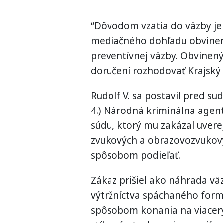
“Dôvodom vzatia do väzby j
mediačného dohľadu obvinený
preventívnej väzby. Obvinený
doručení rozhodovať Krajský s
Rudolf V. sa postavil pred su
4.) Národná kriminálna agen
súdu, ktorý mu zakázal uver
zvukových a obrazovozvukovýc
spôsobom podieľať.
Zákaz prišiel ako náhrada vä
výtržníctva spáchaného form
spôsobom konania na viacerý