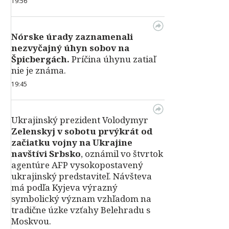
19:56
Nórske úrady zaznamenali
nezvyčajný úhyn sobov na
Špicbergách.
Príčina úhynu zatiaľ
nie je známa.
19:45
Ukrajinský prezident Volodymyr
Zelenskyj v sobotu prvýkrát od
začiatku vojny na Ukrajine
navštívi Srbsko
, oznámil vo štvrtok
agentúre AFP vysokopostavený
ukrajinský predstaviteľ. Návšteva
má podľa Kyjeva výrazný
symbolický význam vzhľadom na
tradične úzke vzťahy Belehradu s
Moskvou.