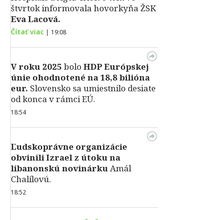
štvrtok informovala hovorkyňa ŽSK
Eva Lacová.
Čítať viac
|
19:08
V roku 2025
bolo
HDP
Európskej
únie ohodnotené na 18,8 bilióna
eur.
Slovensko sa umiestnilo desiate
od konca v rámci EÚ.
18:54
Ľudskoprávne organizácie
obvinili Izrael z útoku na
libanonskú novinárku
Amál
Chalílovú.
18:52