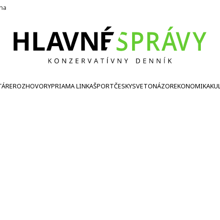
ína
TÁRE
ROZHOVORY
PRIAMA LINKA
ŠPORT
ČESKY
SVETONÁZOR
EKONOMIKA
KU