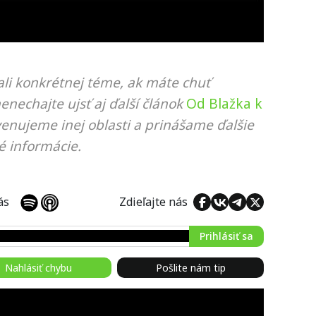
li konkrétnej téme, ak máte chuť
nenechajte ujsť aj ďalší článok
Od Blažka k
venujeme inej oblasti a prinášame ďalšie
é informácie.
 nás
Zdieľajte nás
Prihlásiť sa
Nahlásiť chybu
Pošlite nám tip