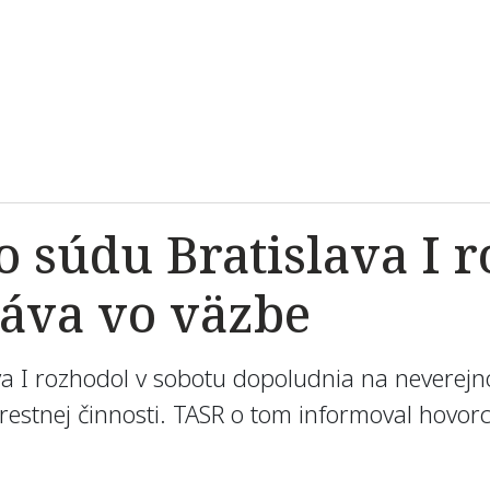
 súdu Bratislava I r
táva vo väzbe
a I rozhodol v sobotu dopoludnia na neverejn
restnej činnosti. TASR o tom informoval hovorc