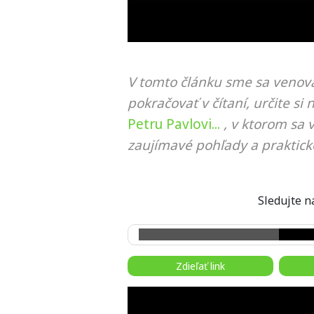
V tomto článku sme sa venova
pokračovať v čítaní, určite si 
Petru Pavlovi...
, v ktorom sa 
zaujímavé pohľady a praktick
Sledujte
Zdieľať link