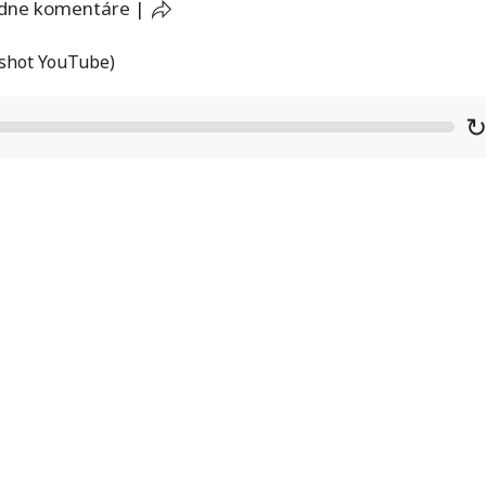
adne komentáre
|
nshot YouTube)