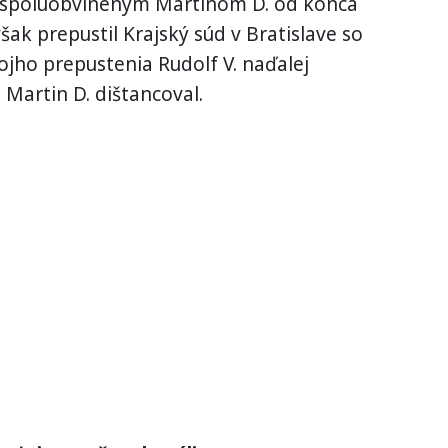
m spoluobvineným Martinom D. od konca
šak prepustil Krajský súd v Bratislave so
jho prepustenia Rudolf V. naďalej
 Martin D. dištancoval.