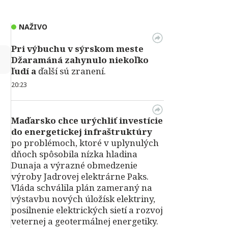
NAŽIVO
Pri výbuchu v
sýrskom meste
↻
Džaramáná zahynulo niekoľko
ľudí a
ďalší sú zranení.
20:23
Maďarsko chce urýchliť investície
do energetickej infraštruktúry
po problémoch, ktoré v uplynulých
dňoch spôsobila nízka hladina
Dunaja a výrazné obmedzenie
výroby Jadrovej elektrárne Paks.
Vláda schválila plán zameraný na
výstavbu nových úložísk elektriny,
posilnenie elektrických sietí a rozvoj
veternej a geotermálnej energetiky.