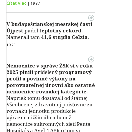
Čítať viac
|
19:37
V
budapeštianskej mestskej časti
Újpest
padol
teplotný rekord.
Namerali tam
41,6 stupňa Celzia.
19:23
Nemocnice v správe ŽSK si v roku
2025 plnili
pridelený
programový
profil a povinné výkony na
porovnateľnej úrovni ako ostatné
nemocnice rovnakej kategórie.
Napriek tomu dostávali od štátnej
Všeobecnej zdravotnej poisťovne za
rovnakú jednotku produkcie
výrazne nižšiu úhradu než
nemocnice súkromných sietí Penta
Hospitals a Agel. TASR o tom vo