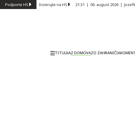
Podporte HS
Inzerujte na HS
21:31
|
06. august 2026
|
Jozef
TITULKA
Z DOMOVA
ZO ZAHRANIČIA
KOMEN