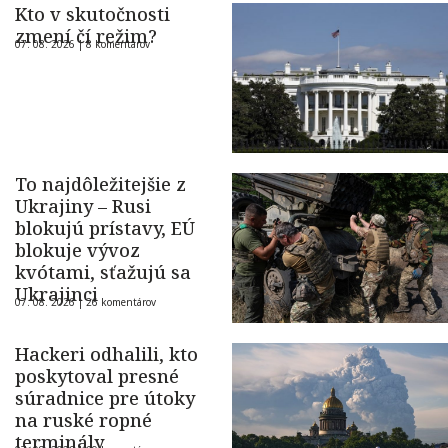
Kto v skutočnosti
zmení čí režim?
07. 08. 2026 |
8 komentárov
To najdôležitejšie z
Ukrajiny – Rusi
blokujú prístavy, EÚ
blokuje vývoz
kvótami, sťažujú sa
Ukrajinci
07. 08. 2026 |
26 komentárov
Hackeri odhalili, kto
poskytoval presné
súradnice pre útoky
na ruské ropné
terminály