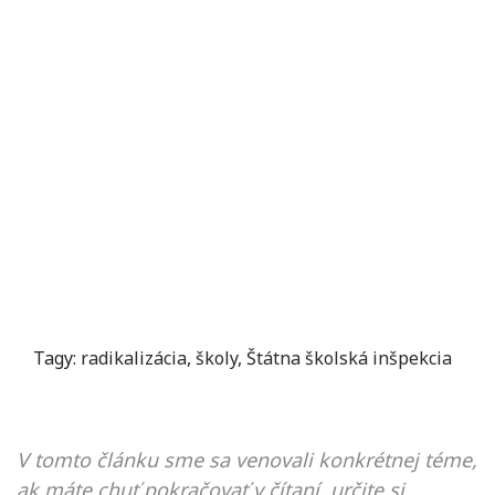
Tagy:
radikalizácia
,
školy
,
Štátna školská inšpekcia
V tomto článku sme sa venovali konkrétnej téme,
ak máte chuť pokračovať v čítaní, určite si