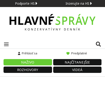
Podporte HS
Inzerujte na HS
Prihlásiť sa
Predplatné
NAŽIVO
NAJČÍTANEJŠIE
ROZHOVORY
VIDEÁ