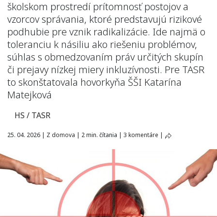
školskom prostredí prítomnosť postojov a
vzorcov správania, ktoré predstavujú rizikové
podhubie pre vznik radikalizácie. Ide najmä o
toleranciu k násiliu ako riešeniu problémov,
súhlas s obmedzovaním práv určitých skupín
či prejavy nízkej miery inkluzívnosti. Pre TASR
to skonštatovala hovorkyňa ŠŠI Katarína
Matejková
HS / TASR
25. 04. 2026
|
Z domova
|
2 min. čítania
|
3 komentáre
|