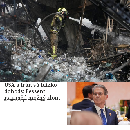
USA a Irán sú blízko
dohody. Bessent
naznačil možný zlom
07. 08. 2026 |
18 komentárov