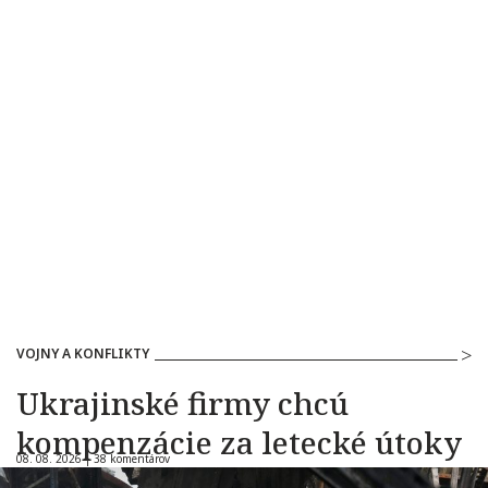
VOJNY A KONFLIKTY
Ukrajinské firmy chcú
kompenzácie za letecké útoky
08. 08. 2026 |
38 komentárov