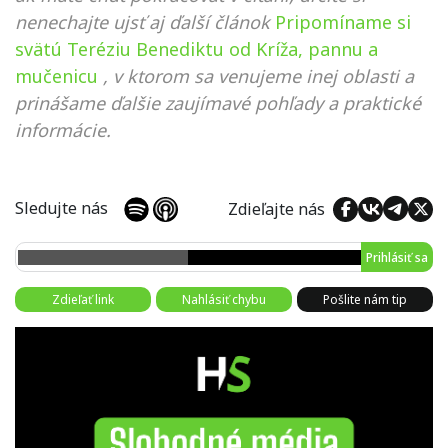
nenechajte ujsť aj ďalší článok
Pripomíname si
svätú Teréziu Benediktu od Kríža, pannu a
mučenicu
, v ktorom sa venujeme inej oblasti a
prinášame ďalšie zaujímavé pohľady a praktické
informácie.
Sledujte nás
Zdieľajte nás
Prihlásiť sa
Zdieľať link
Nahlásiť chybu
Pošlite nám tip