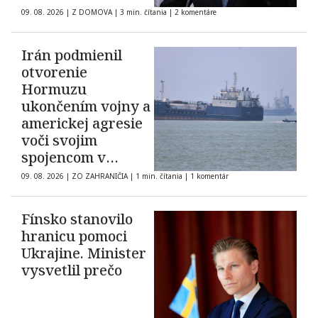
09. 08. 2026
|
Z DOMOVA
|
3 min. čítania
|
2 komentáre
Irán podmienil
otvorenie
Hormuzu
ukončením vojny a
americkej agresie
voči svojim
spojencom v
regióne
09. 08. 2026
|
ZO ZAHRANIČIA
|
1 min. čítania
|
1 komentár
Fínsko stanovilo
hranicu pomoci
Ukrajine. Minister
vysvetlil prečo