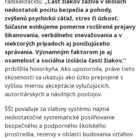
radikalizáciou.
„Časť žiakov zažíva v školách
nedostatok pocitu bezpečia a pohody,
zvýšenú psychickú záťaž, stres či úzkosť.
Súčasne evidujeme pomerne rozšírené prejavy
šikanovania, verbálneho znevažovania a v
niektorých prípadoch aj ponižujúceho
správania. Významným faktorom je aj
osamelosť a sociálna izolácia časti žiakov,“
priblížila hovorkyňa. Ako upozornila, práve tieto
skúsenosti sa ukazujú ako úzko prepojené s
vyššou mierou akceptácie vylučujúcich,
autoritárskych a násilných postojov.
ŠŠI považuje za slabiny systému najmä
nedostatočné systematické posilňovanie
bezpečného a podporného školského
prostredia, rezervy v oblasti budovania vzťahov