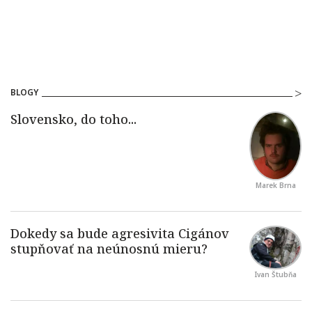
BLOGY
Marek Brna
Ivan Štubňa