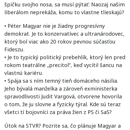
špičku svojho nosa, sa musí pýtať: Naozaj našim
liberálom neprekáža, komu to vlastne tlieskajú?
• Péter Magyar nie je žiadny progresívny
demokrat. Je to konzervatívec a ultranárodovec,
ktorý bol viac ako 20 rokov pevnou súčasťou
Fideszu.
• Je to typický politický prebehlík, ktorý len pred
rokom teatrálne „precitol“, keď vycítil šancu na
vlastnú kariéru.
• Spája sa s ním temný tieň domáceho násilia.
Jeho bývalá manželka a zároveň exministerka
spravodlivosti Judit Vargová, otvorene hovorila
o tom, že ju slovne a fyzicky týral. Kde sú teraz
všetci tí bojovníci za práva žien z PS či SaS?
Útok na STVR? Pozrite sa, čo plánuje Magyar a