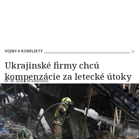
VOJNY A KONFLIKTY
Ukrajinské firmy chcú
kompenzácie za letecké útoky
08. 08. 2026 |
38 komentárov