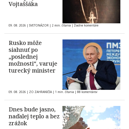
Vojtaššáka
09. 08. 2026
|
SVETONÁZOR
|
2 min. čítania
|
Žiadne komentáre
Rusko môže
siahnuť po
„poslednej
možnosti“, varuje
turecký minister
09. 08. 2026
|
ZO ZAHRANIČIA
|
1 min. čítania
|
88 komentárov
Dnes bude jasno,
naďalej teplo a bez
zrážok