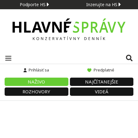
Podporte HS
Inzerujte na HS
Prihlásiť sa
Predplatné
NAŽIVO
NAJČÍTANEJŠIE
ROZHOVORY
VIDEÁ