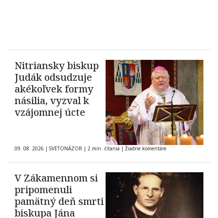
Nitriansky biskup
Judák odsudzuje
akékoľvek formy
násilia, vyzval k
vzájomnej úcte
09. 08. 2026
|
SVETONÁZOR
|
2 min. čítania
|
Žiadne komentáre
V Zákamennom si
pripomenuli
pamätný deň smrti
biskupa Jána