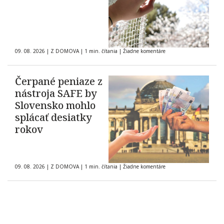
09. 08. 2026
|
Z DOMOVA
|
1 min. čítania
|
Žiadne komentáre
Čerpané peniaze z
nástroja SAFE by
Slovensko mohlo
splácať desiatky
rokov
09. 08. 2026
|
Z DOMOVA
|
1 min. čítania
|
Žiadne komentáre