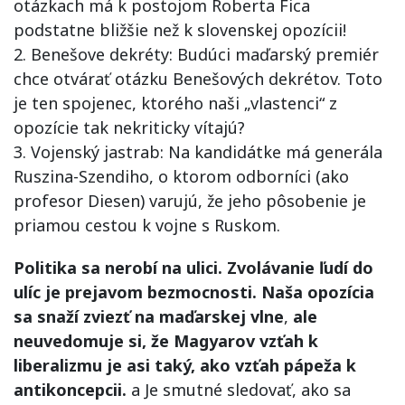
otázkach má k postojom Roberta Fica
podstatne bližšie než k slovenskej opozícii!
2. Benešove dekréty: Budúci maďarský premiér
chce otvárať otázku Benešových dekrétov. Toto
je ten spojenec, ktorého naši „vlastenci“ z
opozície tak nekriticky vítajú?
3. Vojenský jastrab: Na kandidátke má generála
Ruszina-Szendiho, o ktorom odborníci (ako
profesor Diesen) varujú, že jeho pôsobenie je
priamou cestou k vojne s Ruskom.
Politika sa nerobí na ulici. Zvolávanie ľudí do
ulíc je prejavom bezmocnosti. Naša opozícia
sa snaží zviezť na maďarskej vlne
,
ale
neuvedomuje si, že Magyarov vzťah k
liberalizmu je asi taký, ako vzťah pápeža k
antikoncepcii.
a Je smutné sledovať, ako sa