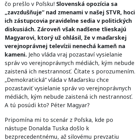
čo prešlo v Poľsku!
Slovenská opozícia sa
„zavzdušňuje“ nad zmenami v našej STVR, hoci
ich zástupcovia pravidelne sedia v politických
diskusiách. Zároveň však nadšene tlieskajú
Magyarovi, ktorý už ohlásil, že v maďarskej
verejnoprávnej televízii nenechá kameň na
kameni.
Jeho vláda vraj pozastaví vysielanie
správ vo verejnoprávnych médiách, kým nebude
zaistená ich nestrannosť. Čítate s porozumením.
„Demokratická“ vláda v Maďarsku chce
pozastaviť vysielanie správ vo verejnoprávnych
médiách, kým nebude zaistená ich nestrannosť.
A tú posúdi kto? Péter Magyar?
Pripomína mi to scenár z Poľska, kde po
nástupe Donalda Tuska došlo k
bezprecedentnému, až silovému prevzatiu