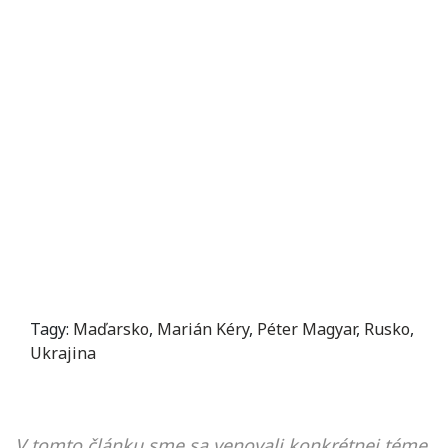
Tagy:
Maďarsko
,
Marián Kéry
,
Péter Magyar
,
Rusko
,
Ukrajina
V tomto článku sme sa venovali konkrétnej téme,