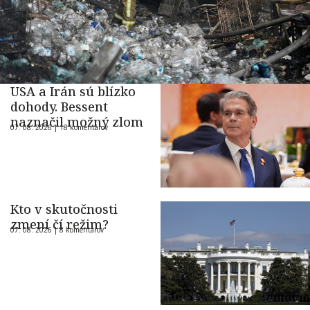
USA a Irán sú blízko
dohody. Bessent
naznačil možný zlom
07. 08. 2026 |
18 komentárov
Kto v skutočnosti
zmení čí režim?
07. 08. 2026 |
8 komentárov