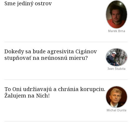
Marek Brna
Ivan Štubňa
Michal Durila