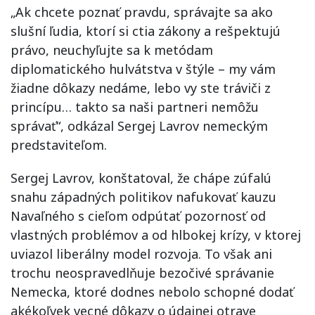
„Ak chcete poznať pravdu, správajte sa ako
slušní ľudia, ktorí si ctia zákony a rešpektujú
právo, neuchyľujte sa k metódam
diplomatického hulvátstva v štýle – my vám
žiadne dôkazy nedáme, lebo vy ste tráviči z
princípu… takto sa naši partneri nemôžu
správať“, odkázal Sergej Lavrov nemeckým
predstaviteľom.
Sergej Lavrov, konštatoval, že chápe zúfalú
snahu západných politikov nafukovať kauzu
Navaľného s cieľom odpútať pozornosť od
vlastných problémov a od hlbokej krízy, v ktorej
uviazol liberálny model rozvoja. To však ani
trochu neospravedlňuje bezočivé správanie
Nemecka, ktoré dodnes nebolo schopné dodať
akékoľvek vecné dôkazy o údajnej otrave