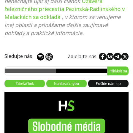
nenechajte ujsť aj ďalší článok
Uzávera
železničného priecestia Pezinská-Radlinského v
Malackách sa odkladá
, v ktorom sa venujeme
inej oblasti a prinášame ďalšie zaujímavé
pohľady a praktické informácie.
Sledujte nás
Zdieľajte nás
Prihlásiť sa
Zdieľať link
Nahlásiť chybu
Pošlite nám tip