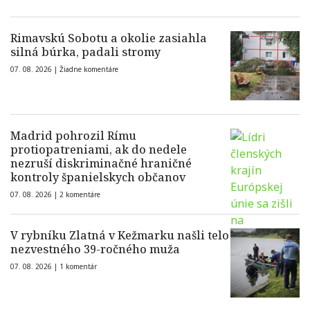
Rimavskú Sobotu a okolie zasiahla
silná búrka, padali stromy
07. 08. 2026 |
Žiadne komentáre
Madrid pohrozil Rímu
protiopatreniami, ak do nedele
nezruší diskriminačné hraničné
kontroly španielskych občanov
07. 08. 2026 |
2 komentáre
V rybníku Zlatná v Kežmarku našli telo
nezvestného 39-ročného muža
07. 08. 2026 |
1 komentár