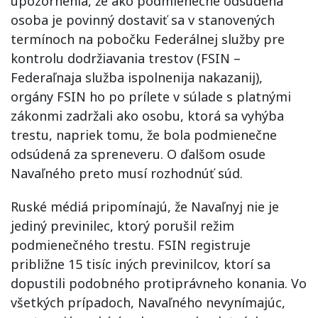
upozornenia, že ako podmienečne odsúdená
osoba je povinný dostaviť sa v stanovených
termínoch na pobočku Federálnej služby pre
kontrolu dodržiavania trestov (FSIN –
Federaľnaja služba ispolnenija nakazanij),
orgány FSIN ho po prílete v súlade s platnými
zákonmi zadržali ako osobu, ktorá sa vyhýba
trestu, napriek tomu, že bola podmienečne
odsúdená za spreneveru. O ďalšom osude
Navaľného preto musí rozhodnúť súd.
Ruské médiá pripomínajú, že Navaľnyj nie je
jediný previnilec, ktorý porušil režim
podmienečného trestu. FSIN registruje
približne 15 tisíc iných previnilcov, ktorí sa
dopustili podobného protiprávneho konania. Vo
všetkých prípadoch, Navaľného nevynímajúc,