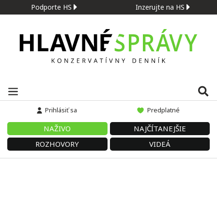
Podporte HS
Inzerujte na HS
Prihlásiť sa
Predplatné
NAŽIVO
NAJČÍTANEJŠIE
ROZHOVORY
VIDEÁ