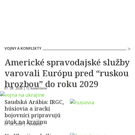
VOJNY A KONFLIKTY
Americké spravodajské služby
varovali Európu pred “ruskou
hrozbou” do roku 2029
07. 08. 2026 |
12 komentárov
Saudská Arábia: IRGC,
húsíovia a irackí
bojovníci pripravujú
útok na krajinu
07. 08. 2026 |
1 komentár