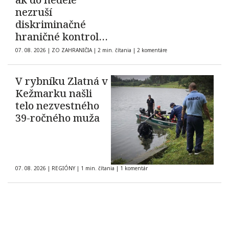
nezruší
diskriminačné
hraničné kontroly
španielskych
07. 08. 2026
|
ZO ZAHRANIČIA
|
2 min. čítania
|
2 komentáre
občanov
V rybníku Zlatná v
Kežmarku našli
telo nezvestného
39-ročného muža
07. 08. 2026
|
REGIÓNY
|
1 min. čítania
|
1 komentár