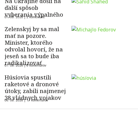
Na Ukrajine došli na
ďalší spôsob
vyberania výpalného
07. 08. 2026 |
2 komentáre
Zelenskyj by sa mal
mať na pozore.
Minister, ktorého
odvolal hovorí, že na
jeseň sa to bude iba
radikalizovať
07. 08. 2026 |
6 komentárov
Húsíovia spustili
raketové a dronové
útoky, zabili najmenej
38 vládnych vojakov
06. 08. 2026 |
17 komentárov