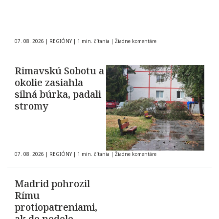
07. 08. 2026
|
REGIÓNY
|
1 min. čítania
|
Žiadne komentáre
Rimavskú Sobotu a
okolie zasiahla
silná búrka, padali
stromy
07. 08. 2026
|
REGIÓNY
|
1 min. čítania
|
Žiadne komentáre
Madrid pohrozil
Rímu
protiopatreniami,
ak do nedele