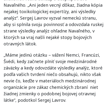
Navaľného. „Ani jeden vecný dôkaz, žiadna kópia
nejakej toxikologickej expertízy, ani výsledky
analýz“. Sergej Lavrov vyzval nemeckú stranu,
aby si splnila svoju povinnosť a odovzdala ruskej
strane výsledky analýz ohľadne Navaľného, v
ktorých sa vraj našli nejaké stopy bojových
otravných látok.
„Máme jedinú otázku – vážení Nemci, Francúzi,
Švédi, kedy začnete plniť svoje medzinárodné
záväzky a kedy odovzdáte výsledky analýz, ktoré
podľa vašich tvrdení niečo obsahujú, nikto však
nevie čo, keďže v materiáloch medzinárodnej
organizácie pre zákaz chemických zbraní niet
žiadnej zmienky o podobnej bojovej otravnej
látke“, podotkol Sergej Lavrov.