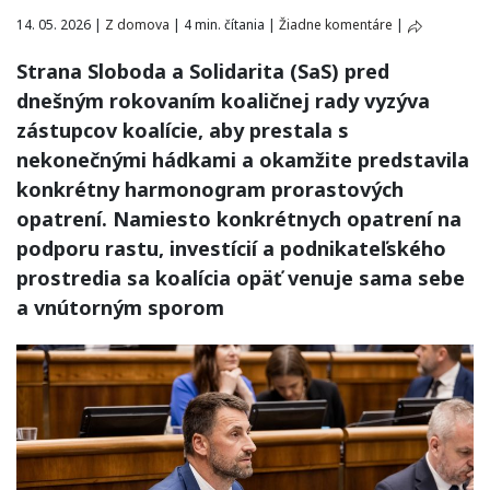
14. 05. 2026
|
Z domova
|
4 min. čítania
|
Žiadne komentáre
|
Strana Sloboda a Solidarita (SaS) pred
dnešným rokovaním koaličnej rady vyzýva
zástupcov koalície, aby prestala s
nekonečnými hádkami a okamžite predstavila
konkrétny harmonogram prorastových
opatrení. Namiesto konkrétnych opatrení na
podporu rastu, investícií a podnikateľského
prostredia sa koalícia opäť venuje sama sebe
a vnútorným sporom