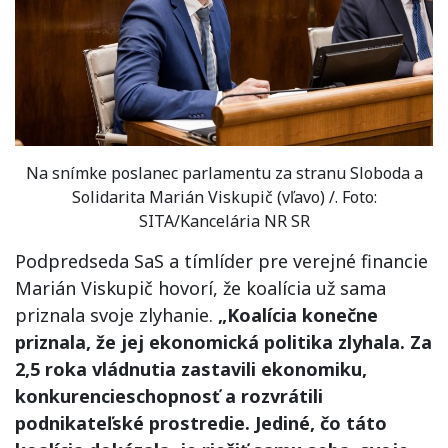
Na snímke poslanec parlamentu za stranu Sloboda a
Solidarita Marián Viskupič (vľavo) /. Foto:
SITA/Kancelária NR SR
Podpredseda SaS a tímlíder pre verejné financie
Marián Viskupič hovorí, že koalícia už sama
priznala svoje zlyhanie.
„Koalícia konečne
priznala, že jej ekonomická politika zlyhala. Za
2,5 roka vládnutia zastavili ekonomiku,
konkurencieschopnosť a rozvrátili
podnikateľské prostredie. Jediné, čo táto