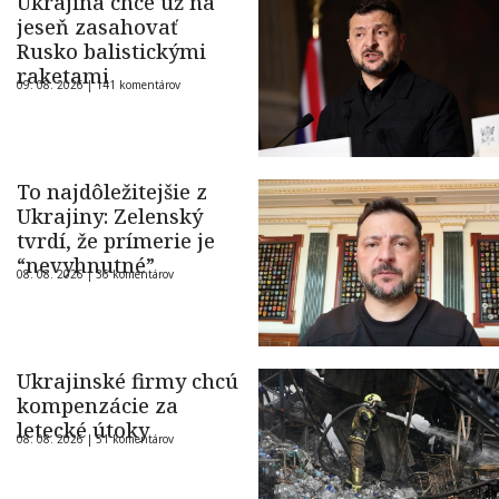
Ukrajina chce už na
jeseň zasahovať
Rusko balistickými
raketami
09. 08. 2026 |
141 komentárov
To najdôležitejšie z
Ukrajiny: Zelenský
tvrdí, že prímerie je
“nevyhnutné”
08. 08. 2026 |
36 komentárov
Ukrajinské firmy chcú
kompenzácie za
letecké útoky
08. 08. 2026 |
51 komentárov