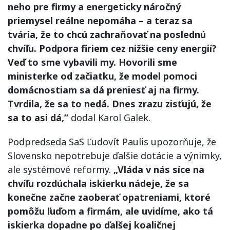
neho pre firmy a energeticky náročný
priemysel reálne nepomáha – a teraz sa
tvária, že to chcú zachraňovať na poslednú
chvíľu. Podpora firiem cez nižšie ceny energií?
Veď to sme vybavili my. Hovorili sme
ministerke od začiatku, že model pomoci
domácnostiam sa dá preniesť aj na firmy.
Tvrdila, že sa to nedá. Dnes zrazu zisťujú, že
sa to asi dá,”
dodal Karol Galek.
Podpredseda SaS Ľudovít Paulis upozorňuje, že
Slovensko nepotrebuje ďalšie dotácie a výnimky,
ale systémové reformy.
„Vláda v nás síce na
chvíľu rozdúchala iskierku nádeje, že sa
konečne začne zaoberať opatreniami, ktoré
pomôžu ľuďom a firmám, ale uvidíme, ako tá
iskierka dopadne po ďalšej koaličnej