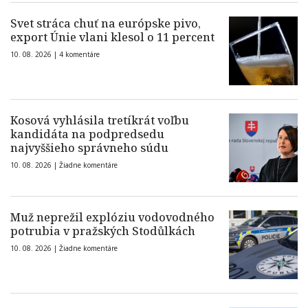
Svet stráca chuť na európske pivo,
export Únie vlani klesol o 11 percent
10. 08. 2026 |
4 komentáre
Kosová vyhlásila tretíkrát voľbu
kandidáta na podpredsedu
najvyššieho správneho súdu
10. 08. 2026 |
Žiadne komentáre
Muž neprežil explóziu vodovodného
potrubia v pražských Stodůlkách
10. 08. 2026 |
Žiadne komentáre