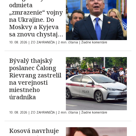
odmieta
„zmrazenie“ vojny
na Ukrajine. Do
Moskvy a Kyjeva
sa znovu chystajú
americkí
10. 08. 2026
|
ZO ZAHRANIČIA
|
2 min. čítania
|
Žiadne komentáre
vyjednávači
Bývalý thajský
poslanec Čalong
Rievrang zastrelil
na verejnosti
miestneho
úradníka
10. 08. 2026
|
ZO ZAHRANIČIA
|
2 min. čítania
|
Žiadne komentáre
Kosová navrhuje