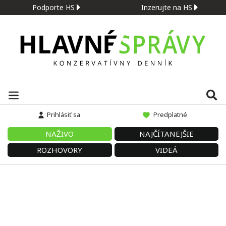
Podporte HS
Inzerujte na HS
Prihlásiť sa
Predplatné
NAŽIVO
NAJČÍTANEJŠIE
ROZHOVORY
VIDEÁ