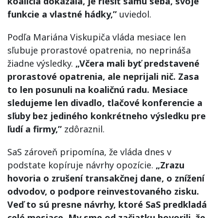
koalícia dokázala, je riešiť samu seba, svoje
funkcie a vlastné hádky,”
uviedol.
Podľa Mariána Viskupiča vláda mesiace len
sľubuje prorastové opatrenia, no neprináša
žiadne výsledky.
„Včera mali byť predstavené
prorastové opatrenia, ale neprijali nič. Zasa
to len posunuli na koaličnú radu. Mesiace
sledujeme len divadlo, tlačové konferencie a
sľuby bez jediného konkrétneho výsledku pre
ľudí a firmy,”
zdôraznil.
SaS zároveň pripomína, že vláda dnes v
podstate kopíruje návrhy opozície.
„Zrazu
hovoria o zrušení transakčnej dane, o znížení
odvodov, o podpore reinvestovaného zisku.
Veď to sú presne návrhy, ktoré SaS predkladá
celé mesiace. My sme od začiatku hovorili, že