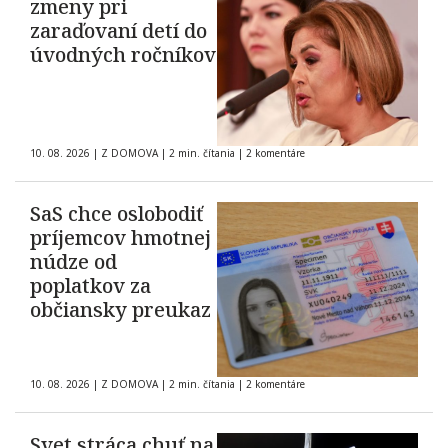
zmeny pri
zaraďovaní detí do
úvodných ročníkov
10. 08. 2026
|
Z DOMOVA
|
2 min. čítania
|
2 komentáre
SaS chce oslobodiť
príjemcov hmotnej
núdze od
poplatkov za
občiansky preukaz
10. 08. 2026
|
Z DOMOVA
|
2 min. čítania
|
2 komentáre
Svet stráca chuť na