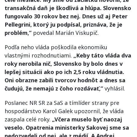
transakčná daň je škodlivá a hlúpa. Slovensko
fungovalo 30 rokov bez nej. Dnes už aj Peter
Pellegrini, ktorý ju podpísal, priznáva, že je
problém,”
povedal Marián Viskupič.
Podľa neho vláda poškodila ekonomiku
vlastnými rozhodnutiami.
„Keby táto vláda dva
roky nerobila nič, Slovensko by bolo dnes v
lepšej situácii ako po ich 2,5 roku vládnutia.
Oni obrazne zabili tvorcov hodnôt a dnes sa
čudujú, že nemajú z čoho rozdávať,”
vyhlásil.
Poslanec NR SR za SaS a tímlíder strany pre
hospodárstvo Karol Galek upozornil, že vláda
zaspala celé roky.
„Včera muselo byť naozaj
veselo. Opatrenia ministerky Sakovej sme sa
nedozvedeli od nej, ale z médií. A Andrej