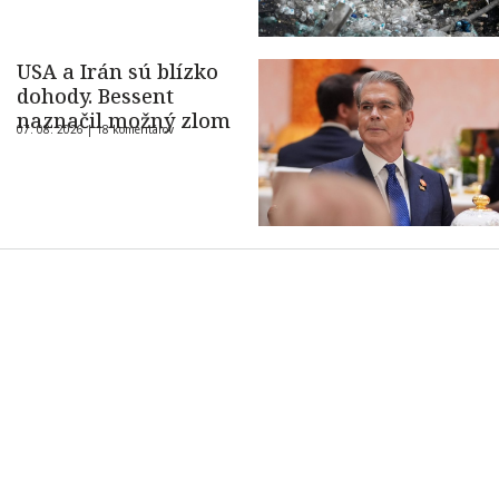
USA a Irán sú blízko
dohody. Bessent
naznačil možný zlom
07. 08. 2026 |
18 komentárov