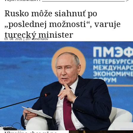
Rusko môže siahnuť po
„poslednej možnosti“, varuje
turecký minister
09. 08. 2026 |
207 komentárov