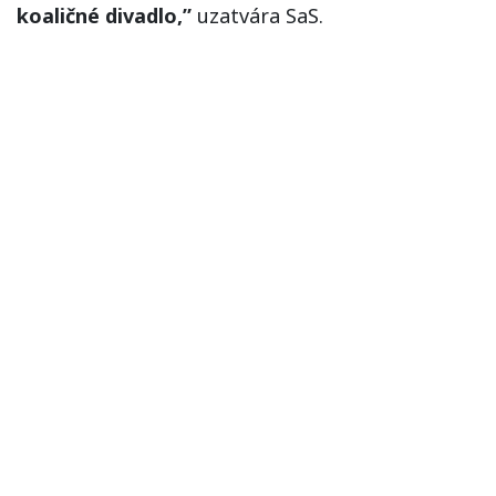
koaličné divadlo,”
uzatvára SaS.