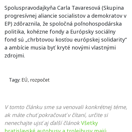
Spoluspravodajkyňa Carla Tavaresová (Skupina
progresívnej aliancie socialistov a demokratov v
EP) zdôraznila, že spoločná poľnohospodárska
politika, kohézne fondy a Európsky sociálny
fond sú „chrbtovou kosťou európskej solidarity“
a ambície musia byť kryté novými vlastnými
zdrojmi.
Tagy:
EÚ
,
rozpočet
V tomto článku sme sa venovali konkrétnej téme,
ak máte chuť pokračovať v čítaní, určite si
nenechajte ujsť aj ďalší článok
Všetky
bratislavské autobusy a trolejbusy majú