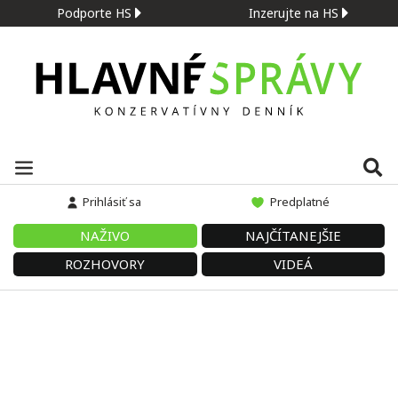
Podporte HS
Inzerujte na HS
Prihlásiť sa
Predplatné
NAŽIVO
NAJČÍTANEJŠIE
ROZHOVORY
VIDEÁ