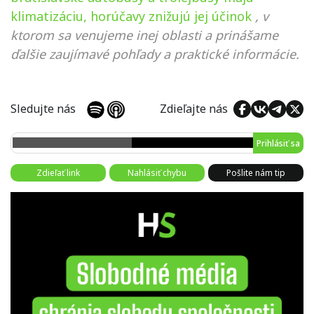
klimatizáciu, horúčavy znižujú jej účinok
, v
ktorom sa venujeme inej oblasti a prinášame
ďalšie zaujímavé pohľady a praktické informácie.
Sledujte nás
Zdieľajte nás
Prihlásiť sa
Zdieľať link
Nahlásiť chybu
Pošlite nám tip