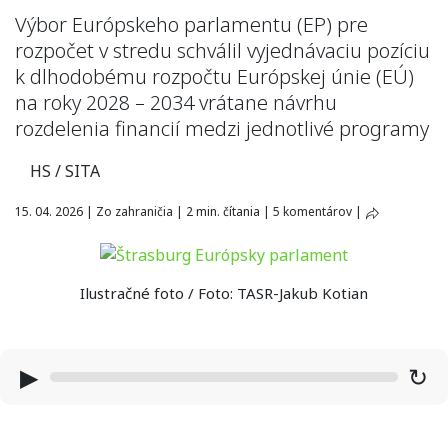
Výbor Európskeho parlamentu (EP) pre
rozpočet v stredu schválil vyjednávaciu pozíciu
k dlhodobému rozpočtu Európskej únie (EÚ)
na roky 2028 – 2034 vrátane návrhu
rozdelenia financií medzi jednotlivé programy
HS / SITA
15. 04. 2026
|
Zo zahraničia
|
2 min. čítania
|
5 komentárov
|
Ilustračné foto / Foto: TASR-Jakub Kotian
▶
↻