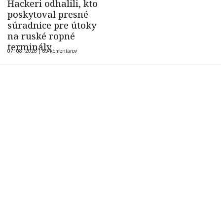
Hackeri odhalili, kto
poskytoval presné
súradnice pre útoky
na ruské ropné
terminály
07. 08. 2026 |
69 komentárov