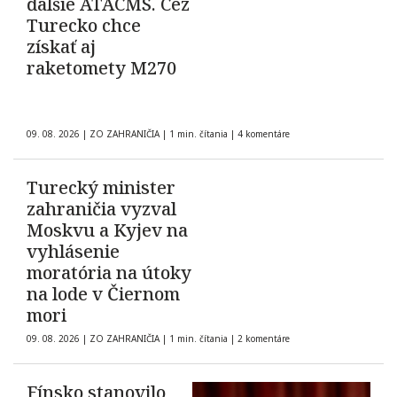
ďalšie ATACMS. Cez
Turecko chce
získať aj
raketomety M270
09. 08. 2026
|
ZO ZAHRANIČIA
|
1 min. čítania
|
4 komentáre
Turecký minister
zahraničia vyzval
Moskvu a Kyjev na
vyhlásenie
moratória na útoky
na lode v Čiernom
mori
09. 08. 2026
|
ZO ZAHRANIČIA
|
1 min. čítania
|
2 komentáre
Fínsko stanovilo