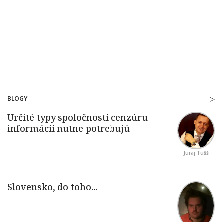
BLOGY
Juraj Tušš