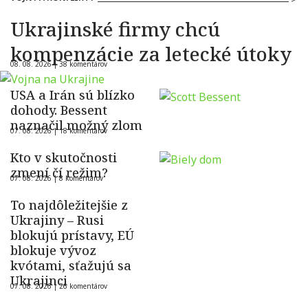
Ukrajinské firmy chcú
kompenzácie za letecké útoky
08. 08. 2026 |
38 komentárov
USA a Irán sú blízko
dohody. Bessent
naznačil možný zlom
07. 08. 2026 |
18 komentárov
Kto v skutočnosti
zmení čí režim?
07. 08. 2026 |
8 komentárov
To najdôležitejšie z
Ukrajiny – Rusi
blokujú prístavy, EÚ
blokuje vývoz
kvótami, sťažujú sa
Ukrajinci
07. 08. 2026 |
26 komentárov