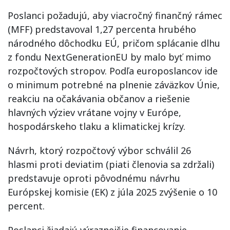
Poslanci požadujú, aby viacročný finančný rámec
(MFF) predstavoval 1,27 percenta hrubého
národného dôchodku EÚ, pričom splácanie dlhu
z fondu NextGenerationEU by malo byť mimo
rozpočtových stropov. Podľa europoslancov ide
o minimum potrebné na plnenie záväzkov Únie,
reakciu na očakávania občanov a riešenie
hlavných výziev vrátane vojny v Európe,
hospodárskeho tlaku a klimatickej krízy.
Návrh, ktorý rozpočtový výbor schválil 26
hlasmi proti deviatim (piati členovia sa zdržali)
predstavuje oproti pôvodnému návrhu
Európskej komisie (EK) z júla 2025 zvýšenie o 10
percent.
Poslanci žiadajú výraznejšie financovanie