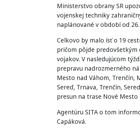
Ministerstvo obrany SR upoz
vojenskej techniky zahraničný
naplánované v období od 26.
Celkovo by malo ísť o 19 ces
pričom pôjde predovšetkým o
vojakov. V nasledujúcom týžd
prepravu nadrozmerného nákl
Mesto nad Váhom, Trenčín, Mar
Sereď, Trnava, Trenčín, Sereď
presun na trase Nové Mesto 
Agentúru SITA o tom inform
Capáková.