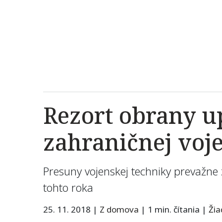
Rezort obrany u
zahraničnej voj
Presuny vojenskej techniky prevažn
tohto roka
25. 11. 2018
|
Z domova
|
1 min. čítania
|
Ži