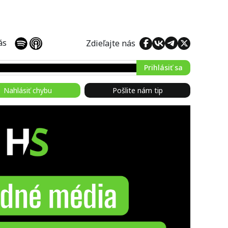
 nás
Zdieľajte nás
Prihlásiť sa
Nahlásiť chybu
Pošlite nám tip