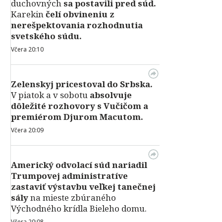
duchovných
sa postavili pred súd.
Karekin
čelí obvineniu z
nerešpektovania rozhodnutia
svetského súdu.
Včera 20:10
Zelenskyj pricestoval do Srbska.
V piatok a v sobotu
absolvuje
dôležité rozhovory s Vučičom a
premiérom Djurom Macutom.
Včera 20:09
Americký odvolací súd nariadil
Trumpovej administratíve
zastaviť výstavbu veľkej tanečnej
sály
na mieste zbúraného
Východného krídla Bieleho domu.
Včera 20:08