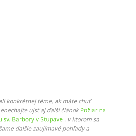
li konkrétnej téme, ak máte chuť
nenechajte ujsť aj ďalší článok
Požiar na
u sv. Barbory v Stupave
, v ktorom sa
ášame ďalšie zaujímavé pohľady a