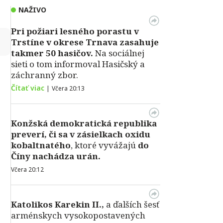
NAŽIVO
Pri požiari lesného porastu v
↻
Trstíne v okrese Trnava zasahuje
takmer 50 hasičov.
Na sociálnej
sieti o tom informoval Hasičský a
záchranný zbor.
Čítať viac
|
Včera 20:13
Konžská demokratická republika
preverí, či sa v zásielkach oxidu
kobaltnatého
, ktoré vyvážajú
do
Číny nachádza urán.
Včera 20:12
Katolikos Karekin II.,
a ďalších šesť
arménskych vysokopostavených