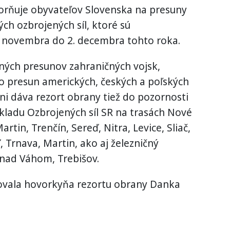
orňuje obyvateľov Slovenska na presuny
ch ozbrojených síl, ktoré sú
 novembra do 2. decembra tohto roka.
tných presunov zahraničných vojsk,
 presun amerických, českých a poľských
ni dáva rezort obrany tiež do pozornosti
adu Ozbrojených síl SR na trasách Nové
tin, Trenčín, Sereď, Nitra, Levice, Sliač,
, Trnava, Martin, ako aj železničný
nad Váhom, Trebišov.
ovala hovorkyňa rezortu obrany Danka