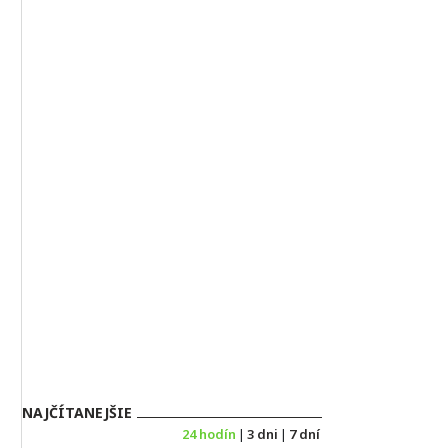
NAJČÍTANEJŠIE
24 hodín
|
3 dni
|
7 dní