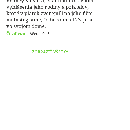
Britney Spears či skupinou U2. Podľa
vyhlásenia jeho rodiny a priateľov,
ktoré v piatok zverejnili na jeho účte
na Instrgrame, Orbit zomrel 23. júla
vo svojom dome.
Čítať viac
|
Včera 19:16
ZOBRAZIŤ VŠETKY