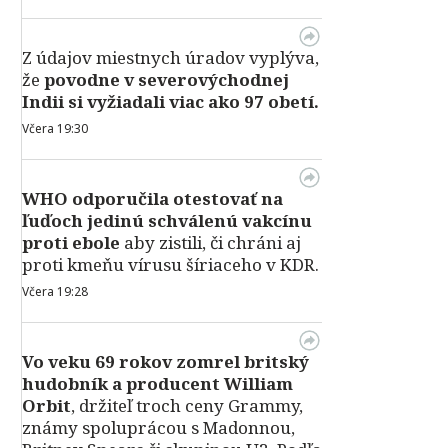
Z údajov miestnych úradov vyplýva,
že
povodne v severovýchodnej
Indii si vyžiadali viac ako 97 obetí.
Včera 19:30
WHO odporučila otestovať na
ľuďoch jedinú schválenú vakcínu
proti ebole
aby zistili, či chráni aj
proti kmeňu vírusu šíriaceho v KDR.
Včera 19:28
Vo veku 69 rokov zomrel britský
hudobník a producent William
Orbit
, držiteľ troch ceny Grammy,
známy spoluprácou s Madonnou,