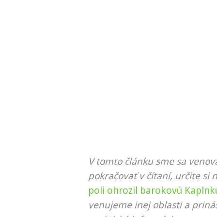
V tomto článku sme sa venova
pokračovať v čítaní, určite si 
poli ohrozil barokovú Kaplnk
venujeme inej oblasti a prin