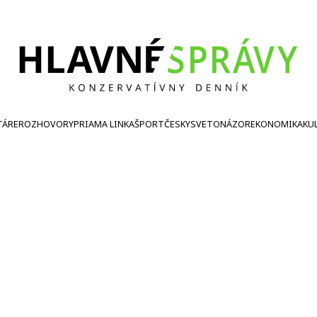
TÁRE
ROZHOVORY
PRIAMA LINKA
ŠPORT
ČESKY
SVETONÁZOR
EKONOMIKA
KU