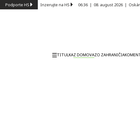
Podporte HS
Inzerujte na HS
06:36
|
08. august 2026
|
Oskár
TITULKA
Z DOMOVA
ZO ZAHRANIČIA
KOMEN