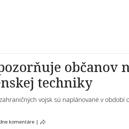
pozorňuje občanov n
enskej techniky
e zahraničných vojsk sú naplánované v období
adne komentáre
|