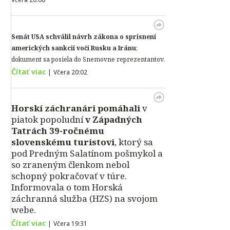
Senát USA schválil návrh zákona o sprísnení
amerických sankcií voči Rusku a Iránu
;
dokument sa posiela do Snemovne reprezentantov.
Čítať viac
|
Včera 20:02
Horskí záchranári pomáhali
v
piatok popoludní
v Západných
Tatrách 39-ročnému
slovenskému turistovi
, ktorý sa
pod Predným Salatínom pošmykol a
so zraneným členkom nebol
schopný pokračovať v túre.
Informovala o tom Horská
záchranná služba (HZS) na svojom
webe.
Čítať viac
|
Včera 19:31