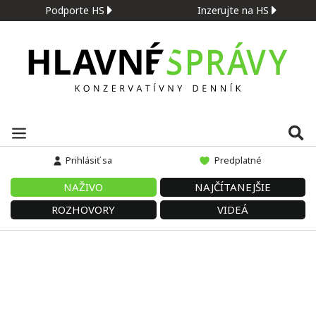
Podporte HS
Inzerujte na HS
Prihlásiť sa
Predplatné
NAŽIVO
NAJČÍTANEJŠIE
ROZHOVORY
VIDEÁ