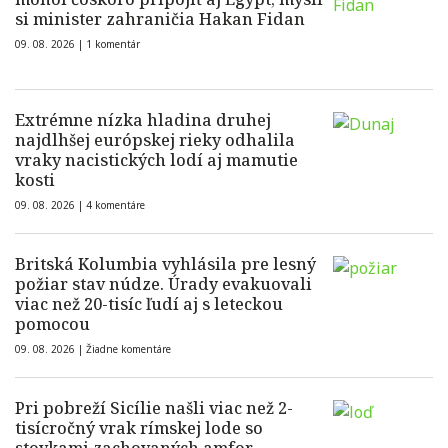
si minister zahraničia Hakan Fidan
09. 08. 2026 |
1 komentár
Extrémne nízka hladina druhej
najdlhšej európskej rieky odhalila
vraky nacistických lodí aj mamutie
kosti
09. 08. 2026 |
4 komentáre
Britská Kolumbia vyhlásila pre lesný
požiar stav núdze. Úrady evakuovali
viac než 20-tisíc ľudí aj s leteckou
pomocou
09. 08. 2026 |
Žiadne komentáre
Pri pobreží Sicílie našli viac než 2-
tisícročný vrak rímskej lode so