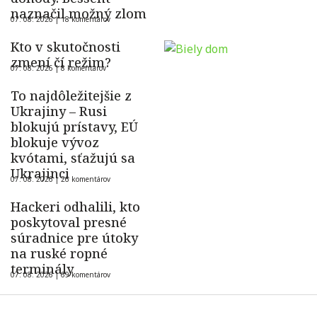
naznačil možný zlom
07. 08. 2026 |
18 komentárov
Kto v skutočnosti
zmení čí režim?
07. 08. 2026 |
8 komentárov
To najdôležitejšie z
Ukrajiny – Rusi
blokujú prístavy, EÚ
blokuje vývoz
kvótami, sťažujú sa
Ukrajinci
07. 08. 2026 |
26 komentárov
Hackeri odhalili, kto
poskytoval presné
súradnice pre útoky
na ruské ropné
terminály
07. 08. 2026 |
69 komentárov