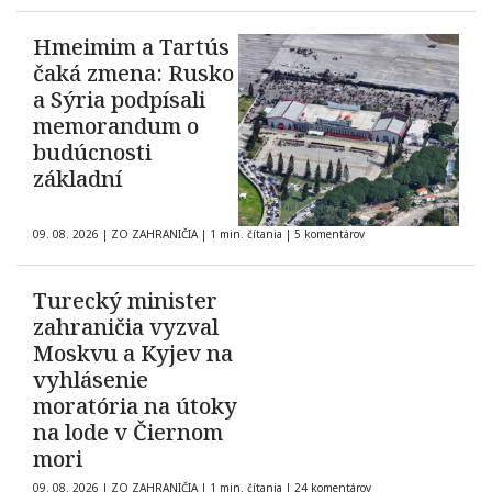
Hmeimim a Tartús
čaká zmena: Rusko
a Sýria podpísali
memorandum o
budúcnosti
základní
09. 08. 2026
|
ZO ZAHRANIČIA
|
1 min. čítania
|
5 komentárov
Turecký minister
zahraničia vyzval
Moskvu a Kyjev na
vyhlásenie
moratória na útoky
na lode v Čiernom
mori
09. 08. 2026
|
ZO ZAHRANIČIA
|
1 min. čítania
|
24 komentárov