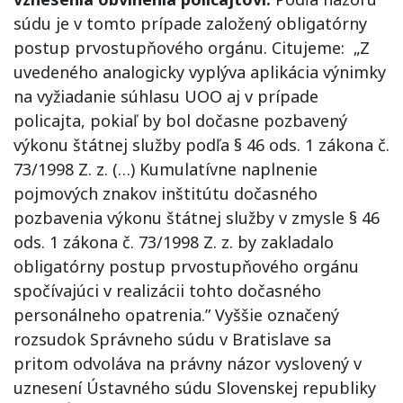
súdu je v tomto prípade založený obligatórny
postup prvostupňového orgánu. Citujeme: „Z
uvedeného analogicky vyplýva aplikácia výnimky
na vyžiadanie súhlasu UOO aj v prípade
policajta, pokiaľ by bol dočasne pozbavený
výkonu štátnej služby podľa § 46 ods. 1 zákona č.
73/1998 Z. z. (…) Kumulatívne naplnenie
pojmových znakov inštitútu dočasného
pozbavenia výkonu štátnej služby v zmysle § 46
ods. 1 zákona č. 73/1998 Z. z. by zakladalo
obligatórny postup prvostupňového orgánu
spočívajúci v realizácii tohto dočasného
personálneho opatrenia.” Vyššie označený
rozsudok Správneho súdu v Bratislave sa
pritom odvoláva na právny názor vyslovený v
uznesení Ústavného súdu Slovenskej republiky