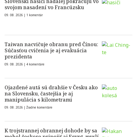
Slovenskí hasiči naďalej pokračujú vo
svojom nasadení vo Francúzsku
09. 08. 2026 |
1 komentár
Taiwan nacvičuje obranu pred Čínou:
Súčasťou cvičenia je aj evakuácia
prezidenta
09. 08. 2026 |
4 komentáre
Ojazdené autá sú drahšie v Česku ako
na Slovensku, častejšia je aj
manipulácia s kilometrami
09. 08. 2026 |
Žiadne komentáre
K trojstrannej obrannej dohode by sa
mohol čoskoro pripojiť aj Egypt, myslí