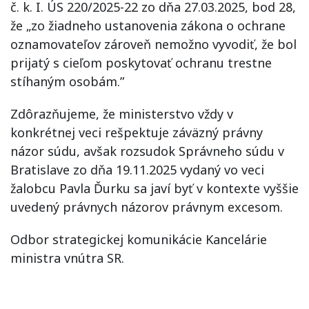
č. k. I. ÚS 220/2025-22 zo dňa 27.03.2025, bod 28,
že „zo žiadneho ustanovenia zákona o ochrane
oznamovateľov zároveň nemožno vyvodiť, že bol
prijatý s cieľom poskytovať ochranu trestne
stíhaným osobám.”
Zdôrazňujeme, že ministerstvo vždy v
konkrétnej veci rešpektuje záväzný právny
názor súdu, avšak rozsudok Správneho súdu v
Bratislave zo dňa 19.11.2025 vydaný vo veci
žalobcu Pavla Ďurku sa javí byť v kontexte vyššie
uvedený právnych názorov právnym excesom.
Odbor strategickej komunikácie Kancelárie
ministra vnútra SR.