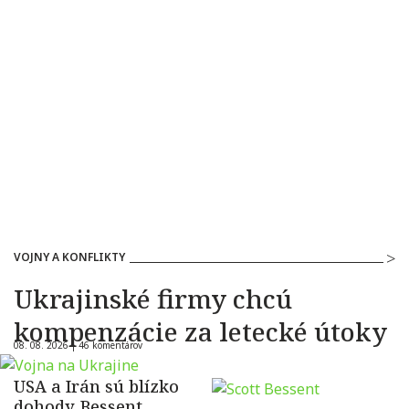
VOJNY A KONFLIKTY
Ukrajinské firmy chcú
kompenzácie za letecké útoky
08. 08. 2026 |
46 komentárov
USA a Irán sú blízko
dohody. Bessent