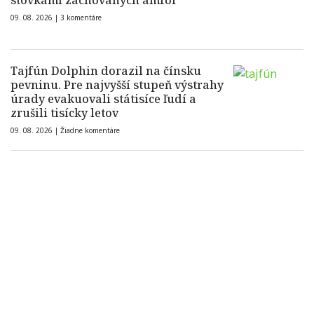
stovkami zachovaných amfor
09. 08. 2026 |
3 komentáre
Tajfún Dolphin dorazil na čínsku
pevninu. Pre najvyšší stupeň výstrahy
úrady evakuovali státisíce ľudí a
zrušili tisícky letov
09. 08. 2026 |
Žiadne komentáre