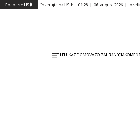
Podporte HS
Inzerujte na HS
01:28
|
06. august 2026
|
Jozef
TITULKA
Z DOMOVA
ZO ZAHRANIČIA
KOMEN