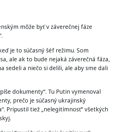
elenským môže byť v záverečnej fáze
.
 keď je to súčasný šéf režimu. Som
sa, ale ak to bude nejaká záverečná fáza,
edeli a niečo si delili, ale aby sme dali
dpíše dokumenty“. Tu Putin vymenoval
ty, prečo je súčasný ukrajinský
. Pripustil tiež „nelegitímnosť“ všetkých
kyj.