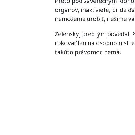
Preto pod záverečnými dohod
orgánov, inak, viete, príde ďa
nemôžeme urobiť, riešime vá
Zelenskyj predtým povedal, 
rokovať len na osobnom stret
takúto právomoc nemá.