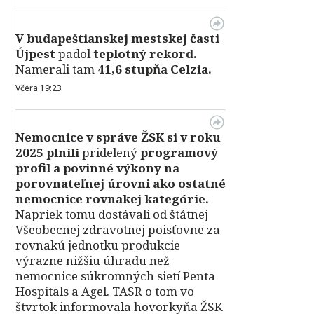
V
budapeštianskej mestskej časti
Újpest
padol
teplotný rekord.
Namerali tam
41,6 stupňa Celzia.
Včera 19:23
Nemocnice v správe ŽSK si v roku
2025 plnili
pridelený
programový
profil a povinné výkony na
porovnateľnej úrovni ako ostatné
nemocnice rovnakej kategórie.
Napriek tomu dostávali od štátnej
Všeobecnej zdravotnej poisťovne za
rovnakú jednotku produkcie
výrazne nižšiu úhradu než
nemocnice súkromných sietí Penta
Hospitals a Agel. TASR o tom vo
štvrtok informovala hovorkyňa ŽSK