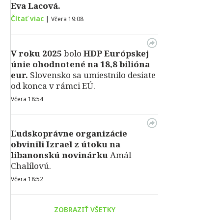
Eva Lacová.
Čítať viac
|
Včera 19:08
V roku 2025
bolo
HDP
Európskej
únie ohodnotené na 18,8 bilióna
eur.
Slovensko sa umiestnilo desiate
od konca v rámci EÚ.
Včera 18:54
Ľudskoprávne organizácie
obvinili Izrael z útoku na
libanonskú novinárku
Amál
Chalílovú.
Včera 18:52
ZOBRAZIŤ VŠETKY