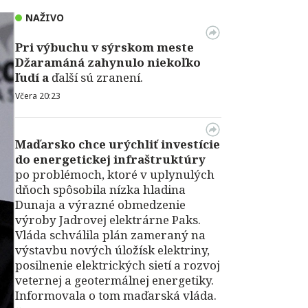
NAŽIVO
Pri výbuchu v
sýrskom meste
Džaramáná zahynulo niekoľko
ľudí a
ďalší sú zranení.
Včera 20:23
Maďarsko chce urýchliť investície
do energetickej infraštruktúry
po problémoch, ktoré v uplynulých
dňoch spôsobila nízka hladina
Dunaja a výrazné obmedzenie
výroby Jadrovej elektrárne Paks.
Vláda schválila plán zameraný na
výstavbu nových úložísk elektriny,
posilnenie elektrických sietí a rozvoj
veternej a geotermálnej energetiky.
Informovala o tom maďarská vláda.