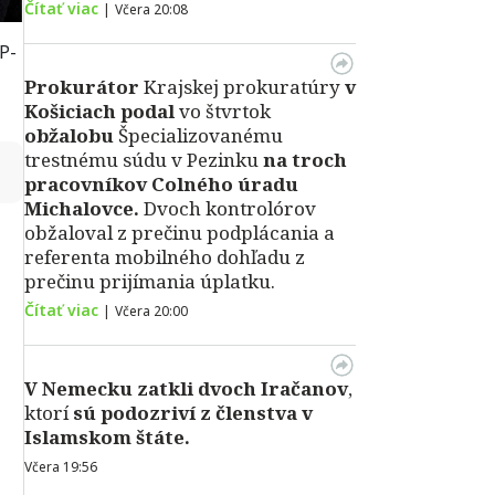
Čítať viac
|
Včera 20:08
P-
Prokurátor
Krajskej prokuratúry
v
Košiciach podal
vo štvrtok
obžalobu
Špecializovanému
trestnému súdu v Pezinku
na troch
↻
pracovníkov Colného úradu
Michalovce.
Dvoch kontrolórov
obžaloval z prečinu podplácania a
referenta mobilného dohľadu z
prečinu prijímania úplatku.
Čítať viac
|
Včera 20:00
V Nemecku zatkli dvoch Iračanov
,
ktorí
sú podozriví z členstva v
Islamskom štáte.
Včera 19:56