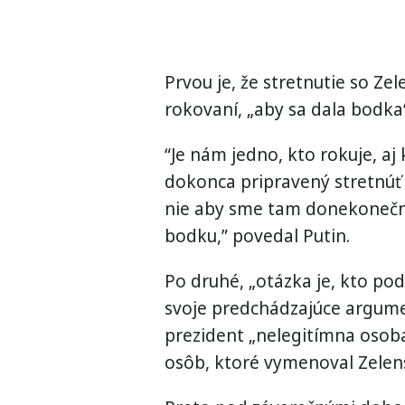
Prvou je, že stretnutie so Z
rokovaní, „aby sa dala bodka“
“Je nám jedno, kto rokuje, aj
dokonca pripravený stretnúť 
nie aby sme tam donekonečna s
bodku,” povedal Putin.
Po druhé, „otázka je, kto po
svoje predchádzajúce argumen
prezident „nelegitímna osoba“
osôb, ktoré vymenoval Zelens