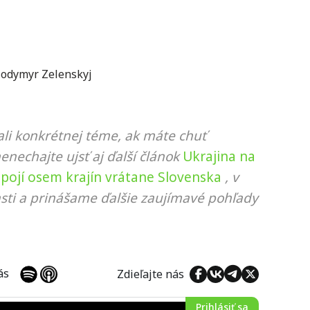
lodymyr Zelenskyj
li konkrétnej téme, ak máte chuť
nenechajte ujsť aj ďalší článok
Ukrajina na
á spojí osem krajín vrátane Slovenska
, v
sti a prinášame ďalšie zaujímavé pohľady
 nás
Zdieľajte nás
Prihlásiť sa