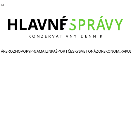
ína
TÁRE
ROZHOVORY
PRIAMA LINKA
ŠPORT
ČESKY
SVETONÁZOR
EKONOMIKA
KU