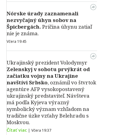
Nórske úrady zaznamenali
nezvyčajný úhyn sobov na
Špicbergách.
Príčina úhynu zatiaľ
nie je známa.
Včera 19:45
Ukrajinský prezident Volodymyr
Zelenskyj v sobotu prvýkrát od
začiatku vojny na Ukrajine
navštívi Srbsko
, oznámil vo štvrtok
agentúre AFP vysokopostavený
ukrajinský predstaviteľ. Návšteva
má podľa Kyjeva výrazný
symbolický význam vzhľadom na
tradične úzke vzťahy Belehradu s
Moskvou.
Čítať viac
|
Včera 19:37