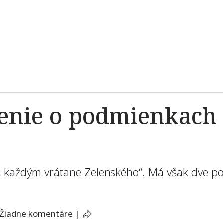
enie o podmienkach s
a s každým vrátane Zelenského“. Má však dve 
Žiadne komentáre
|