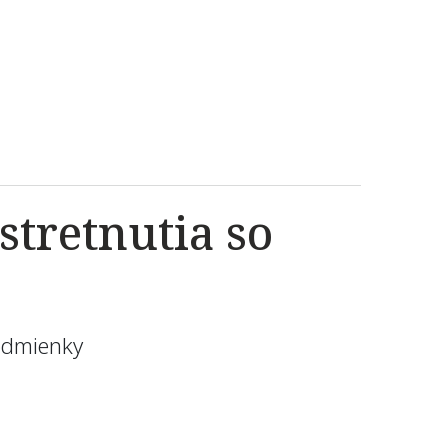
tretnutia so
podmienky