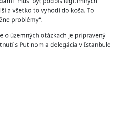
ami “musí byť podpis legitímnych
lší a všetko to vyhodí do koša. To
žne problémy”.
že o územných otázkach je pripravený
nutí s Putinom a delegácia v Istanbule