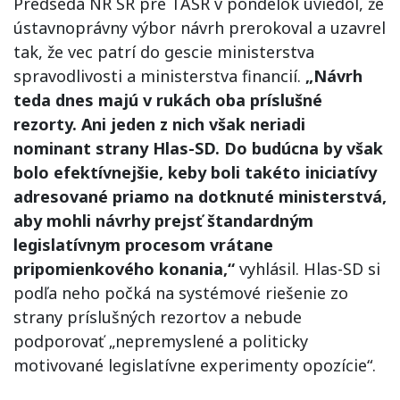
Predseda NR SR pre TASR v pondelok uviedol, že
ústavnoprávny výbor návrh prerokoval a uzavrel
tak, že vec patrí do gescie ministerstva
spravodlivosti a ministerstva financií.
„Návrh
teda dnes majú v rukách oba príslušné
rezorty. Ani jeden z nich však neriadi
nominant strany Hlas-SD. Do budúcna by však
bolo efektívnejšie, keby boli takéto iniciatívy
adresované priamo na dotknuté ministerstvá,
aby mohli návrhy prejsť štandardným
legislatívnym procesom vrátane
pripomienkového konania,“
vyhlásil. Hlas-SD si
podľa neho počká na systémové riešenie zo
strany príslušných rezortov a nebude
podporovať „nepremyslené a politicky
motivované legislatívne experimenty opozície“.