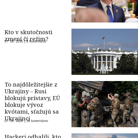
Kto v skutočnosti
zmení čí režim?
07. 08. 2026 |
8 komentárov
To najdôležitejšie z
Ukrajiny – Rusi
blokujú prístavy, EÚ
blokuje vývoz
kvótami, sťažujú sa
Ukrajinci
07. 08. 2026 |
26 komentárov
Hackeri odhalili, kto