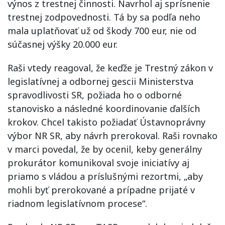
výnos z trestnej činnosti. Navrhol aj sprísnenie
trestnej zodpovednosti. Tá by sa podľa neho
mala uplatňovať už od škody 700 eur, nie od
súčasnej výšky 20.000 eur.
Raši vtedy reagoval, že keďže je Trestný zákon v
legislatívnej a odbornej gescii Ministerstva
spravodlivosti SR, požiada ho o odborné
stanovisko a následné koordinovanie ďalších
krokov. Chcel takisto požiadať Ústavnoprávny
výbor NR SR, aby návrh prerokoval. Raši rovnako
v marci povedal, že by ocenil, keby generálny
prokurátor komunikoval svoje iniciatívy aj
priamo s vládou a príslušnými rezortmi, „aby
mohli byť prerokované a prípadne prijaté v
riadnom legislatívnom procese“.