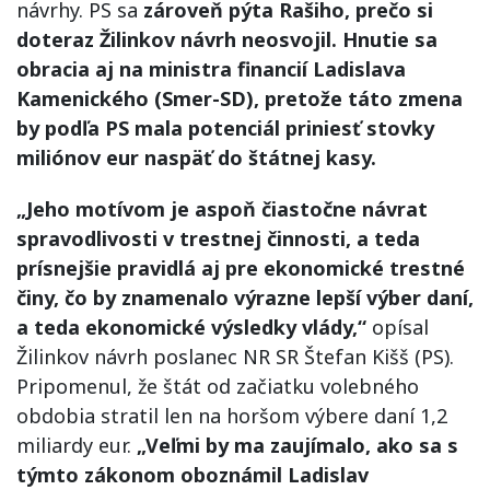
návrhy. PS sa
zároveň pýta Rašiho, prečo si
doteraz Žilinkov návrh neosvojil. Hnutie sa
obracia aj na ministra financií Ladislava
Kamenického (Smer-SD), pretože táto zmena
by podľa PS mala potenciál priniesť stovky
miliónov eur naspäť do štátnej kasy.
„Jeho motívom je aspoň čiastočne návrat
spravodlivosti v trestnej činnosti, a teda
prísnejšie pravidlá aj pre ekonomické trestné
činy, čo by znamenalo výrazne lepší výber daní,
a teda ekonomické výsledky vlády,“
opísal
Žilinkov návrh poslanec NR SR Štefan Kišš (PS).
Pripomenul, že štát od začiatku volebného
obdobia stratil len na horšom výbere daní 1,2
miliardy eur.
„Veľmi by ma zaujímalo, ako sa s
týmto zákonom oboznámil Ladislav