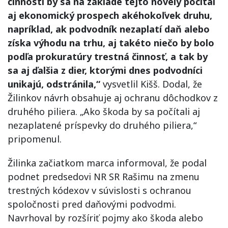
činnosti by sa na základe tejto novely počítal
aj ekonomický prospech akéhokoľvek druhu,
napríklad, ak podvodník nezaplatí daň alebo
získa výhodu na trhu, aj takéto niečo by bolo
podľa prokuratúry trestná činnosť, a tak by
sa aj ďalšia z dier, ktorými dnes podvodníci
unikajú, odstránila,“
vysvetlil Kišš. Dodal, že
Žilinkov návrh obsahuje aj ochranu dôchodkov z
druhého piliera. „Ako škoda by sa počítali aj
nezaplatené príspevky do druhého piliera,“
pripomenul.
Žilinka začiatkom marca informoval, že podal
podnet predsedovi NR SR Rašimu na zmenu
trestných kódexov v súvislosti s ochranou
spoločnosti pred daňovými podvodmi.
Navrhoval by rozšíriť pojmy ako škoda alebo