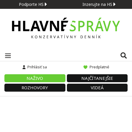
Podporte HS
Inzerujte na HS
Prihlásiť sa
Predplatné
NAŽIVO
NAJČÍTANEJŠIE
ROZHOVORY
VIDEÁ