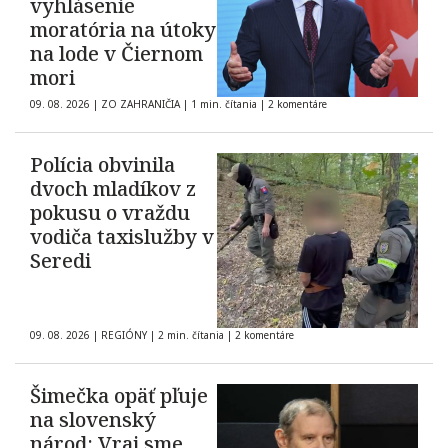
vyhlásenie
moratória na útoky
na lode v Čiernom
mori
09. 08. 2026
|
ZO ZAHRANIČIA
|
1 min. čítania
|
2 komentáre
Polícia obvinila
dvoch mladíkov z
pokusu o vraždu
vodiča taxislužby v
Seredi
09. 08. 2026
|
REGIÓNY
|
2 min. čítania
|
2 komentáre
Šimečka opäť pľuje
na slovenský
národ: Vraj sme