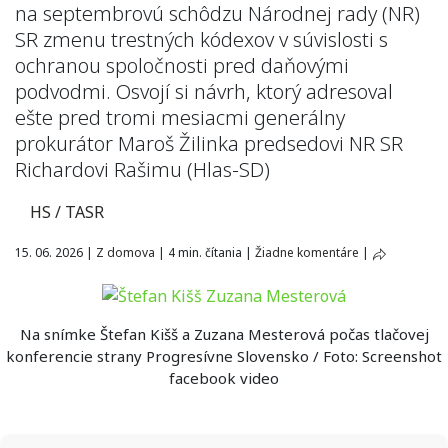
na septembrovú schôdzu Národnej rady (NR)
SR zmenu trestných kódexov v súvislosti s
ochranou spoločnosti pred daňovými
podvodmi. Osvojí si návrh, ktorý adresoval
ešte pred tromi mesiacmi generálny
prokurátor Maroš Žilinka predsedovi NR SR
Richardovi Rašimu (Hlas-SD)
HS / TASR
15. 06. 2026
|
Z domova
|
4 min. čítania
|
Žiadne komentáre
|
Na snímke Štefan Kišš a Zuzana Mesterová počas tlačovej
konferencie strany Progresívne Slovensko / Foto: Screenshot
facebook video