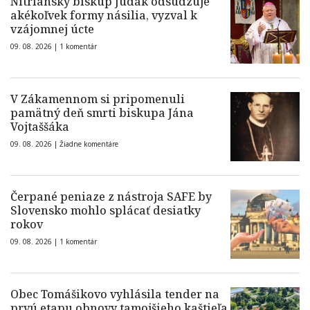
Nitriansky biskup Judák odsudzuje
akékoľvek formy násilia, vyzval k
vzájomnej úcte
09. 08. 2026 |
1 komentár
V Zákamennom si pripomenuli
pamätný deň smrti biskupa Jána
Vojtaššáka
09. 08. 2026 |
Žiadne komentáre
Čerpané peniaze z nástroja SAFE by
Slovensko mohlo splácať desiatky
rokov
09. 08. 2026 |
1 komentár
Obec Tomášikovo vyhlásila tender na
prvú etapu obnovy tamojšieho kaštieľa