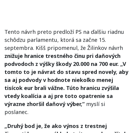
Tento návrh preto predloží PS na ďalšiu riadnu
schôdzu parlamentu, ktorá sa začne 15.
septembra. Kišš pripomenul, že Žilinkov návrh
znižuje hranice trestného činu pri daňových
podvodoch z výšky škody 20.000 na 700 eur. „V
tomto to je návrat do stavu spred novely, aby
sa aj podvody v hodnote niekoľko menej
tisícok eur brali vážne. Túto hranicu zvýšila
vtedy koalícia a aj pre toto opatrenie sa
výrazne zhoršil daňový výber,“
myslí si
poslanec.
„Druhý bod je, že ako výnos z trestnej