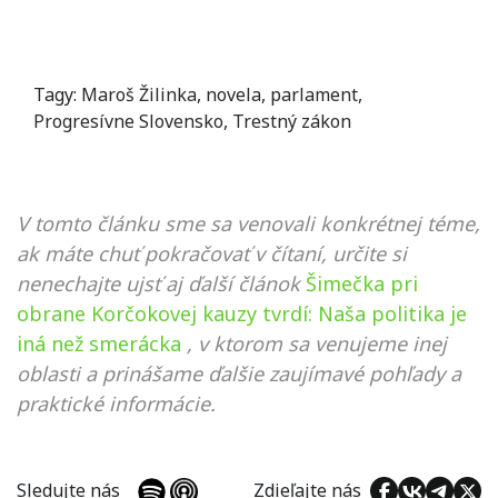
Tagy:
Maroš Žilinka
,
novela
,
parlament
,
Progresívne Slovensko
,
Trestný zákon
V tomto článku sme sa venovali konkrétnej téme,
ak máte chuť pokračovať v čítaní, určite si
nenechajte ujsť aj ďalší článok
Šimečka pri
obrane Korčokovej kauzy tvrdí: Naša politika je
iná než smerácka
, v ktorom sa venujeme inej
oblasti a prinášame ďalšie zaujímavé pohľady a
praktické informácie.
Sledujte nás
Zdieľajte nás