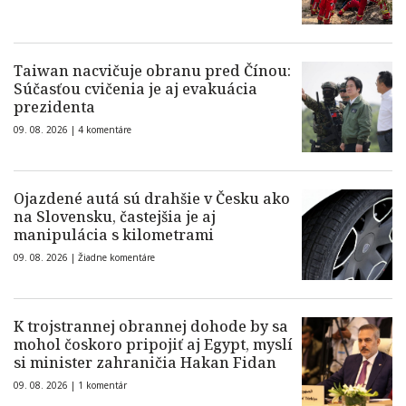
Taiwan nacvičuje obranu pred Čínou:
Súčasťou cvičenia je aj evakuácia
prezidenta
09. 08. 2026 |
4 komentáre
Ojazdené autá sú drahšie v Česku ako
na Slovensku, častejšia je aj
manipulácia s kilometrami
09. 08. 2026 |
Žiadne komentáre
K trojstrannej obrannej dohode by sa
mohol čoskoro pripojiť aj Egypt, myslí
si minister zahraničia Hakan Fidan
09. 08. 2026 |
1 komentár