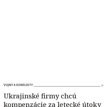
VOJNY A KONFLIKTY
Ukrajinské firmy chcú
kompenzácie za letecké útoky