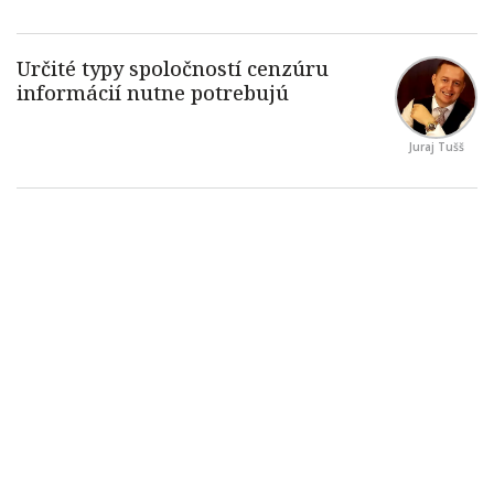
Juraj Tušš