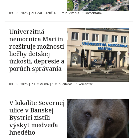
09. 08. 2026
|
ZO ZAHRANIČIA
|
1 min. čítania
|
5 komentárov
Univerzitná
nemocnica Martin
rozširuje možnosti
liečby detskej
úzkosti, depresie a
porúch správania
09. 08. 2026
|
Z DOMOVA
|
1 min. čítania
|
1 komentár
V lokalite Severnej
ulice v Banskej
Bystrici zistili
výskyt medveďa
hnedého