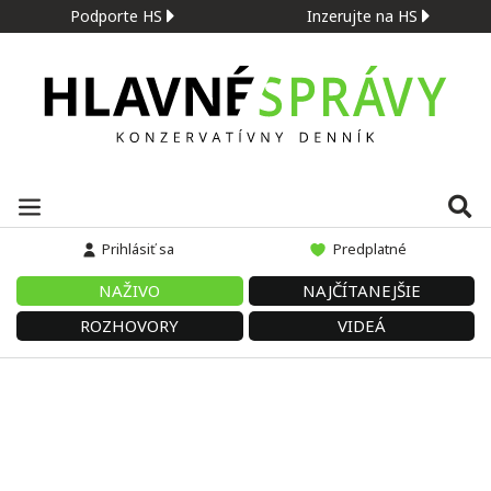
Podporte HS
Inzerujte na HS
Prihlásiť sa
Predplatné
NAŽIVO
NAJČÍTANEJŠIE
ROZHOVORY
VIDEÁ