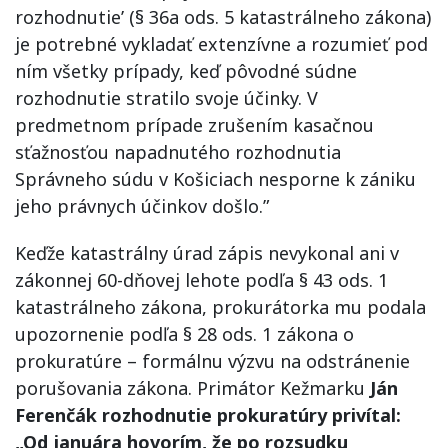
rozhodnutie’ (§ 36a ods. 5 katastrálneho zákona)
je potrebné vykladať extenzívne a rozumieť pod
ním všetky prípady, keď pôvodné súdne
rozhodnutie stratilo svoje účinky. V
predmetnom prípade zrušením kasačnou
sťažnosťou napadnutého rozhodnutia
Správneho súdu v Košiciach nesporne k zániku
jeho právnych účinkov došlo.”
Keďže katastrálny úrad zápis nevykonal ani v
zákonnej 60-dňovej lehote podľa § 43 ods. 1
katastrálneho zákona, prokurátorka mu podala
upozornenie podľa § 28 ods. 1 zákona o
prokuratúre – formálnu výzvu na odstránenie
porušovania zákona. Primátor Kežmarku
Ján
Ferenčák rozhodnutie prokuratúry privítal:
„Od januára hovorím, že po rozsudku