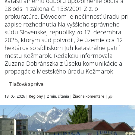
katastrálnemu odboru upozornenie podľa §
28 ods. 1 zákona č. 153/2001 Z.z. o
prokuratúre. Dôvodom je nečinnosť úradu pri
zápise rozhodnutia Najvyššieho správneho
súdu Slovenskej republiky zo 17. decembra
2025, ktorým súd potvrdil, že územie cca 12
hektárov so sídliskom Juh katastrálne patrí
mestu Kežmarok. Redakciu informovala
Zuzana Dobránszka z Úseku komunikácie a
propagácie Mestského úradu Kežmarok
Tlačová správa
13. 05. 2026
|
Regióny
|
2 min. čítania
|
Žiadne komentáre
|