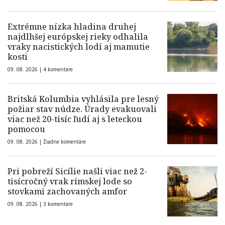
Extrémne nízka hladina druhej
najdlhšej európskej rieky odhalila
vraky nacistických lodí aj mamutie
kosti
09. 08. 2026 |
4 komentáre
Britská Kolumbia vyhlásila pre lesný
požiar stav núdze. Úrady evakuovali
viac než 20-tisíc ľudí aj s leteckou
pomocou
09. 08. 2026 |
Žiadne komentáre
Pri pobreží Sicílie našli viac než 2-
tisícročný vrak rímskej lode so
stovkami zachovaných amfor
09. 08. 2026 |
3 komentáre