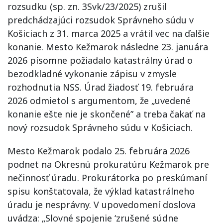
rozsudku (sp. zn. 3Svk/23/2025) zrušil
predchádzajúci rozsudok Správneho súdu v
Košiciach z 31. marca 2025 a vrátil vec na ďalšie
konanie. Mesto Kežmarok následne 23. januára
2026 písomne požiadalo katastrálny úrad o
bezodkladné vykonanie zápisu v zmysle
rozhodnutia NSS. Úrad žiadosť 19. februára
2026 odmietol s argumentom, že „uvedené
konanie ešte nie je skončené” a treba čakať na
nový rozsudok Správneho súdu v Košiciach.
Mesto Kežmarok podalo 25. februára 2026
podnet na Okresnú prokuratúru Kežmarok pre
nečinnosť úradu. Prokurátorka po preskúmaní
spisu konštatovala, že výklad katastrálneho
úradu je nesprávny. V upovedomení doslova
uvádza: „Slovné spojenie ‘zrušené súdne