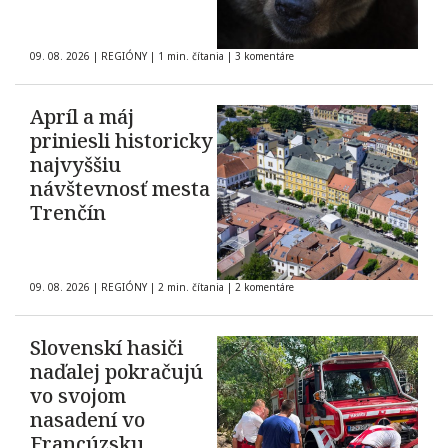
09. 08. 2026
|
REGIÓNY
|
1 min. čítania
|
3 komentáre
Apríl a máj
priniesli historicky
najvyššiu
návštevnosť mesta
Trenčín
09. 08. 2026
|
REGIÓNY
|
2 min. čítania
|
2 komentáre
Slovenskí hasiči
naďalej pokračujú
vo svojom
nasadení vo
Francúzsku