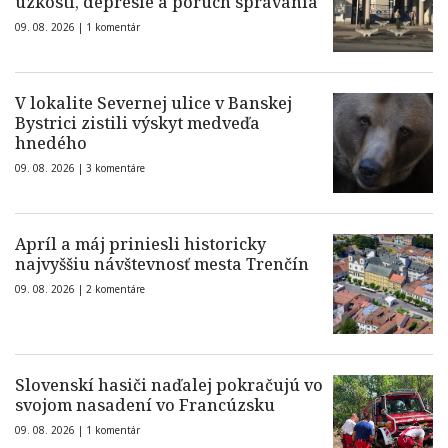
úzkosti, depresie a porúch správania
09. 08. 2026 |
1 komentár
V lokalite Severnej ulice v Banskej
Bystrici zistili výskyt medveďa
hnedého
09. 08. 2026 |
3 komentáre
Apríl a máj priniesli historicky
najvyššiu návštevnosť mesta Trenčín
09. 08. 2026 |
2 komentáre
Slovenskí hasiči naďalej pokračujú vo
svojom nasadení vo Francúzsku
09. 08. 2026 |
1 komentár