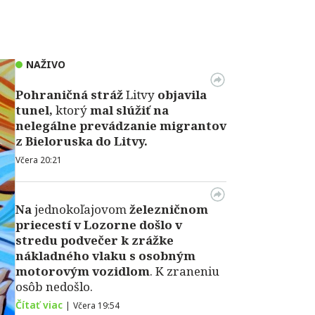
NAŽIVO
Pohraničná stráž
Litvy
objavila
tunel,
ktorý
mal slúžiť na
nelegálne prevádzanie migrantov
z Bieloruska do Litvy.
Včera 20:21
Na
jednokoľajovom
železničnom
priecestí v Lozorne došlo v
stredu podvečer k zrážke
nákladného vlaku s osobným
motorovým vozidlom
. K zraneniu
osôb nedošlo.
Čítať viac
|
Včera 19:54