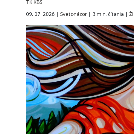
TK KBS
09. 07. 2026
|
Svetonázor
|
3 min. čítania
|
Ž