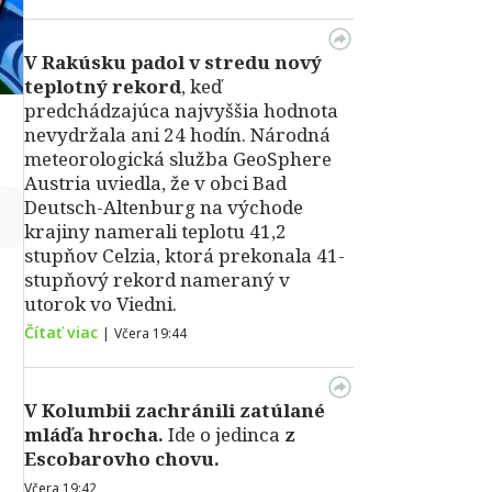
V Rakúsku padol v stredu nový
teplotný rekord
, keď
predchádzajúca najvyššia hodnota
nevydržala ani 24 hodín. Národná
meteorologická služba GeoSphere
Austria uviedla, že v obci Bad
Deutsch-Altenburg na východe
↻
krajiny namerali teplotu 41,2
stupňov Celzia, ktorá prekonala 41-
stupňový rekord nameraný v
utorok vo Viedni.
Čítať viac
|
Včera 19:44
V Kolumbii zachránili zatúlané
mláďa hrocha.
Ide o jedinca
z
Escobarovho chovu.
Včera 19:42