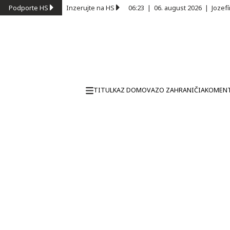
Podporte HS
Inzerujte na HS
06:23
|
06. august 2026
|
Jozef
TITULKA
Z DOMOVA
ZO ZAHRANIČIA
KOMEN