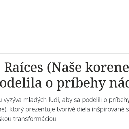
s Raíces (Naše koren
odelila o príbehy ná
u vyzýva mladých ľudí, aby sa podelili o príbe
e), ktorý prezentuje tvorivé diela inšpirovan
nskou transformáciou