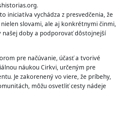
historias.org.
áto iniciatíva vychádza z presvedčenia, že
 nielen slovami, ale aj konkrétnymi činmi,
y našej doby a podporovať dôstojnejší
torom pre načúvanie, účasť a tvorivé
iálnou náukou Cirkvi, určeným pre
ntu. Je zakorenený vo viere, že príbehy,
omunitách, môžu osvetliť cesty nádeje