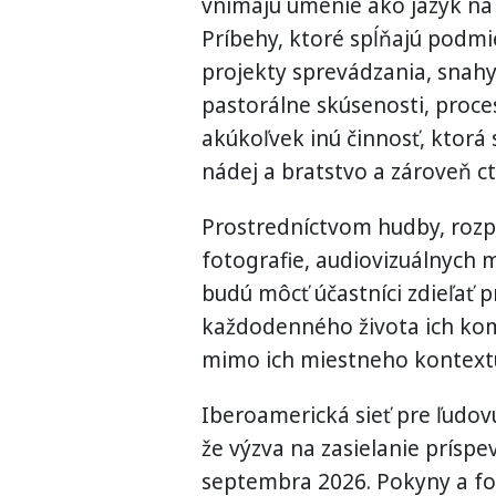
vnímajú umenie ako jazyk na 
Príbehy, ktoré spĺňajú podmie
projekty sprevádzania, snahy
pastorálne skúsenosti, proc
akúkoľvek inú činnosť, ktorá
nádej a bratstvo a zároveň ct
Prostredníctvom hudby, rozp
fotografie, audiovizuálnych 
budú môcť účastníci zdieľať p
každodenného života ich komu
mimo ich miestneho kontext
Iberoamerická sieť pre ľudov
že výzva na zasielanie príspe
septembra 2026. Pokyny a for