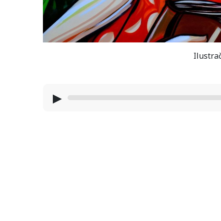
Ilustra
▶