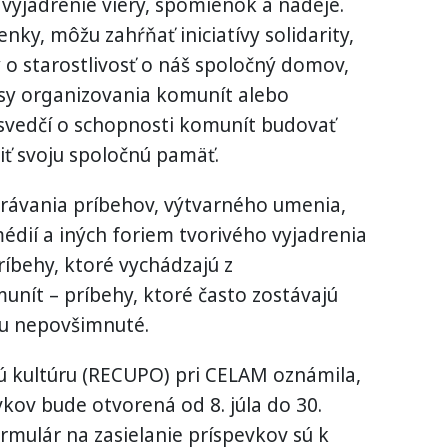
vyjadrenie viery, spomienok a nádeje.
nky, môžu zahŕňať iniciatívy solidarity,
 o starostlivosť o náš spoločný domov,
esy organizovania komunít alebo
 svedčí o schopnosti komunít budovať
iť svoju spoločnú pamäť.
rávania príbehov, výtvarného umenia,
médií a iných foriem tvorivého vyjadrenia
ríbehy, ktoré vychádzajú z
nít – príbehy, ktoré často zostávajú
u nepovšimnuté.
ú kultúru (RECUPO) pri CELAM oznámila,
vkov bude otvorená od 8. júla do 30.
mulár na zasielanie príspevkov sú k