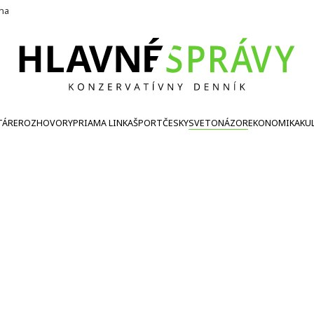
ína
TÁRE
ROZHOVORY
PRIAMA LINKA
ŠPORT
ČESKY
SVETONÁZOR
EKONOMIKA
KU