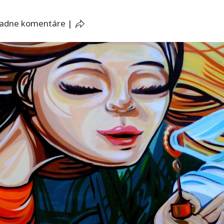
iadne komentáre
|