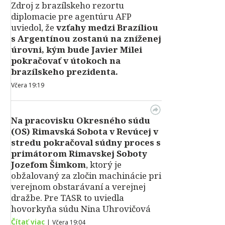
Zdroj z brazílskeho rezortu
diplomacie pre agentúru AFP
uviedol, že
vzťahy medzi Brazíliou
s Argentínou zostanú na zníženej
úrovni, kým bude Javier Milei
pokračovať v útokoch na
brazílskeho prezidenta.
Včera 19:19
Na pracovisku Okresného súdu
(OS) Rimavská Sobota v Revúcej v
stredu pokračoval súdny proces s
primátorom Rimavskej Soboty
Jozefom Šimkom
, ktorý je
obžalovaný za zločin machinácie pri
verejnom obstarávaní a verejnej
dražbe. Pre TASR to uviedla
hovorkyňa súdu Nina Uhrovičová
Čítať viac
|
Včera 19:04