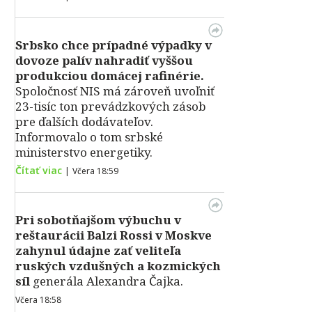
Srbsko chce prípadné výpadky v
dovoze palív nahradiť vyššou
produkciou domácej rafinérie.
Spoločnosť NIS má zároveň uvoľniť
23-tisíc ton prevádzkových zásob
pre ďalších dodávateľov.
Informovalo o tom srbské
ministerstvo energetiky.
Čítať viac
|
Včera 18:59
Pri sobotňajšom výbuchu v
reštaurácii Balzi Rossi v Moskve
zahynul údajne zať veliteľa
ruských vzdušných a kozmických
síl
generála Alexandra Čajka.
Včera 18:58