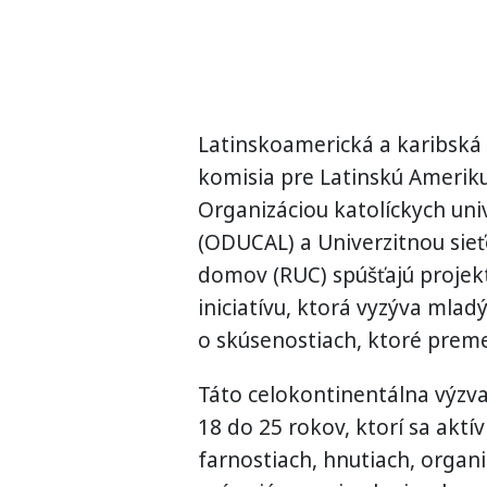
Latinskoamerická a karibská
komisia pre Latinskú Ameriku 
Organizáciou katolíckych univ
(ODUCAL) a Univerzitnou sieť
domov (RUC) spúšťajú projekt
iniciatívu, ktorá vyzýva mlad
o skúsenostiach, ktoré premen
Táto celokontinentálna výzva
18 do 25 rokov, ktorí sa aktí
farnostiach, hnutiach, organ