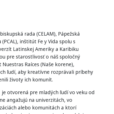
 biskupská rada (CELAM), Pápežská
(PCAL), inštitút Fe y Vida spolu s
erzít Latinskej Ameriky a Karibiku
ou pre starostlivosť o náš spoločný
 Nuestras Raíces (Naše korene),
ých ľudí, aby kreatívne rozprávali príbehy
ili životy ich komunít.
 je otvorená pre mladých ľudí vo veku od
vne angažujú na univerzitách, vo
izáciách alebo komunitách a ktorí