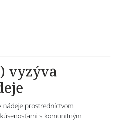
e) vyzýva
deje
hy nádeje prostredníctvom
é skúsenosťami s komunitným