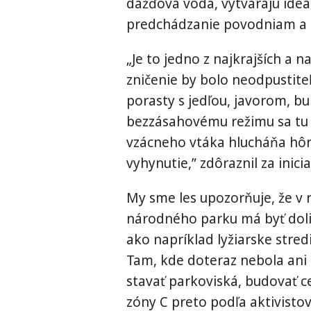
dažďová voda, vytvárajú ide
predchádzanie povodniam a
„Je to jedno z najkrajších a n
zničenie by bolo neodpustite
porasty s jedľou, javorom, b
bezzásahovému režimu sa tu 
vzácneho vtáka hlucháňa hôr
vyhynutie,” zdôraznil za inic
My sme les upozorňuje, že v 
národného parku má byť doli
ako napríklad lyžiarske stred
Tam, kde doteraz nebola ani 
stavať parkoviská, budovať c
zóny C preto podľa aktivisto