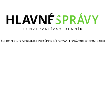
TÁRE
ROZHOVORY
PRIAMA LINKA
ŠPORT
ČESKY
SVETONÁZOR
EKONOMIKA
KU