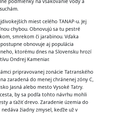
álne podmienky na vsakovanie vody a
 suchám.
ajdivokejších miest celého TANAP-u. Jej
ľnou chybou. Obnovujú sa tu pestré
ukom, smrekom či jarabinou. Vďaka
postupne obnovuje aj populácia
neho, ktorému dnes na Slovensku hrozí
iatívu Ondrej Kameniar.
rámci pripravovanej zonácie Tatranského
na zaradená do menej chránenej zóny C,
isko Jasná alebo mesto Vysoké Tatry.
cesta, by sa podľa tohto návrhu mohli
esty a ťažiť drevo. Zaradenie územia do
v nedáva žiadny zmysel, keďže už v