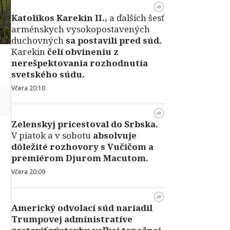
Katolikos Karekin II.,
a ďalších šesť
arménskych vysokopostavených
duchovných
sa postavili pred súd.
Karekin
čelí obvineniu z
nerešpektovania rozhodnutia
svetského súdu.
Včera 20:10
↻
Zelenskyj pricestoval do Srbska.
V piatok a v sobotu
absolvuje
dôležité rozhovory s Vučičom a
premiérom Djurom Macutom.
Včera 20:09
Americký odvolací súd nariadil
Trumpovej administratíve