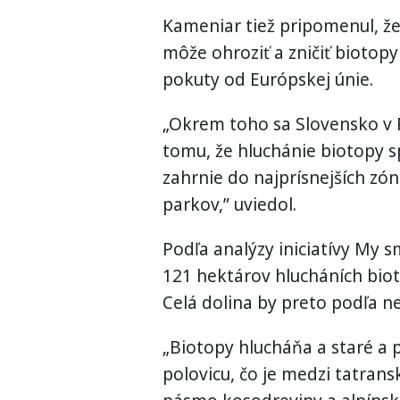
Kameniar tiež pripomenul, ž
môže ohroziť a zničiť bioto
pokuty od Európskej únie.
„Okrem toho sa Slovensko v P
tomu, že hluchánie biotopy s
zahrnie do najprísnejších zó
parkov,” uviedol.
Podľa analýzy iniciatívy My s
121 hektárov hlucháních biot
Celá dolina by preto podľa n
„Biotopy hlucháňa a staré a p
polovicu, čo je medzi tatrans