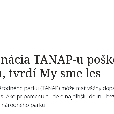
onácia TANAP-u pošk
, tvrdí My sme les
árodného parku (TANAP) môže mať vážny dopad
s. Ako pripomenula, ide o najdlhšiu dolinu bez
tí národného parku