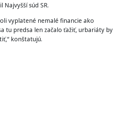
l Najvyšší súd SR.
oli vyplatené nemalé financie ako
a tu predsa len začalo ťažiť, urbariáty by
iť,“ konštatujú.