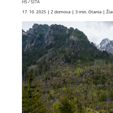
HS / SITA
17. 10. 2025
|
Z domova
|
3 min. čítania
|
Ži