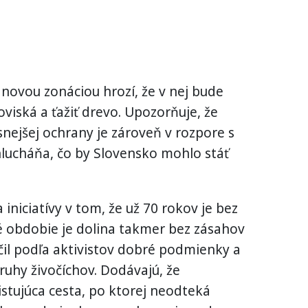
s novou zonáciou hrozí, že v nej bude
viská a ťažiť drevo. Upozorňuje, že
snejšej ochrany je zároveň v rozpore s
ucháňa, čo by Slovensko mohlo stáť
 iniciatívy v tom, že už 70 rokov je bez
hé obdobie je dolina takmer bez zásahov
ečil podľa aktivistov dobré podmienky a
ruhy živočíchov. Dodávajú, že
istujúca cesta, po ktorej neodteká