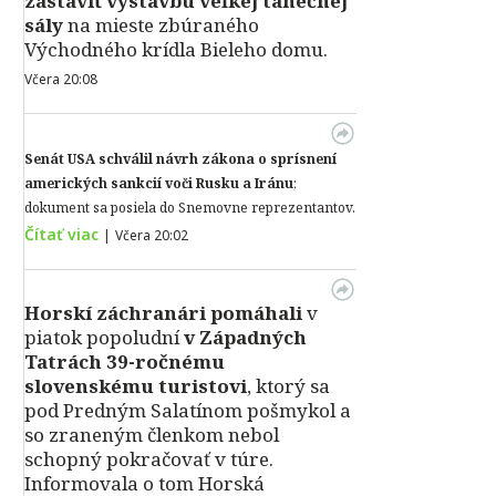
zastaviť výstavbu veľkej tanečnej
sály
na mieste zbúraného
Východného krídla Bieleho domu.
Včera 20:08
Senát USA schválil návrh zákona o sprísnení
amerických sankcií voči Rusku a Iránu
;
dokument sa posiela do Snemovne reprezentantov.
Čítať viac
|
Včera 20:02
Horskí záchranári pomáhali
v
piatok popoludní
v Západných
Tatrách 39-ročnému
slovenskému turistovi
, ktorý sa
pod Predným Salatínom pošmykol a
so zraneným členkom nebol
schopný pokračovať v túre.
Informovala o tom Horská