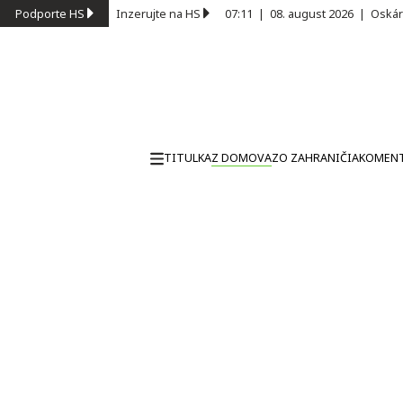
Podporte HS
Inzerujte na HS
07:11
|
08. august 2026
|
Oskár
TITULKA
Z DOMOVA
ZO ZAHRANIČIA
KOMEN