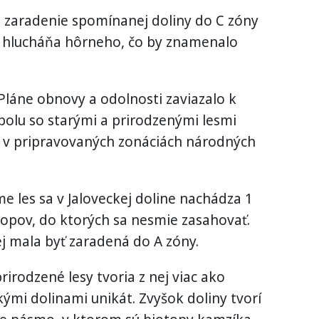
e zaradenie spomínanej doliny do C zóny
py hlucháňa hôrneho, čo by znamenalo
láne obnovy a odolnosti zaviazalo k
polu so starými a prirodzenými lesmi
n v pripravovaných zonáciách národných
me les sa v Jaloveckej doline nachádza 1
opov, do ktorých sa nesmie zasahovať.
ej mala byť zaradená do A zóny.
rirodzené lesy tvoria z nej viac ako
kými dolinami unikát. Zvyšok doliny tvorí