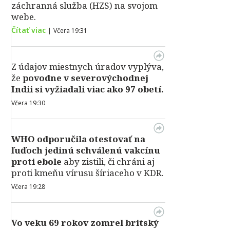
záchranná služba (HZS) na svojom
webe.
Čítať viac
|
Včera 19:31
Z údajov miestnych úradov vyplýva,
že
povodne v severovýchodnej
Indii si vyžiadali viac ako 97 obetí.
Včera 19:30
WHO odporučila otestovať na
ľuďoch jedinú schválenú vakcínu
proti ebole
aby zistili, či chráni aj
proti kmeňu vírusu šíriaceho v KDR.
Včera 19:28
Vo veku 69 rokov zomrel britský