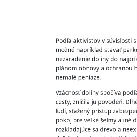
Podľa aktivistov v súvislosti 
možné napríklad stavať parko
nezaradenie doliny do najprí
plánom obnovy a ochranou hl
nemalé peniaze.
Vzácnosť doliny spočíva podľa
cesty, zničila ju povodeň. Dl
ľudí, sťažený prístup zabezp
pokoj pre veľké šelmy a iné d
rozkladajúce sa drevo a neex