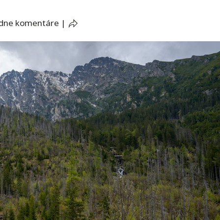
adne komentáre
|